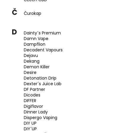
Č
Čurokap
D
Dainty´s Premium
Damn Vape
Dampflion
Decadent Vapours
Dejavu
Dekang
Demon Killer
Desire
Detonation Drip
Dexter´s Juice Lab
DF Partner
Dicodes
DIFFER
Digiflavor
Dinner Lady
Dispergo Vaping
DIY UP
DIY´UP