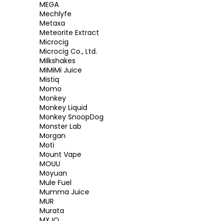
MEGA
Mechlyfe
Metaxa
Meteorite Extract
Microcig
Microcig Co., Ltd.
Milkshakes
MiMiMi Juice
Mistiq
Momo
Monkey
Monkey Liquid
Monkey SnoopDog
Monster Lab
Morgan
Moti
Mount Vape
MOUU
Moyuan
Mule Fuel
Mumma Juice
MUR
Murata
MXJO