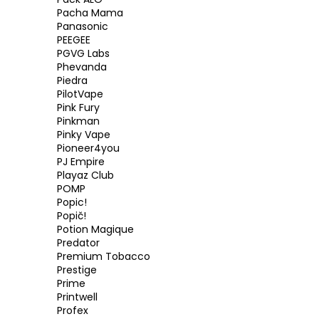
Pacha Mama
Panasonic
PEEGEE
PGVG Labs
Phevanda
Piedra
PilotVape
Pink Fury
Pinkman
Pinky Vape
Pioneer4you
PJ Empire
Playaz Club
POMP
Popic!
Popič!
Potion Magique
Predator
Premium Tobacco
Prestige
Prime
Printwell
Profex