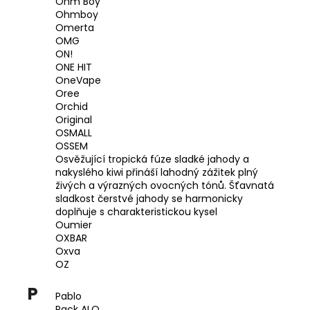
Ohm Boy
Ohmboy
Omerta
OMG
ON!
ONE HIT
OneVape
Oree
Orchid
Original
OSMALL
OSSEM
Osvěžující tropická fúze sladké jahody a
nakyslého kiwi přináší lahodný zážitek plný
živých a výrazných ovocných tónů. Šťavnatá
sladkost čerstvé jahody se harmonicky
doplňuje s charakteristickou kysel
Oumier
OXBAR
Oxva
OZ
P
Pablo
Pack ALO