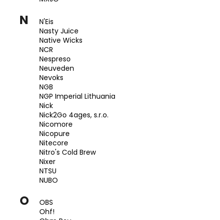
N
N'Eis
Nasty Juice
Native Wicks
NCR
Nespreso
Neuveden
Nevoks
NGB
NGP Imperial Lithuania
Nick
Nick2Go 4ages, s.r.o.
Nicomore
Nicopure
Nitecore
Nitro's Cold Brew
Nixer
NTSU
NUBO
O
OBS
Ohf!