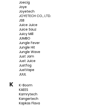
Joecig
Joye
Joyetech
JOYETECH CO., LTD.
JSB
Juice Juice
Juice Sauz
Juicy Mill
JUMBO
Jungle Fever
Jungle Hit
Jungle Wave
Just Jam
Just Juice
Justfog
JustVape
JUUL
K
K-Boom
KAEES
Kamrytech
Kangertech
Kapkas Flava