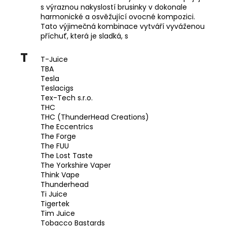
s výraznou nakyslostí brusinky v dokonale
harmonické a osvěžující ovocné kompozici.
Tato výjimečná kombinace vytváří vyváženou
příchuť, která je sladká, s
T
T-Juice
TBA
Tesla
Teslacigs
Tex-Tech s.r.o.
THC
THC (ThunderHead Creations)
The Eccentrics
The Forge
The FUU
The Lost Taste
The Yorkshire Vaper
Think Vape
Thunderhead
Ti Juice
Tigertek
Tim Juice
Tobacco Bastards