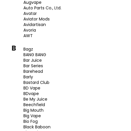
č
Augvape
u
Auto Parts Co., Ltd.
j
Avatar
Aviator Mods
e
Avidartisan
m
Avoria
e
AWT
B
Bagz
DEKANG
BANG BANG
DESERT
SHIP
Bar Juice
10ML
Bar Series
11MG
Barehead
Barly
169
Bastard Club
Kč
Původně:
BD Vape
195
BDvape
Kč
Be My Juice
Beechfield
Big Mouth
Big Vape
Bio Fog
Black Baboon