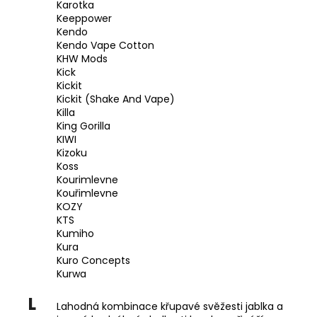
Karotka
Keeppower
Kendo
Kendo Vape Cotton
KHW Mods
Kick
Kickit
Kickit (Shake And Vape)
Killa
King Gorilla
KIWI
Kizoku
Koss
Kourimlevne
Kouřimlevne
KOZY
KTS
Kumiho
Kura
Kuro Concepts
Kurwa
L
Lahodná kombinace křupavé svěžesti jablka a