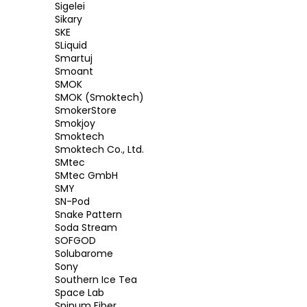
Sigelei
Sikary
SKE
SLiquid
Smartuj
Smoant
SMOK
SMOK (Smoktech)
SmokerStore
Smokjoy
Smoktech
Smoktech Co., Ltd.
SMtec
SMtec GmbH
SMY
SN-Pod
Snake Pattern
Soda Stream
SOFGOD
Solubarome
Sony
Southern Ice Tea
Space Lab
Spinum Fiber