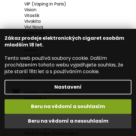
VIP (Vaping in Paris)
Vision
Vitastik
Vivakita
Vivi Nova
Vivismoke
Zákaz prodeje elektronických cigaret osobám
Vivismol
Vladdin
mladším 18 let.
Voom
VOOPOO
Tento web používá soubory cookie. Dalším
Vpdam
procházením tohoto webu vyjadřujete souhlas, že
Vsticking
jste starší 18ti let a s používáním cookie.
VTC
VXV
Nastavení
W
Waffle Collection
Wake Mod
Watermelon
Beru na vědomí a souhlasím
Way To Vape
WEDO
Beru na vědomí a nesouhlasím
WeFog Blizzard
Wick n Vape
Wick N Vape (Wicknvape)