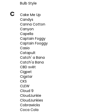
Bulb Style
C
Cake Me Up
Candys
Canna Cotton
Canyon
Capella
Captain Foggy
Captain Fooggy
Casio
Catapult
Catch' a Bana
Catch'a Bana
CBD svět
Cigpet
Cigstar
CKS
CLEW
Cloud 9
CloudJunkie
CloudJunkies
Cobrawicks
Coca Cola