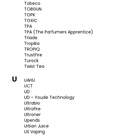
Tobeco
TOBGUN
TOPK
TOXIC
TPA
TPA (The Parfumers Apprentice)
Triade
Tropika
TROPIQ
TrustFire
Turock
Twist Tea
U
UAHU
UCT
UD
UD - Youde Technology
Ultrabio
Ultrafire
Ultroner
Upends
Urban Juice
US Vaping