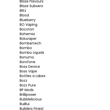
Blaze Flavours
Blaze Subxero
Blitz
Blood
Blueberry
BO Vaping
Bocoton
Bohemia
Boluvaper
Bombertech
Bombo
Bombo Liquids
Bonumo
Borofone
Boss Device
Boss Vape
Bottles a Labes
Bozz
Bozz Pure
BP Mods
Brillipower
Bubblelicious
BuiBui
Builders Finest