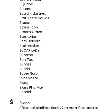
SQuape
Square
Squid Industries
Star Taste Liquids
Starss
Starss Icon
Steam Crave
Stentorian
Stifs Unicorn
Stofmasker
SUGAR LADY
Summo
Sun Tea
Sunrise
Suorin
Super Sorb
SvoëMesto
Swag
Swiss PharMax
SXmini
Š
Škoda
Šťavnatá sladkost čerstvých hroznů se spojuje