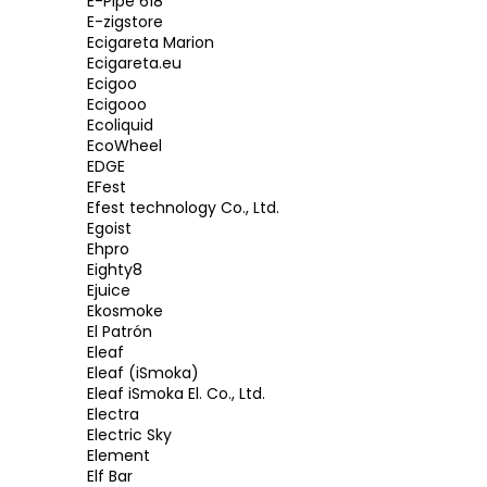
E-Pipe 618
E-zigstore
Ecigareta Marion
Ecigareta.eu
Ecigoo
Ecigooo
Ecoliquid
EcoWheel
EDGE
EFest
Efest technology Co., Ltd.
Egoist
Ehpro
Eighty8
Ejuice
Ekosmoke
El Patrón
Eleaf
Eleaf (iSmoka)
Eleaf iSmoka El. Co., Ltd.
Electra
Electric Sky
Element
Elf Bar