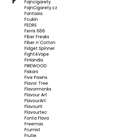
F
Fajncigarety
FajnCigarety.cz
Fantasia
Fcukin
FEDRS
Ferris 666
Fiber Freaks
Fiber n´Cotton
Fidget Spinner
Fight4Vape
Finlandia
FIREWOOD
Fiskars
Five Pawns
Flavor Tree
Flavormonks
Flavour Art
FlavourArt
Flavourit
Flavourtec
Fonta Flava
Freemax
Frumist
Frutie