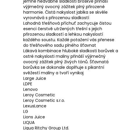
jemné hedvábné sladkosti broskve přináší
výjimečný ovocný zážitek plný přirozené
harmonie. Čistá nakyslost jablka se skvěle
vyrovnává s přirozenou sladkostí
Lahodná třešňová příchuť zachycuje čistou
esenci čerstvě utržených třešní s jejich
přirozenou sladkostí a lehkou nakyslostí
každého soustu. Každé potažení vás přenese
do třešňového sadu plného šťavnat
Lákavá kombinace hluboké sladkosti borůvek a
ostré nakyslosti maliny přináší výjimečný
ovocný zážitek plný živých tónů. Šťavnatá
borůvka se dokonale doplňuje s pikantní
svěžestí maliny a tvoří vynikaj
Large Juice
LDPE
Lenovo
Leroy Cosmetic
Leroy Cosmetic s.r.o.
LexusLance
LG
Lions Juice
LIQUA
Liqua Ritchy Group Ltd.