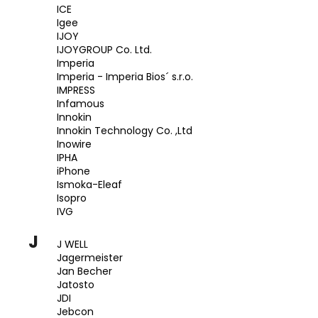
ICE
Igee
IJOY
IJOYGROUP Co. Ltd.
Imperia
Imperia - Imperia Bios´ s.r.o.
IMPRESS
Infamous
Innokin
Innokin Technology Co. ,Ltd
Inowire
IPHA
iPhone
Ismoka-Eleaf
Isopro
IVG
J
J WELL
Jagermeister
Jan Becher
Jatosto
JDI
Jebcon