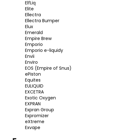
ElfLiq
Elite
Ellectra
Ellectra Bumper
Elux
Emerald
Empire Brew
Emporio
Emporio e-liquidy
Envii
Enviro
EOS (Empire of Snus)
ePiston
Equites
EULIQUID
EXCETRA
Exotic Oxygen
EXPRAN
Expran Group
Expromizer
eXtreme
Exvape