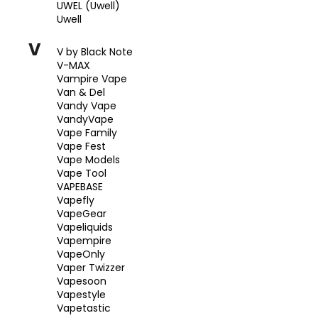
UWEL (Uwell)
Uwell
V
V by Black Note
V-MAX
Vampire Vape
Van & Del
Vandy Vape
VandyVape
Vape Family
Vape Fest
Vape Models
Vape Tool
VAPEBASE
Vapefly
VapeGear
Vapeliquids
Vapempire
VapeOnly
Vaper Twizzer
Vapesoon
Vapestyle
Vapetastic