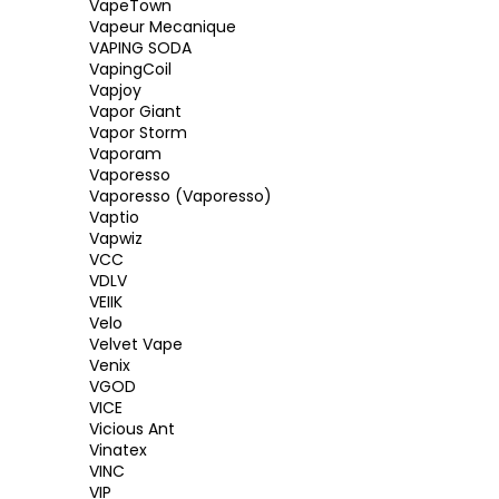
VapeTown
Vapeur Mecanique
VAPING SODA
VapingCoil
Vapjoy
Vapor Giant
Vapor Storm
Vaporam
Vaporesso
Vaporesso (Vaporesso)
Vaptio
Vapwiz
VCC
VDLV
VEIIK
Velo
Velvet Vape
Venix
VGOD
VICE
Vicious Ant
Vinatex
VINC
VIP