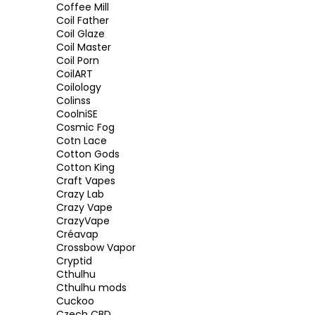
Coffee Mill
Coil Father
Coil Glaze
Coil Master
Coil Porn
CoilART
Coilology
Colinss
CoolniSE
Cosmic Fog
Cotn Lace
Cotton Gods
Cotton King
Craft Vapes
Crazy Lab
Crazy Vape
CrazyVape
Créavap
Crossbow Vapor
Cryptid
Cthulhu
Cthulhu mods
Cuckoo
Czech CBD