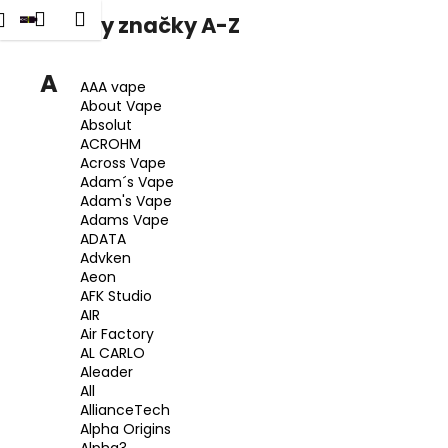
K
dat
Nákupní
Menu
Přihlášení
Všechny značky A-Z
Přejít
o
na
Zpět
Zpět
košík
š
obsah
A
í
AAA vape
C
About Vape
k
Absolut
o
ACROHM
p
Across Vape
o
Adam´s Vape
Adam's Vape
t
Adams Vape
ř
ADATA
Advken
e
Aeon
b
AFK Studio
u
AIR
Air Factory
j
AL CARLO
e
Aleader
t
All
AllianceTech
e
Alpha Origins
n