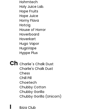
Hohmtech
Holy Juice Lab.
Hope Fruits
Hope Juice
Horny Flava
Hotcig
House of Horror
Hoverboard
Hoverkart
Hugo Vapor
HugsVape
Hyppe Plus
Ch
Charlie´s Chalk Dust
Charlie's Chalk Dust
Chess
Chill Pill
Choetech
Chubby Cotton
Chubby Gorilla
Chubby Gorilla (Unicorn)
I
Ibiza Club