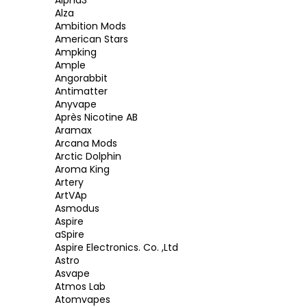
Alpha3
a
Alza
Ambition Mods
j
American Stars
í
Ampking
Ample
t
Angorabbit
?
Antimatter
Anyvape
Après Nicotine AB
Aramax
Arcana Mods
Arctic Dolphin
HLEDAT
Aroma King
Artery
ArtVAp
Asmodus
D
Aspire
o
aSpire
p
Aspire Electronics. Co. ,Ltd
Astro
o
Asvape
r
Atmos Lab
u
Atomvapes