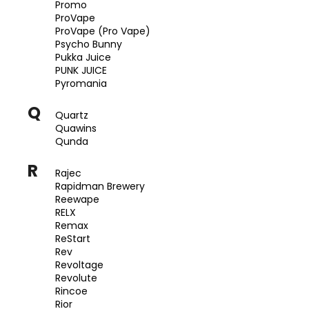
Promo
ProVape
ProVape (Pro Vape)
Psycho Bunny
Pukka Juice
PUNK JUICE
Pyromania
Q
Quartz
Quawins
Qunda
R
Rajec
Rapidman Brewery
Reewape
RELX
Remax
ReStart
Rev
Revoltage
Revolute
Rincoe
Rior