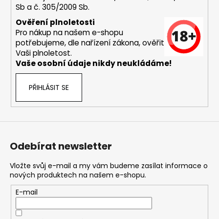
Sb a č. 305/2009 Sb.
a
j
Ověření plnoletosti
Pro nákup na našem e-shopu
í
potřebujeme, dle nařízení zákona, ověřit
t
Vaši plnoletost.
?
Vaše osobní údaje nikdy neukládáme!
PŘIHLÁSIT SE
HLEDAT
Odebírat newsletter
D
o
Vložte svůj e-mail a my vám budeme zasílat informace o
nových produktech na našem e-shopu.
p
o
E-mail
r
u