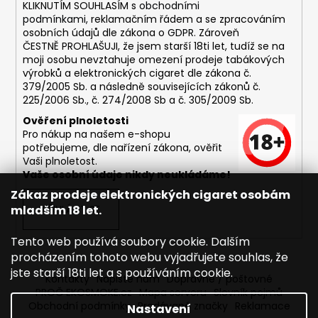
č
KLIKNUTÍM SOUHLASÍM s
obchodními
u
podmínkami,
reklamačním řádem a se zpracováním
j
osobních údajů dle zákona o
GDPR
. Zároveň
e
ČESTNĚ PROHLAŠUJI, že jsem starší 18ti let, tudíž se na
moji osobu nevztahuje omezení prodeje tabákových
m
výrobků a elektronických cigaret dle zákona č.
e
379/2005 Sb. a následně souvisejících zákonů č.
225/2006 Sb., č. 274/2008 Sb a č. 305/2009 Sb.
DEKANG
Ověření plnoletosti
MENTOL
Pro nákup na našem e-shopu
10ML
potřebujeme, dle nařízení zákona, ověřit
11MG
Vaši plnoletost.
Vaše osobní údaje nikdy neukládáme!
169
Kč
Zákaz prodeje elektronických cigaret osobám
Původně:
mladším 18 let.
PŘIHLÁSIT SE
195
Kč
Tento web používá soubory cookie. Dalším
procházením tohoto webu vyjadřujete souhlas, že
jste starší 18ti let a s používáním cookie.
Kontakty
Napište nám
Dopravné / poštovné
PROČ EKOSMOKE.cz
Mapa serveru
Slovník pojmů
Obchodní podmínky
Prodávané značky
Reklamace
Nastavení