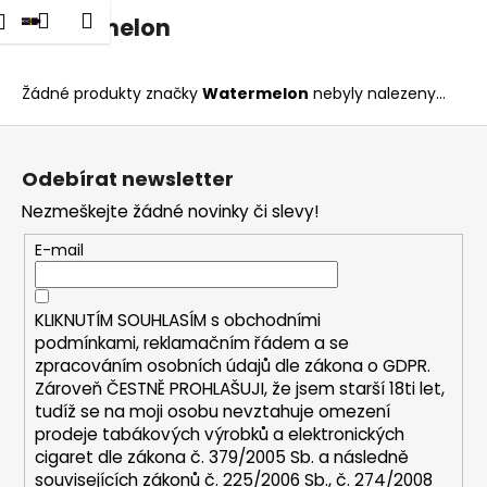
K
dat
Nákupní
Menu
Přihlášení
Watermelon
Přejít
o
na
Zpět
Zpět
košík
š
obsah
í
Žádné produkty značky
Watermelon
nebyly nalezeny...
C
k
Z
o
á
p
Odebírat newsletter
p
o
Nezmeškejte žádné novinky či slevy!
a
t
t
E-mail
ř
í
e
b
KLIKNUTÍM SOUHLASÍM s
obchodními
u
podmínkami,
reklamačním řádem a se
zpracováním osobních údajů dle zákona o
GDPR
.
j
Zároveň ČESTNĚ PROHLAŠUJI, že jsem starší 18ti let,
e
tudíž se na moji osobu nevztahuje omezení
t
prodeje tabákových výrobků a elektronických
e
cigaret dle zákona č. 379/2005 Sb. a následně
n
souvisejících zákonů č. 225/2006 Sb., č. 274/2008