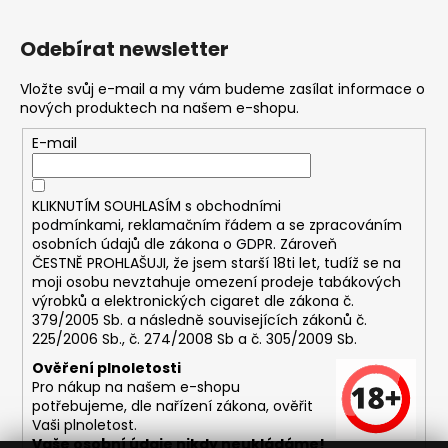
Odebírat newsletter
Vložte svůj e-mail a my vám budeme zasílat informace o
nových produktech na našem e-shopu.
E-mail
KLIKNUTÍM SOUHLASÍM s
obchodními
podmínkami,
reklamačním řádem a se zpracováním
osobních údajů dle zákona o
GDPR
. Zároveň
ČESTNĚ PROHLAŠUJI, že jsem starší 18ti let, tudíž se na
moji osobu nevztahuje omezení prodeje tabákových
výrobků a elektronických cigaret dle zákona č.
379/2005 Sb. a následně souvisejících zákonů č.
225/2006 Sb., č. 274/2008 Sb a č. 305/2009 Sb.
Ověření plnoletosti
Pro nákup na našem e-shopu
potřebujeme, dle nařízení zákona, ověřit
Vaši plnoletost.
Vaše osobní údaje nikdy neukládáme!