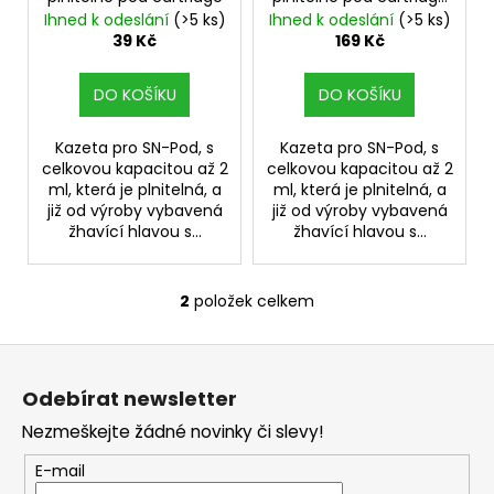
d
ů
- 6ks
Ihned k odeslání
(>5 ks)
Ihned k odeslání
(>5 ks)
a
u
39 Kč
169 Kč
j
k
í
t
DO KOŠÍKU
DO KOŠÍKU
t
ů
?
Kazeta pro SN-Pod, s
Kazeta pro SN-Pod, s
celkovou kapacitou až 2
celkovou kapacitou až 2
ml, která je plnitelná, a
ml, která je plnitelná, a
již od výroby vybavená
již od výroby vybavená
žhavící hlavou s...
žhavící hlavou s...
HLEDAT
2
položek celkem
O
v
D
Z
l
o
á
á
p
Odebírat newsletter
d
p
o
a
Nezmeškejte žádné novinky či slevy!
a
r
c
t
u
E-mail
í