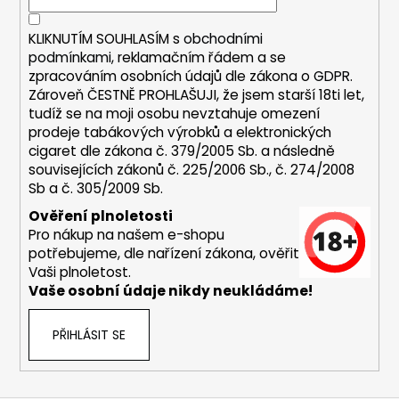
č
í
p
u
r
j
KLIKNUTÍM SOUHLASÍM s
obchodními
v
podmínkami,
reklamačním řádem a se
e
k
zpracováním osobních údajů dle zákona o
GDPR
.
m
y
Zároveň ČESTNĚ PROHLAŠUJI, že jsem starší 18ti let,
e
v
tudíž se na moji osobu nevztahuje omezení
ý
prodeje tabákových výrobků a elektronických
p
cigaret dle zákona č. 379/2005 Sb. a následně
DEKANG
i
MALINA
souvisejících zákonů č. 225/2006 Sb., č. 274/2008
10ML
s
Sb a č. 305/2009 Sb.
11MG
u
Ověření plnoletosti
169
Pro nákup na našem e-shopu
Kč
Původně:
potřebujeme, dle nařízení zákona, ověřit
195
Vaši plnoletost.
Kč
Vaše osobní údaje nikdy neukládáme!
PŘIHLÁSIT SE