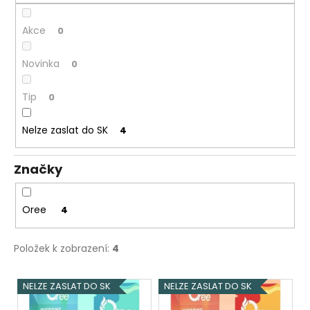
ů
Akce
0
Novinka
0
Tip
0
Nelze zaslat do SK
4
Značky
Oree
4
Položek k zobrazení:
4
V
NELZE ZASLAT DO SK
NELZE ZASLAT DO SK
ý