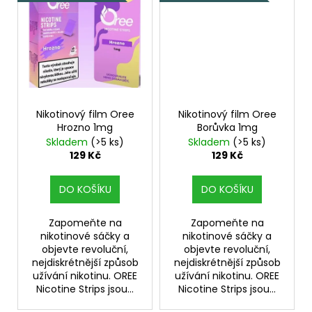
Nikotinový film Oree
Nikotinový film Oree
Hrozno 1mg
Borůvka 1mg
Skladem
(>5 ks)
Skladem
(>5 ks)
129 Kč
129 Kč
DO KOŠÍKU
DO KOŠÍKU
Zapomeňte na
Zapomeňte na
nikotinové sáčky a
nikotinové sáčky a
objevte revoluční,
objevte revoluční,
nejdiskrétnější způsob
nejdiskrétnější způsob
užívání nikotinu. OREE
užívání nikotinu. OREE
Nicotine Strips jsou...
Nicotine Strips jsou...