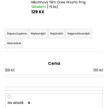
č
Nikotinový film Oree Hrozno 1mg
u
Skladem
(>5 ks)
j
129 Kč
e
m
e
Ř
a
Doporučujeme
Nejlevnější
Nejdražší
Nejprodávanější
z
DEKANG
Abecedně
MENTOL
e
10ML
n
11MG
í
169
Cena
Kč
p
Původně:
129
Kč
130
Kč
r
195
Kč
o
d
u
k
t
Na skladě
4