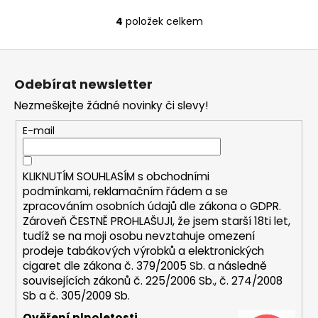
4
položek celkem
O
v
Z
l
á
á
Odebírat newsletter
d
p
a
Nezmeškejte žádné novinky či slevy!
a
c
t
E-mail
í
í
p
r
KLIKNUTÍM SOUHLASÍM s
obchodními
v
podmínkami,
reklamačním řádem a se
k
zpracováním osobních údajů dle zákona o
GDPR
.
y
Zároveň ČESTNĚ PROHLAŠUJI, že jsem starší 18ti let,
v
tudíž se na moji osobu nevztahuje omezení
ý
prodeje tabákových výrobků a elektronických
p
cigaret dle zákona č. 379/2005 Sb. a následně
i
souvisejících zákonů č. 225/2006 Sb., č. 274/2008
s
Sb a č. 305/2009 Sb.
u
Ověření plnoletosti