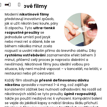
K
dat
Nákupní
Menu
Přihlášení
Nikotinové filmy
Přejít
o
na
Zpět
Zpět
košík
š
obsah
Moderní
nikotinové filmy
představují inovativní způsob,
í
jak si užít nikotin bez kouře, páry
C
k
či zápachu. Tyto
ultra-tenké
o
rozpustné proužky
se
p
jednoduše umístí pod jazyk
nebo mezi ret a dásně, kde se
o
během několika minut zcela
t
rozpustí a uvolní nikotin přímo do krevního oběhu. Díky
rychlému vstřebávání
zaznamenáte efekt během 3
ř
minut, přičemž celý proces je naprosto diskrétní a
e
nevšímavý. Nikotinové filmy jsou ideální volbou pro
b
situace, kdy není možné vapovat – v kanceláři, na letišti, v
restauraci nebo při cestování.
u
Každý film obsahuje
přesně definovanou dávku
j
nikotinu
zpravidla v rozmezí 1-4 mg, což zajišťuje
e
konzistentní zážitek bez nutnosti odhadování. Na rozdíl od
t
nikotinových sáčků se tyto proužky
úplně rozpouštějí
,
takže po použití nezbývá nic k vyhození. Kompaktní balení
e
se vejde do jakékoli kapsy a nabízí širokou škálu příchutí.
n