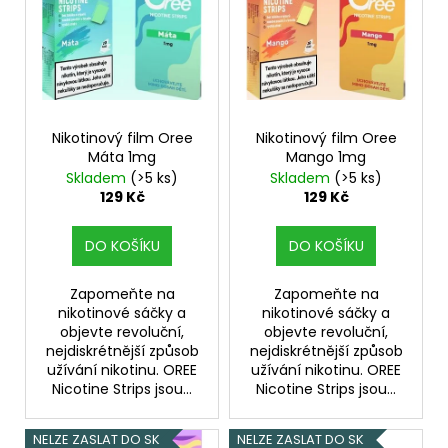
p
i
s
p
r
o
Nikotinový film Oree
Nikotinový film Oree
Máta 1mg
Mango 1mg
d
Skladem
(>5 ks)
Skladem
(>5 ks)
u
129 Kč
129 Kč
k
t
DO KOŠÍKU
DO KOŠÍKU
ů
Zapomeňte na
Zapomeňte na
nikotinové sáčky a
nikotinové sáčky a
objevte revoluční,
objevte revoluční,
nejdiskrétnější způsob
nejdiskrétnější způsob
užívání nikotinu. OREE
užívání nikotinu. OREE
Nicotine Strips jsou...
Nicotine Strips jsou...
NELZE ZASLAT DO SK
NELZE ZASLAT DO SK