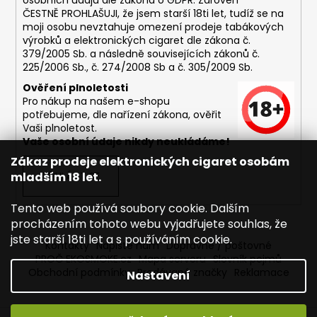
osobních údajů dle zákona o
GDPR
. Zároveň
ČESTNĚ PROHLAŠUJI, že jsem starší 18ti let, tudíž se na
moji osobu nevztahuje omezení prodeje tabákových
výrobků a elektronických cigaret dle zákona č.
379/2005 Sb. a následně souvisejících zákonů č.
225/2006 Sb., č. 274/2008 Sb a č. 305/2009 Sb.
Ověření plnoletosti
Pro nákup na našem e-shopu
potřebujeme, dle nařízení zákona, ověřit
Vaši plnoletost.
Vaše osobní údaje nikdy neukládáme!
Zákaz prodeje elektronických cigaret osobám
mladším 18 let.
PŘIHLÁSIT SE
Tento web používá soubory cookie. Dalším
procházením tohoto webu vyjadřujete souhlas, že
jste starší 18ti let a s používáním cookie.
Kontakty
Napište nám
Dopravné / poštovné
PROČ EKOSMOKE.cz
Mapa serveru
Slovník pojmů
Obchodní podmínky
Prodávané značky
Reklamace
Nastavení