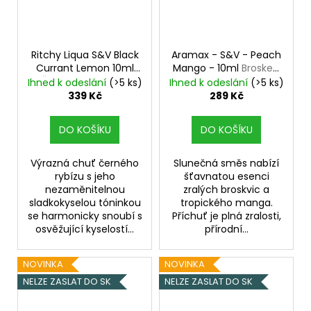
Ritchy Liqua S&V Black
Aramax - S&V - Peach
Currant Lemon 10ml
Mango - 10ml
Broskev,
Černý rybíz, Citrón
Mango
Ihned k odeslání
(>5 ks)
Ihned k odeslání
(>5 ks)
339 Kč
289 Kč
DO KOŠÍKU
DO KOŠÍKU
Výrazná chuť černého
Slunečná směs nabízí
rybízu s jeho
šťavnatou esenci
nezaměnitelnou
zralých broskvic a
sladkokyselou tóninkou
tropického manga.
se harmonicky snoubí s
Příchuť je plná zralosti,
osvěžující kyselostí...
přírodní...
NOVINKA
NOVINKA
NELZE ZASLAT DO SK
NELZE ZASLAT DO SK