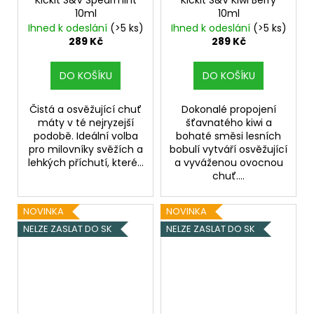
10ml
10ml
Ihned k odeslání
(>5 ks)
Ihned k odeslání
(>5 ks)
289 Kč
289 Kč
DO KOŠÍKU
DO KOŠÍKU
Čistá a osvěžující chuť
Dokonalé propojení
máty v té nejryzejší
šťavnatého kiwi a
podobě. Ideální volba
bohaté směsi lesních
pro milovníky svěžích a
bobulí vytváří osvěžující
lehkých příchutí, které...
a vyváženou ovocnou
chuť....
NOVINKA
NOVINKA
NELZE ZASLAT DO SK
NELZE ZASLAT DO SK