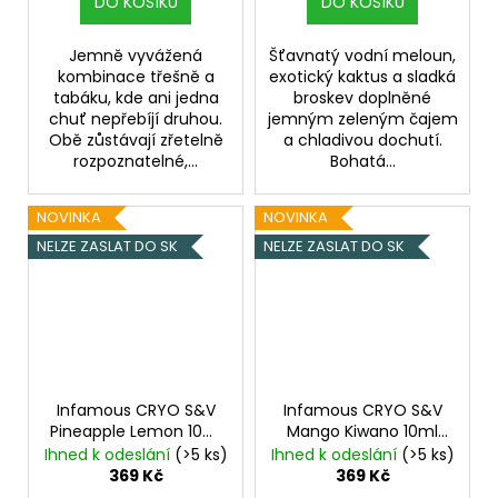
DO KOŠÍKU
DO KOŠÍKU
Jemně vyvážená
Šťavnatý vodní meloun,
kombinace třešně a
exotický kaktus a sladká
tabáku, kde ani jedna
broskev doplněné
chuť nepřebíjí druhou.
jemným zeleným čajem
Obě zůstávají zřetelně
a chladivou dochutí.
rozpoznatelné,...
Bohatá...
NOVINKA
NOVINKA
NELZE ZASLAT DO SK
NELZE ZASLAT DO SK
Infamous CRYO S&V
Infamous CRYO S&V
Pineapple Lemon 10ml
Mango Kiwano 10ml
Ledový ananas s
Chladivé Kiwano s
Ihned k odeslání
(>5 ks)
Ihned k odeslání
(>5 ks)
citrónem
mangem
369 Kč
369 Kč