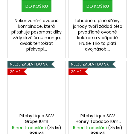
DO KOŠÍKU
DO KOŠÍKU
Nekonvenční ovocná
Lahodné a plné šťávy,
kombinace, která
jahody tvoří základ této
přitahuje pozornost díky
prvotřídné ovocné
vždy skvělému mangu,
kolekce a v případě
avšak tentokrát
Frutie Trio to platí
překvapí...
dvojnásob....
NELZE ZASLAT DO SK
NELZE ZASLAT DO SK
20 + 1
20 + 1
Ritchy Liqua S&V
Ritchy Liqua S&V
Grape 10ml
Honey Tobacco 10ml
Medový tabák
Ihned k odeslání
(>5 ks)
Ihned k odeslání
(>5 ks)
339 Kč
339 Kč