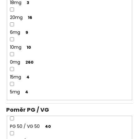
18mg
3
20mg
16
6mg
9
10mg
10
0mg
260
15mg
4
5mg
4
Poměr PG / VG
PG 50 / VG 50
40