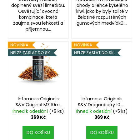
doplněný svěží limetkou.
jahody a lehce kyselého
Osvěžující ovocná
kiwi, jako by byly zalité v
kombinace, která
želatině rozpuštěných
zaujme svou lehkostí a
gumových medvídků....
příjemnou...
NOVINKA
NOVINKA
NELZE ZASLAT DO SK
NELZE ZASLAT DO SK
Infamous Originals
Infamous Originals
S&V Original MZ 10ml
S&V Dragonberry 10ml
Oříškový tabák s
Jahody s dračím
Ihned k odeslání
(>5 ks)
Ihned k odeslání
(>5 ks)
karamelem
ovocem
369 Kč
369 Kč
DO KOŠÍKU
DO KOŠÍKU