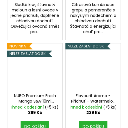
Sladké kiwi, šťavnatý
Citrusová kombinace
meloun a lesní ovoce v
grepu a pomeranče s
jedné příchuti, doplněné
nakyslým nádechem a
chladivou dochutí.
chladivou dochutí.
Osvěžující ovocná směs
Šťavnatá a energizující
pro...
chuť pro...
NOVINKA
NELZE ZASLAT DO SK
NELZE ZASLAT DO SK
NUBO Premium Fresh
Flavourit Aroma -
Mango S&V 10ml
Příchuť - Watermelon
Mango, Chladivá
Exclusive
(Vodní
Ihned k odeslání
(>5 ks)
Ihned k odeslání
(>5 ks)
složka (ICE)
meloun)
369 Kč
239 Kč
DO KOŠÍKU
DO KOŠÍKU