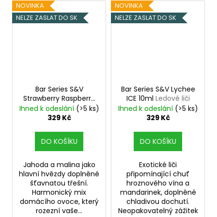
NOVINKA
NOVINKA
NELZE ZASLAT DO SK
NELZE ZASLAT DO SK
Bar Series S&V
Bar Series S&V Lychee
Strawberry Raspberry
ICE 10ml
Ledové liči
Cherry 10ml
Jahoda,
Ihned k odeslání
(>5 ks)
Ihned k odeslání
(>5 ks)
malina a třešeň
329 Kč
329 Kč
DO KOŠÍKU
DO KOŠÍKU
Jahoda a malina jako
Exotické liči
hlavní hvězdy doplněné
připomínající chuť
šťavnatou třešní.
hroznového vína a
Harmonický mix
mandarinek, doplněné
domácího ovoce, který
chladivou dochutí.
rozezní vaše...
Neopakovatelný zážitek