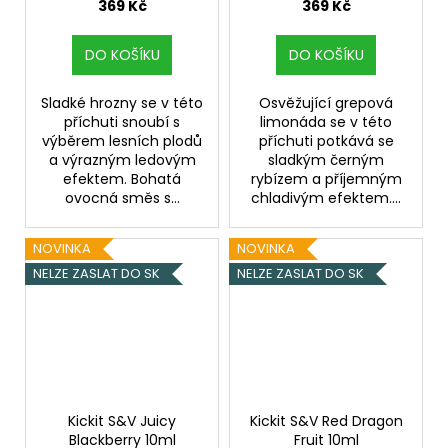
s lesními plody
vychlazený grep s
369 Kč
369 Kč
černým rybízem
DO KOŠÍKU
DO KOŠÍKU
Sladké hrozny se v této
Osvěžující grepová
příchuti snoubí s
limonáda se v této
výběrem lesních plodů
příchuti potkává se
a výrazným ledovým
sladkým černým
efektem. Bohatá
rybízem a příjemným
ovocná směs s...
chladivým efektem....
NOVINKA
NOVINKA
NELZE ZASLAT DO SK
NELZE ZASLAT DO SK
Kickit S&V Juicy
Kickit S&V Red Dragon
Blackberry 10ml
Fruit 10ml