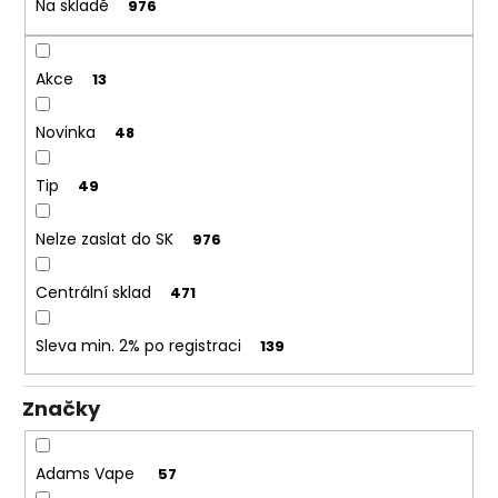
č
t
Na skladě
976
u
ů
j
e
Akce
13
m
e
Novinka
48
Tip
49
DEKANG
MALINA
10ML
Nelze zaslat do SK
976
11MG
169
Centrální sklad
471
Kč
Původně:
195
Sleva min. 2% po registraci
139
Kč
Značky
Adams Vape
57