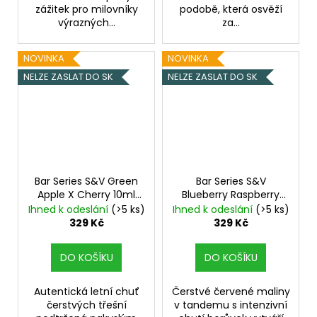
zážitek pro milovníky
podobě, která osvěží
výrazných...
za...
NOVINKA
NOVINKA
NELZE ZASLAT DO SK
NELZE ZASLAT DO SK
Bar Series S&V Green
Bar Series S&V
Apple X Cherry 10ml
Blueberry Raspberry
Zelené jablko a třešeň
10ml
Borůvka a malina
Ihned k odeslání
(>5 ks)
Ihned k odeslání
(>5 ks)
329 Kč
329 Kč
DO KOŠÍKU
DO KOŠÍKU
Autentická letní chuť
Čerstvé červené maliny
čerstvých třešní
v tandemu s intenzivní