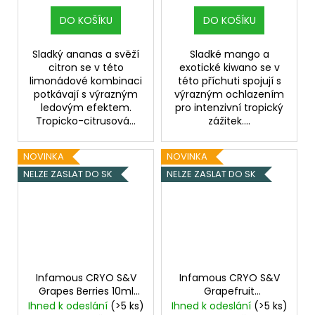
DO KOŠÍKU
DO KOŠÍKU
Sladký ananas a svěží
Sladké mango a
citron se v této
exotické kiwano se v
limonádové kombinaci
této příchuti spojují s
potkávají s výrazným
výrazným ochlazením
ledovým efektem.
pro intenzivní tropický
Tropicko-citrusová...
zážitek....
NOVINKA
NOVINKA
NELZE ZASLAT DO SK
NELZE ZASLAT DO SK
Infamous CRYO S&V
Infamous CRYO S&V
Grapes Berries 10ml
Grapefruit
Ledové hroznové víno
Blackcurrant 10ml
Ihned k odeslání
(>5 ks)
Ihned k odeslání
(>5 ks)