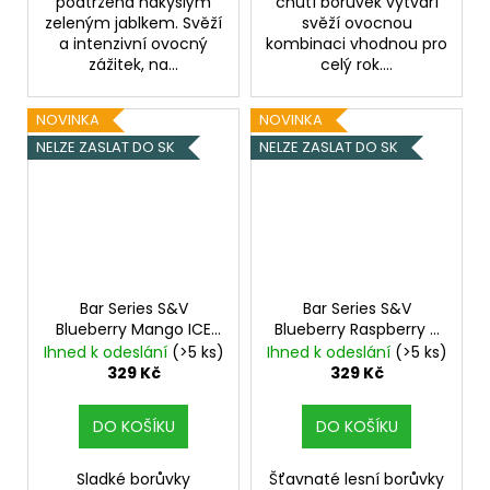
podtržená nakyslým
chutí borůvek vytváří
zeleným jablkem. Svěží
svěží ovocnou
a intenzivní ovocný
kombinaci vhodnou pro
zážitek, na...
celý rok....
NOVINKA
NOVINKA
NELZE ZASLAT DO SK
NELZE ZASLAT DO SK
Bar Series S&V
Bar Series S&V
Blueberry Mango ICE
Blueberry Raspberry X
10ml
Ledová borůvka a
Lemon Lime 10ml
Ihned k odeslání
(>5 ks)
Ihned k odeslání
(>5 ks)
mango
Borůvka, malina, citron
329 Kč
329 Kč
a limetka
DO KOŠÍKU
DO KOŠÍKU
Sladké borůvky
Šťavnaté lesní borůvky