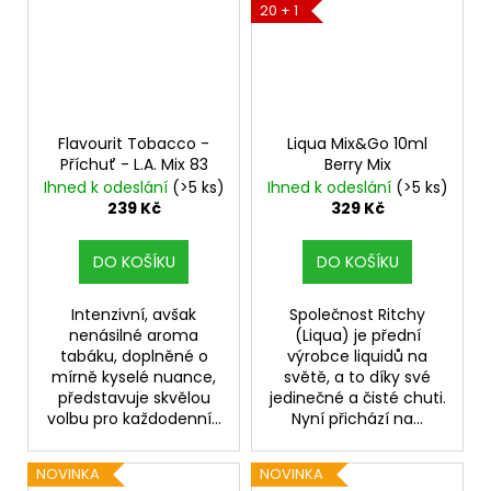
20 + 1
Flavourit Tobacco -
Liqua Mix&Go 10ml
Příchuť - L.A. Mix 83
Berry Mix
Ihned k odeslání
(>5 ks)
Ihned k odeslání
(>5 ks)
239 Kč
329 Kč
DO KOŠÍKU
DO KOŠÍKU
Intenzivní, avšak
Společnost Ritchy
nenásilné aroma
(Liqua) je přední
tabáku, doplněné o
výrobce liquidů na
mírně kyselé nuance,
světě, a to díky své
představuje skvělou
jedinečné a čisté chuti.
volbu pro každodenní...
Nyní přichází na...
NOVINKA
NOVINKA