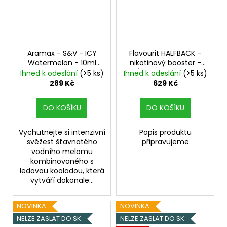
Aramax - S&V - ICY
Flavourit HALFBACK -
Watermelon - 10ml
nikotinový booster -
Vychlazený vodní
70/30 - 5x10ml - 6mg
Ihned k odeslání
(>5 ks)
Ihned k odeslání
(>5 ks)
meloun
289 Kč
629 Kč
DO KOŠÍKU
DO KOŠÍKU
Vychutnejte si intenzivní
Popis produktu
svěžest šťavnatého
připravujeme
vodního melomu
kombinovaného s
ledovou kooladou, která
vytváří dokonale...
NOVINKA
NOVINKA
NELZE ZASLAT DO SK
NELZE ZASLAT DO SK