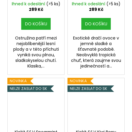
Ihned k odeslání
(>5 ks)
Ihned k odeslání
(>5 ks)
289 Kč
289 Kč
DO KOŠÍKU
DO KOŠÍKU
Ostružina patří mezi
Exotické dračí ovoce v
nejoblíbenější lesní
jemně sladké a
plody a v této příchuti
šťavnaté podobě.
vyniká svou plnou,
Neobvyklá tropická
sladkokyselou chutí.
chuť, která zaujme svou
Klasika,...
jedinečností a...
NOVINKA
NOVINKA
NELZE ZASLAT DO SK
NELZE ZASLAT DO SK
Kickit S&V Spearmint
Kickit S&V Kiwi Berry