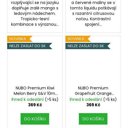
rozplývající se na jazyku
a červené maliny se v
doplňuje zralé mango s
tomto liquidu potkávají
ledovým nádechem.
s razantní citrusovou
Tropicko-lesní
notou. Kontrastní
kombinace s výraznou...
spojení...
NOVINKA
NOVINKA
NELZE ZASLAT DO SK
NELZE ZASLAT DO SK
NUBO Premium Kiwi
NUBO Premium
Melon Berry S&V 10ml
Grapefruit Orange
Kiwi, Žlutý meloun,
S&V 10ml
Grep,
Ihned k odeslání
(>5 ks)
Ihned k odeslání
(>5 ks)
Bobule, Chladivá
Pomeranč, Chladivá
369 Kč
369 Kč
složka (ICE)
složka (ICE)
DO KOŠÍKU
DO KOŠÍKU