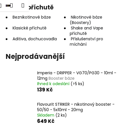
K
dat
Nákupní
Menu
Přihlášení
Báze a příchutě
Přejít
o
na
Zpět
Zpět
košík
š
obsah
Beznikotinové báze
Nikotinové báze
(Boostery)
í
Klasické příchutě
Shake and Vape
C
k
příchutě
o
Aditiva, dochucovadla
Příslušenství pro
p
míchání
o
Nejprodávanější
t
ř
Imperia - DRIPPER - VG70/PG30 - 10ml -
e
12mg
Booster báze
b
Ihned k odeslání
(>5 ks)
u
139 Kč
j
e
Flavourit STRIKER - nikotinový booster -
50/50 - 5x10ml - 20mg
t
Skladem
(2 ks)
e
649 Kč
n