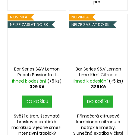
pro...
NOVINKA
NOVINKA
NELZE ZASLAT DO SK
NELZE ZASLAT DO SK
Bar Series S&V Lemon
Bar Series S&V Lemon
Peach Passionfruit
Lime 10ml
Citron a
10ml
Citron, broskev a
limetka
Ihned k odeslání
(>5 ks)
Ihned k odeslání
(>5 ks)
marakuja
329 Kč
329 Kč
DO KOŠÍKU
DO KOŠÍKU
Svěží citron, šťavnatá
Přímočará citrusová
broskev a exotická
kombinace citronu a
marakuja v jedné směsi.
natrpklé limetky.
Intenzivní tropický
Slunečná exotika v čisté