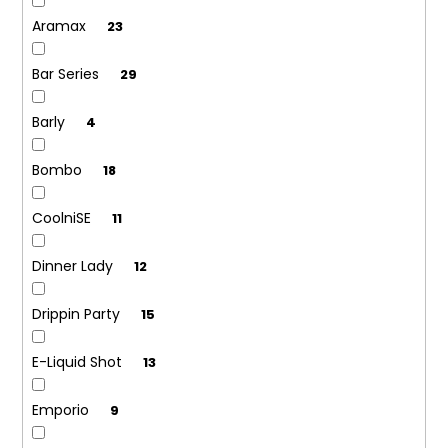
Aramax
23
Bar Series
29
Barly
4
Bombo
18
CoolniSE
11
Dinner Lady
12
Drippin Party
15
E-Liquid Shot
13
Emporio
9