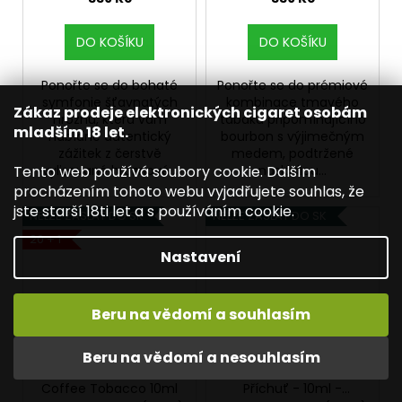
DO KOŠÍKU
DO KOŠÍKU
Ponořte se do bohaté
Ponořte se do prémiové
symfonie šťavnatých
kombinace tmavého
Zákaz prodeje elektronických cigaret osobám
hroznů, která vám
tabáku připomínajícího
mladším 18 let.
nabídne autentický
bourbon s výjimečným
zážitek z čerstvě
medem, podtržené
Tento web používá soubory cookie. Dalším
vylisované hroznové...
nasládlou...
procházením tohoto webu vyjadřujete souhlas, že
jste starší 18ti let a s používáním cookie.
NELZE ZASLAT DO SK
NELZE ZASLAT DO SK
20 + 1
Nastavení
Beru na vědomí a souhlasím
Beru na vědomí a nesouhlasím
Ritchy Liqua S&V
Imperia Black Label -
Coffee Tobacco 10ml
Příchuť - 10ml -