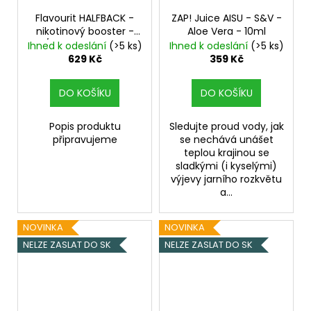
Flavourit HALFBACK -
ZAP! Juice AISU - S&V -
nikotinový booster -
Aloe Vera - 10ml
70/30 - 5x10ml - 6mg
Ihned k odeslání
(>5 ks)
Ihned k odeslání
(>5 ks)
629 Kč
359 Kč
DO KOŠÍKU
DO KOŠÍKU
Popis produktu
Sledujte proud vody, jak
připravujeme
se nechává unášet
teplou krajinou se
sladkými (i kyselými)
výjevy jarního rozkvětu
a...
NOVINKA
NOVINKA
NELZE ZASLAT DO SK
NELZE ZASLAT DO SK