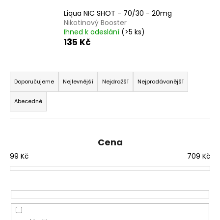
a
Liqua NIC SHOT - 70/30 - 20mg
j
Nikotinový Booster
Ihned k odeslání
(>5 ks)
í
135 Kč
t
?
Ř
a
Doporučujeme
Nejlevnější
Nejdražší
Nejprodávanější
z
Abecedně
e
HLEDAT
n
í
Cena
p
D
99
Kč
709
Kč
r
o
o
p
d
o
u
r
k
u