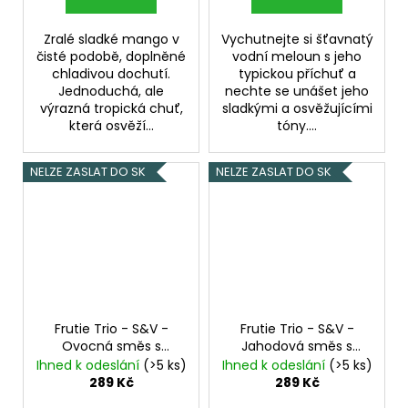
Zralé sladké mango v
Vychutnejte si šťavnatý
čisté podobě, doplněné
vodní meloun s jeho
chladivou dochutí.
typickou příchuť a
Jednoduchá, ale
nechte se unášet jeho
výrazná tropická chuť,
sladkými a osvěžujícími
která osvěží...
tóny....
NELZE ZASLAT DO SK
NELZE ZASLAT DO SK
Frutie Trio - S&V -
Frutie Trio - S&V -
Ovocná směs s
Jahodová směs s
mangem - 10ml
banánem - 10ml
Ihned k odeslání
(>5 ks)
Ihned k odeslání
(>5 ks)
Mango, Hruška,
Jahoda, Banán
289 Kč
289 Kč
Meruňka