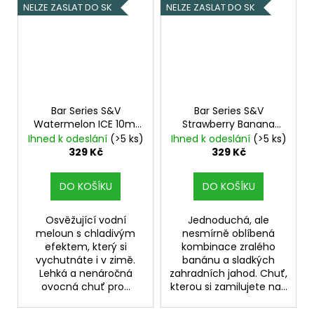
NELZE ZASLAT DO SK
NELZE ZASLAT DO SK
Bar Series S&V
Bar Series S&V
Watermelon ICE 10ml
Strawberry Banana
Ledový vodní meloun
10ml
Jahoda a banán
Ihned k odeslání
(>5 ks)
Ihned k odeslání
(>5 ks)
329 Kč
329 Kč
DO KOŠÍKU
DO KOŠÍKU
Osvěžující vodní
Jednoduchá, ale
meloun s chladivým
nesmírně oblíbená
efektem, který si
kombinace zralého
vychutnáte i v zimě.
banánu a sladkých
Lehká a nenáročná
zahradních jahod. Chuť,
ovocná chuť pro...
kterou si zamilujete na...