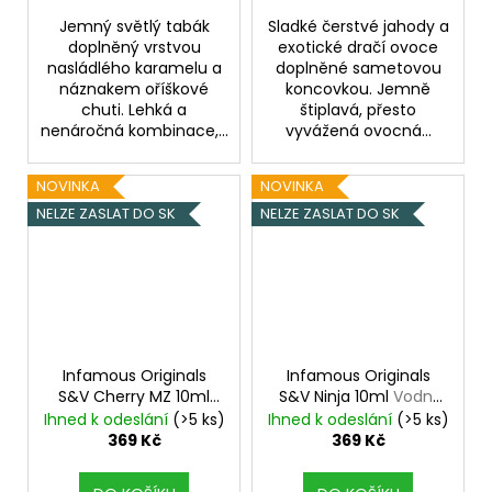
Jemný světlý tabák
Sladké čerstvé jahody a
doplněný vrstvou
exotické dračí ovoce
nasládlého karamelu a
doplněné sametovou
náznakem oříškové
koncovkou. Jemně
chuti. Lehká a
štiplavá, přesto
nenáročná kombinace,...
vyvážená ovocná...
NOVINKA
NOVINKA
NELZE ZASLAT DO SK
NELZE ZASLAT DO SK
Infamous Originals
Infamous Originals
S&V Cherry MZ 10ml
S&V Ninja 10ml
Vodní
Třešňový tabák
meloun s kaktusem,
Ihned k odeslání
(>5 ks)
Ihned k odeslání
(>5 ks)
broskví a čajem
369 Kč
369 Kč