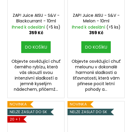
ZAP! Juice AISU - S&V -
ZAP! Juice AISU - S&V -
Blackcurrant - 10ml
Melon - 10ml
Ihned k odeslání
(>5 ks)
Ihned k odeslání
(>5 ks)
359 Kč
359 Kč
DO KOŠÍKU
DO KOŠÍKU
Objevte osvěžující chuť
Objevte osvěžující chuť
černého rybízu, která
melounu v dokonalé
vás okouzlí svou
harmonii sladkosti a
intenzivní sladkostí a
šťavnatosti, která vám
jemně kyselým
přinese pocit letní
nádechem, přičemž...
pohody a...
NOVINKA
NOVINKA
NELZE ZASLAT DO SK
NELZE ZASLAT DO SK
20 + 1