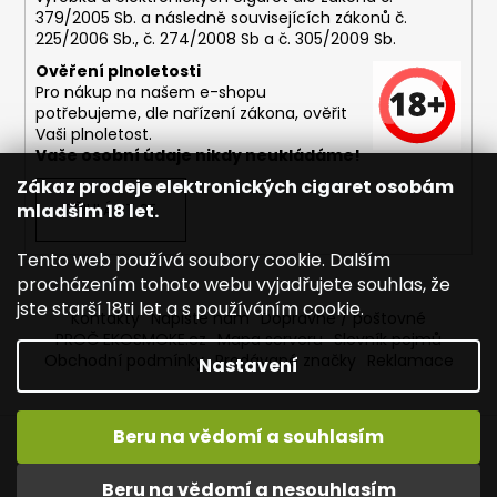
379/2005 Sb. a následně souvisejících zákonů č.
225/2006 Sb., č. 274/2008 Sb a č. 305/2009 Sb.
Ověření plnoletosti
Pro nákup na našem e-shopu
potřebujeme, dle nařízení zákona, ověřit
Vaši plnoletost.
Vaše osobní údaje nikdy neukládáme!
Zákaz prodeje elektronických cigaret osobám
mladším 18 let.
PŘIHLÁSIT SE
Tento web používá soubory cookie. Dalším
procházením tohoto webu vyjadřujete souhlas, že
jste starší 18ti let a s používáním cookie.
Kontakty
Napište nám
Dopravné / poštovné
PROČ EKOSMOKE.cz
Mapa serveru
Slovník pojmů
Obchodní podmínky
Prodávané značky
Reklamace
Nastavení
Beru na vědomí a souhlasím
Vytvořil Shoptet
Copyright 2026
EKOSMOKE - Specialista na e-cigarety
.
Beru na vědomí a nesouhlasím
Všechna práva vyhrazena.
Upravit nastavení cookies