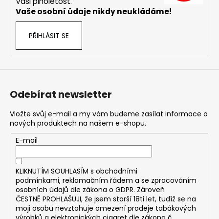
č
Vaši plnoletost.
u
Vaše osobní údaje nikdy neukládáme!
j
e
PŘIHLÁSIT SE
m
e
JOYETECH
BF
Odebírat newsletter
SS316
ATOMIZER
Vložte svůj e-mail a my vám budeme zasílat informace o
0,6OHM
nových produktech na našem e-shopu.
48
Kč
E-mail
KLIKNUTÍM SOUHLASÍM s
obchodními
podmínkami,
reklamačním řádem a se zpracováním
osobních údajů dle zákona o
GDPR
. Zároveň
ČESTNĚ PROHLAŠUJI, že jsem starší 18ti let, tudíž se na
moji osobu nevztahuje omezení prodeje tabákových
výrobků a elektronických cigaret dle zákona č.