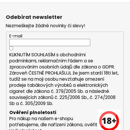
Z
a
á
j
Odebírat newsletter
p
í
Nezmeškejte žádné novinky či slevy!
a
t
t
?
E-mail
í
KLIKNUTÍM SOUHLASÍM s
obchodními
podmínkami,
reklamačním řádem a se
zpracováním osobních údajů dle zákona o
GDPR
.
HLEDAT
Zároveň ČESTNĚ PROHLAŠUJI, že jsem starší 18ti let,
tudíž se na moji osobu nevztahuje omezení
prodeje tabákových výrobků a elektronických
cigaret dle zákona č. 379/2005 Sb. a následně
D
souvisejících zákonů č. 225/2006 Sb., č. 274/2008
o
Sb a č. 305/2009 Sb.
p
o
Ověření plnoletosti
r
Pro nákup na našem e-shopu
u
potřebujeme, dle nařízení zákona, ověřit