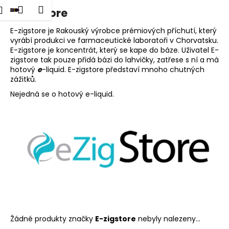
K
dat
Nákupní
Menu
Přihlášení
E-zigstore
Přejít
o
na
Zpět
Zpět
košík
š
obsah
E-zigstore je Rakouský výrobce prémiových příchutí, který
vyrábí produkci ve farmaceutické laboratoři v Chorvatsku.
í
E-zigstore je koncentrát, který se kape do báze. Uživatel E-
C
k
zigstore tak pouze přidá bázi do lahvičky, zatřese s ní a má
o
hotový
e
-liquid. E-zigstore představí mnoho chutných
p
zážitků.
o
Nejedná se o hotový e-liquid.
t
ř
e
b
u
j
e
t
e
Žádné produkty značky
E-zigstore
nebyly nalezeny...
n