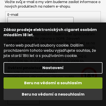
Vložte svůj e-mail a my vám budeme zasílat informace o
nových produktech na našem e-shopu.
E-mail
Zákaz prodeje elektronických cigaret osobám
KLIKNUTÍM SOUHLASÍM s
obchodními
podmínkami,
reklamačním řádem a se zpracováním
mladším 18 let.
osobních údajů dle zákona o
GDPR
. Zároveň
ČESTNĚ PROHLAŠUJI, že jsem starší 18ti let, tudíž se na
Tento web používá soubory cookie. Dalším
moji osobu nevztahuje omezení prodeje tabákových
procházením tohoto webu vyjadřujete souhlas, že
výrobků a elektronických cigaret dle zákona č.
jste starší 18ti let a s používáním cookie.
379/2005 Sb. a následně souvisejících zákonů č.
225/2006 Sb., č. 274/2008 Sb a č. 305/2009 Sb.
Nastavení
Ověření plnoletosti
Pro nákup na našem e-shopu
potřebujeme, dle nařízení zákona, ověřit
Vaši plnoletost.
Beru na vědomí a souhlasím
Vaše osobní údaje nikdy neukládáme!
Beru na vědomí a nesouhlasím
PŘIHLÁSIT SE