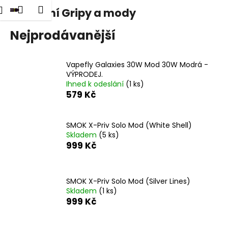
K
dat
Nákupní
Menu
Přihlášení
Základní Gripy a mody
Přejít
o
na
Zpět
Zpět
košík
š
obsah
Nejprodávanější
í
C
k
Vapefly Galaxies 30W Mod 30W Modrá -
o
VÝPRODEJ.
p
Ihned k odeslání
(1 ks)
o
579 Kč
t
ř
SMOK X-Priv Solo Mod (White Shell)
e
Skladem
(5 ks)
999 Kč
b
u
j
SMOK X-Priv Solo Mod (Silver Lines)
e
Skladem
(1 ks)
t
999 Kč
e
n