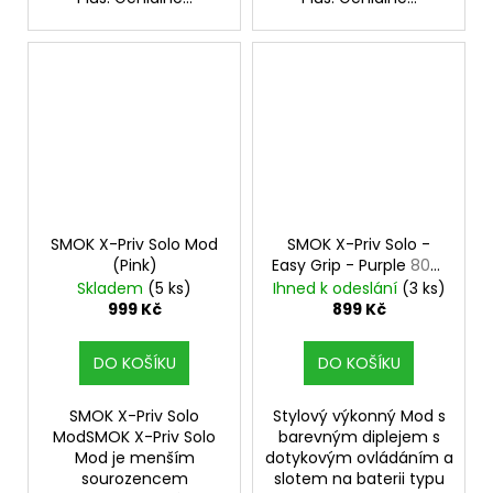
SMOK X-Priv Solo Mod
SMOK X-Priv Solo -
(Pink)
Easy Grip - Purple
80W
Mod
Skladem
(5 ks)
Ihned k odeslání
(3 ks)
999 Kč
899 Kč
DO KOŠÍKU
DO KOŠÍKU
SMOK X-Priv Solo
Stylový výkonný Mod s
ModSMOK X-Priv Solo
barevným diplejem s
Mod je menším
dotykovým ovládáním a
sourozencem
slotem na baterii typu