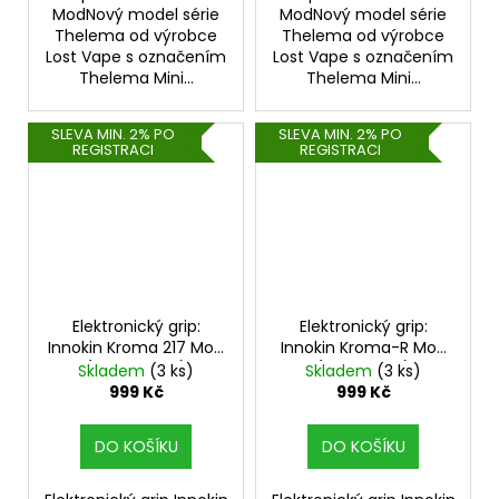
ModNový model série
ModNový model série
Thelema od výrobce
Thelema od výrobce
Lost Vape s označením
Lost Vape s označením
Thelema Mini...
Thelema Mini...
SLEVA MIN. 2% PO
SLEVA MIN. 2% PO
REGISTRACI
REGISTRACI
Elektronický grip:
Elektronický grip:
Innokin Kroma 217 Mod
Innokin Kroma-R Mod
(River Wood)
(Gun Metal)
Skladem
(3 ks)
Skladem
(3 ks)
999 Kč
999 Kč
DO KOŠÍKU
DO KOŠÍKU