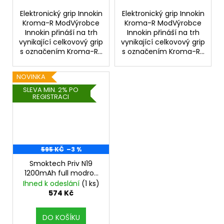
Elektronický grip Innokin
Elektronický grip Innokin
Kroma-R ModVýrobce
Kroma-R ModVýrobce
Innokin přináší na trh
Innokin přináší na trh
vynikající celkovový grip
vynikající celkovový grip
s označením Kroma-R...
s označením Kroma-R...
NOVINKA
SLEVA MIN. 2% PO
REGISTRACI
595 KČ
–3 %
Smoktech Priv N19
1200mAh full modro/
černá
Ihned k odeslání
(1 ks)
574 Kč
DO KOŠÍKU