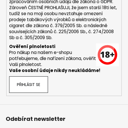
zpracováním osobních údajů dle zákona o
GDPR
.
y
Zároveň ČESTNĚ PROHLAŠUJI, že jsem starší 18ti let,
v
tudíž se na moji osobu nevztahuje omezení
ý
prodeje tabákových výrobků a elektronických
p
cigaret dle zákona č. 379/2005 Sb. a následně
i
souvisejících zákonů č. 225/2006 Sb., č. 274/2008
s
Sb a č. 305/2009 Sb.
u
Ověření plnoletosti
Pro nákup na našem e-shopu
potřebujeme, dle nařízení zákona, ověřit
Vaši plnoletost.
Vaše osobní údaje nikdy neukládáme!
PŘIHLÁSIT SE
Odebírat newsletter