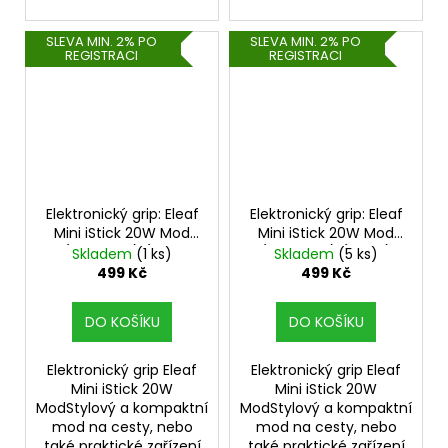
SLEVA MIN. 2% PO
SLEVA MIN. 2% PO
REGISTRACI
REGISTRACI
Elektronický grip: Eleaf
Elektronický grip: Eleaf
Mini iStick 20W Mod
Mini iStick 20W Mod
(1050mAh) (Dark
(1050mAh) (Cyan)
Skladem
(1 ks)
Skladem
(5 ks)
Green)
499 Kč
499 Kč
DO KOŠÍKU
DO KOŠÍKU
Elektronický grip Eleaf
Elektronický grip Eleaf
Mini iStick 20W
Mini iStick 20W
ModStylový a kompaktní
ModStylový a kompaktní
mod na cesty, nebo
mod na cesty, nebo
také praktické zařízení
také praktické zařízení