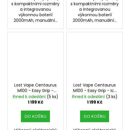
s kompaktními rozměry
s kompaktními rozměry
a integrovanou
a integrovanou
výkonnou baterií
výkonnou baterií
2000mAh, manuální...
2000mAh, manuální...
Lost Vape Centaurus
Lost Vape Centaurus
M100 - Easy Grip -
M100 - Easy Grip - Icy
Dusty Rose
100W Mod
Mint
100W Mod
Ihned k odeslání
(5 ks)
Ihned k odeslání
(3 ks)
1 199 Kč
1 199 Kč
DO KOŠÍKU
DO KOŠÍKU