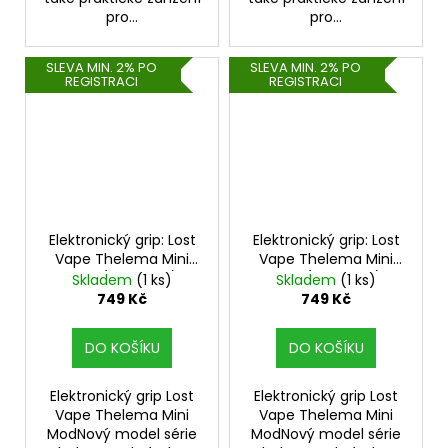
pro...
pro...
SLEVA MIN. 2% PO
SLEVA MIN. 2% PO
REGISTRACI
REGISTRACI
Elektronický grip: Lost
Elektronický grip: Lost
Vape Thelema Mini
Vape Thelema Mini
Mod (1500mAh)
Mod (1500mAh)
Skladem
(1 ks)
Skladem
(1 ks)
(Cappuccino)
(Mystic Red)
749 Kč
749 Kč
DO KOŠÍKU
DO KOŠÍKU
Elektronický grip Lost
Elektronický grip Lost
Vape Thelema Mini
Vape Thelema Mini
ModNový model série
ModNový model série