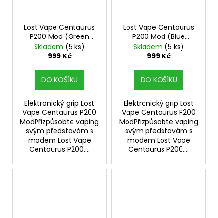
Lost Vape Centaurus
Lost Vape Centaurus
P200 Mod (Green
P200 Mod (Blue
Wonderland)
Thunder)
Skladem
(5 ks)
Skladem
(5 ks)
999 Kč
999 Kč
DO KOŠÍKU
DO KOŠÍKU
Elektronický grip Lost
Elektronický grip Lost
Vape Centaurus P200
Vape Centaurus P200
ModPřizpůsobte vaping
ModPřizpůsobte vaping
svým představám s
svým představám s
modem Lost Vape
modem Lost Vape
Centaurus P200....
Centaurus P200....