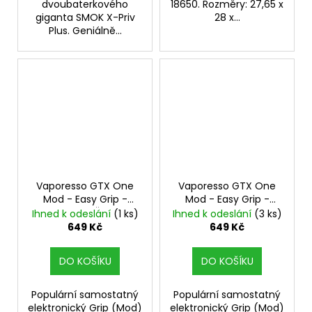
dvoubaterkového
18650. Rozměry: 27,65 x
giganta SMOK X-Priv
28 x...
Plus. Geniálně...
Vaporesso GTX One
Vaporesso GTX One
Mod - Easy Grip -
Mod - Easy Grip -
2000mAh - Červená
2000mAh - Růžová
Ihned k odeslání
(1 ks)
Ihned k odeslání
(3 ks)
40W Mod
40W Mod
649 Kč
649 Kč
DO KOŠÍKU
DO KOŠÍKU
Populární samostatný
Populární samostatný
elektronický Grip (Mod)
elektronický Grip (Mod)