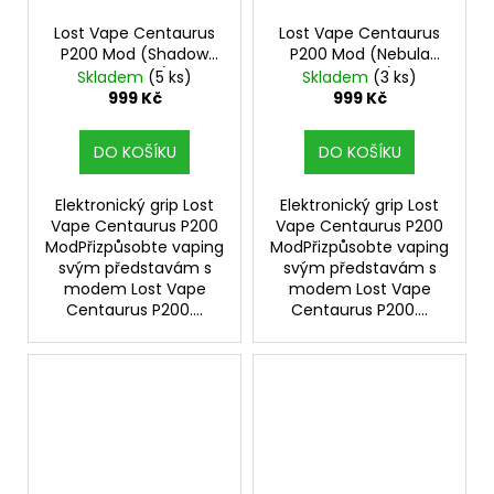
Lost Vape Centaurus
Lost Vape Centaurus
P200 Mod (Shadow
P200 Mod (Nebula
Dynasty)
Dynasty)
Skladem
(5 ks)
Skladem
(3 ks)
999 Kč
999 Kč
DO KOŠÍKU
DO KOŠÍKU
Elektronický grip Lost
Elektronický grip Lost
Vape Centaurus P200
Vape Centaurus P200
ModPřizpůsobte vaping
ModPřizpůsobte vaping
svým představám s
svým představám s
modem Lost Vape
modem Lost Vape
Centaurus P200....
Centaurus P200....