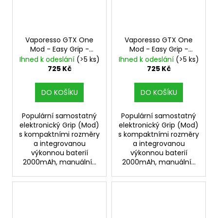
Vaporesso GTX One
Vaporesso GTX One
Mod - Easy Grip -
Mod - Easy Grip -
2000mAh - Stříbrná
2000mAh - Modrá
Ihned k odeslání
(>5 ks)
Ihned k odeslání
(>5 ks)
725 Kč
725 Kč
DO KOŠÍKU
DO KOŠÍKU
Populární samostatný
Populární samostatný
elektronický Grip (Mod)
elektronický Grip (Mod)
s kompaktními rozměry
s kompaktními rozměry
a integrovanou
a integrovanou
výkonnou baterií
výkonnou baterií
2000mAh, manuální...
2000mAh, manuální...