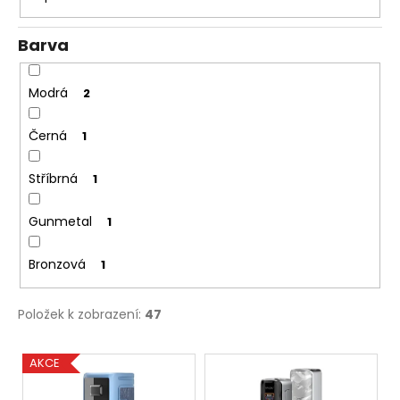
Barva
Modrá
2
Černá
1
Stříbrná
1
Gunmetal
1
Bronzová
1
Položek k zobrazení:
47
V
AKCE
ý