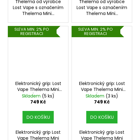
Thelema od výrobce
Thelema od výrobce
Lost Vape s označením
Lost Vape s označením
Thelema Mini...
Thelema Mini...
SLEVA MIN. 2% PO
SLEVA MIN. 2% PO
REGISTRACI
REGISTRACI
Elektronický grip: Lost
Elektronický grip: Lost
Vape Thelema Mini
Vape Thelema Mini
Mod (1500mAh)
Mod (1500mAh)
Skladem
(5 ks)
Skladem
(3 ks)
(Space Silver)
(Carbon Fiber)
749 Kč
749 Kč
DO KOŠÍKU
DO KOŠÍKU
Elektronický grip Lost
Elektronický grip Lost
Vape Thelema Mini
Vape Thelema Mini