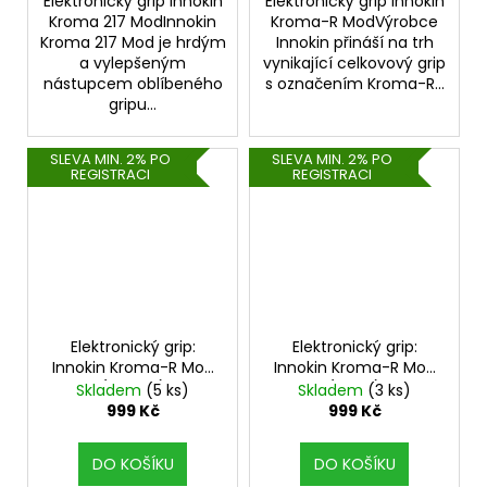
Elektronický grip Innokin
Elektronický grip Innokin
Kroma 217 ModInnokin
Kroma-R ModVýrobce
Kroma 217 Mod je hrdým
Innokin přináší na trh
a vylepšeným
vynikající celkovový grip
nástupcem oblíbeného
s označením Kroma-R...
gripu...
SLEVA MIN. 2% PO
SLEVA MIN. 2% PO
REGISTRACI
REGISTRACI
Elektronický grip:
Elektronický grip:
Innokin Kroma-R Mod
Innokin Kroma-R Mod
(Bronze)
(Black)
Skladem
(5 ks)
Skladem
(3 ks)
999 Kč
999 Kč
DO KOŠÍKU
DO KOŠÍKU