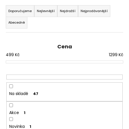
Ř
a
a
Doporučujeme
Nejlevnější
Nejdražší
Nejprodávanější
j
z
í
Abecedně
e
t
n
?
í
Cena
p
499
Kč
1299
Kč
r
o
HLEDAT
d
u
k
D
t
Na skladě
47
o
ů
p
o
Akce
1
r
u
Novinka
1