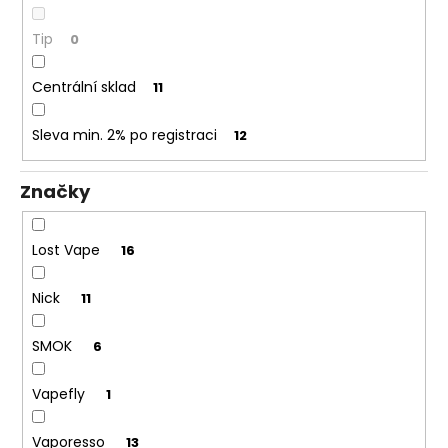
č
u
Tip
0
j
e
Centrální sklad
m
11
e
Sleva min. 2% po registraci
12
DEKANG
DESERT
Značky
SHIP
10ML
11MG
Lost Vape
16
169
Kč
Nick
11
Původně:
195
Kč
SMOK
6
Vapefly
1
Vaporesso
13