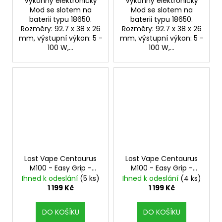
Výkonný elektronický
Výkonný elektronický
Mod se slotem na
Mod se slotem na
baterii typu 18650.
baterii typu 18650.
Rozměry: 92.7 x 38 x 26
Rozměry: 92.7 x 38 x 26
mm, výstupní výkon: 5 -
mm, výstupní výkon: 5 -
100 W,...
100 W,...
Lost Vape Centaurus
Lost Vape Centaurus
M100 - Easy Grip -
M100 - Easy Grip -
Interstellar
100W Mod
Gunmetal Gray
100W
Ihned k odeslání
(5 ks)
Ihned k odeslání
(4 ks)
Mod
1 199 Kč
1 199 Kč
DO KOŠÍKU
DO KOŠÍKU