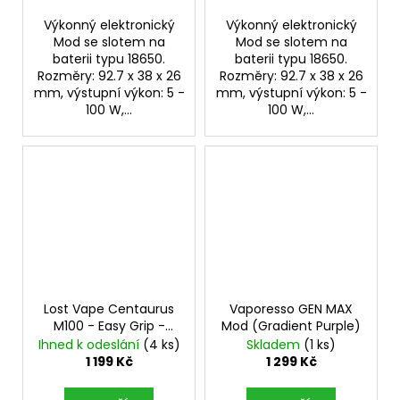
Výkonný elektronický
Výkonný elektronický
Mod se slotem na
Mod se slotem na
baterii typu 18650.
baterii typu 18650.
Rozměry: 92.7 x 38 x 26
Rozměry: 92.7 x 38 x 26
mm, výstupní výkon: 5 -
mm, výstupní výkon: 5 -
100 W,...
100 W,...
Lost Vape Centaurus
Vaporesso GEN MAX
M100 - Easy Grip -
Mod (Gradient Purple)
Midnight Blue
100W
Ihned k odeslání
(4 ks)
Skladem
(1 ks)
Mod
1 199 Kč
1 299 Kč