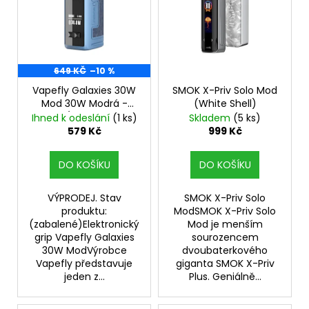
p
i
s
p
r
649 KČ
–10 %
o
Vapefly Galaxies 30W
SMOK X-Priv Solo Mod
Mod 30W Modrá -
(White Shell)
d
VÝPRODEJ.
Ihned k odeslání
(1 ks)
Skladem
(5 ks)
u
579 Kč
999 Kč
k
t
DO KOŠÍKU
DO KOŠÍKU
ů
VÝPRODEJ. Stav
SMOK X-Priv Solo
produktu:
ModSMOK X-Priv Solo
(zabalené)Elektronický
Mod je menším
grip Vapefly Galaxies
sourozencem
30W ModVýrobce
dvoubaterkového
Vapefly představuje
giganta SMOK X-Priv
jeden z...
Plus. Geniálně...