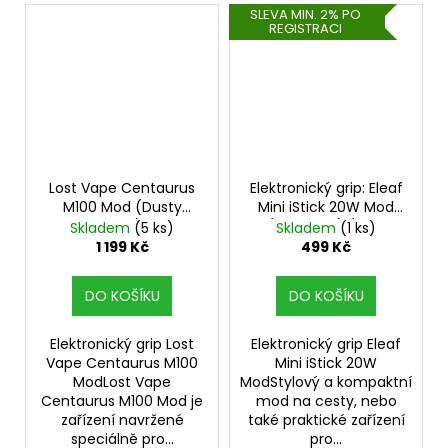
SLEVA MIN. 2% PO
REGISTRACI
Lost Vape Centaurus
Elektronický grip: Eleaf
M100 Mod (Dusty
Mini iStick 20W Mod
Rose)
(1050mAh) (Dark
Skladem
(5 ks)
Skladem
(1 ks)
Grey)
1 199 Kč
499 Kč
DO KOŠÍKU
DO KOŠÍKU
Elektronický grip Lost
Elektronický grip Eleaf
Vape Centaurus M100
Mini iStick 20W
ModLost Vape
ModStylový a kompaktní
Centaurus M100 Mod je
mod na cesty, nebo
zařízení navržené
také praktické zařízení
speciálně pro...
pro...