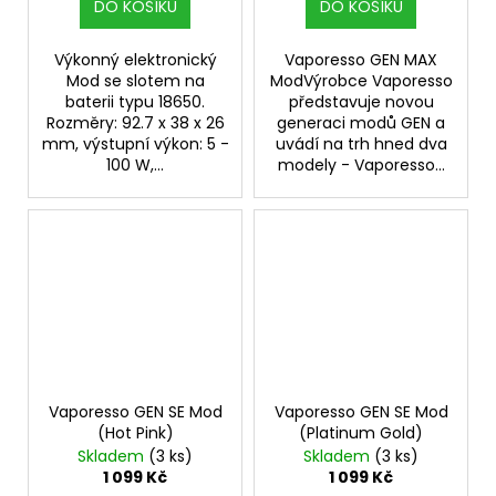
DO KOŠÍKU
DO KOŠÍKU
Výkonný elektronický
Vaporesso GEN MAX
Mod se slotem na
ModVýrobce Vaporesso
baterii typu 18650.
představuje novou
Rozměry: 92.7 x 38 x 26
generaci modů GEN a
mm, výstupní výkon: 5 -
uvádí na trh hned dva
100 W,...
modely - Vaporesso...
Vaporesso GEN SE Mod
Vaporesso GEN SE Mod
(Hot Pink)
(Platinum Gold)
Skladem
(3 ks)
Skladem
(3 ks)
1 099 Kč
1 099 Kč