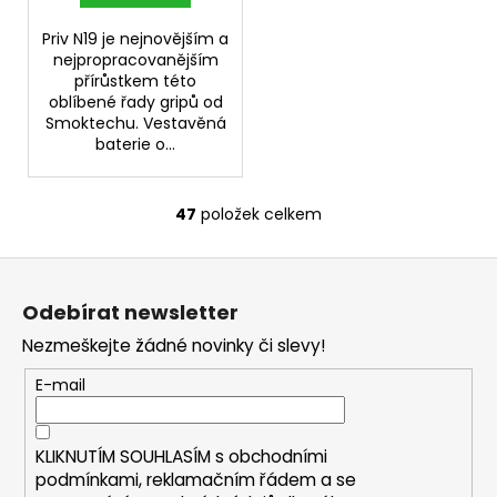
Priv N19 je nejnovějším a
nejpropracovanějším
přírůstkem této
oblíbené řady gripů od
Smoktechu. Vestavěná
baterie o...
47
položek celkem
O
v
Z
l
á
á
Odebírat newsletter
d
p
a
Nezmeškejte žádné novinky či slevy!
a
c
t
E-mail
í
í
p
r
KLIKNUTÍM SOUHLASÍM s
obchodními
v
podmínkami,
reklamačním řádem a se
k