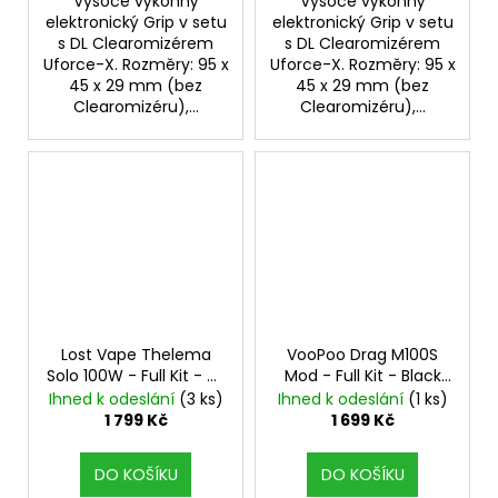
Vysoce výkonný
Vysoce výkonný
elektronický Grip v setu
elektronický Grip v setu
s DL Clearomizérem
s DL Clearomizérem
Uforce-X. Rozměry: 95 x
Uforce-X. Rozměry: 95 x
45 x 29 mm (bez
45 x 29 mm (bez
Clearomizéru),...
Clearomizéru),...
Lost Vape Thelema
VooPoo Drag M100S
Solo 100W - Full Kit - SS
Mod - Full Kit - Black
Carbon Fiber
s
Darkwood
s
Ihned k odeslání
(3 ks)
Ihned k odeslání
(1 ks)
Centaurus Subohm
Clearomizerem
1 799 Kč
1 699 Kč
Tank
UFORCE-L
DO KOŠÍKU
DO KOŠÍKU