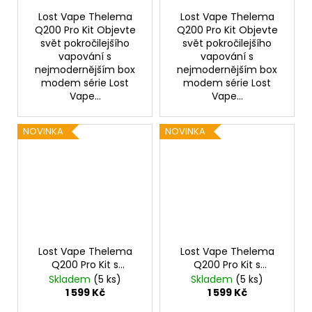
Lost Vape Thelema
Lost Vape Thelema
Q200 Pro Kit Objevte
Q200 Pro Kit Objevte
svět pokročilejšího
svět pokročilejšího
vapování s
vapování s
nejmodernějším box
nejmodernějším box
modem série Lost
modem série Lost
Vape...
Vape...
NOVINKA
NOVINKA
Lost Vape Thelema
Lost Vape Thelema
Q200 Pro Kit s
Q200 Pro Kit s
Centaurus Sub Ohm
Centaurus Sub Ohm
Skladem
(5 ks)
Skladem
(5 ks)
Tank V2 (Jungle
Tank V2 (Desert
1 599 Kč
1 599 Kč
Nomad)
Defender)