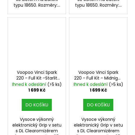
typu 18650. Rozměry:...
typu 18650. Rozměry:...
Voopoo Vinci Spark
Voopoo Vinci Spark
220 - Full Kit -Starlit
220 - Full Kit - Midnight
Blue
Black
s UFORCE-X Tank
Ihned k odeslání
(>5 ks)
Ihned k odeslání
(>5 ks)
1 699 Kč
1 699 Kč
DO KOŠÍKU
DO KOŠÍKU
Vysoce výkonný
Vysoce výkonný
elektronický Grip v setu
elektronický Grip v setu
s DL Clearomizérem
s DL Clearomizérem