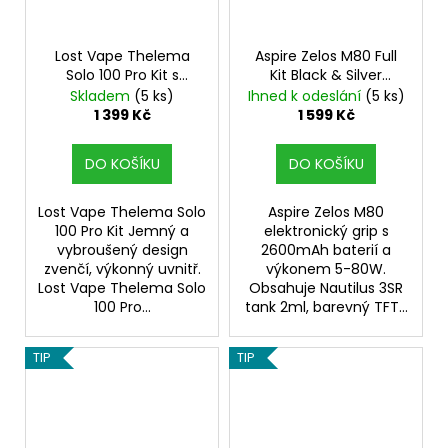
Lost Vape Thelema
Aspire Zelos M80 Full
Solo 100 Pro Kit s
Kit Black & Silver
Centaurus Sub Ohm
Elektronický Grip
Skladem
(5 ks)
Ihned k odeslání
(5 ks)
Tank V2 (Carbon
1 399 Kč
1 599 Kč
Black)
DO KOŠÍKU
DO KOŠÍKU
Lost Vape Thelema Solo
Aspire Zelos M80
100 Pro Kit Jemný a
elektronický grip s
vybroušený design
2600mAh baterií a
zvenčí, výkonný uvnitř.
výkonem 5-80W.
Lost Vape Thelema Solo
Obsahuje Nautilus 3SR
100 Pro...
tank 2ml, barevný TFT...
TIP
TIP