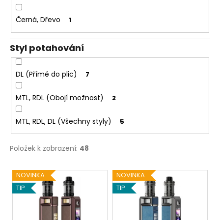
Černá, Dřevo
1
Styl potahování
DL (Přímé do plic)
7
MTL, RDL (Obojí možnost)
2
MTL, RDL, DL (Všechny styly)
5
Položek k zobrazení:
48
V
NOVINKA
NOVINKA
ý
TIP
TIP
p
i