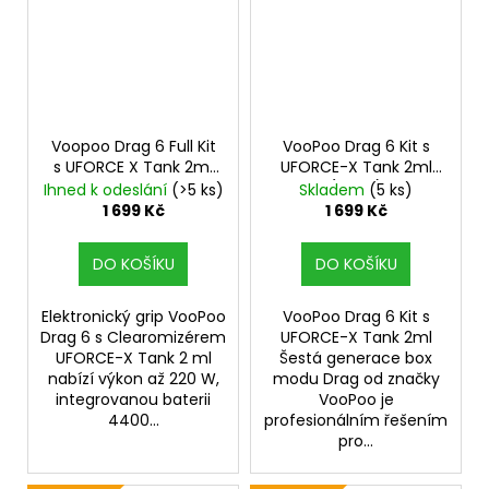
Voopoo Drag 6 Full Kit
VooPoo Drag 6 Kit s
s UFORCE X Tank 2ml
UFORCE-X Tank 2ml
Black
4400mAh
(Silver)
Ihned k odeslání
(>5 ks)
Skladem
(5 ks)
1 699 Kč
1 699 Kč
DO KOŠÍKU
DO KOŠÍKU
Elektronický grip VooPoo
VooPoo Drag 6 Kit s
Drag 6 s Clearomizérem
UFORCE-X Tank 2ml
UFORCE-X Tank 2 ml
Šestá generace box
nabízí výkon až 220 W,
modu Drag od značky
integrovanou baterii
VooPoo je
4400...
profesionálním řešením
pro...