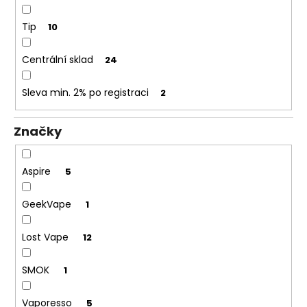
č
u
Tip
10
j
e
Centrální sklad
m
24
e
Sleva min. 2% po registraci
2
ASPIRE
BVC
Značky
ŽHAVÍCÍ
HLAVA
1,8OHM
Aspire
5
43
Kč
GeekVape
1
Lost Vape
12
SMOK
1
Vaporesso
5