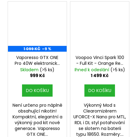
1 099 KČ
–9 %
Vaporesso GTX ONE
Voopoo Vinci Spark 100
Pro 40W elektronická
- Full Kit - Orange Red
cigareta 3000mAh
s UFORCE-X Tank
Skladem
(>5 ks)
Ihned k odeslání
(>5 ks)
Brown
999 Kč
1 499 Kč
DO KOŠÍKU
DO KOŠÍKU
Není určeno pro náplně
Výkonný Mod s
obsahující nikotin!
Clearomizérem
Kompaktní, elegantní a
UFORCE-X Nano pro MTL,
výkonný pod kit nové
RDL i DL styl potahování
generace. Vaporesso
se slotem na baterii
GTX ONE...
typu 18650. Rozměry:...