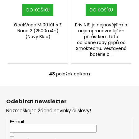
DO KOŠÍKU
DO KOŠÍKU
GeekVape M100 Kit s Z
Priv N19 je nejnovějším a
Nano 2 (2500mAh)
nejpropracovanějším
(Navy Blue)
přírůstkem této
oblíbené řady gripů od
Smoktechu. Vestavěná
baterie o...
48
položek celkem
O
v
Z
l
á
á
Odebírat newsletter
d
p
a
Nezmeškejte žádné novinky či slevy!
a
c
t
E-mail
í
í
p
r