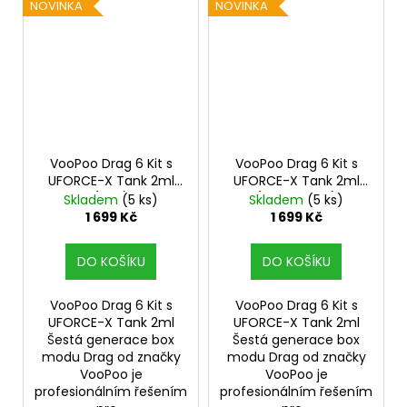
NOVINKA
NOVINKA
VooPoo Drag 6 Kit s
VooPoo Drag 6 Kit s
UFORCE-X Tank 2ml
UFORCE-X Tank 2ml
(Red)
(Metal Gray)
Skladem
(5 ks)
Skladem
(5 ks)
1 699 Kč
1 699 Kč
DO KOŠÍKU
DO KOŠÍKU
VooPoo Drag 6 Kit s
VooPoo Drag 6 Kit s
UFORCE-X Tank 2ml
UFORCE-X Tank 2ml
Šestá generace box
Šestá generace box
modu Drag od značky
modu Drag od značky
VooPoo je
VooPoo je
profesionálním řešením
profesionálním řešením