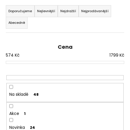
Ř
a
a
Doporučujeme
Nejlevnější
Nejdražší
Nejprodávanější
j
z
í
Abecedně
e
t
n
?
í
Cena
p
574
Kč
1799
Kč
r
o
HLEDAT
d
u
k
D
t
Na skladě
48
o
ů
p
o
Akce
1
r
u
Novinka
24