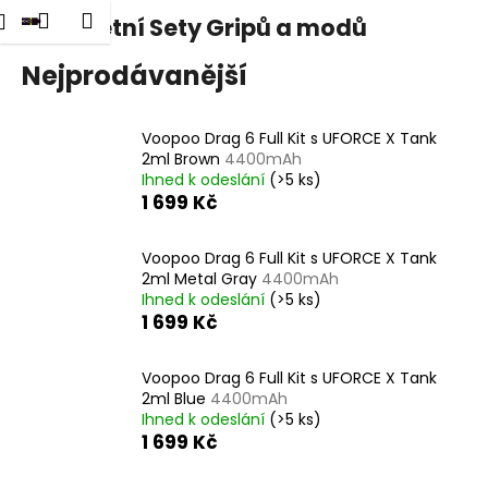
K
dat
Nákupní
Menu
Přihlášení
Kompletní Sety Gripů a modů
Přejít
o
na
Zpět
Zpět
košík
š
obsah
Nejprodávanější
í
C
k
Voopoo Drag 6 Full Kit s UFORCE X Tank
o
2ml Brown
4400mAh
p
Ihned k odeslání
(>5 ks)
o
1 699 Kč
t
ř
Voopoo Drag 6 Full Kit s UFORCE X Tank
2ml Metal Gray
4400mAh
e
Ihned k odeslání
(>5 ks)
b
1 699 Kč
u
j
Voopoo Drag 6 Full Kit s UFORCE X Tank
e
2ml Blue
4400mAh
Ihned k odeslání
(>5 ks)
t
1 699 Kč
e
n