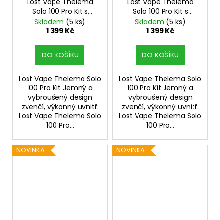
Lost Vape Thelema
Lost Vape Thelema
Solo 100 Pro Kit s
Solo 100 Pro Kit s
Centaurus Sub Ohm
Centaurus Sub Ohm
Skladem
(5 ks)
Skladem
(5 ks)
Tank V2 (Wavy Silver)
Tank V2 (Wavy Gold)
1 399 Kč
1 399 Kč
DO KOŠÍKU
DO KOŠÍKU
Lost Vape Thelema Solo
Lost Vape Thelema Solo
100 Pro Kit Jemný a
100 Pro Kit Jemný a
vybroušený design
vybroušený design
zvenčí, výkonný uvnitř.
zvenčí, výkonný uvnitř.
Lost Vape Thelema Solo
Lost Vape Thelema Solo
100 Pro...
100 Pro...
NOVINKA
NOVINKA