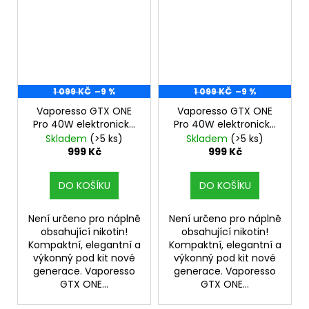
1 099 KČ
–9 %
1 099 KČ
–9 %
Vaporesso GTX ONE
Vaporesso GTX ONE
Pro 40W elektronická
Pro 40W elektronická
cigareta 3000mAh
cigareta 3000mAh
Skladem
(>5 ks)
Skladem
(>5 ks)
Red
Pink
999 Kč
999 Kč
DO KOŠÍKU
DO KOŠÍKU
Není určeno pro náplně
Není určeno pro náplně
obsahující nikotin!
obsahující nikotin!
Kompaktní, elegantní a
Kompaktní, elegantní a
výkonný pod kit nové
výkonný pod kit nové
generace. Vaporesso
generace. Vaporesso
GTX ONE...
GTX ONE...