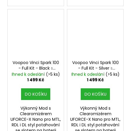
Voopoo Vinci Spark 100
Voopoo Vinci Spark 100
- Full Kit - Black
s
- Full Kit - Silver
s
UFORCE-X Tank
UFORCE-X Tank
Ihned k odeslání
(>5 ks)
Ihned k odeslání
(>5 ks)
1 499 Kč
1 499 Kč
DO KOŠÍKU
DO KOŠÍKU
Výkonný Mod s
Výkonný Mod s
Clearomizérem
Clearomizérem
UFORCE-X Nano pro MTL,
UFORCE-X Nano pro MTL,
RDL i DL styl potahování
RDL i DL styl potahování
se slotem na baterii
se slotem na baterii