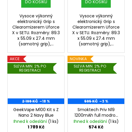
DO KOŠÍKU
DO KOŠÍKU
Vysoce výkonný
Vysoce výkonný
elektronický Grip s
elektronický Grip s
Clearomizerem Uforce
Clearomizerem Uforce
X v SETU. Rozměry: 89.3
X v SETU. Rozměry: 89.3
x 55.09 x 27.4 mm
x 55.09 x 27.4 mm
(samotný grip),...
(samotný grip),...
AKCE
NOVINKA
SLEVA MIN. 2% PO
SLEVA MIN. 2% PO
REGISTRACI
REGISTRACI
2 199 KČ
–18 %
595 KČ
–3 %
GeekVape M100 Kit s Z
Smoktech Priv N19
Nano 2 Navy Blue
1200mAh full modro/
černá
Ihned k odeslání
(1 ks)
Ihned k odeslání
(1 ks)
1 789 Kč
574 Kč