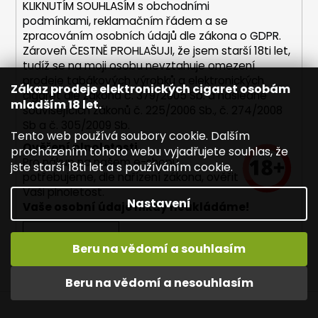
KLIKNUTÍM SOUHLASÍM s
obchodními
v
podmínkami,
reklamačním řádem a se
k
zpracováním osobních údajů dle zákona o
GDPR
.
y
Zároveň ČESTNĚ PROHLAŠUJI, že jsem starší 18ti let,
v
tudíž se na moji osobu nevztahuje omezení
ý
prodeje tabákových výrobků a elektronických
Zákaz prodeje elektronických cigaret osobám
p
cigaret dle zákona č. 379/2005 Sb. a následně
mladším 18 let.
i
souvisejících zákonů č. 225/2006 Sb., č. 274/2008
s
Sb a č. 305/2009 Sb.
Tento web používá soubory cookie. Dalším
u
Ověření plnoletosti
procházením tohoto webu vyjadřujete souhlas, že
Pro nákup na našem e-shopu
jste starší 18ti let a s používáním cookie.
potřebujeme, dle nařízení zákona, ověřit
Vaši plnoletost.
Nastavení
Vaše osobní údaje nikdy neukládáme!
PŘIHLÁSIT SE
Beru na vědomí a souhlasím
Beru na vědomí a nesouhlasím