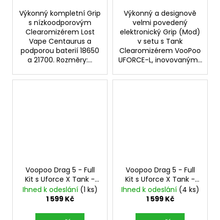
Výkonný kompletní Grip
Výkonný a designově
s nízkoodporovým
velmi povedený
Clearomizérem Lost
elektronický Grip (Mod)
Vape Centaurus a
v setu s Tank
podporou baterií 18650
Clearomizérem VooPoo
a 21700. Rozměry:...
UFORCE-L, inovovaným...
Voopoo Drag 5 - Full
Voopoo Drag 5 - Full
Kit s Uforce X Tank -
Kit s Uforce X Tank -
177W - Silver
177W - Green
Ihned k odeslání
(1 ks)
Ihned k odeslání
(4 ks)
1 599 Kč
1 599 Kč