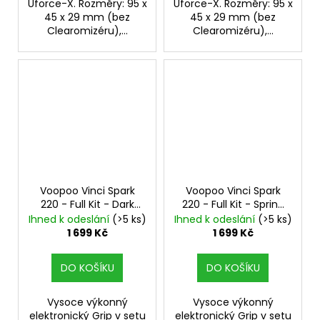
Uforce-X. Rozměry: 95 x
Uforce-X. Rozměry: 95 x
45 x 29 mm (bez
45 x 29 mm (bez
Clearomizéru),...
Clearomizéru),...
Voopoo Vinci Spark
Voopoo Vinci Spark
220 - Full Kit - Dark
220 - Full Kit - Spring
Red
s UFORCE-X Tank
Green
s UFORCE-X
Ihned k odeslání
(>5 ks)
Ihned k odeslání
(>5 ks)
Tank
1 699 Kč
1 699 Kč
DO KOŠÍKU
DO KOŠÍKU
Vysoce výkonný
Vysoce výkonný
elektronický Grip v setu
elektronický Grip v setu