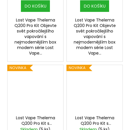
DO KOŠÍKU
DO KOŠÍKU
Lost Vape Thelema
Lost Vape Thelema
Q200 Pro Kit Objevte
Q200 Pro Kit Objevte
svět pokročilejšího
svět pokročilejšího
vapování s
vapování s
nejmodernějším box
nejmodernějším box
modem série Lost
modem série Lost
Vape...
Vape...
NOVINKA
NOVINKA
Lost Vape Thelema
Lost Vape Thelema
Q200 Pro Kit s
Q200 Pro Kit s
Centaurus Sub Ohm
Centaurus Sub Ohm
Skladem
(5 ks)
Skladem
(5 ks)