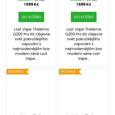
Tank V2 (Dark
Tank V2 (Armor
1 599 Kč
1 599 Kč
Guardian)
Knight)
DO KOŠÍKU
DO KOŠÍKU
Lost Vape Thelema
Lost Vape Thelema
Q200 Pro Kit Objevte
Q200 Pro Kit Objevte
svět pokročilejšího
svět pokročilejšího
vapování s
vapování s
nejmodernějším box
nejmodernějším box
modem série Lost
modem série Lost
Vape...
Vape...
NOVINKA
NOVINKA