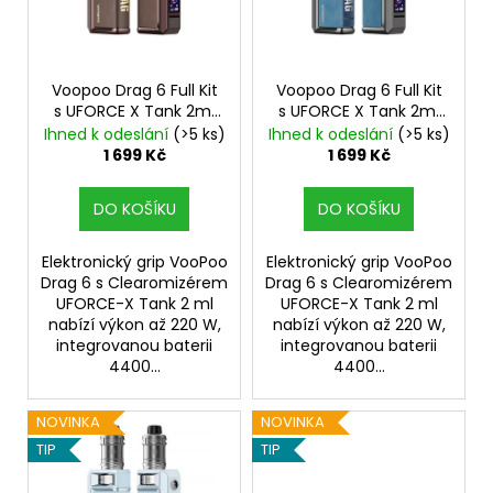
s
p
r
o
Voopoo Drag 6 Full Kit
Voopoo Drag 6 Full Kit
s UFORCE X Tank 2ml
s UFORCE X Tank 2ml
d
Brown
4400mAh
Metal Gray
4400mAh
Ihned k odeslání
(>5 ks)
Ihned k odeslání
(>5 ks)
u
1 699 Kč
1 699 Kč
k
t
DO KOŠÍKU
DO KOŠÍKU
ů
Elektronický grip VooPoo
Elektronický grip VooPoo
Drag 6 s Clearomizérem
Drag 6 s Clearomizérem
UFORCE-X Tank 2 ml
UFORCE-X Tank 2 ml
nabízí výkon až 220 W,
nabízí výkon až 220 W,
integrovanou baterii
integrovanou baterii
4400...
4400...
NOVINKA
NOVINKA
TIP
TIP