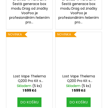
Šestá generace box
Šestá generace box
modu Drag od značky
modu Drag od značky
VooPoo je
VooPoo je
profesionálním řešením
profesionálním řešením
pro...
pro...
NOVINKA
NOVINKA
Lost Vape Thelema
Lost Vape Thelema
Q200 Pro Kit s
Q200 Pro Kit s
Centaurus Sub Ohm
Centaurus Sub Ohm
Skladem
(5 ks)
Skladem
(5 ks)
Tank V2 (Shadow
Tank V2 (Midnight
1 599 Kč
1 599 Kč
Guardian)
Warrior)
DO KOŠÍKU
DO KOŠÍKU