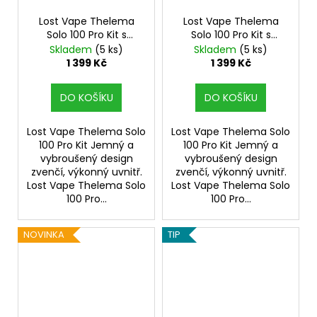
Lost Vape Thelema
Lost Vape Thelema
Solo 100 Pro Kit s
Solo 100 Pro Kit s
Centaurus Sub Ohm
Centaurus Sub Ohm
Skladem
(5 ks)
Skladem
(5 ks)
Tank V2 (Pink Python)
Tank V2 (Lotus Lilac)
1 399 Kč
1 399 Kč
DO KOŠÍKU
DO KOŠÍKU
Lost Vape Thelema Solo
Lost Vape Thelema Solo
100 Pro Kit Jemný a
100 Pro Kit Jemný a
vybroušený design
vybroušený design
zvenčí, výkonný uvnitř.
zvenčí, výkonný uvnitř.
Lost Vape Thelema Solo
Lost Vape Thelema Solo
100 Pro...
100 Pro...
NOVINKA
TIP