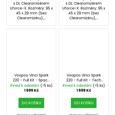
s DL Clearomizérem
s DL Clearomizérem
Uforce-X. Rozměry: 95 x
Uforce-X. Rozměry: 95 x
45 x 29 mm (bez
45 x 29 mm (bez
Clearomizéru),...
Clearomizéru),...
Voopoo Vinci Spark
Voopoo Vinci Spark
220 - Full Kit - Space
220 - Full Kit - Tech
Blue
s UFORCE-X Tank
Silver
s UFORCE-X Tank
Ihned k odeslání
(>5 ks)
Ihned k odeslání
(>5 ks)
1 699 Kč
1 699 Kč
DO KOŠÍKU
DO KOŠÍKU