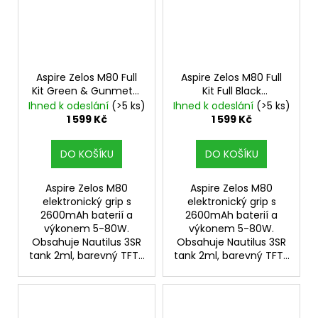
Aspire Zelos M80 Full
Aspire Zelos M80 Full
Kit Green & Gunmetal
Kit Full Black
Elektronický Grip
Elektronický Grip
Ihned k odeslání
(>5 ks)
Ihned k odeslání
(>5 ks)
1 599 Kč
1 599 Kč
DO KOŠÍKU
DO KOŠÍKU
Aspire Zelos M80
Aspire Zelos M80
elektronický grip s
elektronický grip s
2600mAh baterií a
2600mAh baterií a
výkonem 5-80W.
výkonem 5-80W.
Obsahuje Nautilus 3SR
Obsahuje Nautilus 3SR
tank 2ml, barevný TFT...
tank 2ml, barevný TFT...