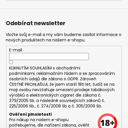
č
u
j
e
Odebírat newsletter
m
e
Vložte svůj e-mail a my vám budeme zasílat informace o
nových produktech na našem e-shopu.
DEKANG
E-mail
DESERT
SHIP
10ML
11MG
KLIKNUTÍM SOUHLASÍM s
obchodními
podmínkami,
reklamačním řádem a se zpracováním
169
osobních údajů dle zákona o
GDPR
. Zároveň
Kč
ČESTNĚ PROHLAŠUJI, že jsem starší 18ti let, tudíž se na
Původně:
moji osobu nevztahuje omezení prodeje tabákových
195
Kč
výrobků a elektronických cigaret dle zákona č.
379/2005 Sb. a následně souvisejících zákonů č.
225/2006 Sb., č. 274/2008 Sb a č. 305/2009 Sb.
Ověření plnoletosti
Pro nákup na našem e-shopu
potřebujeme, dle nařízení zákona, ověřit