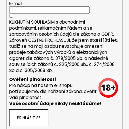
t
E-mail
a
í
j
í
KLIKNUTÍM SOUHLASÍM s
obchodními
podmínkami,
reklamačním řádem a se
t
zpracováním osobních údajů dle zákona o
GDPR
.
?
Zároveň ČESTNĚ PROHLAŠUJI, že jsem starší 18ti let,
tudíž se na moji osobu nevztahuje omezení
prodeje tabákových výrobků a elektronických
cigaret dle zákona č. 379/2005 Sb. a následně
souvisejících zákonů č. 225/2006 Sb., č. 274/2008
HLEDAT
Sb a č. 305/2009 Sb.
Ověření plnoletosti
Pro nákup na našem e-shopu
D
potřebujeme, dle nařízení zákona, ověřit
o
Vaši plnoletost.
Vaše osobní údaje nikdy neukládáme!
p
o
r
PŘIHLÁSIT SE
u