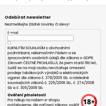
a
Z
j
á
Odebírat newsletter
í
p
t
Nezmeškejte žádné novinky či slevy!
a
?
t
E-mail
í
KLIKNUTÍM SOUHLASÍM s
obchodními
podmínkami,
reklamačním řádem a se
HLEDAT
zpracováním osobních údajů dle zákona o
GDPR
.
Zároveň ČESTNĚ PROHLAŠUJI, že jsem starší 18ti let,
tudíž se na moji osobu nevztahuje omezení
prodeje tabákových výrobků a elektronických
D
cigaret dle zákona č. 379/2005 Sb. a následně
o
souvisejících zákonů č. 225/2006 Sb., č. 274/2008
p
Sb a č. 305/2009 Sb.
o
Ověření plnoletosti
r
Pro nákup na našem e-shopu
u
potřebujeme, dle nařízení zákona, ověřit