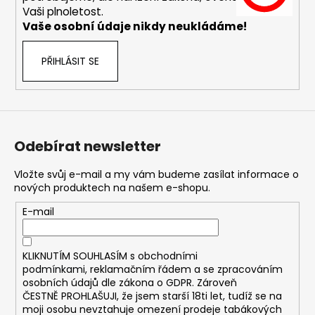
č
Vaši plnoletost.
u
Vaše osobní údaje nikdy neukládáme!
j
e
PŘIHLÁSIT SE
m
e
ASPIRE
BVC
Odebírat newsletter
ŽHAVÍCÍ
HLAVA
1,8OHM
Vložte svůj e-mail a my vám budeme zasílat informace o
43
nových produktech na našem e-shopu.
Kč
E-mail
KLIKNUTÍM SOUHLASÍM s
obchodními
podmínkami,
reklamačním řádem a se zpracováním
osobních údajů dle zákona o
GDPR
. Zároveň
ČESTNĚ PROHLAŠUJI, že jsem starší 18ti let, tudíž se na
moji osobu nevztahuje omezení prodeje tabákových