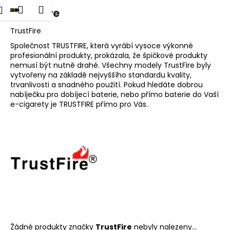
K
dat
Nákupní
Menu
Přihlášení
TrustFire
Přejít
o
na
Zpět
Zpět
košík
š
obsah
TrustFire
í
Společnost TRUSTFIRE, která vyrábí vysoce výkonné
C
profesionální produkty, prokázala, že špičkové produkty
k
nemusí být nutně drahé. Všechny modely TrustFire byly
o
vytvořeny na základě nejvyššího standardu kvality,
p
trvanlivosti a snadného použití. Pokud hledáte dobrou
o
nabíječku pro dobíjecí baterie, nebo přímo baterie do Vaší
e-cigarety je TRUSTFIRE přímo pro Vás.
t
ř
e
b
u
j
e
t
e
n
Žádné produkty značky
TrustFire
nebyly nalezeny...