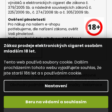
výrobků a elektronických cigaret dle zákona č.
379/2005 Sb. a následně souvisejících zákonů č.
225/2006 Sb., č. 274/2008 Sb a č. 305/2009 Sb.
Ověření plnoletosti
Pro nákup na našem e-shopu
potřebujeme, dle nařízení zákona, ověřit
Vaši plnoletost.
Vaše osobní údaje nikdy neukládáme!
Zákaz prodeje elektronických cigaret osobám
mladším 18 let.
PŘIHLÁSIT SE
Tento web používá soubory cookie. Dalším
procházením tohoto webu vyjadřujete souhlas, že
jste starší 18ti let a s používáním cookie.
Kontakty
Napište nám
Dopravné / poštovné
PROČ EKOSMOKE.cz
Mapa serveru
Slovník pojmů
Obchodní podmínky
Prodávané značky
Reklamace
Nastavení
Beru na vědomí a souhlasím
Vytvořil Shoptet
Copyright 2026
EKOSMOKE - Specialista na e-cigarety
.