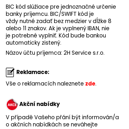
BIC kód slúžiace pre jednoznačné určenie
banky príjemcu. BIC/SWIFT kód je
vždy nutné zadať bez medzier v dĺžke 8
alebo 11 znakov. Ak je vyplnený IBAN, nie
je potrebné vyplniť. Kód bude bankou
automaticky zistený.
Názov účtu príjemca:
2H Service s.r.o.
Reklamace:
Vše o reklamacích naleznete
zde
.
Akční nabídky
V případě Vašeho přání být informován/a
o akčních nabídkách se neváhejte