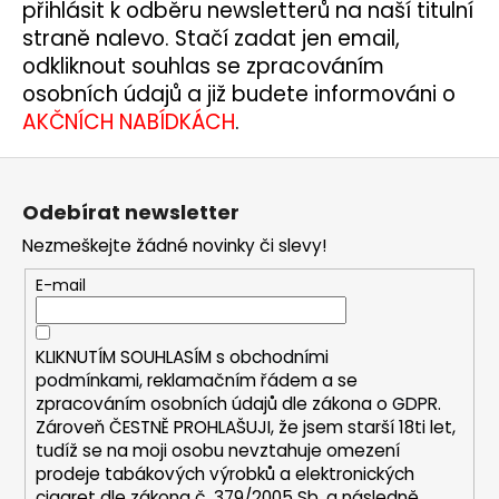
přihlásit k odběru newsletterů na naší titulní
straně nalevo. Stačí zadat jen
email,
odkliknout souhlas se zpracováním
osobních údajů a již budete
informováni o
AKČNÍCH NABÍDKÁCH
.
Z
á
Odebírat newsletter
p
Nezmeškejte žádné novinky či slevy!
a
t
E-mail
í
KLIKNUTÍM SOUHLASÍM s
obchodními
podmínkami,
reklamačním řádem a se
zpracováním osobních údajů dle zákona o
GDPR
.
Zároveň ČESTNĚ PROHLAŠUJI, že jsem starší 18ti let,
tudíž se na moji osobu nevztahuje omezení
prodeje tabákových výrobků a elektronických
cigaret dle zákona č. 379/2005 Sb. a následně