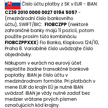
č
Číslo účtu platby z SK v EUR - IBAN:
u
j
CZ39 2010 0000 0027 0194 5057
-
e
(mezinárodní číslo bankovního
m
účtu), SWIFT/BIC:
FIOBCZPP
(
niektoré
e
zahraničné banky majú 11 pozícií, potom
použite prosím túto kombináciu
DEKANG
FIOBCZPPXXX
) Fio Banka, Klapkova 124/10,
MENTOL
Praha 8.
Variabilné číslo uvádzajte číslo
10ML
11MG
objednávky.
169
Nákupom v eurách na eurový účet
Kč
Původně:
neplatíte žiadne transakčné bankové
195
poplatky. IBAN je číslo účtu v
Kč
medzinárodnom formáte. Pri platbách v
mene EUR do krajín EÚ je nutné IBAN
uvádzať. IBAN je vždy nutné zadať bez
medzier vrátane prvých písmen
označujúcich kód krajiny.