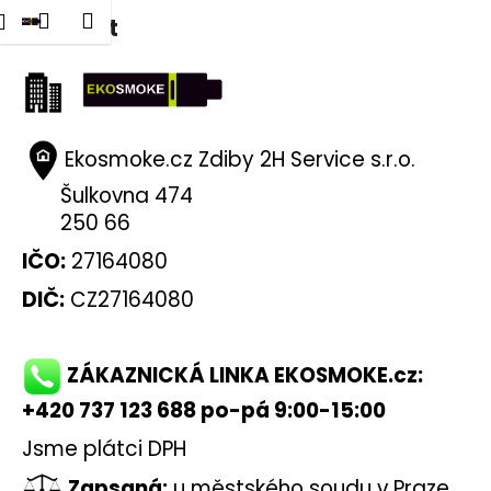
K
dat
Nákupní
Menu
Přihlášení
Kontakt
Přejít
o
na
Zpět
Zpět
košík
š
obsah
í
C
k
o
Ekosmoke.cz Zdiby 2H Service s.r.o.
p
Šulkovna 474
o
250 66
t
ř
IČO:
27164080
e
DIČ:
CZ27164080
b
u
j
ZÁKAZNICKÁ LINKA EKOSMOKE.cz:
e
+420 737 123 688 po-pá 9:00-15:00
t
Jsme plátci DPH
e
n
Zapsaná:
u městského soudu v Praze,