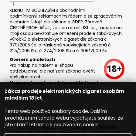
KLIKNUTÍM SOUHLASÍM s
obchodními
podmínkami,
reklamačním řádem a se zpracováním
osobních údajů dle zákona o
GDPR
. Zároveň
ČESTNĚ PROHLAŠUJI, že jsem starší 18ti let, tudíž se na
moji osobu nevztahuje omezení prodeje tabákových
výrobků a elektronických cigaret dle zákona č.
379/2005 Sb. a následně souvisejících zákonů č.
225/2006 Sb., č. 274/2008 Sb a č. 305/2009 Sb.
Ověření plnoletosti
Pro nákup na našem e-shopu
potřebujeme, dle nařízení zákona, ověřit
Vaši plnoletost.
Vaše osobní údaje nikdy neukládáme!
Zákaz prodeje elektronických cigaret osobám
mladším 18 let.
PŘIHLÁSIT SE
Tento web používá soubory cookie. Dalším
procházením tohoto webu vyjadřujete souhlas, že
jste starší 18ti let a s používáním cookie.
Kontakty
Napište nám
Dopravné / poštovné
PROČ EKOSMOKE.cz
Mapa serveru
Slovník pojmů