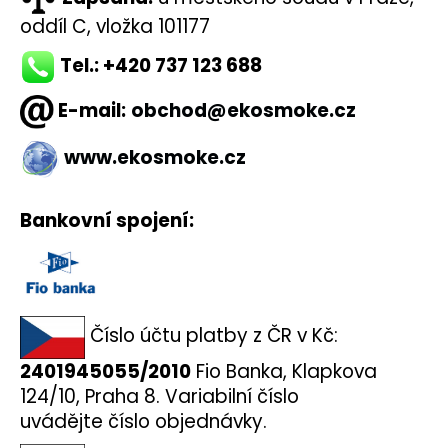
a
oddíl C, vložka 101177
j
Tel.: +420 737 123 688
í
t
E-mail:
obchod@ekosmoke.cz
?
www.ekosmoke.cz
Bankovní spojení:
HLEDAT
D
Číslo účtu platby z ČR v Kč:
o
p
2401945055/2010
Fio Banka, Klapkova
o
124/10, Praha 8. Variabilní číslo
r
uvádějte číslo objednávky.
u