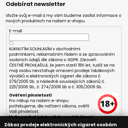
č
Odebírat newsletter
u
j
Vložte svůj e-mail a my vám budeme zasílat informace o
e
nových produktech na našem e-shopu.
m
E-mail
e
DEKANG
KLIKNUTÍM SOUHLASÍM s
obchodními
DESERT
podmínkami,
reklamačním řádem a se zpracováním
SHIP
osobních údajů dle zákona o
GDPR
. Zároveň
10ML
ČESTNĚ PROHLAŠUJI, že jsem starší 18ti let, tudíž se na
11MG
moji osobu nevztahuje omezení prodeje tabákových
169
výrobků a elektronických cigaret dle zákona č.
Kč
379/2005 Sb. a následně souvisejících zákonů č.
Původně:
225/2006 Sb., č. 274/2008 Sb a č. 305/2009 Sb.
195
Ověření plnoletosti
Kč
Pro nákup na našem e-shopu
potřebujeme, dle nařízení zákona, ověřit
Vaši plnoletost.
Vaše osobní údaje nikdy neukládáme!
Zákaz prodeje elektronických cigaret osobám