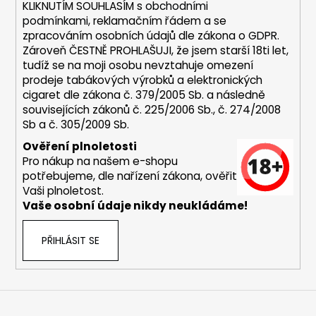
KLIKNUTÍM SOUHLASÍM s
obchodními
a
podmínkami,
reklamačním řádem a se
j
zpracováním osobních údajů dle zákona o
GDPR
.
í
Zároveň ČESTNĚ PROHLAŠUJI, že jsem starší 18ti let,
tudíž se na moji osobu nevztahuje omezení
t
prodeje tabákových výrobků a elektronických
?
cigaret dle zákona č. 379/2005 Sb. a následně
souvisejících zákonů č. 225/2006 Sb., č. 274/2008
Sb a č. 305/2009 Sb.
Ověření plnoletosti
Pro nákup na našem e-shopu
HLEDAT
potřebujeme, dle nařízení zákona, ověřit
Vaši plnoletost.
Vaše osobní údaje nikdy neukládáme!
D
o
PŘIHLÁSIT SE
p
o
r
u