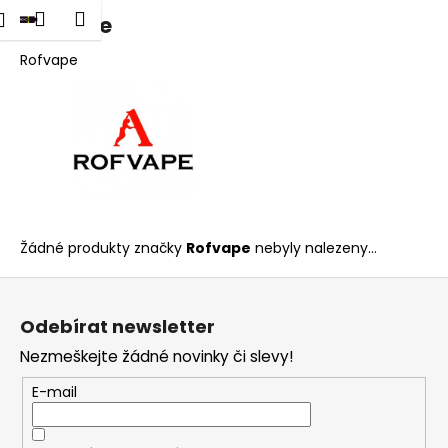
K
dat
Nákupní
Menu
Přihlášení
Rofvape
Přejít
o
na
Zpět
Zpět
košík
š
obsah
Rofvape
í
C
k
o
p
o
t
ř
Žádné produkty značky
Rofvape
nebyly nalezeny...
e
Z
b
á
u
Odebírat newsletter
p
j
Nezmeškejte žádné novinky či slevy!
a
e
t
t
E-mail
í
e
n