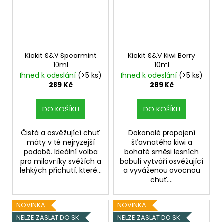
Kickit S&V Spearmint
Kickit S&V Kiwi Berry
10ml
10ml
Ihned k odeslání
(>5 ks)
Ihned k odeslání
(>5 ks)
289 Kč
289 Kč
DO KOŠÍKU
DO KOŠÍKU
Čistá a osvěžující chuť
Dokonalé propojení
máty v té nejryzejší
šťavnatého kiwi a
podobě. Ideální volba
bohaté směsi lesních
pro milovníky svěžích a
bobulí vytváří osvěžující
lehkých příchutí, které...
a vyváženou ovocnou
chuť....
NOVINKA
NOVINKA
NELZE ZASLAT DO SK
NELZE ZASLAT DO SK