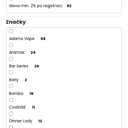
Sleva min. 2% po registraci
82
Značky
Adams Vape
58
Aramax
24
Bar Series
29
Barly
2
Bombo
19
CoolniSE
11
Dinner Lady
12