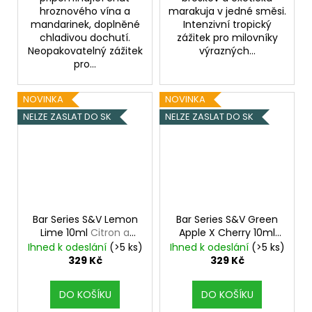
hroznového vína a
marakuja v jedné směsi.
mandarinek, doplněné
Intenzivní tropický
chladivou dochutí.
zážitek pro milovníky
Neopakovatelný zážitek
výrazných...
pro...
NOVINKA
NOVINKA
NELZE ZASLAT DO SK
NELZE ZASLAT DO SK
Bar Series S&V Lemon
Bar Series S&V Green
Lime 10ml
Citron a
Apple X Cherry 10ml
limetka
Zelené jablko a třešeň
Ihned k odeslání
(>5 ks)
Ihned k odeslání
(>5 ks)
329 Kč
329 Kč
DO KOŠÍKU
DO KOŠÍKU