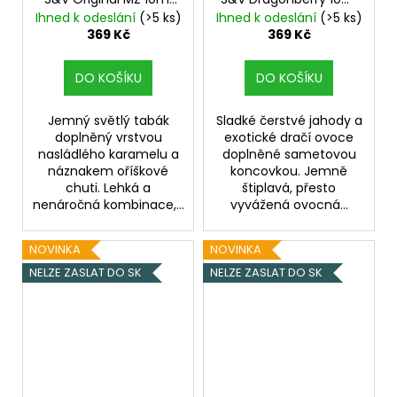
Oříškový tabák s
Jahody s dračím
Ihned k odeslání
(>5 ks)
Ihned k odeslání
(>5 ks)
karamelem
ovocem
369 Kč
369 Kč
DO KOŠÍKU
DO KOŠÍKU
Jemný světlý tabák
Sladké čerstvé jahody a
doplněný vrstvou
exotické dračí ovoce
nasládlého karamelu a
doplněné sametovou
náznakem oříškové
koncovkou. Jemně
chuti. Lehká a
štiplavá, přesto
nenáročná kombinace,...
vyvážená ovocná...
NOVINKA
NOVINKA
NELZE ZASLAT DO SK
NELZE ZASLAT DO SK