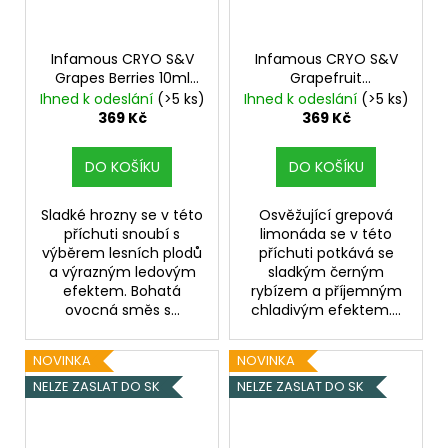
Infamous CRYO S&V
Infamous CRYO S&V
Grapes Berries 10ml
Grapefruit
Ledové hroznové víno
Blackcurrant 10ml
Ihned k odeslání
(>5 ks)
Ihned k odeslání
(>5 ks)
s lesními plody
vychlazený grep s
369 Kč
369 Kč
černým rybízem
DO KOŠÍKU
DO KOŠÍKU
Sladké hrozny se v této
Osvěžující grepová
příchuti snoubí s
limonáda se v této
výběrem lesních plodů
příchuti potkává se
a výrazným ledovým
sladkým černým
efektem. Bohatá
rybízem a příjemným
ovocná směs s...
chladivým efektem....
NOVINKA
NOVINKA
NELZE ZASLAT DO SK
NELZE ZASLAT DO SK