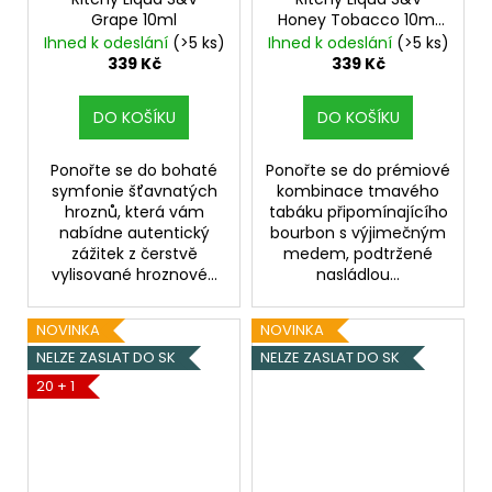
Grape 10ml
Honey Tobacco 10ml
Medový tabák
Ihned k odeslání
(>5 ks)
Ihned k odeslání
(>5 ks)
339 Kč
339 Kč
DO KOŠÍKU
DO KOŠÍKU
Ponořte se do bohaté
Ponořte se do prémiové
symfonie šťavnatých
kombinace tmavého
hroznů, která vám
tabáku připomínajícího
nabídne autentický
bourbon s výjimečným
zážitek z čerstvě
medem, podtržené
vylisované hroznové...
nasládlou...
NOVINKA
NOVINKA
NELZE ZASLAT DO SK
NELZE ZASLAT DO SK
20 + 1