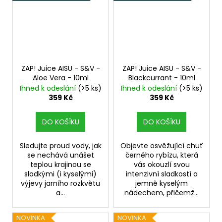
ZAP! Juice AISU - S&V -
ZAP! Juice AISU - S&V -
Aloe Vera - 10ml
Blackcurrant - 10ml
Ihned k odeslání
(>5 ks)
Ihned k odeslání
(>5 ks)
359 Kč
359 Kč
DO KOŠÍKU
DO KOŠÍKU
Sledujte proud vody, jak
Objevte osvěžující chuť
se nechává unášet
černého rybízu, která
teplou krajinou se
vás okouzlí svou
sladkými (i kyselými)
intenzivní sladkostí a
výjevy jarního rozkvětu
jemně kyselým
a...
nádechem, přičemž...
NOVINKA
NOVINKA