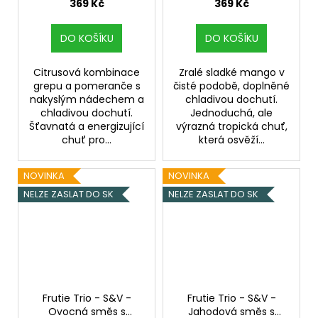
Pomeranč, Chladivá
složka (ICE)
369 Kč
369 Kč
složka (ICE)
DO KOŠÍKU
DO KOŠÍKU
Citrusová kombinace
Zralé sladké mango v
grepu a pomeranče s
čisté podobě, doplněné
nakyslým nádechem a
chladivou dochutí.
chladivou dochutí.
Jednoduchá, ale
Šťavnatá a energizující
výrazná tropická chuť,
chuť pro...
která osvěží...
NOVINKA
NOVINKA
NELZE ZASLAT DO SK
NELZE ZASLAT DO SK
Frutie Trio - S&V -
Frutie Trio - S&V -
Ovocná směs s
Jahodová směs s