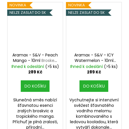
NOVINKA
NOVINKA
NELZE ZASLAT DO SK
NELZE ZASLAT DO SK
Aramax - S&V - Peach
Aramax - S&V - ICY
Mango - 10ml
Broskev,
Watermelon - 10ml
Mango
Vychlazený vodní
Ihned k odeslání
(>5 ks)
Ihned k odeslání
(>5 ks)
meloun
289 Kč
289 Kč
DO KOŠÍKU
DO KOŠÍKU
Slunečná směs nabízí
Vychutnejte si intenzivní
šťavnatou esenci
svěžest šťavnatého
zralých broskvic a
vodního melomu
tropického manga.
kombinovaného s
Příchuť je plná zralosti,
ledovou kooladou, která
přírodní...
vytváří dokonale...