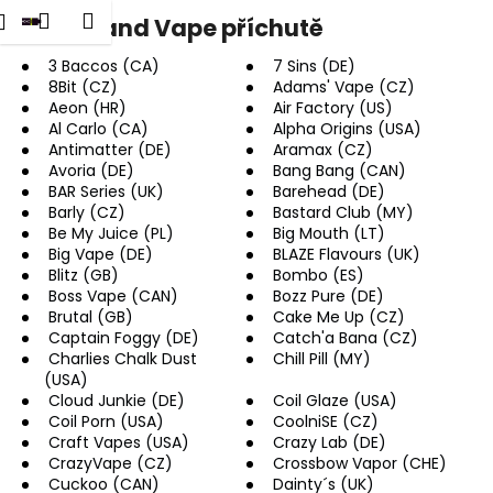
K
dat
Nákupní
Menu
Přihlášení
Shake and Vape příchutě
Přejít
o
na
Zpět
Zpět
košík
š
obsah
3 Baccos (CA)
7 Sins (DE)
8Bit (CZ)
Adams' Vape (CZ)
í
Aeon (HR)
Air Factory (US)
C
k
Al Carlo (CA)
Alpha Origins (USA)
o
Antimatter (DE)
Aramax (CZ)
p
Avoria (DE)
Bang Bang (CAN)
BAR Series (UK)
Barehead (DE)
o
Barly (CZ)
Bastard Club (MY)
t
Be My Juice (PL)
Big Mouth (LT)
Big Vape (DE)
BLAZE Flavours (UK)
ř
Blitz (GB)
Bombo (ES)
e
Boss Vape (CAN)
Bozz Pure (DE)
b
Brutal (GB)
Cake Me Up (CZ)
Captain Foggy (DE)
Catch'a Bana (CZ)
u
Charlies Chalk Dust
Chill Pill (MY)
j
(USA)
e
Cloud Junkie (DE)
Coil Glaze (USA)
Coil Porn (USA)
CoolniSE (CZ)
t
Craft Vapes (USA)
Crazy Lab (DE)
e
CrazyVape (CZ)
Crossbow Vapor (CHE)
Cuckoo (CAN)
Dainty´s (UK)
n