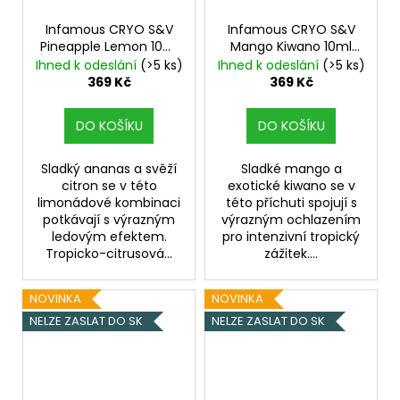
Infamous CRYO S&V
Infamous CRYO S&V
Pineapple Lemon 10ml
Mango Kiwano 10ml
Ledový ananas s
Chladivé Kiwano s
Ihned k odeslání
(>5 ks)
Ihned k odeslání
(>5 ks)
citrónem
mangem
369 Kč
369 Kč
DO KOŠÍKU
DO KOŠÍKU
Sladký ananas a svěží
Sladké mango a
citron se v této
exotické kiwano se v
limonádové kombinaci
této příchuti spojují s
potkávají s výrazným
výrazným ochlazením
ledovým efektem.
pro intenzivní tropický
Tropicko-citrusová...
zážitek....
NOVINKA
NOVINKA
NELZE ZASLAT DO SK
NELZE ZASLAT DO SK