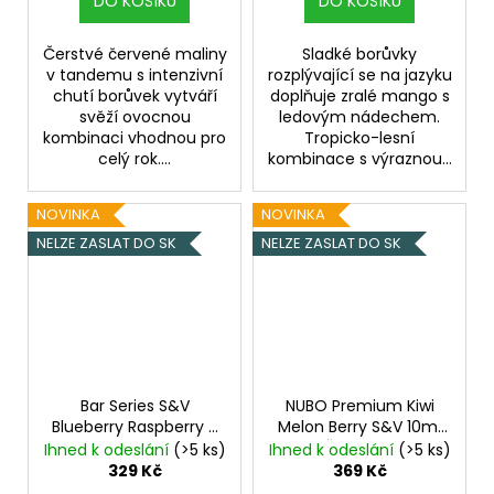
DO KOŠÍKU
DO KOŠÍKU
Čerstvé červené maliny
Sladké borůvky
v tandemu s intenzivní
rozplývající se na jazyku
chutí borůvek vytváří
doplňuje zralé mango s
svěží ovocnou
ledovým nádechem.
kombinaci vhodnou pro
Tropicko-lesní
celý rok....
kombinace s výraznou...
NOVINKA
NOVINKA
NELZE ZASLAT DO SK
NELZE ZASLAT DO SK
Bar Series S&V
NUBO Premium Kiwi
Blueberry Raspberry X
Melon Berry S&V 10ml
Lemon Lime 10ml
Kiwi, Žlutý meloun,
Ihned k odeslání
(>5 ks)
Ihned k odeslání
(>5 ks)
Borůvka, malina, citron
Bobule, Chladivá
329 Kč
369 Kč
a limetka
složka (ICE)