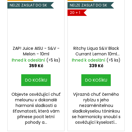
NELZE ZASLAT DO SK
NELZE ZASLAT DO SK
20 + 1
ZAP! Juice AISU - S&V -
Ritchy Liqua S&V Black
Melon - 10ml
Currant Lemon 10ml
Černý rybíz, Citrón
Ihned k odeslání
(>5 ks)
Ihned k odeslání
(>5 ks)
359 Kč
339 Kč
DO KOŠÍKU
DO KOŠÍKU
Objevte osvěžující chuť
Výrazná chuť černého
melounu v dokonalé
rybízu s jeho
harmonii sladkosti a
nezaměnitelnou
šťavnatosti, která vám
sladkokyselou tóninkou
přinese pocit letní
se harmonicky snoubí s
pohody a...
osvěžující kyselostí...