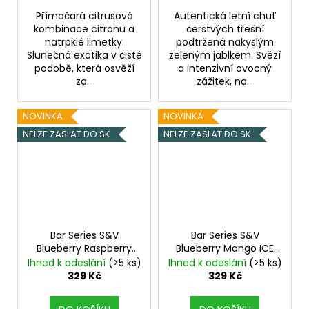
Přímočará citrusová
Autentická letní chuť
kombinace citronu a
čerstvých třešní
natrpklé limetky.
podtržená nakyslým
Slunečná exotika v čisté
zeleným jablkem. Svěží
podobě, která osvěží
a intenzivní ovocný
za...
zážitek, na...
NOVINKA
NOVINKA
NELZE ZASLAT DO SK
NELZE ZASLAT DO SK
Bar Series S&V
Bar Series S&V
Blueberry Raspberry
Blueberry Mango ICE
10ml
Borůvka a malina
10ml
Ledová borůvka a
Ihned k odeslání
(>5 ks)
Ihned k odeslání
(>5 ks)
mango
329 Kč
329 Kč