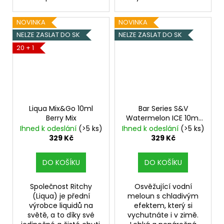
NOVINKA
NOVINKA
NELZE ZASLAT DO SK
NELZE ZASLAT DO SK
20 + 1
Liqua Mix&Go 10ml
Bar Series S&V
Berry Mix
Watermelon ICE 10ml
Ledový vodní meloun
Ihned k odeslání
(>5 ks)
Ihned k odeslání
(>5 ks)
329 Kč
329 Kč
DO KOŠÍKU
DO KOŠÍKU
Společnost Ritchy
Osvěžující vodní
(Liqua) je přední
meloun s chladivým
výrobce liquidů na
efektem, který si
světě, a to díky své
vychutnáte i v zimě.