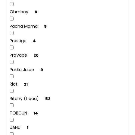
Ohmboy
8
Pacha Mama
9
Prestige
4
ProVape
20
Pukka Juice
9
Riot
21
Ritchy (Liqua)
52
TOBGUN
14
UAHU
1