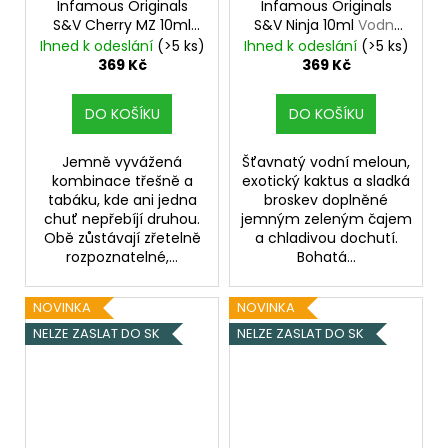
Infamous Originals
Infamous Originals
S&V Cherry MZ 10ml
S&V Ninja 10ml
Vodní
Třešňový tabák
meloun s kaktusem,
Ihned k odeslání
(>5 ks)
Ihned k odeslání
(>5 ks)
broskví a čajem
369 Kč
369 Kč
DO KOŠÍKU
DO KOŠÍKU
Jemně vyvážená
Šťavnatý vodní meloun,
kombinace třešně a
exotický kaktus a sladká
tabáku, kde ani jedna
broskev doplněné
chuť nepřebíjí druhou.
jemným zeleným čajem
Obě zůstávají zřetelně
a chladivou dochutí.
rozpoznatelné,...
Bohatá...
NOVINKA
NOVINKA
NELZE ZASLAT DO SK
NELZE ZASLAT DO SK