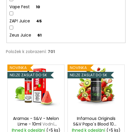
Vape Fest
10
ZAP! Juice
45
Zeus Juice
61
Položek k zobrazení:
701
V
NOVINKA
NOVINKA
ý
NELZE ZASLAT DO SK
NELZE ZASLAT DO SK
p
i
s
p
r
o
Aramax - S&V - Melon
Infamous Originals
Lime - 10ml
Vodní
S&V Papa´s Blood 10ml
d
meloun s limetkou
Jahoda s kiwi
Ihned k odeslání
(>5 ks)
Ihned k odeslání
(>5 ks)