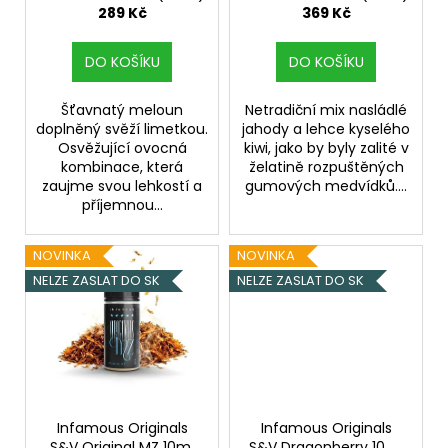
u
289 Kč
369 Kč
k
t
DO KOŠÍKU
DO KOŠÍKU
ů
Šťavnatý meloun
Netradiční mix nasládlé
doplněný svěží limetkou.
jahody a lehce kyselého
Osvěžující ovocná
kiwi, jako by byly zalité v
kombinace, která
želatině rozpuštěných
zaujme svou lehkostí a
gumových medvídků....
příjemnou...
NOVINKA
NOVINKA
NELZE ZASLAT DO SK
NELZE ZASLAT DO SK
Infamous Originals
Infamous Originals
S&V Original MZ 10ml
S&V Dragonberry 10ml