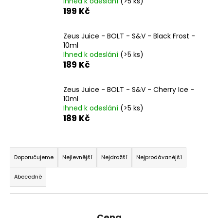
Ihned k odeslání
(>5 ks)
199 Kč
Zeus Juice - BOLT - S&V - Black Frost -
10ml
Ihned k odeslání
(>5 ks)
189 Kč
Zeus Juice - BOLT - S&V - Cherry Ice -
10ml
Ihned k odeslání
(>5 ks)
189 Kč
Ř
a
Doporučujeme
Nejlevnější
Nejdražší
Nejprodávanější
z
Abecedně
e
n
í
Cena