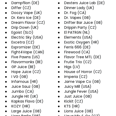
Dampflion (DE)
Dexters Juice Lab (DE)
a
Differ (CZ)
Dinner Lady (UK)
j
Doozy Vape (UK)
Dr. Fog (CA)
Dr. Kero Ice (DE)
Dr. Vapes (GB)
í
Dream Flavor (CZ)
Drifter Bar Juice (GB)
t
Drip Down (UK)
Drippin Party (CZ)
?
Egoist (SLO)
El PATRóN (NL)
Electric Sky (USA)
Elements (USA)
Excetra (CZ)
Exotic Oxygen (HR)
Expromizer (DE)
Ferris 666 (DE)
Fight4Vape (CAN)
Firewood (CA)
Five Pawns (US)
Flavor Tree MTL (DE)
HLEDAT
Flavormonks (BE)
Frutie Trio (CZ)
GP Juice (BE)
Higs (LV)
Hope Juice (CZ)
House of Horror (CZ)
I VG (GB)
Imperia (CZ)
Infamous (HR)
Jame Vape Co (GB)
D
Juice Sauz (GB)
Juicy Mill (USA)
o
Jumbo (CA)
Jungle Fever (USA)
p
Jungle Hit (UK)
Just Juice (GB)
o
Kapkas Flava (DE)
Kickit (CZ)
r
KOZY (HR)
KTS (HR)
u
Large Juice (GB)
Lions Juice (GB)