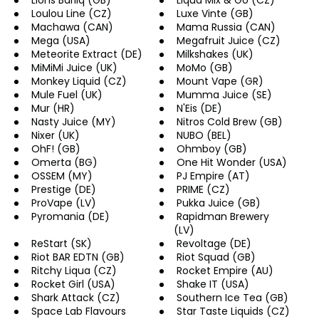
č
Lions Barliq (GB)
Liqua Mix & Go (CZ)
Loulou Line (CZ)
Luxe Vinte (GB)
u
Machawa (CAN)
Mama Russia (CAN)
j
Mega (USA)
Megafruit Juice (CZ)
e
Meteorite Extract (DE)
Milkshakes (UK)
m
MiMiMi Juice (UK)
MoMo (GB)
e
Monkey Liquid (CZ)
Mount Vape (GR)
Mule Fuel (UK)
Mumma Juice (SE)
Mur (HR)
N'Eis (DE)
DEKANG
Nasty Juice (MY)
Nitros Cold Brew (GB)
MENTOL
Nixer (UK)
NUBO (BEL)
10ML
OhF! (GB)
Ohmboy (GB)
11MG
Omerta (BG)
One Hit Wonder (USA)
OSSEM (MY)
PJ Empire (AT)
169
Kč
Prestige (DE)
PRIME (CZ)
Původně:
ProVape (LV)
Pukka Juice (GB)
195
Pyromania (DE)
Rapidman Brewery
Kč
(LV)
ReStart (SK)
Revoltage (DE)
Riot BAR EDTN (GB)
Riot Squad (GB)
Ritchy Liqua (CZ)
Rocket Empire (AU)
Rocket Girl (USA)
Shake IT (USA)
Shark Attack (CZ)
Southern Ice Tea (GB)
Space Lab Flavours
Star Taste Liquids (CZ)