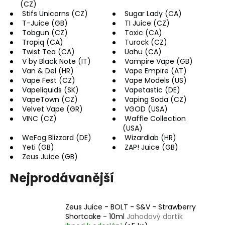
(CZ)
Stifs Unicorns (CZ)
Sugar Lady (CA)
T-Juice (GB)
TI Juice (CZ)
Tobgun (CZ)
Toxic (CA)
Tropiq (CA)
Turock (CZ)
Twist Tea (CA)
Uahu (CA)
V by Black Note (IT)
Vampire Vape (GB)
Van & Del (HR)
Vape Empire (AT)
Vape Fest (CZ)
Vape Models (US)
Vapeliquids (SK)
Vapetastic (DE)
VapeTown (CZ)
Vaping Soda (CZ)
Velvet Vape (GR)
VGOD (USA)
VINC (CZ)
Waffle Collection
(USA)
WeFog Blizzard (DE)
Wizardlab (HR)
Yeti (GB)
ZAP! Juice (GB)
Zeus Juice (GB)
Nejprodávanější
Zeus Juice - BOLT - S&V - Strawberry
Shortcake - 10ml
Jahodový dortík