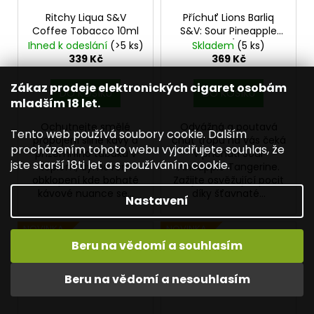
Ritchy Liqua S&V
Příchuť Lions Barliq
Coffee Tobacco 10ml
S&V: Sour Pineapple
Tangerine (Ananas a
Ihned k odeslání
(>5 ks)
Skladem
(5 ks)
mandarinka) 10ml
339 Kč
369 Kč
Zákaz prodeje elektronických cigaret osobám
DO KOŠÍKU
DO KOŠÍKU
mladším 18 let.
Ochutnejte smělé
Odvážná a poutavá
Tento web používá soubory cookie. Dalším
propojení silné kávy a
chuť tropů na vás čeká
procházením tohoto webu vyjadřujete souhlas, že
přízemního tabáku v
v příchuti Sour
jste starší 18ti let a s používáním cookie.
teplém, dýmovém
Pineapple Tangerine.
obklopení kde bohaté
Zažijte osvěžující pocit
kávové nuance se...
díky šťavnaté...
Nastavení
NOVINKA
NOVINKA
Beru na vědomí a souhlasím
NELZE ZASLAT DO SK
NELZE ZASLAT DO SK
Beru na vědomí a nesouhlasím