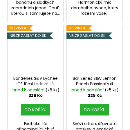
banánu a sladkých
Harmonický mix
zahradních jahod. Chuť,
domácího ovoce, který
kterou si zamilujete na...
rozezní vaše...
NOVINKA
NOVINKA
NELZE ZASLAT DO SK
NELZE ZASLAT DO SK
Bar Series S&V Lychee
Bar Series S&V Lemon
ICE 10ml
Ledové liči
Peach Passionfruit
10ml
Citron, broskev a
Ihned k odeslání
(>5 ks)
Ihned k odeslání
(>5 ks)
marakuja
329 Kč
329 Kč
DO KOŠÍKU
DO KOŠÍKU
Exotické liči
Svěží citron, šťavnatá
připomínající chuť
broskev a exotická