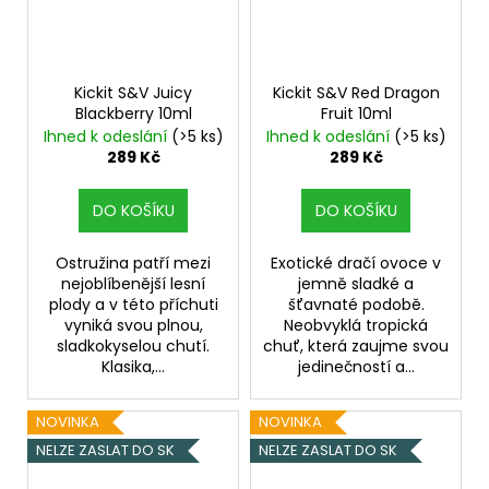
Kickit S&V Juicy
Kickit S&V Red Dragon
Blackberry 10ml
Fruit 10ml
Ihned k odeslání
(>5 ks)
Ihned k odeslání
(>5 ks)
289 Kč
289 Kč
DO KOŠÍKU
DO KOŠÍKU
Ostružina patří mezi
Exotické dračí ovoce v
nejoblíbenější lesní
jemně sladké a
plody a v této příchuti
šťavnaté podobě.
vyniká svou plnou,
Neobvyklá tropická
sladkokyselou chutí.
chuť, která zaujme svou
Klasika,...
jedinečností a...
NOVINKA
NOVINKA
NELZE ZASLAT DO SK
NELZE ZASLAT DO SK