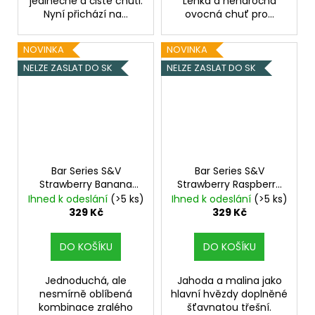
jedinečné a čisté chuti.
Lehká a nenáročná
Nyní přichází na...
ovocná chuť pro...
NOVINKA
NOVINKA
NELZE ZASLAT DO SK
NELZE ZASLAT DO SK
Bar Series S&V
Bar Series S&V
Strawberry Banana
Strawberry Raspberry
10ml
Jahoda a banán
Cherry 10ml
Jahoda,
Ihned k odeslání
(>5 ks)
Ihned k odeslání
(>5 ks)
malina a třešeň
329 Kč
329 Kč
DO KOŠÍKU
DO KOŠÍKU
Jednoduchá, ale
Jahoda a malina jako
nesmírně oblíbená
hlavní hvězdy doplněné
kombinace zralého
šťavnatou třešní.