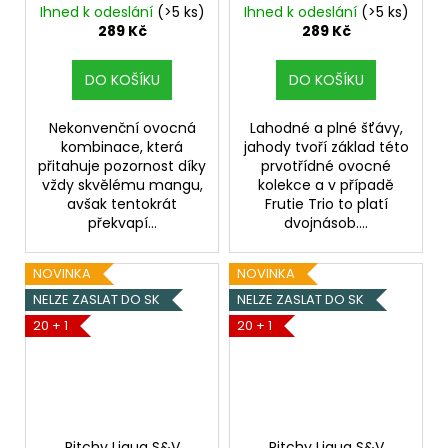
mangem - 10ml
banánem - 10ml
Ihned k odeslání
(>5 ks)
Ihned k odeslání
(>5 ks)
Mango, Hruška,
Jahoda, Banán
289 Kč
289 Kč
Meruňka
DO KOŠÍKU
DO KOŠÍKU
Nekonvenční ovocná
Lahodné a plné šťávy,
kombinace, která
jahody tvoří základ této
přitahuje pozornost díky
prvotřídné ovocné
vždy skvělému mangu,
kolekce a v případě
avšak tentokrát
Frutie Trio to platí
překvapí...
dvojnásob....
NOVINKA
NOVINKA
NELZE ZASLAT DO SK
NELZE ZASLAT DO SK
20 + 1
20 + 1
Ritchy Liqua S&V
Ritchy Liqua S&V