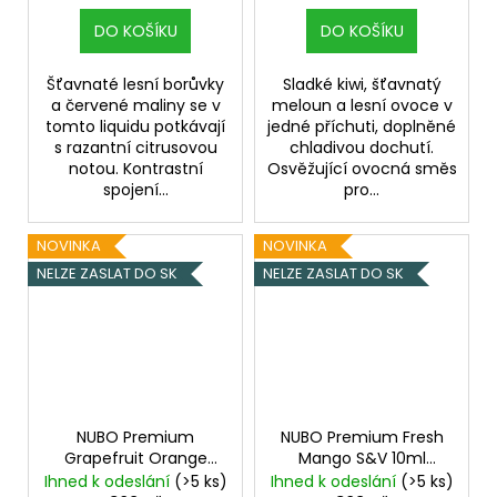
DO KOŠÍKU
DO KOŠÍKU
Šťavnaté lesní borůvky
Sladké kiwi, šťavnatý
a červené maliny se v
meloun a lesní ovoce v
tomto liquidu potkávají
jedné příchuti, doplněné
s razantní citrusovou
chladivou dochutí.
notou. Kontrastní
Osvěžující ovocná směs
spojení...
pro...
NOVINKA
NOVINKA
NELZE ZASLAT DO SK
NELZE ZASLAT DO SK
NUBO Premium
NUBO Premium Fresh
Grapefruit Orange
Mango S&V 10ml
S&V 10ml
Grep,
Mango, Chladivá
Ihned k odeslání
(>5 ks)
Ihned k odeslání
(>5 ks)