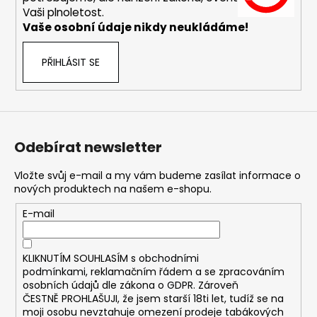
č
Vaši plnoletost.
u
Vaše osobní údaje nikdy neukládáme!
j
e
m
PŘIHLÁSIT SE
e
DEKANG
MENTOL
10ML
Odebírat newsletter
11MG
169
Vložte svůj e-mail a my vám budeme zasílat informace o
Kč
nových produktech na našem e-shopu.
Původně:
195
E-mail
Kč
KLIKNUTÍM SOUHLASÍM s
obchodními
podmínkami,
reklamačním řádem a se zpracováním
osobních údajů dle zákona o
GDPR
. Zároveň
ČESTNĚ PROHLAŠUJI, že jsem starší 18ti let, tudíž se na
moji osobu nevztahuje omezení prodeje tabákových