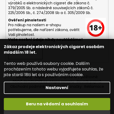
výrobků a elektronických cigaret dle zákona č.
379/2005 Sb. a následně souvisejících zákonů č.
225/2006 Sb., č. 274/2008 Sb a č. 305/2009 Sb.
Ověření plnoletosti
Pro nákup na našem e-shopu
potřebujeme, dle nařízení zákona, ověřit
Vaši plnoletost.
Vaše osobní údaje nikdy neukládáme!
Zákaz prodeje elektronických cigaret osobám
mladším 18 let.
PŘIHLÁSIT SE
Tento web používá soubory cookie. Dalším
procházením tohoto webu vyjadřujete souhlas, že
jste starší 18ti let a s používáním cookie.
Kontakty
Napište nám
Dopravné / poštovné
PROČ EKOSMOKE.cz
Mapa serveru
Slovník pojmů
Obchodní podmínky
Prodávané značky
Reklamace
Nastavení
Beru na vědomí a souhlasím
Vytvořil Shoptet
Copyright 2026
EKOSMOKE - Specialista na e-cigarety
.