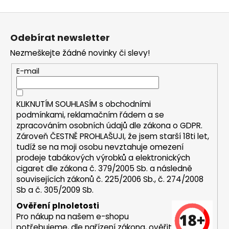
a
Z
j
á
í
Odebírat newsletter
p
t
Nezmeškejte žádné novinky či slevy!
a
?
t
E-mail
í
KLIKNUTÍM SOUHLASÍM s
obchodními
podmínkami,
reklamačním řádem a se
HLEDAT
zpracováním osobních údajů dle zákona o
GDPR
.
Zároveň ČESTNĚ PROHLAŠUJI, že jsem starší 18ti let,
tudíž se na moji osobu nevztahuje omezení
prodeje tabákových výrobků a elektronických
D
cigaret dle zákona č. 379/2005 Sb. a následně
o
souvisejících zákonů č. 225/2006 Sb., č. 274/2008
p
Sb a č. 305/2009 Sb.
o
Ověření plnoletosti
r
Pro nákup na našem e-shopu
u
potřebujeme, dle nařízení zákona, ověřit