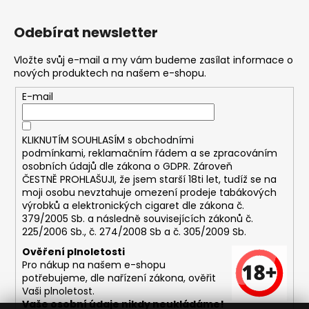
č
u
Odebírat newsletter
j
e
Vložte svůj e-mail a my vám budeme zasílat informace o
m
nových produktech na našem e-shopu.
e
E-mail
DEKANG
MENTOL
KLIKNUTÍM SOUHLASÍM s
obchodními
10ML
11MG
podmínkami,
reklamačním řádem a se zpracováním
osobních údajů dle zákona o
GDPR
. Zároveň
169
ČESTNĚ PROHLAŠUJI, že jsem starší 18ti let, tudíž se na
Kč
moji osobu nevztahuje omezení prodeje tabákových
Původně:
výrobků a elektronických cigaret dle zákona č.
195
Kč
379/2005 Sb. a následně souvisejících zákonů č.
225/2006 Sb., č. 274/2008 Sb a č. 305/2009 Sb.
Ověření plnoletosti
Pro nákup na našem e-shopu
potřebujeme, dle nařízení zákona, ověřit
Vaši plnoletost.
Vaše osobní údaje nikdy neukládáme!