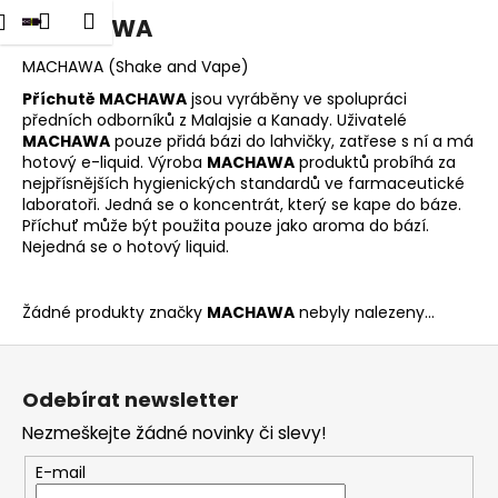
K
dat
Nákupní
Menu
Přihlášení
MACHAWA
Přejít
o
na
Zpět
Zpět
košík
š
obsah
MACHAWA (Shake and Vape)
í
Příchutě MACHAWA
jsou vyráběny ve spolupráci
C
předních odborníků z Malajsie a Kanady. Uživatelé
k
MACHAWA
pouze přidá bázi do lahvičky, zatřese s ní a má
o
hotový e-liquid. Výroba
MACHAWA
produktů probíhá za
p
nejpřísnějších hygienických standardů ve farmaceutické
o
laboratoři. Jedná se o koncentrát, který se kape do báze.
Příchuť může být použita pouze jako aroma do bází.
t
Nejedná se o hotový liquid.
ř
e
Žádné produkty značky
MACHAWA
nebyly nalezeny...
b
u
Z
j
á
Odebírat newsletter
e
p
t
Nezmeškejte žádné novinky či slevy!
a
e
t
E-mail
n