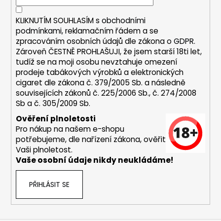
í
a
KLIKNUTÍM SOUHLASÍM s
obchodními
j
podmínkami,
reklamačním řádem a se
í
zpracováním osobních údajů dle zákona o
GDPR
.
t
Zároveň ČESTNĚ PROHLAŠUJI, že jsem starší 18ti let,
?
tudíž se na moji osobu nevztahuje omezení
prodeje tabákových výrobků a elektronických
cigaret dle zákona č. 379/2005 Sb. a následně
souvisejících zákonů č. 225/2006 Sb., č. 274/2008
Sb a č. 305/2009 Sb.
HLEDAT
Ověření plnoletosti
Pro nákup na našem e-shopu
potřebujeme, dle nařízení zákona, ověřit
Vaši plnoletost.
D
Vaše osobní údaje nikdy neukládáme!
o
p
PŘIHLÁSIT SE
o
r
u