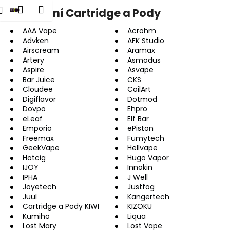
K
dat
Nákupní
Menu
Přihlášení
Náhradní Cartridge a Pody
Přejít
o
na
Zpět
Zpět
košík
š
obsah
AAA Vape
Acrohm
Advken
AFK Studio
í
Airscream
Aramax
C
k
Artery
Asmodus
o
Aspire
Asvape
p
Bar Juice
CKS
Cloudee
CoilArt
o
Digiflavor
Dotmod
t
Dovpo
Ehpro
eLeaf
Elf Bar
ř
Emporio
ePiston
e
Freemax
Fumytech
b
GeekVape
Hellvape
Hotcig
Hugo Vapor
u
IJOY
Innokin
j
IPHA
J Well
e
Joyetech
Justfog
Juul
Kangertech
t
Cartridge a Pody KIWI
KIZOKU
e
Kumiho
Liqua
Lost Mary
Lost Vape
n