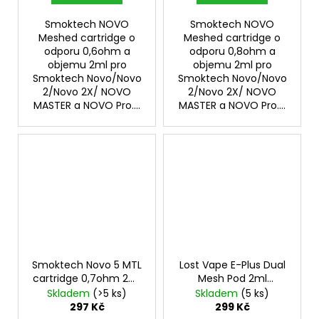
Smoktech NOVO
Smoktech NOVO
Meshed cartridge o
Meshed cartridge o
odporu 0,6ohm a
odporu 0,8ohm a
objemu 2ml pro
objemu 2ml pro
Smoktech Novo/Novo
Smoktech Novo/Novo
2/Novo 2X/ NOVO
2/Novo 2X/ NOVO
MASTER a NOVO Pro....
MASTER a NOVO Pro....
Smoktech Novo 5 MTL
Lost Vape E-Plus Dual
cartridge 0,7ohm 2ml
Mesh Pod 2ml
3Pack
náhradní cartridge 3ks
Skladem
(>5 ks)
Skladem
(5 ks)
odpor 0,3ohm
297 Kč
299 Kč