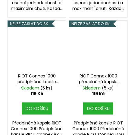
esencí jednoduchosti a
esencí jednoduchosti a
maximální chuti. Každá...
maximální chuti. Každá...
NELZE ZASLAT DO SK
NELZE ZASLAT DO SK
RIOT Connex 1000
RIOT Connex 1000
předplněná kapsle
předplněná kapsle
(Strawberry Blueberry
(Peach Blackberry)
Skladem
(5 ks)
Skladem
(5 ks)
Ice) 18mg
18mg
119 Kč
119 Kč
DO KOŠÍKU
DO KOŠÍKU
Předplněná kapsle RIOT
Předplněná kapsle RIOT
Connex 1000 Předplněné
Connex 1000 Předplněné
kapsle RIOT Connex jsou
kapsle RIOT Connex jsou