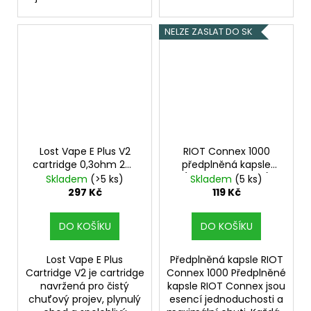
NELZE ZASLAT DO SK
Lost Vape E Plus V2
RIOT Connex 1000
cartridge 0,3ohm 2ml
předplněná kapsle
3Pack
(Watermelon Ice)
Skladem
(>5 ks)
Skladem
(5 ks)
18mg
297 Kč
119 Kč
DO KOŠÍKU
DO KOŠÍKU
Lost Vape E Plus
Předplněná kapsle RIOT
Cartridge V2 je cartridge
Connex 1000 Předplněné
navržená pro čistý
kapsle RIOT Connex jsou
chuťový projev, plynulý
esencí jednoduchosti a