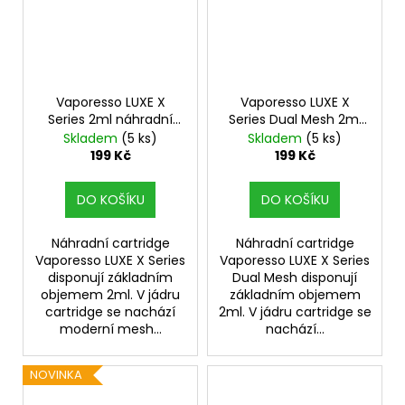
Vaporesso LUXE X
Vaporesso LUXE X
Series 2ml náhradní
Series Dual Mesh 2ml
cartridge 2ks odpor
náhradní cartridge 2ks
Skladem
(5 ks)
Skladem
(5 ks)
0,6ohm
odpor 0,6ohm
199 Kč
199 Kč
DO KOŠÍKU
DO KOŠÍKU
Náhradní cartridge
Náhradní cartridge
Vaporesso LUXE X Series
Vaporesso LUXE X Series
disponují základním
Dual Mesh disponují
objemem 2ml. V jádru
základním objemem
cartridge se nachází
2ml. V jádru cartridge se
moderní mesh...
nachází...
NOVINKA