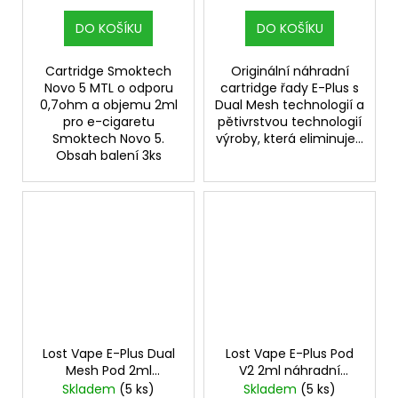
DO KOŠÍKU
DO KOŠÍKU
Cartridge Smoktech
Originální náhradní
Novo 5 MTL o odporu
cartridge řady E-Plus s
0,7ohm a objemu 2ml
Dual Mesh technologií a
pro e-cigaretu
pětivrstvou technologií
Smoktech Novo 5.
výroby, která eliminuje...
Obsah balení 3ks
Lost Vape E-Plus Dual
Lost Vape E-Plus Pod
Mesh Pod 2ml
V2 2ml náhradní
náhradní cartridge 3ks
cartridge 3ks odpor
Skladem
(5 ks)
Skladem
(5 ks)