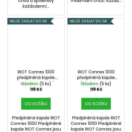
chod a spolehlivý
maximální chuti. Každá...
každodenní...
NELZE ZASLAT DO SK
NELZE ZASLAT DO SK
RIOT Connex 1000
RIOT Connex 1000
předplněná kapsle
předplněná kapsle
(Triple Mango Ice)
(Strawberry Kiwi
Skladem
(5 ks)
Skladem
(5 ks)
18mg
Apple) 18mg
119 Kč
119 Kč
DO KOŠÍKU
DO KOŠÍKU
Předplněná kapsle RIOT
Předplněná kapsle RIOT
Connex 1000 Předplněné
Connex 1000 Předplněné
kapsle RIOT Connex jsou
kapsle RIOT Connex jsou