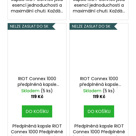
esencí jednoduchosti a
esencí jednoduchosti a
maximální chuti. Každá...
maximální chuti. Každá...
NELZE ZASLAT DO SK
NELZE ZASLAT DO SK
RIOT Connex 1000
RIOT Connex 1000
předplněná kapsle
předplněná kapsle
(Grape Ice) 18mg
(Classic Tobacco)
Skladem
(5 ks)
Skladem
(5 ks)
18mg
119 Kč
119 Kč
DO KOŠÍKU
DO KOŠÍKU
Předplněná kapsle RIOT
Předplněná kapsle RIOT
Connex 1000 Předplněné
Connex 1000 Předplněné