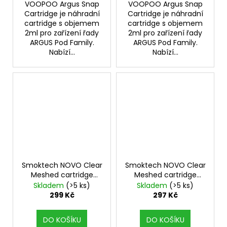
VOOPOO Argus Snap
VOOPOO Argus Snap
Cartridge je náhradní
Cartridge je náhradní
cartridge s objemem
cartridge s objemem
2ml pro zařízení řady
2ml pro zařízení řady
ARGUS Pod Family.
ARGUS Pod Family.
Nabízí...
Nabízí...
Smoktech NOVO Clear
Smoktech NOVO Clear
Meshed cartridge
Meshed cartridge
0,6ohm 2ml 3Pack
0,8ohm 2ml 3Pack
Skladem
(>5 ks)
Skladem
(>5 ks)
299 Kč
297 Kč
DO KOŠÍKU
DO KOŠÍKU