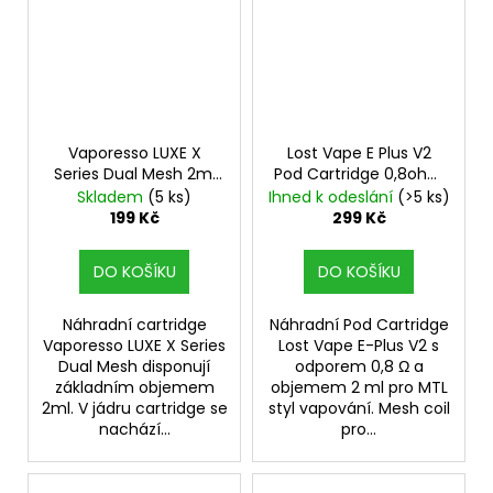
Vaporesso LUXE X
Lost Vape E Plus V2
Series Dual Mesh 2ml
Pod Cartridge 0,8ohm
náhradní cartridge 2ks
2ml 3ks
Skladem
(5 ks)
Ihned k odeslání
(>5 ks)
odpor 0,4ohm
199 Kč
299 Kč
DO KOŠÍKU
DO KOŠÍKU
Náhradní cartridge
Náhradní Pod Cartridge
Vaporesso LUXE X Series
Lost Vape E-Plus V2 s
Dual Mesh disponují
odporem 0,8 Ω a
základním objemem
objemem 2 ml pro MTL
2ml. V jádru cartridge se
styl vapování. Mesh coil
nachází...
pro...