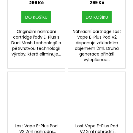
odpor 0,45ohm
0,3ohm
299 Kč
299 Kč
DO KOŠÍKU
DO KOŠÍKU
Originální náhradní
Náhradní cartridge Lost
cartridge řady E-Plus s
Vape E-Plus Pod V2
Dual Mesh technologií a
disponuje základním
pětivrstvou technologií
objemem 2ml. Druhá
výroby, která eliminuje...
generace přináší
vylepšenou...
Lost Vape E-Plus Pod
Lost Vape E-Plus Pod
V2 2ml náhradní
V2 2ml náhradní