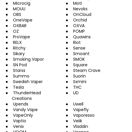
Microcig
Moti
a
MOUU
Nevoks
j
OBS
OnCloud
OneVape
Orchid
í
OXBAR
OXVA
t
OZ
POMP
?
ProVape
Quawins
RELX
Riot
Ritchy
Sense
Sikary
Smoant
Smoking Vapor
SMOK
SN Pod
Square
HLEDAT
Starss
Steam Crave
Summo
Suorin
Swedish Vaper
Sxmini
Tesla
THC
ThunderHead
UD
D
Creations
o
Upends
Uwell
p
Vandy Vape
Vapefly
o
VapeOnly
Vaporesso
r
Vaptio
Veiik
u
Venix
Vladdin