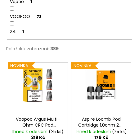
Vaptio
1
VOOPOO
73
X4
1
Položek k zobrazení:
389
V
NOVINKA
NOVINKA
ý
p
i
s
p
r
o
Voopoo Argus Multi-
Aspire Loomix Pod
Ohm CRC Pod
Cartridge 1,0ohm 2ml
d
Cartridge 2ml 3ks
2ks
Ihned k odeslání
(>5 ks)
Ihned k odeslání
(>5 ks)
u
319 Kč
179 Kč