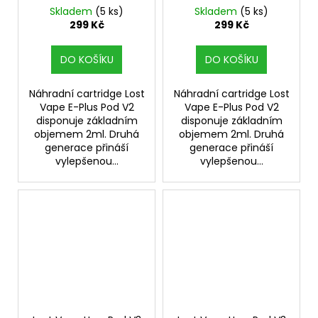
cartridge 3ks odpor
cartridge 3ks odpor
Skladem
(5 ks)
Skladem
(5 ks)
0,6ohm
0,8ohm
299 Kč
299 Kč
DO KOŠÍKU
DO KOŠÍKU
Náhradní cartridge Lost
Náhradní cartridge Lost
Vape E-Plus Pod V2
Vape E-Plus Pod V2
disponuje základním
disponuje základním
objemem 2ml. Druhá
objemem 2ml. Druhá
generace přináší
generace přináší
vylepšenou...
vylepšenou...