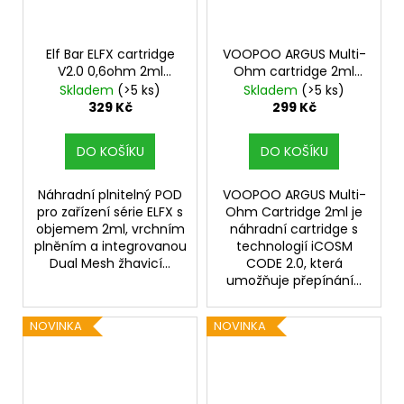
Elf Bar ELFX cartridge
VOOPOO ARGUS Multi-
V2.0 0,6ohm 2ml
Ohm cartridge 2ml
3Pack
3Pack
Skladem
(>5 ks)
Skladem
(>5 ks)
329 Kč
299 Kč
DO KOŠÍKU
DO KOŠÍKU
Náhradní plnitelný POD
VOOPOO ARGUS Multi-
pro zařízení série ELFX s
Ohm Cartridge 2ml je
objemem 2ml, vrchním
náhradní cartridge s
plněním a integrovanou
technologií iCOSM
Dual Mesh žhavicí...
CODE 2.0, která
umožňuje přepínání...
NOVINKA
NOVINKA