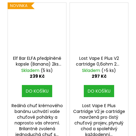
NOVINKA
Elf Bar ELFA předplněné
Lost Vape E Plus V2
kapsle (Banana) 2ks
cartridge 0,6ohm 2ml
20mg
3Pack
Skladem
(5 ks)
Skladem
(>5 ks)
239 Kč
297 Kč
DO KOŠÍKU
DO KOŠÍKU
Reálná chuť krémového
Lost Vape E Plus
banánu uchvátí vaše
Cartridge V2 je cartridge
chuťové pohárky a
navržená pro čistý
naprosto vás ohromí.
chuťový projev, plynulý
Brilantně zvolená
chod a spolehlivý
jednoduchá chuť s...
každodenní...