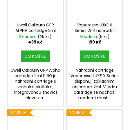
Uwell Caliburn GPP
Vaporesso LUXE X
ALPHA cartridge 2ml
Series 2ml náhradní
0,6ohm 4Pack
cartridge 2ks odpor
Skladem
(>5 ks)
Skladem
(5 ks)
0,8ohm
439 Kč
199 Kč
DO KOŠÍKU
DO KOŠÍKU
Uwell Caliburn GPP Alpha
Náhradní cartridge
cartridge 2ml 0.6Ω je
Vaporesso LUXE X Series
náhradní cartridge s
disponují základním
vrchním plněním,
objemem 2ml. V jádru
integrovanou žhavící
cartridge se nachází
hlavou a...
moderní mesh...
NOVINKA
NOVINKA