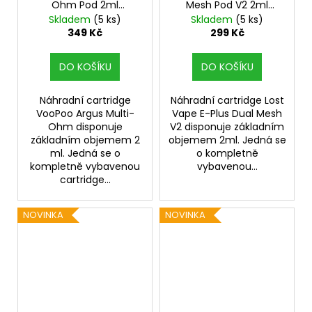
Ohm Pod 2ml
Mesh Pod V2 2ml
náhradní cartridge 3ks
náhradní cartridge 3ks
Skladem
(5 ks)
Skladem
(5 ks)
typ hlavy 0,6ohm
349 Kč
299 Kč
DO KOŠÍKU
DO KOŠÍKU
Náhradní cartridge
Náhradní cartridge Lost
VooPoo Argus Multi-
Vape E-Plus Dual Mesh
Ohm disponuje
V2 disponuje základním
základním objemem 2
objemem 2ml. Jedná se
ml. Jedná se o
o kompletně
kompletně vybavenou
vybavenou...
cartridge...
NOVINKA
NOVINKA