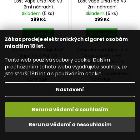
Lost Vape Ursa Pod V3
Lost Vape Ursa Pod V3
2ml náhradní
2ml náhradní
cartridge 3ks odpor
cartridge 3ks odpor
Skladem
(5 ks)
Skladem
(5 ks)
0,6ohm
0,8ohm
299 Kč
299 Kč
DO KOŠÍKU
DO KOŠÍKU
Zákaz prodeje elektronických cigaret osobám
mladším 18 let.
Náhradní cartridge Lost
Náhradní cartridge Lost
Vape Ursa Pod V3
Vape Ursa Pod V3
Tento web používá soubory cookie. Dalším
disponuje základním
disponuje základním
procházením tohoto webu vyjadřujete souhlas, že
objemem 2ml. Jedná se
objemem 2ml. Jedná se
jste starší 18ti let a s používáním cookie.
o kompletně vybavenou
o kompletně vybavenou
cartridge...
cartridge...
Nastavení
Beru na vědomí a souhlasím
Beru na vědomí a nesouhlasím