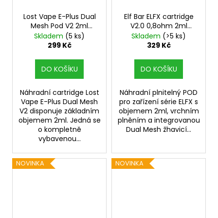
Lost Vape E-Plus Dual
Elf Bar ELFX cartridge
Mesh Pod V2 2ml
V2.0 0,8ohm 2ml
náhradní cartridge 3ks
3Pack
Skladem
(5 ks)
Skladem
(>5 ks)
typ hlavy DTL 0,3ohm
299 Kč
329 Kč
DO KOŠÍKU
DO KOŠÍKU
Náhradní cartridge Lost
Náhradní plnitelný POD
Vape E-Plus Dual Mesh
pro zařízení série ELFX s
V2 disponuje základním
objemem 2ml, vrchním
objemem 2ml. Jedná se
plněním a integrovanou
o kompletně
Dual Mesh žhavicí...
vybavenou...
NOVINKA
NOVINKA