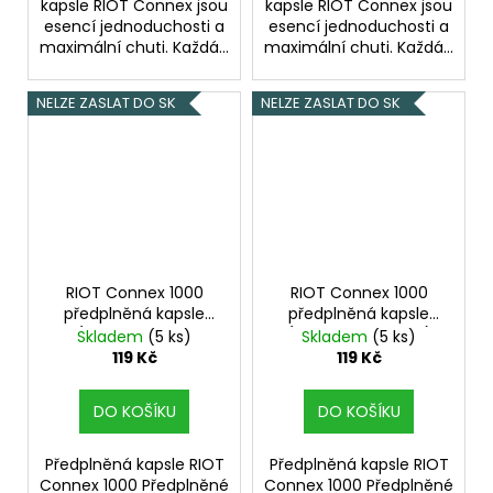
kapsle RIOT Connex jsou
kapsle RIOT Connex jsou
esencí jednoduchosti a
esencí jednoduchosti a
maximální chuti. Každá...
maximální chuti. Každá...
NELZE ZASLAT DO SK
NELZE ZASLAT DO SK
RIOT Connex 1000
RIOT Connex 1000
předplněná kapsle
předplněná kapsle
(Blueberry Sour
(Blue Cherry Burst)
Skladem
(5 ks)
Skladem
(5 ks)
Raspberry) 18mg
18mg
119 Kč
119 Kč
DO KOŠÍKU
DO KOŠÍKU
Předplněná kapsle RIOT
Předplněná kapsle RIOT
Connex 1000 Předplněné
Connex 1000 Předplněné