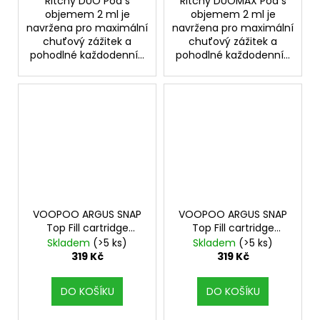
Ritchy DUO Pod s
Ritchy DUOMAX Pod s
objemem 2 ml je
objemem 2 ml je
navržena pro maximální
navržena pro maximální
chuťový zážitek a
chuťový zážitek a
pohodlné každodenní...
pohodlné každodenní...
VOOPOO ARGUS SNAP
VOOPOO ARGUS SNAP
Top Fill cartridge
Top Fill cartridge
0,7ohm 2ml 3Pack
0,4ohm 2ml 3Pack
Skladem
(>5 ks)
Skladem
(>5 ks)
319 Kč
319 Kč
DO KOŠÍKU
DO KOŠÍKU