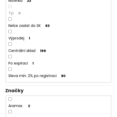
Novinka
23
Tip
0
Nelze zaslat do SK
93
Výprodej
1
Centrální sklad
199
Po expiraci
1
Sleva min. 2% po registraci
80
Značky
Aramax
2