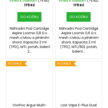
2ks
2ks
Ihned k odeslání
(>5 ks)
Ihned k odeslání
(>5 ks)
179 Kč
179 Kč
DO KOŠÍKU
DO KOŠÍKU
Náhradní Pod Cartridge
Náhradní Pod Cartridge
Aspire Loomix 0,8 Ω s
Aspire Loomix 0,6 Ω s
mesh cívkou a plněním
mesh cívkou a plněním
shora. Kapacita 2 ml
shora. Kapacita 2 ml
(TPD), MTL potah, balení
(TPD), MTL/RDL potah,
2...
balení...
NOVINKA
NOVINKA
VooPoo Argus Multi-
Lost Vape E-Plus Dual