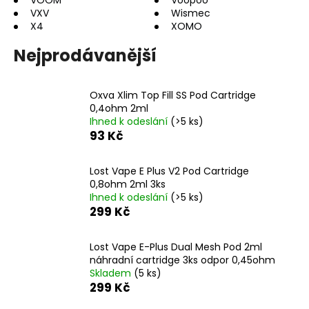
č
VOOM
Voopoo
VXV
Wismec
u
X4
XOMO
j
e
Nejprodávanější
m
e
Oxva Xlim Top Fill SS Pod Cartridge
0,4ohm 2ml
DEKANG
Ihned k odeslání
(>5 ks)
DESERT
93 Kč
SHIP
10ML
18MG
Lost Vape E Plus V2 Pod Cartridge
169
0,8ohm 2ml 3ks
Kč
Ihned k odeslání
(>5 ks)
Původně:
299 Kč
195
Kč
Lost Vape E-Plus Dual Mesh Pod 2ml
náhradní cartridge 3ks odpor 0,45ohm
Skladem
(5 ks)
299 Kč