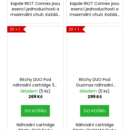
kapsle RIOT Connex jsou
kapsle RIOT Connex jsou
esencí jednoduchosti a
esencí jednoduchosti a
maximální chuti. Každá...
maximální chuti. Každá...
20 + 1
20 + 1
Ritchy DUO Pod
Ritchy DUO Pod
náhradní cartridge 3ks
Duomax náhradní
odpor 0,6ohm
cartridge 3ks odpor
Skladem
(5 ks)
Skladem
(5 ks)
0,4ohm
269 Kč
299 Kč
DO KOŠÍKU
DO KOŠÍKU
Náhradní cartridge
Náhradní cartridge