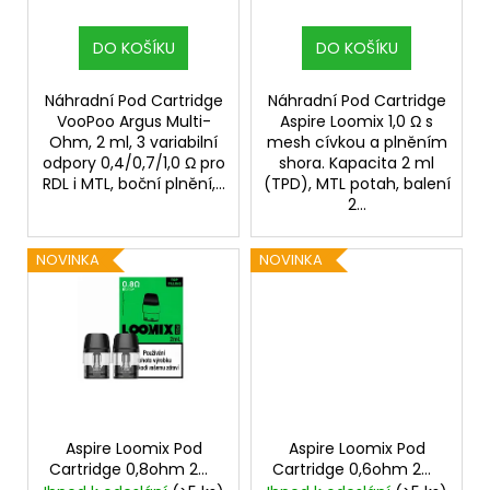
k
t
DO KOŠÍKU
DO KOŠÍKU
ů
Náhradní Pod Cartridge
Náhradní Pod Cartridge
VooPoo Argus Multi-
Aspire Loomix 1,0 Ω s
Ohm, 2 ml, 3 variabilní
mesh cívkou a plněním
odpory 0,4/0,7/1,0 Ω pro
shora. Kapacita 2 ml
RDL i MTL, boční plnění,...
(TPD), MTL potah, balení
2...
NOVINKA
NOVINKA
Aspire Loomix Pod
Aspire Loomix Pod
Cartridge 0,8ohm 2ml
Cartridge 0,6ohm 2ml