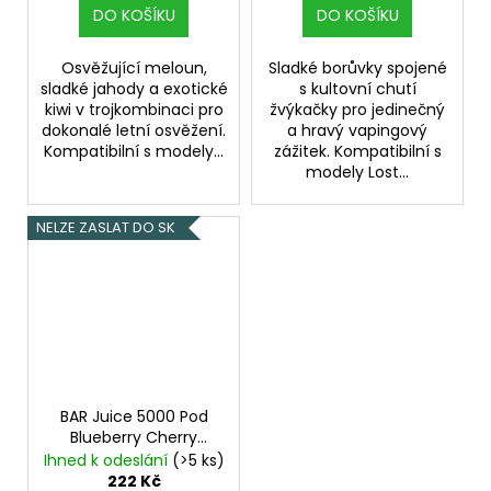
DO KOŠÍKU
DO KOŠÍKU
Osvěžující meloun,
Sladké borůvky spojené
sladké jahody a exotické
s kultovní chutí
kiwi v trojkombinaci pro
žvýkačky pro jedinečný
dokonalé letní osvěžení.
a hravý vapingový
Kompatibilní s modely...
zážitek. Kompatibilní s
modely Lost...
NELZE ZASLAT DO SK
BAR Juice 5000 Pod
Blueberry Cherry
Cranberry 20mg 2ks
Ihned k odeslání
(>5 ks)
Borůvka, Třešeň,
222 Kč