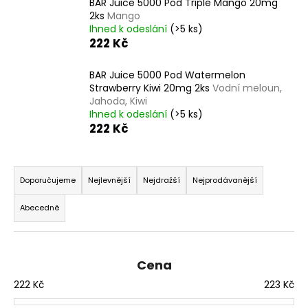
č
BAR Juice 5000 Pod Triple Mango 20mg
u
2ks
Mango
Ihned k odeslání
(>5 ks)
j
222 Kč
e
m
BAR Juice 5000 Pod Watermelon
e
Strawberry Kiwi 20mg 2ks
Vodní meloun,
Jahoda, Kiwi
Ihned k odeslání
(>5 ks)
DEKANG
222 Kč
DESERT
SHIP
10ML
Ř
11MG
a
Doporučujeme
Nejlevnější
Nejdražší
Nejprodávanější
169
Kč
z
Původně:
Abecedně
e
195
Kč
n
í
Cena
p
222
Kč
223
Kč
r
o