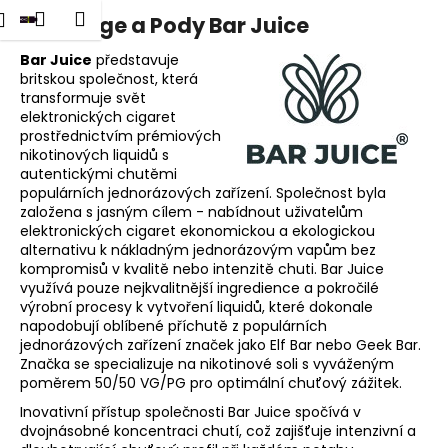
K
dat
Nákupní
Menu
Přihlášení
Cartridge a Pody Bar Juice
Přejít
o
na
Zpět
Zpět
košík
š
obsah
Bar Juice
představuje
britskou společnost, která
í
transformuje svět
C
k
elektronických cigaret
o
prostřednictvím prémiových
p
nikotinových liquidů s
autentickými chutěmi
o
populárních jednorázových zařízení. Společnost byla
t
založena s jasným cílem - nabídnout uživatelům
elektronických cigaret ekonomickou a ekologickou
ř
alternativu k nákladným jednorázovým vapům bez
e
kompromisů v kvalitě nebo intenzitě chuti. Bar Juice
b
využívá pouze nejkvalitnější ingredience a pokročilé
výrobní procesy k vytvoření liquidů, které dokonale
u
napodobují oblíbené příchutě z populárních
j
jednorázových zařízení značek jako Elf Bar nebo Geek Bar.
e
Značka se specializuje na nikotinové soli s vyváženým
poměrem 50/50 VG/PG pro optimální chuťový zážitek.
t
Inovativní přístup společnosti Bar Juice spočívá v
e
dvojnásobné koncentraci chutí, což zajišťuje intenzivní a
n