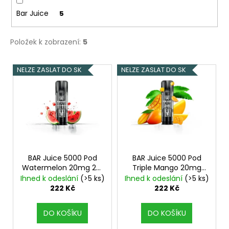
Bar Juice
5
Položek k zobrazení:
5
V
NELZE ZASLAT DO SK
NELZE ZASLAT DO SK
ý
p
i
s
p
r
o
BAR Juice 5000 Pod
BAR Juice 5000 Pod
Watermelon 20mg 2ks
Triple Mango 20mg
d
Vodní meloun
2ks
Mango
Ihned k odeslání
(>5 ks)
Ihned k odeslání
(>5 ks)
u
222 Kč
222 Kč
k
t
DO KOŠÍKU
DO KOŠÍKU
ů