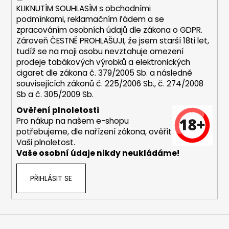
r
KLIKNUTÍM SOUHLASÍM s
obchodními
v
podmínkami,
reklamačním řádem a se
k
zpracováním osobních údajů dle zákona o
GDPR
.
y
Zároveň ČESTNĚ PROHLAŠUJI, že jsem starší 18ti let,
v
tudíž se na moji osobu nevztahuje omezení
ý
prodeje tabákových výrobků a elektronických
p
cigaret dle zákona č. 379/2005 Sb. a následně
i
souvisejících zákonů č. 225/2006 Sb., č. 274/2008
s
Sb a č. 305/2009 Sb.
u
Ověření plnoletosti
Pro nákup na našem e-shopu
potřebujeme, dle nařízení zákona, ověřit
Vaši plnoletost.
Vaše osobní údaje nikdy neukládáme!
PŘIHLÁSIT SE