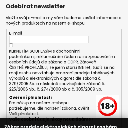
Odebírat newsletter
Vložte svůj e-mail a my vám budeme zasílat informace o
nových produktech na našem e-shopu.
E-mail
KLIKNUTÍM SOUHLASÍM s
obchodními
podmínkami,
reklamačním řádem a se zpracováním
osobních údajů dle zákona o
GDPR
. Zároveň
ČESTNĚ PROHLAŠUJI, že jsem starší 18ti let, tudíž se na
moji osobu nevztahuje omezení prodeje tabákových
výrobků a elektronických cigaret dle zákona č.
379/2005 Sb. a následně souvisejících zákonů č.
225/2006 Sb., č. 274/2008 Sb a č. 305/2009 Sb.
Ověření plnoletosti
Pro nákup na našem e-shopu
potřebujeme, dle nařízení zákona, ověřit
Vaši plnoletost.
Vaše osobní údaje nikdy neukládáme!
Zákaz prodeje elektronických cigaret osobám