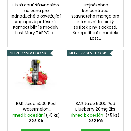
Čistá chuť šťavnatého
Trojnásobná
melounu pro
koncentrace
jednoduché a osvěžující
šťavnatého manga pro
vapingové potěšení.
intenzivní tropický
Kompatibilní s modely
zážitek plný sladkosti.
Lost Mary TAPPO a...
Kompatibilní s modely
Lost...
NELZE ZASLAT DO SK
NELZE ZASLAT DO SK
BAR Juice 5000 Pod
BAR Juice 5000 Pod
Watermelon
Blueberry 20mg 2ks
Strawberry Kiwi 20mg
Ihned k odeslání
(>5 ks)
Ihned k odeslání
(>5 ks)
2ks
Vodní meloun,
222 Kč
222 Kč
Jahoda, Kiwi