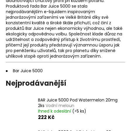
dlouhotrvající chuťový profil při každém potahu.
a
Produktová řada Bar Juice 5000 se stala
nejprodávanějším e-liquidem inspirovaným
j
jednorázovými zařízeními ve Velké Británii díky své
í
konzistentní kvalitě a široké škále příchutí, což činí z
t
produktů Bar Juice nejen ekonomicky výhodnou, ale také
ekologicky odpovědnou volbu. Společnost klade důraz na
?
udržitelnost a zodpovědný přístup k životnímu prostředí,
přičemž její produkty představují významnou úsporu jak
pro peněženku uživatelů, tak pro planetu díky snížené
uhlíkové stopě oproti jednorázovým zařízením.
HLEDAT
Bar Juice 5000
Nejprodávanější
D
o
BAR Juice 5000 Pod Watermelon 20mg
p
2ks
Vodní meloun
Ihned k odeslání
(>5 ks)
o
222 Kč
r
u