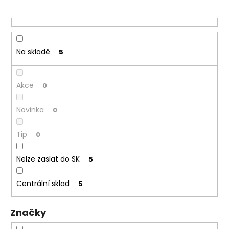
d
u
k
t
Na skladě
5
ů
Akce
0
Novinka
0
Tip
0
Nelze zaslat do SK
5
Centrální sklad
5
Značky