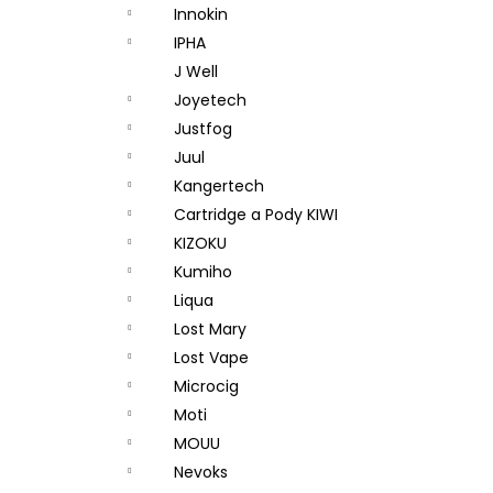
Innokin
IPHA
J Well
Joyetech
Justfog
Juul
Kangertech
Cartridge a Pody KIWI
KIZOKU
Kumiho
Liqua
Lost Mary
Lost Vape
Microcig
Moti
MOUU
Nevoks