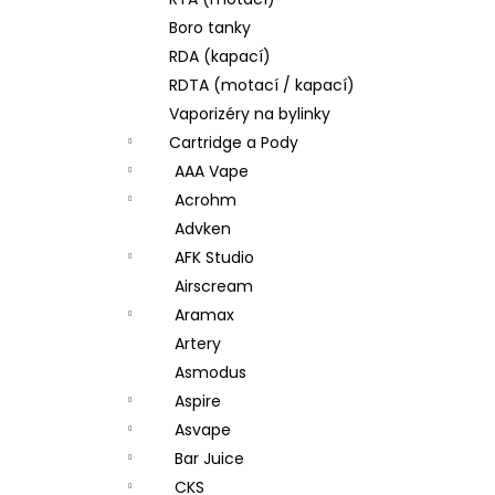
JOYETECH BF SS316 ATOMIZER 0,6OHM
l
Boro tanky
48 Kč
RDA (kapací)
RDTA (motací / kapací)
Vaporizéry na bylinky
Cartridge a Pody
AAA Vape
Acrohm
Advken
AFK Studio
Airscream
Aramax
Artery
Asmodus
Aspire
Asvape
Bar Juice
CKS