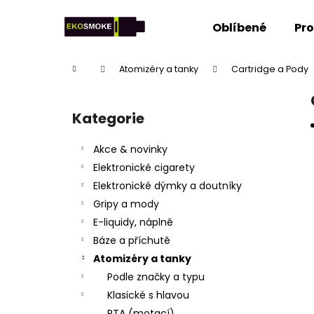
K
Přejít
na
o
Oblíbené
Pr
obsah
Zpět
Zpět
š
do
do
í
Domů
Atomizéry a tanky
Cartridge a Pody
k
obchodu
obchodu
P
o
Kategorie
Přeskočit
s
kategorie
t
Akce & novinky
r
Elektronické cigarety
a
Elektronické dýmky a doutníky
n
Gripy a mody
n
E-liquidy, náplně
í
Báze a příchutě
p
Atomizéry a tanky
a
Podle značky a typu
n
Klasické s hlavou
e
RTA (motací)