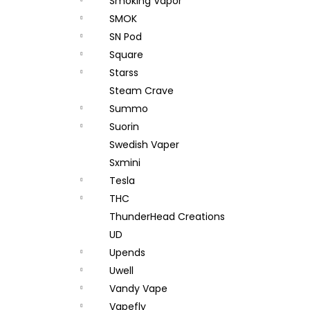
Smoking Vapor
SMOK
SN Pod
Square
Starss
Steam Crave
Summo
Suorin
Swedish Vaper
Sxmini
Tesla
THC
ThunderHead Creations
UD
Upends
Uwell
Vandy Vape
Vapefly