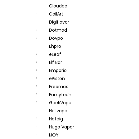
Cloudee
CoilArt
Digiflavor
Dotmod
Dovpo
Ehpro
eLeaf
Elf Bar
Emporio
ePiston
Freemax
Fumytech
GeekVape
Hellvape
Hotcig
Hugo Vapor
IJOY