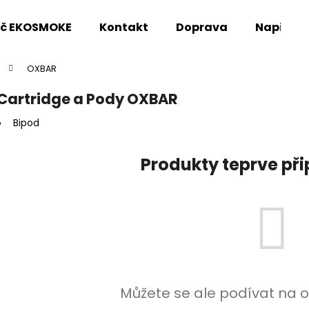
oč EKOSMOKE
Kontakt
Doprava
Napište
OXBAR
Co potřebujete najít?
Cartridge a Pody OXBAR
Bipod
HLEDAT
Produkty teprve př
Doporučujeme
Můžete se ale podívat na o