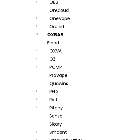
OBS
OnCloud
OneVape
Orchid
OXBAR
Bipod
OXVA
OZ
POMP
ProVape
Quawins
RELX
Riot
Ritchy
Sense
Sikary
Smoant