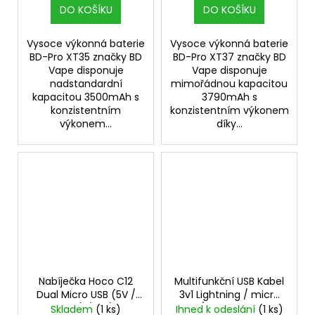
DO KOŠÍKU
DO KOŠÍKU
Vysoce výkonná baterie
Vysoce výkonná baterie
BD-Pro XT35 značky BD
BD-Pro XT37 značky BD
Vape disponuje
Vape disponuje
nadstandardní
mimořádnou kapacitou
kapacitou 3500mAh s
3790mAh s
konzistentním
konzistentním výkonem
výkonem...
díky...
Nabíječka Hoco C12
Multifunkční USB Kabel
Dual Micro USB (5V /
3v1 Lightning / micro
2,4A) (Bílá)
USB / USB-C - 1,2m -
Skladem
(1 ks)
Ihned k odeslání
(1 ks)