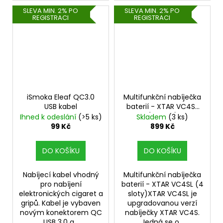
SLEVA MIN. 2% PO
SLEVA MIN. 2% PO
REGISTRACI
REGISTRACI
iSmoka Eleaf QC3.0
Multifunkční nabíječka
USB kabel
baterií - XTAR VC4SL
(4 sloty)
Ihned k odeslání
(>5 ks)
Skladem
(3 ks)
99 Kč
899 Kč
DO KOŠÍKU
DO KOŠÍKU
Nabíjecí kabel vhodný
Multifunkční nabíječka
pro nabíjení
baterií - XTAR VC4SL (4
elektronických cigaret a
sloty)XTAR VC4SL je
gripů. Kabel je vybaven
upgradovanou verzí
novým konektorem QC
nabíječky XTAR VC4S.
USB 3.0 a...
Jedná se o...