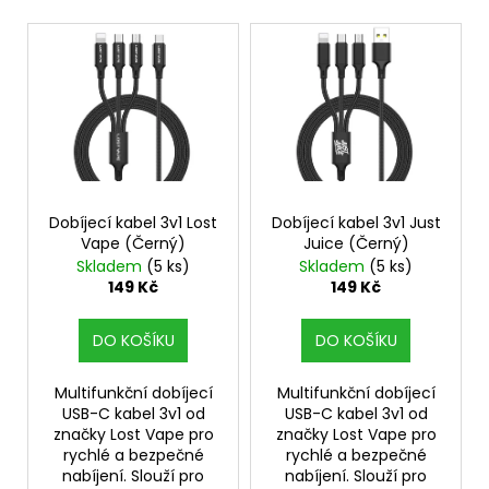
V
ý
p
i
s
p
r
o
Dobíjecí kabel 3v1 Lost
Dobíjecí kabel 3v1 Just
Vape (Černý)
Juice (Černý)
d
Skladem
(5 ks)
Skladem
(5 ks)
u
149 Kč
149 Kč
k
t
DO KOŠÍKU
DO KOŠÍKU
ů
Multifunkční dobíjecí
Multifunkční dobíjecí
USB-C kabel 3v1 od
USB-C kabel 3v1 od
značky Lost Vape pro
značky Lost Vape pro
rychlé a bezpečné
rychlé a bezpečné
nabíjení. Slouží pro
nabíjení. Slouží pro