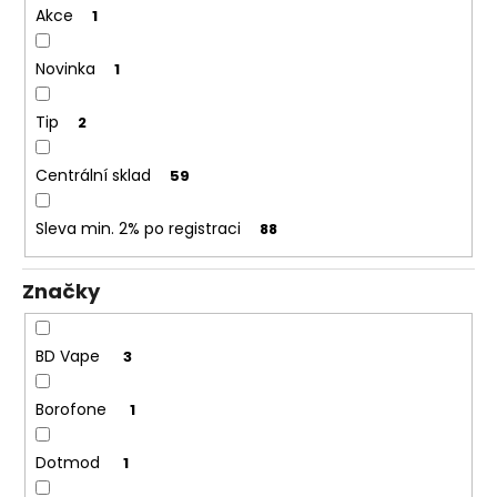
č
Akce
1
u
j
Novinka
1
e
m
e
Tip
2
Centrální sklad
59
ASPIRE
BVC
ŽHAVÍCÍ
Sleva min. 2% po registraci
88
HLAVA
1,8OHM
Značky
43
Kč
BD Vape
3
Borofone
1
Dotmod
1