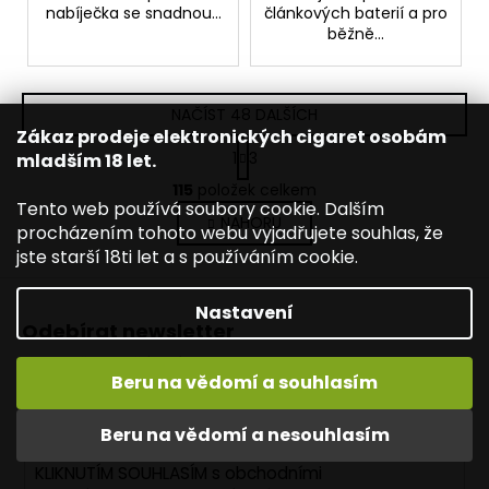
nabíječka se snadnou...
článkových baterií a pro
běžně...
NAČÍST 48 DALŠÍCH
Zákaz prodeje elektronických cigaret osobám
S
1
3
mladším 18 let.
t
O
r
115
položek celkem
v
á
Tento web používá soubory cookie. Dalším
NAHORU
l
n
procházením tohoto webu vyjadřujete souhlas, že
k
á
jste starší 18ti let a s používáním cookie.
o
d
Z
v
a
á
Nastavení
á
c
Odebírat newsletter
n
p
í
í
Nezmeškejte žádné novinky či slevy!
p
a
Beru na vědomí a souhlasím
r
t
E-mail
v
í
Beru na vědomí a nesouhlasím
k
y
KLIKNUTÍM SOUHLASÍM s
obchodními