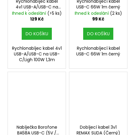
Rychlonabíjec kabel
Rychlonabíjecí kabel
4v1 USB-A/USB-C na
USB-C 66W 1m černý
USB-C/Ligh 100W 1,3m
Ihned k odeslání
(>5 ks)
Ihned k odeslání
(2 ks)
129 Kč
99 Kč
DO KOŠÍKU
DO KOŠÍKU
Rychlonabíjec kabel 4v1
Rychlonabíjecí kabel
USB-A/USB-C na USB-
USB-C 66W 1m černý
C/Ligh 100W 1,3m
Nabíječka Borofone
Dobíjecí kabel 3v1
BA58A USB-C (5V /
REMAX SUDA (Černý)