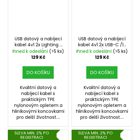
USB datový a nabíjecí
USB datový a nabíjecí
kabel 4v1 2x Lighting /
kabel 4v1 2x USB-C /1x
1x micro USB / 1x USB-C
micro USB / 1x Lighting
Ihned k odeslání
(>5 ks)
Ihned k odeslání
(>5 ks)
- 2.8A
- 2.8A
129 Kč
129 Kč
DO KOŠÍKU
DO KOŠÍKU
Kvalitní datový a
Kvalitní datový a
nabíjecí kabel s
nabíjecí kabel s
praktickým TPE
praktickým TPE
nylonovým opletem a
nylonovým opletem a
hliníkovými koncovkami
hliníkovými koncovkami
pro delší životnost....
pro delší životnost....
SLEVA MIN. 2% PO
SLEVA MIN. 2% PO
REGISTRACI
REGISTRACI