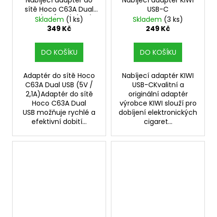
Nabíjecí adaptér do
Nabíjecí adaptér KIWI
sítě Hoco C63A Dual
USB-C
USB (5V / 2,1A) (Bílý)
Skladem
(1 ks)
Skladem
(3 ks)
349 Kč
249 Kč
DO KOŠÍKU
DO KOŠÍKU
Adaptér do sítě Hoco
Nabíjecí adaptér KIWI
C63A Dual USB (5V /
USB-CKvalitní a
2,1A)Adaptér do sítě
originální adaptér
Hoco C63A Dual
výrobce KIWI slouží pro
USB možňuje rychlé a
dobíjení elektronických
efektivní dobití...
cigaret...