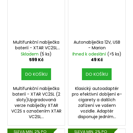
Multifunkční nabíječka
Autonabíječka 12V, USB
baterií - XTAR VC2SL
- Marion
(2 sloty)
Skladem
(5 ks)
Ihned k odeslání
(>5 ks)
599 Kč
49 Kč
DO KOŠÍKU
DO KOŠÍKU
Multifunkční nabíječka
Klasický autoadaptér
baterií - XTAR VC2SL (2
pro efektivní dobíjení e-
sloty)Upgradovaná
cigarety a dalších
verze nabíječky XTAR
zařízení ve vašem
VC2S s označením XTAR
vozidle. Adaptér
VC2SL...
disponuje jedním...
SLEVA MIN. 2% PO
SLEVA MIN. 2% PO