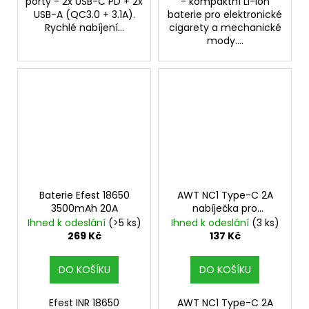
porty - 2x USB-C PD + 2x
- kompaktní Li-ion
USB-A (QC3.0 + 3.1A).
baterie pro elektronické
Rychlé nabíjení...
cigarety a mechanické
mody....
Baterie Efest 18650
AWT NC1 Type-C 2A
3500mAh 20A
nabíječka pro
monočlánky
Ihned k odeslání
(>5 ks)
Ihned k odeslání
(3 ks)
269 Kč
137 Kč
DO KOŠÍKU
DO KOŠÍKU
Efest INR 18650
AWT NC1 Type-C 2A