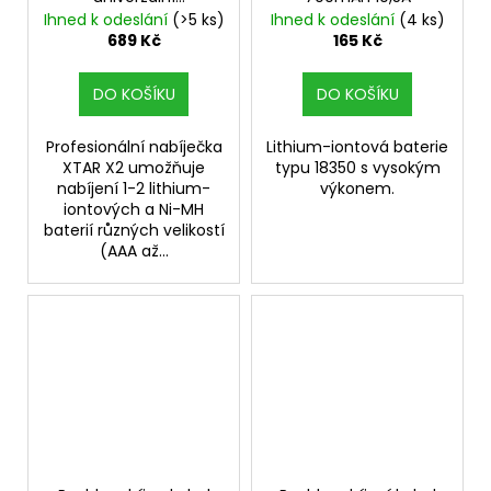
rychlonabíječka s
Ihned k odeslání
(>5 ks)
Ihned k odeslání
(4 ks)
Micro USB vstupem
689 Kč
165 Kč
DO KOŠÍKU
DO KOŠÍKU
Profesionální nabíječka
Lithium-iontová baterie
XTAR X2 umožňuje
typu 18350 s vysokým
nabíjení 1-2 lithium-
výkonem.
iontových a Ni-MH
baterií různých velikostí
(AAA až...