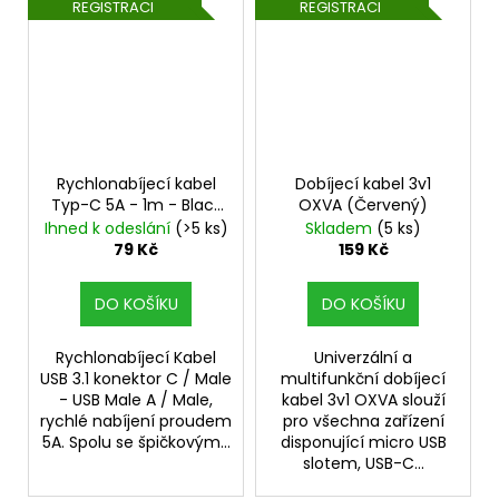
REGISTRACI
REGISTRACI
Rychlonabíjecí kabel
Dobíjecí kabel 3v1
Typ-C 5A - 1m - Black
OXVA (Červený)
opletený
Ihned k odeslání
(>5 ks)
Skladem
(5 ks)
79 Kč
159 Kč
DO KOŠÍKU
DO KOŠÍKU
Rychlonabíjecí Kabel
Univerzální a
USB 3.1 konektor C / Male
multifunkční dobíjecí
- USB Male A / Male,
kabel 3v1 OXVA slouží
rychlé nabíjení proudem
pro všechna zařízení
5A. Spolu se špičkovým...
disponující micro USB
slotem, USB-C...