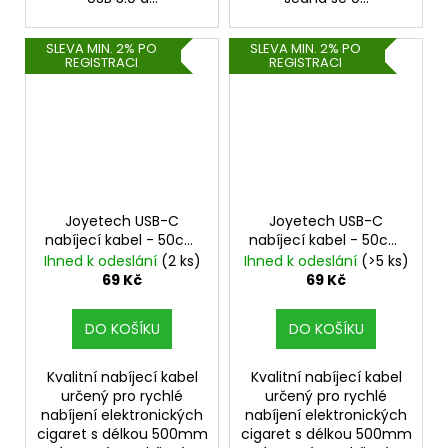
SLEVA MIN. 2% PO
SLEVA MIN. 2% PO
REGISTRACI
REGISTRACI
Joyetech USB-C
Joyetech USB-C
nabíjecí kabel - 50cm
nabíjecí kabel - 50cm
- Silver
- Red
Ihned k odeslání
(2 ks)
Ihned k odeslání
(>5 ks)
69 Kč
69 Kč
DO KOŠÍKU
DO KOŠÍKU
Kvalitní nabíjecí kabel
Kvalitní nabíjecí kabel
určený pro rychlé
určený pro rychlé
nabíjení elektronických
nabíjení elektronických
cigaret s délkou 500mm
cigaret s délkou 500mm