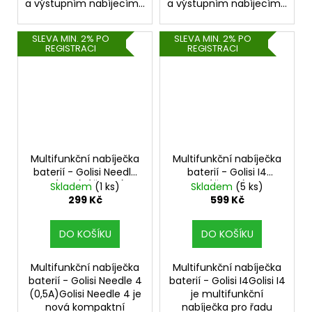
a výstupním nabíjecím...
a výstupním nabíjecím...
SLEVA MIN. 2% PO
SLEVA MIN. 2% PO
REGISTRACI
REGISTRACI
Multifunkční nabíječka
Multifunkční nabíječka
baterií - Golisi Needle
baterií - Golisi I4
4 (0,5A) (Černá)
(Černá)
Skladem
(1 ks)
Skladem
(5 ks)
299 Kč
599 Kč
DO KOŠÍKU
DO KOŠÍKU
Multifunkční nabíječka
Multifunkční nabíječka
baterií - Golisi Needle 4
baterií - Golisi I4Golisi I4
(0,5A)Golisi Needle 4 je
je multifunkční
nová kompaktní
nabíječka pro řadu