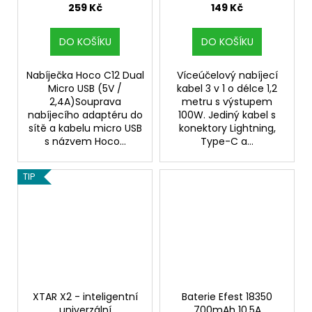
100W
259 Kč
149 Kč
DO KOŠÍKU
DO KOŠÍKU
Nabíječka Hoco C12 Dual
Víceúčelový nabíjecí
Micro USB (5V /
kabel 3 v 1 o délce 1,2
2,4A)Souprava
metru s výstupem
nabíjecího adaptéru do
100W. Jediný kabel s
sítě a kabelu micro USB
konektory Lightning,
s názvem Hoco...
Type-C a...
TIP
XTAR X2 - inteligentní
Baterie Efest 18350
univerzální
700mAh 10,5A