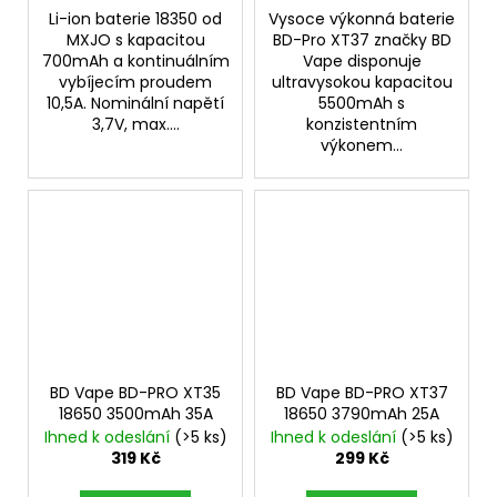
Li-ion baterie 18350 od
Vysoce výkonná baterie
MXJO s kapacitou
BD-Pro XT37 značky BD
700mAh a kontinuálním
Vape disponuje
vybíjecím proudem
ultravysokou kapacitou
10,5A. Nominální napětí
5500mAh s
3,7V, max....
konzistentním
výkonem...
BD Vape BD-PRO XT35
BD Vape BD-PRO XT37
18650 3500mAh 35A
18650 3790mAh 25A
Ihned k odeslání
(>5 ks)
Ihned k odeslání
(>5 ks)
319 Kč
299 Kč