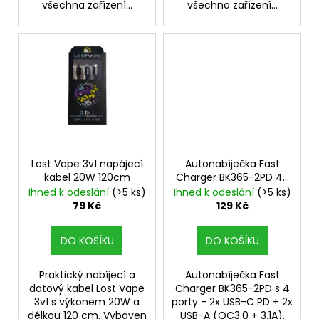
všechna zařízení...
všechna zařízení...
Lost Vape 3v1 napájecí
Autonabíječka Fast
kabel 20W 120cm
Charger BK365-2PD 4-
Port bílá
Ihned k odeslání
(>5 ks)
Ihned k odeslání
(>5 ks)
79 Kč
129 Kč
DO KOŠÍKU
DO KOŠÍKU
Praktický nabíjecí a
Autonabíječka Fast
datový kabel Lost Vape
Charger BK365-2PD s 4
3v1 s výkonem 20W a
porty - 2x USB-C PD + 2x
délkou 120 cm. Vybaven
USB-A (QC3.0 + 3.1A).