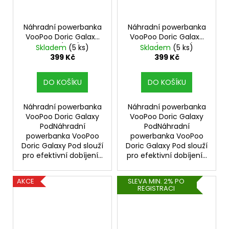
Náhradní powerbanka
Náhradní powerbanka
VooPoo Doric Galaxy
VooPoo Doric Galaxy
Pod (Pink)
Pod (Lake Blue)
Skladem
(5 ks)
Skladem
(5 ks)
399 Kč
399 Kč
DO KOŠÍKU
DO KOŠÍKU
Náhradní powerbanka
Náhradní powerbanka
VooPoo Doric Galaxy
VooPoo Doric Galaxy
PodNáhradní
PodNáhradní
powerbanka VooPoo
powerbanka VooPoo
Doric Galaxy Pod slouží
Doric Galaxy Pod slouží
pro efektivní dobíjení...
pro efektivní dobíjení...
AKCE
SLEVA MIN. 2% PO
REGISTRACI