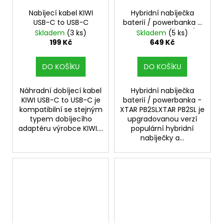
Nabíjecí kabel KIWI
Hybridní nabíječka
USB-C to USB-C
baterií / powerbanka -
XTAR PB2SL (Černá)
Skladem
(3 ks)
Skladem
(5 ks)
199 Kč
649 Kč
DO KOŠÍKU
DO KOŠÍKU
Náhradní dobíjecí kabel
Hybridní nabíječka
KIWI USB-C to USB-C je
baterií / powerbanka -
kompatibilní se stejným
XTAR PB2SLXTAR PB2SL je
typem dobíjecího
upgradovanou verzí
adaptéru výrobce KIWI....
populární hybridní
nabíječky a...