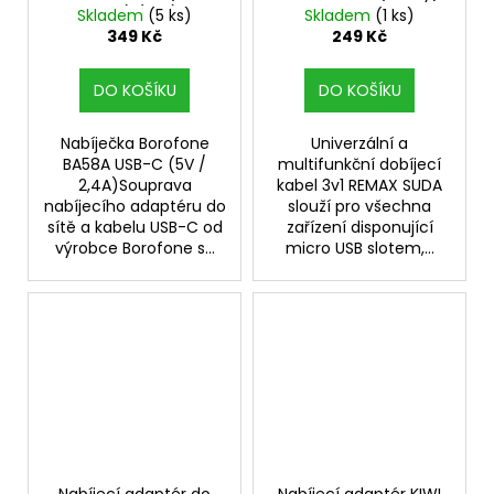
2,4A) (Bílá)
Skladem
(5 ks)
Skladem
(1 ks)
349 Kč
249 Kč
DO KOŠÍKU
DO KOŠÍKU
Nabíječka Borofone
Univerzální a
BA58A USB-C (5V /
multifunkční dobíjecí
2,4A)Souprava
kabel 3v1 REMAX SUDA
nabíjecího adaptéru do
slouží pro všechna
sítě a kabelu USB-C od
zařízení disponující
výrobce Borofone s...
micro USB slotem,...