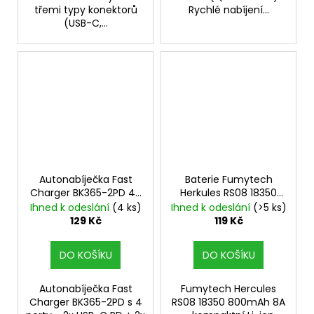
třemi typy konektorů
Rychlé nabíjení...
(USB-C,...
Autonabíječka Fast
Baterie Fumytech
Charger BK365-2PD 4-
Herkules RS08 18350
Port černá
800mAh 8A
Ihned k odeslání
(4 ks)
Ihned k odeslání
(>5 ks)
129 Kč
119 Kč
DO KOŠÍKU
DO KOŠÍKU
Autonabíječka Fast
Fumytech Hercules
Charger BK365-2PD s 4
RS08 18350 800mAh 8A