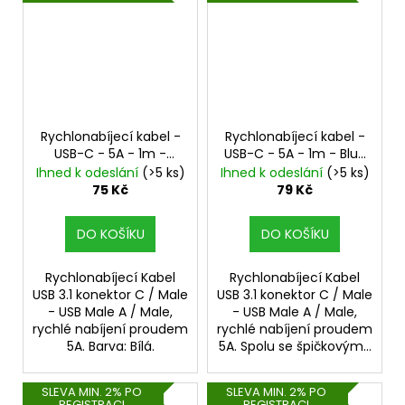
Rychlonabíjecí kabel -
Rychlonabíjecí kabel -
USB-C - 5A - 1m -
USB-C - 5A - 1m - Blue
White
opletený
Ihned k odeslání
(>5 ks)
Ihned k odeslání
(>5 ks)
75 Kč
79 Kč
DO KOŠÍKU
DO KOŠÍKU
Rychlonabíjecí Kabel
Rychlonabíjecí Kabel
USB 3.1 konektor C / Male
USB 3.1 konektor C / Male
- USB Male A / Male,
- USB Male A / Male,
rychlé nabíjení proudem
rychlé nabíjení proudem
5A. Barva: Bílá.
5A. Spolu se špičkovým...
SLEVA MIN. 2% PO
SLEVA MIN. 2% PO
REGISTRACI
REGISTRACI