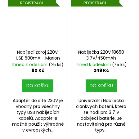
REGISTRACI
REGISTRACI
Nabíjecí zdroj 220V,
Nabíječka 220V 18650
USB 500mA - Marion
3,7V/450mAh
Ihned k odeslání
(>5 ks)
Ihned k odeslání
(>5 ks)
80 Kč
249 Kč
DO KOŠÍKU
DO KOŠÍKU
Adaptér do sítě 230V je
Univerzální Nabíječka
vhodný pro všechny
článkvých baterií, která
typy USB nabíjecích
se hodí pro 3.7 V
kabelů. Adaptér je
dobíjecí baterie. Je
možné použít výhradně
nastavitelná pro různé
v evropských...
typy...