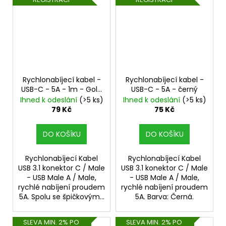
Rychlonabíjecí kabel -
Rychlonabíjecí kabel -
USB-C - 5A - 1m - Gold
USB-C - 5A - černý
opletený
Ihned k odeslání
(>5 ks)
Ihned k odeslání
(>5 ks)
79 Kč
75 Kč
DO KOŠÍKU
DO KOŠÍKU
Rychlonabíjecí Kabel
Rychlonabíjecí Kabel
USB 3.1 konektor C / Male
USB 3.1 konektor C / Male
- USB Male A / Male,
- USB Male A / Male,
rychlé nabíjení proudem
rychlé nabíjení proudem
5A. Spolu se špičkovým...
5A. Barva: Černá.
SLEVA MIN. 2% PO
SLEVA MIN. 2% PO