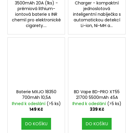
3500mAh 20A (1ks) -
Charger - kompaktní
prémiová lithium-
jednoslotová
iontová baterie s INR
inteligentní nabíječka s
chemií pro elektronické
automatickou detekcí
cigarety....
Li-ion, Ni-MH a...
Baterie MXJO 18350
BD Vape BD-PRO XT55
700mAh 10,5A
21700 5500mAh 45A
Ihned k odeslání
(>5 ks)
Ihned k odeslání
(>5 ks)
149 Kč
339 Kč
DO KOŠÍKU
DO KOŠÍKU