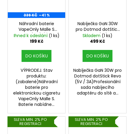
339 KČ
–41 %
Náhradní baterie
Nabíječka GaN 30W
VapeOnly Malle S
pro Dotmod dotStick
180mAh (2ks) (Černá)
Revo (EU)
Ihned k odeslání
(1 ks)
Skladem
(1 ks)
- VÝPRODEJ.
199 Kč
499 Kč
DO KOŠÍKU
DO KOŠÍKU
VÝPRODEJ. Stav
Nabíječka GaN 30W pro
produktu:
Dotmod dotStick Revo
(zabalené)Náhradní
(5V / 3A)Profesionální
baterie pro
sada nabíjecího
elektronickou cigaretu
adaptéru do sítě a...
VapeOnly Malle S.
Baterie nabídne...
SLEVA MIN. 2% PO
SLEVA MIN. 2% PO
REGISTRACI
REGISTRACI