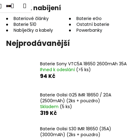
K
dat
Nákupní
Menu
Přihlášení
Baterie, nabíjení
Přejít
o
na
Zpět
Zpět
košík
š
obsah
Bateriové články
Baterie eGo
Baterie 510
Ostatní baterie
í
Nabíječky a kabely
Powerbanky
C
k
o
Nejprodávanější
p
o
t
Baterie Sony VTC5A 18650 2600mAh 35A
Ihned k odeslání
(>5 ks)
ř
94 Kč
e
b
Baterie Golisi G25 IMR 18650 / 20A
u
(2500mAh) (2ks + pouzdro)
j
Skladem
(5 ks)
e
319 Kč
t
e
Baterie Golisi S30 IMR 18650 (35A)
(3000mAh) (2ks + pouzdro)
n