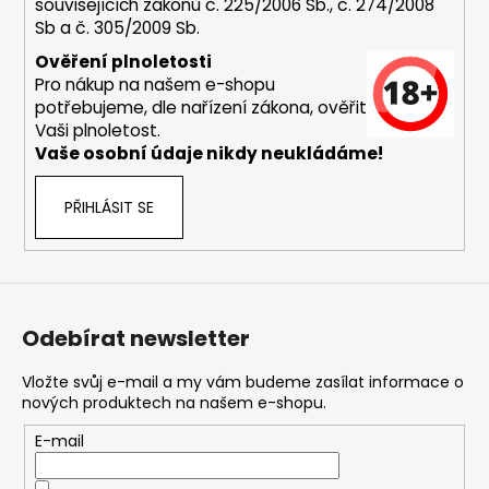
i
souvisejících zákonů č. 225/2006 Sb., č. 274/2008
s
Sb a č. 305/2009 Sb.
u
Ověření plnoletosti
Pro nákup na našem e-shopu
potřebujeme, dle nařízení zákona, ověřit
Vaši plnoletost.
Vaše osobní údaje nikdy neukládáme!
PŘIHLÁSIT SE
Odebírat newsletter
Vložte svůj e-mail a my vám budeme zasílat informace o
nových produktech na našem e-shopu.
E-mail