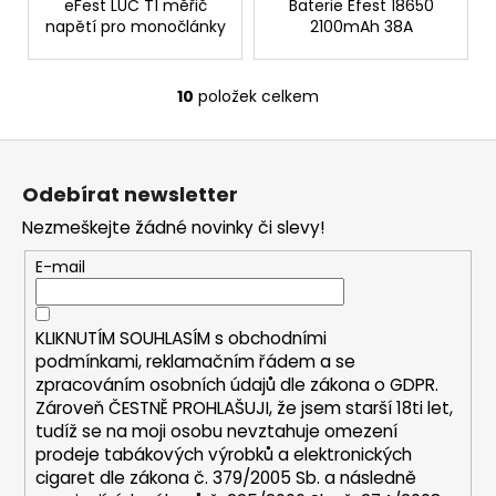
eFest LUC T1 měřič
Baterie Efest 18650
napětí pro monočlánky
2100mAh 38A
10
položek celkem
O
v
Z
l
á
á
Odebírat newsletter
d
p
a
Nezmeškejte žádné novinky či slevy!
a
c
t
E-mail
í
í
p
r
KLIKNUTÍM SOUHLASÍM s
obchodními
v
podmínkami,
reklamačním řádem a se
k
zpracováním osobních údajů dle zákona o
GDPR
.
y
Zároveň ČESTNĚ PROHLAŠUJI, že jsem starší 18ti let,
v
tudíž se na moji osobu nevztahuje omezení
ý
prodeje tabákových výrobků a elektronických
p
cigaret dle zákona č. 379/2005 Sb. a následně