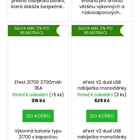
přesná nabíječka baterií,
vhodná pro drtivou
která dokáže bezpečně...
většinu výkonných a
nízkoodporových...
SLEVA MIN. 2% PO
SLEVA MIN. 2% PO
REGISTRACI
REGISTRACI
Efest 21700 3700mAh
eFest V2 dual USB
35A
nabíječka monočlánky
Ihned k odeslání
(>5 ks)
Ihned k odeslání
(3 ks)
315 Kč
629 Kč
DO KOŠÍKU
DO KOŠÍKU
Výkonná batarie typu
eFest V2 dual USB
21700 s kapacitou
nabíječka monočlánky