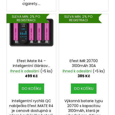
č
cigarety....
u
j
SLEVA MIN. 2% PO
SLEVA MIN. 2% PO
e
REGISTRACI
REGISTRACI
m
e
DEKANG
MALINA
10ML
11MG
Efest iMate R4 -
Efest IMR 20700
169
Inteligentní článková
3100mAh 30A
Kč
nabíječka - AC/USB
Ihned k odeslání
(>5 ks)
Ihned k odeslání
(>5 ks)
Původně:
499 Kč
385 Kč
195
Kč
DO KOŠÍKU
DO KOŠÍKU
Inteligentní rychlá QC
Výkonná batarie typu
nabíječka Efest iMATE R4
20700 s kapacitou
je cenově dostupná a
3100mAh, která je