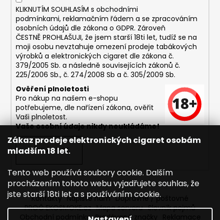
KLIKNUTÍM SOUHLASÍM s
obchodními
podmínkami,
reklamačním řádem a se zpracováním
osobních údajů dle zákona o
GDPR
. Zároveň
ČESTNĚ PROHLAŠUJI, že jsem starší 18ti let, tudíž se na
moji osobu nevztahuje omezení prodeje tabákových
výrobků a elektronických cigaret dle zákona č.
379/2005 Sb. a následně souvisejících zákonů č.
225/2006 Sb., č. 274/2008 Sb a č. 305/2009 Sb.
Ověření plnoletosti
Pro nákup na našem e-shopu
potřebujeme, dle nařízení zákona, ověřit
Vaši plnoletost.
Vaše osobní údaje nikdy neukládáme!
Zákaz prodeje elektronických cigaret osobám
mladším 18 let.
PŘIHLÁSIT SE
Tento web používá soubory cookie. Dalším
procházením tohoto webu vyjadřujete souhlas, že
jste starší 18ti let a s používáním cookie.
Kontakty
Napište nám
Dopravné / poštovné
PROČ EKOSMOKE.cz
Mapa serveru
Slovník pojmů
Obchodní podmínky
Prodávané značky
Reklamace
Nastavení