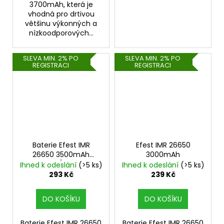
3700mAh, která je
vhodná pro drtivou
většinu výkonných a
nízkoodporových...
SLEVA MIN. 2% PO
SLEVA MIN. 2% PO
REGISTRACI
REGISTRACI
Baterie Efest IMR
Efest IMR 26650
26650 3500mAh
3000mAh
32A/64A
Ihned k odeslání
(>5 ks)
Ihned k odeslání
(>5 ks)
293 Kč
239 Kč
DO KOŠÍKU
DO KOŠÍKU
Baterie Efest IMR 26650
Baterie Efest IMR 26650