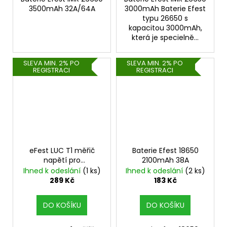
3500mAh 32A/64A
3000mAh Baterie Efest
typu 26650 s
kapacitou 3000mAh,
která je specielně...
SLEVA MIN. 2% PO
SLEVA MIN. 2% PO
REGISTRACI
REGISTRACI
eFest LUC T1 měřič
Baterie Efest 18650
napětí pro
2100mAh 38A
monočlánky
Ihned k odeslání
(1 ks)
Ihned k odeslání
(2 ks)
289 Kč
183 Kč
DO KOŠÍKU
DO KOŠÍKU