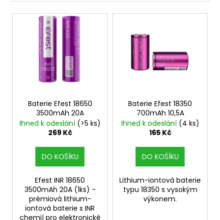
n
a
V
í
j
ý
p
í
p
r
t
i
o
?
s
d
p
u
r
k
o
Baterie Efest 18650
Baterie Efest 18350
t
3500mAh 20A
700mAh 10,5A
HLEDAT
d
ů
Ihned k odeslání
(>5 ks)
Ihned k odeslání
(4 ks)
u
269 Kč
165 Kč
k
t
D
DO KOŠÍKU
DO KOŠÍKU
o
ů
p
Efest INR 18650
Lithium-iontová baterie
o
3500mAh 20A (1ks) -
typu 18350 s vysokým
r
prémiová lithium-
výkonem.
iontová baterie s INR
u
chemií pro elektronické