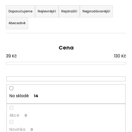
Ř
a
a
Doporučujeme
Nejlevnější
Nejdražší
Nejprodávanější
j
z
í
Abecedně
e
t
n
?
í
Cena
p
39
Kč
130
Kč
r
o
HLEDAT
d
u
k
D
t
Na skladě
14
o
ů
p
o
Akce
0
r
u
Novinka
0