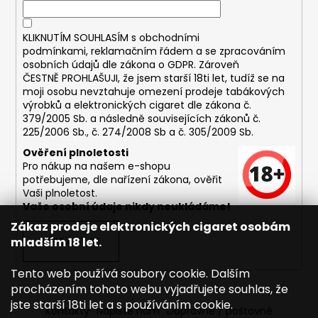
KLIKNUTÍM SOUHLASÍM s
obchodními
podmínkami,
reklamačním řádem a se zpracováním
osobních údajů dle zákona o
GDPR
. Zároveň
ČESTNĚ PROHLAŠUJI, že jsem starší 18ti let, tudíž se na
moji osobu nevztahuje omezení prodeje tabákových
výrobků a elektronických cigaret dle zákona č.
379/2005 Sb. a následně souvisejících zákonů č.
225/2006 Sb., č. 274/2008 Sb a č. 305/2009 Sb.
Ověření plnoletosti
Pro nákup na našem e-shopu
potřebujeme, dle nařízení zákona, ověřit
Vaši plnoletost.
Vaše osobní údaje nikdy neukládáme!
Zákaz prodeje elektronických cigaret osobám
mladším 18 let.
PŘIHLÁSIT SE
Tento web používá soubory cookie. Dalším
procházením tohoto webu vyjadřujete souhlas, že
jste starší 18ti let a s používáním cookie.
Kontakty
Napište nám
Dopravné / poštovné