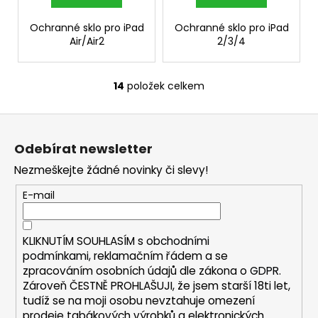
Ochranné sklo pro iPad
Ochranné sklo pro iPad
Air/Air2
2/3/4
14
položek celkem
O
v
Z
l
á
á
Odebírat newsletter
d
p
a
Nezmeškejte žádné novinky či slevy!
a
c
t
E-mail
í
í
p
r
KLIKNUTÍM SOUHLASÍM s
obchodními
v
podmínkami,
reklamačním řádem a se
k
zpracováním osobních údajů dle zákona o
GDPR
.
y
Zároveň ČESTNĚ PROHLAŠUJI, že jsem starší 18ti let,
v
tudíž se na moji osobu nevztahuje omezení
ý
prodeje tabákových výrobků a elektronických