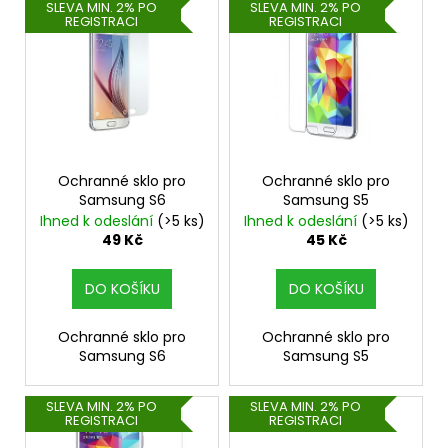
V
SLEVA MIN. 2% PO
SLEVA MIN. 2% PO
REGISTRACI
REGISTRACI
ý
p
i
s
p
r
o
Ochranné sklo pro
Ochranné sklo pro
Samsung S6
Samsung S5
d
Ihned k odeslání
(>5 ks)
Ihned k odeslání
(>5 ks)
u
49 Kč
45 Kč
k
t
DO KOŠÍKU
DO KOŠÍKU
ů
Ochranné sklo pro
Ochranné sklo pro
Samsung S6
Samsung S5
SLEVA MIN. 2% PO
SLEVA MIN. 2% PO
REGISTRACI
REGISTRACI