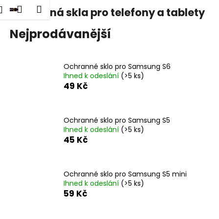
K
dat
Nákupní
Menu
Přihlášení
Ochranná skla pro telefony a tablety
Přejít
o
na
Zpět
Zpět
košík
š
obsah
Nejprodávanější
í
C
k
o
Ochranné sklo pro Samsung S6
p
Ihned k odeslání
(>5 ks)
49 Kč
o
t
ř
Ochranné sklo pro Samsung S5
e
Ihned k odeslání
(>5 ks)
45 Kč
b
u
j
Ochranné sklo pro Samsung S5 mini
e
Ihned k odeslání
(>5 ks)
t
59 Kč
e
n