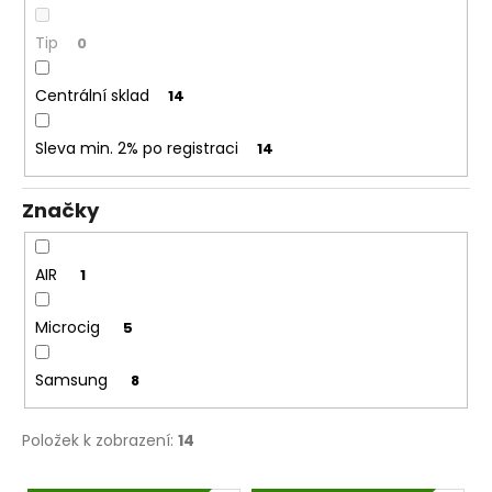
č
u
Tip
0
j
e
Centrální sklad
m
14
e
Sleva min. 2% po registraci
14
DEKANG
MENTOL
Značky
10ML
11MG
169
AIR
1
Kč
Původně:
Microcig
5
195
Kč
Samsung
8
Položek k zobrazení:
14