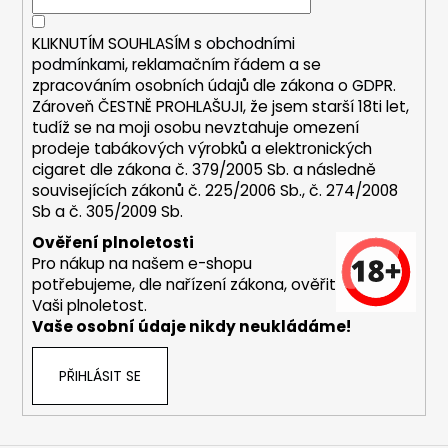
í
p
r
KLIKNUTÍM SOUHLASÍM s
obchodními
v
podmínkami,
reklamačním řádem a se
k
zpracováním osobních údajů dle zákona o
GDPR
.
y
Zároveň ČESTNĚ PROHLAŠUJI, že jsem starší 18ti let,
v
tudíž se na moji osobu nevztahuje omezení
ý
prodeje tabákových výrobků a elektronických
p
cigaret dle zákona č. 379/2005 Sb. a následně
i
souvisejících zákonů č. 225/2006 Sb., č. 274/2008
s
Sb a č. 305/2009 Sb.
u
Ověření plnoletosti
Pro nákup na našem e-shopu
potřebujeme, dle nařízení zákona, ověřit
Vaši plnoletost.
Vaše osobní údaje nikdy neukládáme!
PŘIHLÁSIT SE