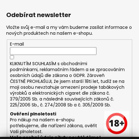
Odebírat newsletter
Vložte svůj e-mail a my vám budeme zasílat informace o
nových produktech na našem e-shopu.
E-mail
KLIKNUTÍM SOUHLASÍM s
obchodními
podmínkami,
reklamačním řádem a se zpracováním
osobních údajů dle zákona o
GDPR
. Zároveň
ČESTNĚ PROHLAŠUJI, že jsem starší 18ti let, tudíž se na
moji osobu nevztahuje omezení prodeje tabákových
výrobků a elektronických cigaret dle zákona č.
379/2005 Sb. a následně souvisejících zákonů č.
225/2006 Sb., č. 274/2008 Sb a č. 305/2009 Sb.
Ověření plnoletosti
Pro nákup na našem e-shopu
potřebujeme, dle nařízení zákona, ověřit
Vaši plnoletost.
Vaše osobní údaje nikdy neukládáme!