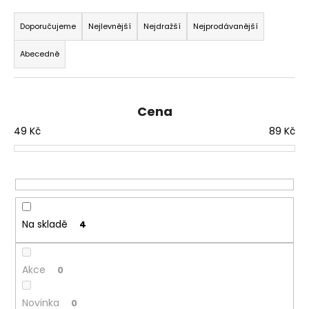
Ř
a
a
Doporučujeme
Nejlevnější
Nejdražší
Nejprodávanější
j
z
í
Abecedně
e
t
n
?
í
Cena
p
49
Kč
89
Kč
r
o
HLEDAT
d
u
k
D
t
Na skladě
4
o
ů
p
o
Akce
0
r
u
Novinka
0