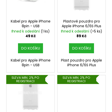
s
p
r
o
Kabel pro Apple iPhone
Plastové pouzdro pro
8pin - USB
Apple iPhone 6/6S Plus
d
Ihned k odeslání
(1 ks)
Ihned k odeslání
(>5 ks)
u
49 Kč
89 Kč
k
t
DO KOŠÍKU
DO KOŠÍKU
ů
Kabel pro Apple iPhone
Plast pouzdro pro Apple
8pin - USB
iPhone 6/6S Plus
SLEVA MIN. 2% PO
SLEVA MIN. 2% PO
REGISTRACI
REGISTRACI