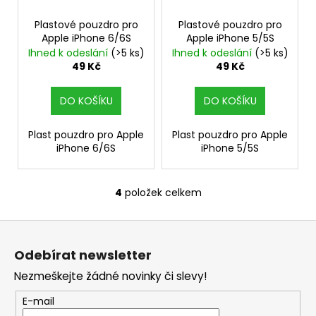
Plastové pouzdro pro
Plastové pouzdro pro
Apple iPhone 6/6S
Apple iPhone 5/5S
Ihned k odeslání
(>5 ks)
Ihned k odeslání
(>5 ks)
49 Kč
49 Kč
DO KOŠÍKU
DO KOŠÍKU
Plast pouzdro pro Apple
Plast pouzdro pro Apple
iPhone 6/6S
iPhone 5/5S
4
položek celkem
O
v
Z
l
á
á
Odebírat newsletter
d
p
a
Nezmeškejte žádné novinky či slevy!
a
c
t
E-mail
í