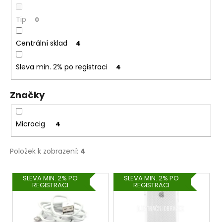
č
u
Tip
0
j
e
Centrální sklad
m
4
e
Sleva min. 2% po registraci
4
ASPIRE
BVC
Značky
ŽHAVÍCÍ
HLAVA
1,8OHM
Microcig
4
43
Kč
Položek k zobrazení:
4
V
SLEVA MIN. 2% PO
SLEVA MIN. 2% PO
REGISTRACI
REGISTRACI
ý
p
i