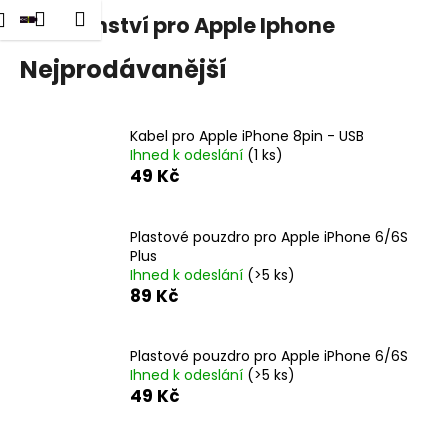
K
dat
Nákupní
Menu
Přihlášení
Přílušenství pro Apple Iphone
Přejít
o
na
Zpět
Zpět
košík
š
obsah
Nejprodávanější
í
C
k
o
Kabel pro Apple iPhone 8pin - USB
p
Ihned k odeslání
(1 ks)
49 Kč
o
t
ř
Plastové pouzdro pro Apple iPhone 6/6S
Plus
e
Ihned k odeslání
(>5 ks)
b
89 Kč
u
j
Plastové pouzdro pro Apple iPhone 6/6S
e
Ihned k odeslání
(>5 ks)
t
49 Kč
e
n