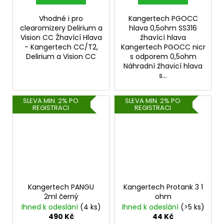
Vhodné i pro
Kangertech PGOCC
clearomizery Delirium a
hlava 0,5ohm SS316
Vision CC Žhavící Hlava
žhavící hlava
- Kangertech CC/T2,
Kangertech PGOCC nicr
Delirium a Vision CC
s odporem 0,5ohm
Náhradní žhavicí hlava
s...
SLEVA MIN. 2% PO
SLEVA MIN. 2% PO
REGISTRACI
REGISTRACI
Kangertech PANGU
Kangertech Protank 3 1
2ml černý
ohm
Ihned k odeslání
(4 ks)
Ihned k odeslání
(>5 ks)
490 Kč
44 Kč