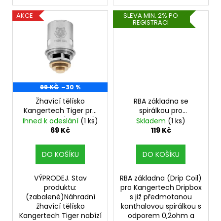
č
u
AKCE
SLEVA MIN. 2% PO
j
REGISTRACI
e
m
e
JOYETECH
99 KČ
–30 %
BF
SS316
Žhavící tělísko
RBA základna se
ATOMIZER
Kangertech Tiger pro
spirálkou pro
0,6OHM
Five 6 Mini (0,6ohm)
Kangertech Dripbox
Ihned k odeslání
(1 ks)
Skladem
(1 ks)
(1ks) - VÝPRODEJ.
(0,2ohm) (1ks)
69 Kč
119 Kč
48
Kč
DO KOŠÍKU
DO KOŠÍKU
VÝPRODEJ. Stav
RBA základna (Drip Coil)
produktu:
pro Kangertech Dripbox
(zabalené)Náhradní
s již předmotanou
žhavící tělísko
kanthalovou spirálkou s
Kangertech Tiger nabízí
odporem 0,2ohm a