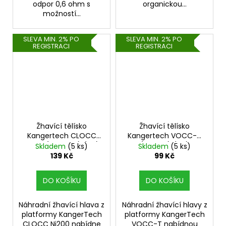
odpor 0,6 ohm s
organickou...
možností...
SLEVA MIN. 2% PO
SLEVA MIN. 2% PO
REGISTRACI
REGISTRACI
Žhavící tělísko
Žhavící tělísko
Kangertech CLOCC
Kangertech VOCC-T
Ni200 (0,15ohm) (1ks)
(1,2ohm) (1ks)
Skladem
(5 ks)
Skladem
(5 ks)
139 Kč
99 Kč
DO KOŠÍKU
DO KOŠÍKU
Náhradní žhavící hlava z
Náhradní žhavící hlavy z
platformy KangerTech
platformy KangerTech
CLOCC Ni200 nabídne
VOCC-T nabídnou