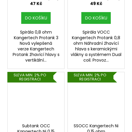
47 Kč
49 Kč
DO KOŠÍKU
DO KOŠÍKU
Spirála 0,8 ohm
Spirála VOCC
Kangertech Protank 3
Kangertech Protank 0,8
Nová vylepšená
ohm Náhradní žhavící
verze Kangertech
hlava s keramickými
Protank žhavící hlavy s
vlákny a systémem Dual
vertikální...
coil. Provoz...
SLEVA MIN. 2% PO
SLEVA MIN. 2% PO
REGISTRACI
REGISTRACI
Subtank OCC
SSOCC Kangertech Ni
Kangertech Ni 0,15
0,15 ohm