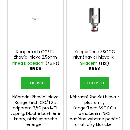
V
í
a
ý
p
j
p
r
í
i
o
t
s
d
?
p
u
r
k
o
Kangertech CC/T2
KangerTech SSOCC
t
žhavící hlava 2,5ohm
NiCr žhavící hlava 1ks
d
ů
odpor 1,2ohm
Ihned k odeslání
(>5 ks)
Skladem
(1 ks)
u
HLEDAT
69 Kč
99 Kč
k
t
DO KOŠÍKU
DO KOŠÍKU
ů
D
Náhradní žhavící hlava
Náhradní žhavící hlava z
o
Kangertech CC/T2 s
platformy
p
odporem 2,5Ω pro MTL
KangerTech SSOCC s
o
vaping. Dlouhé bavlněné
označením NiCr
r
knoty, nízká spotřeba
nabídne výborné podání
u
energie...
chuti díky klasické...