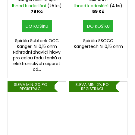
ohm
Ihned k odeslání
(>5 ks)
Ihned k odeslání
(4 ks)
79 Kč
59 Kč
DO KOŠÍKU
DO KOŠÍKU
Spirála Subtank OCC
Spirála SSOCC
Kanger. Ni 0,15 ohm
Kangertech Ni 0,15 ohm
Náhradní žhavící hlavy
pro celou řadu tanků a
elektronických cigaret
od...
SLEVA MIN. 2% PO
SLEVA MIN. 2% PO
REGISTRACI
REGISTRACI