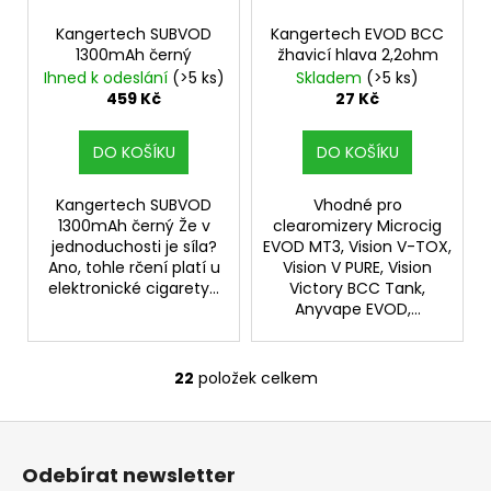
Kangertech SUBVOD
Kangertech EVOD BCC
1300mAh černý
žhavicí hlava 2,2ohm
Ihned k odeslání
(>5 ks)
Skladem
(>5 ks)
459 Kč
27 Kč
DO KOŠÍKU
DO KOŠÍKU
Kangertech SUBVOD
Vhodné pro
1300mAh černý Že v
clearomizery Microcig
jednoduchosti je síla?
EVOD MT3, Vision V-TOX,
Ano, tohle rčení platí u
Vision V PURE, Vision
elektronické cigarety...
Victory BCC Tank,
Anyvape EVOD,...
22
položek celkem
O
v
Z
l
á
á
Odebírat newsletter
d