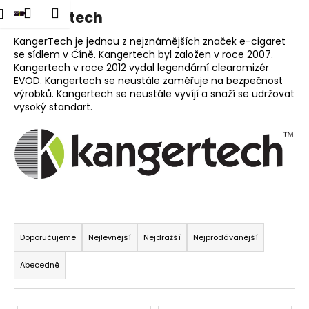
K
dat
Nákupní
Menu
Přihlášení
Kangertech
Přejít
o
na
Zpět
Zpět
košík
š
obsah
KangerTech je jednou z nejznámějších značek e-cigaret
se sídlem v Číně. Kangertech byl založen v roce 2007.
í
Kangertech v roce 2012 vydal legendární clearomizér
C
k
EVOD. Kangertech se neustále zaměřuje na bezpečnost
o
výrobků. Kangertech se neustále vyvíjí a snaží se udržovat
p
vysoký standart.
o
t
ř
e
b
u
Ř
j
a
Doporučujeme
Nejlevnější
Nejdražší
Nejprodávanější
e
z
Abecedně
t
e
e
n
n