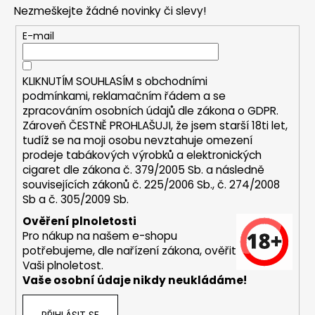
p
a
Nezmeškejte žádné novinky či slevy!
a
c
t
E-mail
í
í
p
r
KLIKNUTÍM SOUHLASÍM s
obchodními
v
podmínkami,
reklamačním řádem a se
k
zpracováním osobních údajů dle zákona o
GDPR
.
y
Zároveň ČESTNĚ PROHLAŠUJI, že jsem starší 18ti let,
v
tudíž se na moji osobu nevztahuje omezení
ý
prodeje tabákových výrobků a elektronických
p
cigaret dle zákona č. 379/2005 Sb. a následně
i
souvisejících zákonů č. 225/2006 Sb., č. 274/2008
s
Sb a č. 305/2009 Sb.
u
Ověření plnoletosti
Pro nákup na našem e-shopu
potřebujeme, dle nařízení zákona, ověřit
Vaši plnoletost.
Vaše osobní údaje nikdy neukládáme!