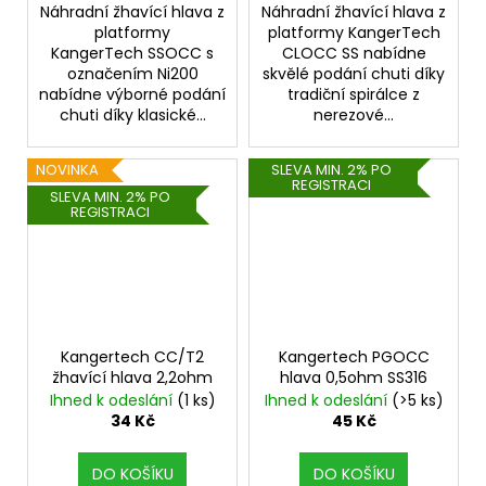
Náhradní žhavící hlava z
Náhradní žhavící hlava z
platformy
platformy KangerTech
KangerTech SSOCC s
CLOCC SS nabídne
označením Ni200
skvělé podání chuti díky
nabídne výborné podání
tradiční spirálce z
chuti díky klasické...
nerezové...
NOVINKA
SLEVA MIN. 2% PO
REGISTRACI
SLEVA MIN. 2% PO
REGISTRACI
Kangertech CC/T2
Kangertech PGOCC
žhavící hlava 2,2ohm
hlava 0,5ohm SS316
Ihned k odeslání
(1 ks)
Ihned k odeslání
(>5 ks)
34 Kč
45 Kč
DO KOŠÍKU
DO KOŠÍKU