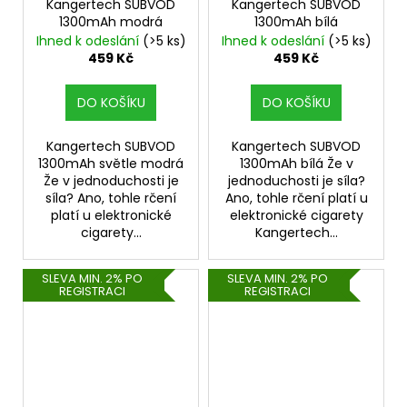
Kangertech SUBVOD
Kangertech SUBVOD
1300mAh modrá
1300mAh bílá
Ihned k odeslání
(>5 ks)
Ihned k odeslání
(>5 ks)
459 Kč
459 Kč
DO KOŠÍKU
DO KOŠÍKU
Kangertech SUBVOD
Kangertech SUBVOD
1300mAh světle modrá
1300mAh bílá Že v
Že v jednoduchosti je
jednoduchosti je síla?
síla? Ano, tohle rčení
Ano, tohle rčení platí u
platí u elektronické
elektronické cigarety
cigarety...
Kangertech...
SLEVA MIN. 2% PO
SLEVA MIN. 2% PO
REGISTRACI
REGISTRACI