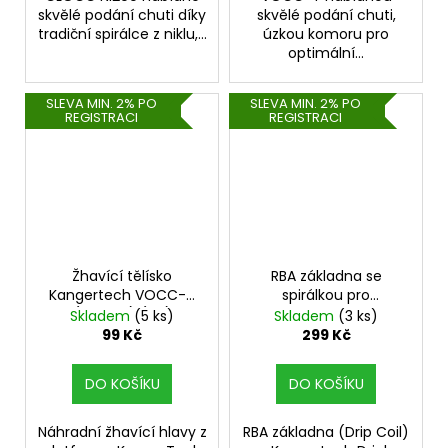
skvělé podání chuti díky
skvělé podání chuti,
tradiční spirálce z niklu,...
úzkou komoru pro
optimální...
SLEVA MIN. 2% PO
SLEVA MIN. 2% PO
REGISTRACI
REGISTRACI
Žhavící tělísko
RBA základna se
Kangertech VOCC-T
spirálkou pro
(1,8ohm) (1ks)
Kangertech Dripbox
Skladem
(5 ks)
Skladem
(3 ks)
(0,2ohm) (3ks)
99 Kč
299 Kč
DO KOŠÍKU
DO KOŠÍKU
Náhradní žhavící hlavy z
RBA základna (Drip Coil)