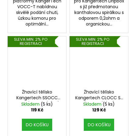
platformy KangerTech
pro Kangertech Dripbox
VOCC-T nabídnou
s již předmotanou
skvělé podání chuti,
kanthalovou spirálkou s
úzkou komoru pro
odporem 0,2ohm a
optimální...
organickou...
SLEVA MIN. 2% PO
SLEVA MIN. 2% PO
REGISTRACI
REGISTRACI
Žhavící tělísko
Žhavící tělísko
Kangertech SSOCC
Kangertech CLOCC SS
Ni200 (0,15ohm) (1ks)
(0,5ohm) (1ks)
Skladem
(5 ks)
Skladem
(5 ks)
119 Kč
129 Kč
DO KOŠÍKU
DO KOŠÍKU