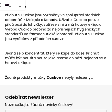
K
dat
Nákupní
Menu
Přihlášení
Cuckoo
Přejít
o
na
Zpět
Zpět
košík
š
obsah
Příchutě Cuckoo jsou vyráběny ve spolupráci předních
odborníků z Malajsie a Kanady. Uživatel Cuckoo pouze
í
přidá bázi do lahvičky, zatřese s ní a má hotový e-liquid.
C
k
Výroba Cuckoo probíhá za nejpřísnějších hygienických
o
standardů ve farmaceutické laboratoři. Příchutě Cuckoo
p
jsou vyráběny z přírodních surovin.
o
t
Jedná se o koncentrát, který se kape do báze. Příchuť
může být použita pouze jako aroma do bází. Nejedná se o
ř
hotový e-liquid.
e
b
Žádné produkty značky
Cuckoo
nebyly nalezeny...
u
j
Z
e
á
Odebírat newsletter
t
p
e
Nezmeškejte žádné novinky či slevy!
a
n