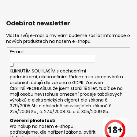
č
u
j
e
Odebírat newsletter
m
e
Vložte svůj e-mail a my vám budeme zasílat informace o
nových produktech na našem e-shopu.
E-mail
DEKANG
MALINA
10ML
11MG
KLIKNUTÍM SOUHLASÍM s
obchodními
169
podmínkami,
reklamačním řádem a se zpracováním
Kč
osobních údajů dle zákona o
GDPR
. Zároveň
Původně:
ČESTNĚ PROHLAŠUJI, že jsem starší 18ti let, tudíž se na
195
moji osobu nevztahuje omezení prodeje tabákových
Kč
výrobků a elektronických cigaret dle zákona č.
379/2005 Sb. a následně souvisejících zákonů č.
225/2006 Sb., č. 274/2008 Sb a č. 305/2009 Sb.
Ověření plnoletosti
Pro nákup na našem e-shopu
potřebujeme, dle nařízení zákona, ověřit