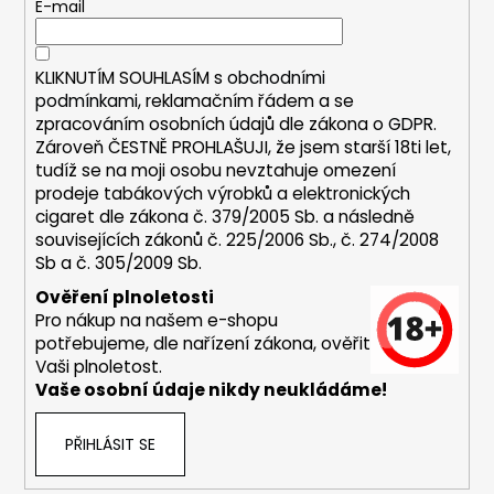
t
E-mail
a
í
j
KLIKNUTÍM SOUHLASÍM s
obchodními
í
podmínkami,
reklamačním řádem a se
t
zpracováním osobních údajů dle zákona o
GDPR
.
?
Zároveň ČESTNĚ PROHLAŠUJI, že jsem starší 18ti let,
tudíž se na moji osobu nevztahuje omezení
prodeje tabákových výrobků a elektronických
cigaret dle zákona č. 379/2005 Sb. a následně
souvisejících zákonů č. 225/2006 Sb., č. 274/2008
HLEDAT
Sb a č. 305/2009 Sb.
Ověření plnoletosti
Pro nákup na našem e-shopu
potřebujeme, dle nařízení zákona, ověřit
D
Vaši plnoletost.
o
Vaše osobní údaje nikdy neukládáme!
p
o
PŘIHLÁSIT SE
r
u