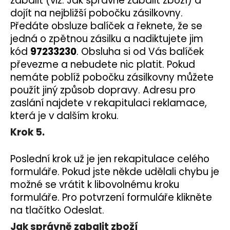
zabalit (viz. Jak správně zabalit zboží) a
dojít na nejbližší pobočku zásilkovny.
Předáte obsluze balíček a řeknete, že se
jedná o zpětnou zásilku a nadiktujete jim
kód
97233230
. Obsluha si od Vás balíček
převezme a nebudete nic platit. Pokud
nemáte poblíž pobočku zásilkovny můžete
použít jiný způsob dopravy. Adresu pro
zaslání najdete v rekapitulaci reklamace,
která je v dalším kroku.
Krok 5.
Poslední krok už je jen rekapitulace celého
formuláře. Pokud jste někde udělali chybu je
možné se vrátit k libovolnému kroku
formuláře. Pro potvrzení formuláře klikněte
na tlačítko Odeslat.
Jak správně zabalit zboží