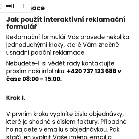
K
dat
Nákupní
Menu
Přihlášení
Reklamace
Přejít
o
na
Zpět
Zpět
košík
š
Jak použít interaktivní reklamační
obsah
formulář
í
C
k
Reklamační formulář Vás provede několika
o
jednoduchými kroky, které Vám značně
p
usnadní podání reklamace.
o
Nebudete-li si vědět rady kontaktujte
t
prosím naši infolinku:
+420 737 123 688 v
ř
čase 08:00 - 15:00.
e
b
u
Krok 1.
j
e
V prvním kroku vyplníte číslo objednávky,
t
které je shodné s číslem faktury. Případně
ho najdete v emailu s objednávkou. Pak
e
stačí jen vyplnit Vaše jméno, email a
n