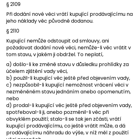
§ 2109
Při dodání nové věci vrátí kupující prodávajícímu na
jeho náklady věc původně dodanou.
§ 2110
Kupující nemůže odstoupit od smlouvy, ani
požadovat dodání nové věci, nemůže-li věc vrátit v
tom stavu, v jakém ji obdržel. To neplatí,
a) došlo-li ke změně stavu v důsledku prohlídky za
účelem zjištění vady věci,
b) použil-li kupující věc ještě před objevením vady,
c) nezpůsobil-li kupující nemožnost vrácení věci v
nezměněném stavu jednáním anebo opomenutím,
nebo
d) prodal-li kupující věc ještě před objevením vady,
spotřeboval-li ji, anebo pozměnil-li věc při
obvyklém použití; stalo-li se tak jen zčásti, vrátí
kupující prodávajícímu, co ještě vrátit může, a dá
prodávajícímu náhradu do výše, v níž měl z použití