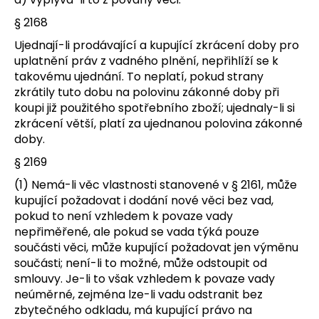
§ 2168
Ujednají-li prodávající a kupující zkrácení doby pro
uplatnění práv z vadného plnění, nepřihlíží se k
takovému ujednání. To neplatí, pokud strany
zkrátily tuto dobu na polovinu zákonné doby při
koupi již použitého spotřebního zboží; ujednaly-li si
zkrácení větší, platí za ujednanou polovina zákonné
doby.
§ 2169
(1) Nemá-li věc vlastnosti stanovené v § 2161, může
kupující požadovat i dodání nové věci bez vad,
pokud to není vzhledem k povaze vady
nepřiměřené, ale pokud se vada týká pouze
součásti věci, může kupující požadovat jen výměnu
součásti; není-li to možné, může odstoupit od
smlouvy. Je-li to však vzhledem k povaze vady
neúměrné, zejména lze-li vadu odstranit bez
zbytečného odkladu, má kupující právo na