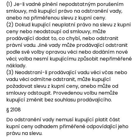
(1) Je-li vadné plnění nepodstatným porušením
smlouvy, má kupující právo na odstranění vady,
anebo na přiměřenou slevu z kupní ceny.
(2) Dokud kupující neuplatní právo na slevu z kupní
ceny nebo neodstoupí od smlouvy, může
prodávající dodat to, co chybí, nebo odstranit
právní vadu. Jiné vady může prodávající odstranit
podle své volby opravou věci nebo dodáním nové
věci; volba nesmí kupujícímu způsobit nepřiměřené
náklady.
(3) Neodstraní-li prodávající vadu věci včas nebo
vadu věci odmítne odstranit, může kupující
požadovat slevu z kupní ceny, anebo může od
smlouvy odstoupit. Provedenou volbu nemůže
kupující změnit bez souhlasu prodávajícího.
§ 2108
Do odstranění vady nemusí kupující platit část
kupní ceny odhadem přiměřeně odpovídající jeho
právu na slevu.