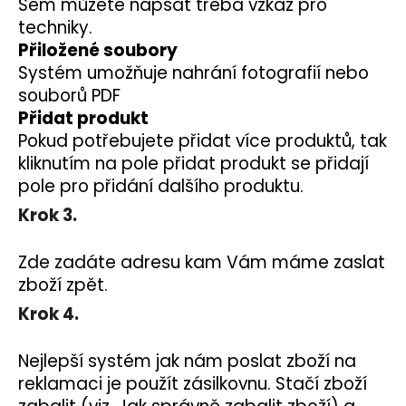
č
Sem můžete napsat třeba vzkaz pro
u
techniky.
j
Přiložené soubory
e
Systém umožňuje nahrání fotografií nebo
m
souborů PDF
e
Přidat produkt
Pokud potřebujete přidat více produktů, tak
DEKANG
kliknutím na pole přidat produkt se přidají
USA
pole pro přidání dalšího produktu.
MIX
10ML
Krok 3.
11MG
169
Kč
Zde zadáte adresu kam Vám máme zaslat
Původně:
zboží zpět.
195
Kč
Krok 4.
Nejlepší systém jak nám poslat zboží na
reklamaci je použít zásilkovnu. Stačí zboží