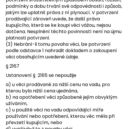
podmínky a dobu trvání své odpovědnosti i způsob,
jakým lze uplatnit práva z ní plynoucí. V potvrzení
prodávající zároveň uvede, že další práva
kupujícího, která se ke koupi věci vážou, nejsou
dotčena. Nesplnění těchto povinností není na újmu
platnosti potvrzení.
(3) Nebrání-li tomu povaha věci, lze potvrzení
podle odstavce 1 nahradit dokladem o zakoupení
věci obsahujícím uvedené údaje.
§ 2167
Ustanovení § 2165 se nepoužije
a) u věci prodávané za nižší cenu na vadu, pro
kterou byla nižší cena ujednána,
b) na opotřebení věci způsobené jejím obvyklým
užíváním,
c) u použité věci na vadu odpovídající míře
používání nebo opotřebení, kterou věc měla při
převzetí kupujícím, nebo
d) vyplývá-li to z povahy věci.