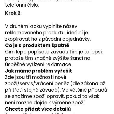
telefonní číslo.
a
j
Krok 2.
í
t
V druhém kroku vyplníte název
?
reklamovaného produktu, ideální je
zkopírovat ho z původní objednávky.
Co je s produktem špatně
Čím lépe popíšete závadu tím je to lepší,
protože tím značně zvýšíte šanci na
HLEDAT
úspěšné vyřízení reklamace.
Jak máme problém vyřešit
Zde jsou tři možnosti nové
D
zboží/servis/vrácení peněz (dle zákona až
o
při třetí stejné závadě). Ve většině případů
p
se snažíme zboží opravit, pokud to však
o
není možné dojde k výměně zboží.
r
Chcete přidat více detailů
u