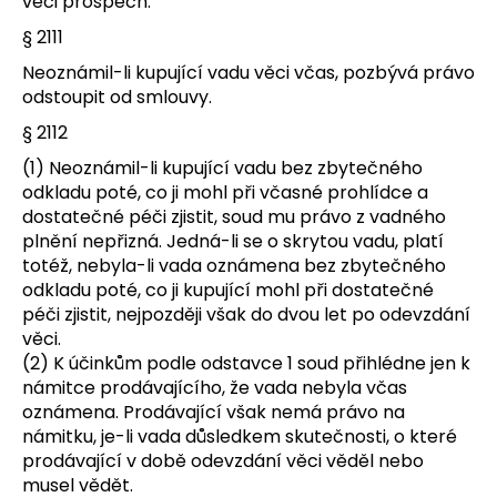
věci prospěch.
§ 2111
Neoznámil-li kupující vadu věci včas, pozbývá právo
odstoupit od smlouvy.
§ 2112
(1) Neoznámil-li kupující vadu bez zbytečného
odkladu poté, co ji mohl při včasné prohlídce a
dostatečné péči zjistit, soud mu právo z vadného
plnění nepřizná. Jedná-li se o skrytou vadu, platí
totéž, nebyla-li vada oznámena bez zbytečného
odkladu poté, co ji kupující mohl při dostatečné
péči zjistit, nejpozději však do dvou let po odevzdání
věci.
(2) K účinkům podle odstavce 1 soud přihlédne jen k
námitce prodávajícího, že vada nebyla včas
oznámena. Prodávající však nemá právo na
námitku, je-li vada důsledkem skutečnosti, o které
prodávající v době odevzdání věci věděl nebo
musel vědět.