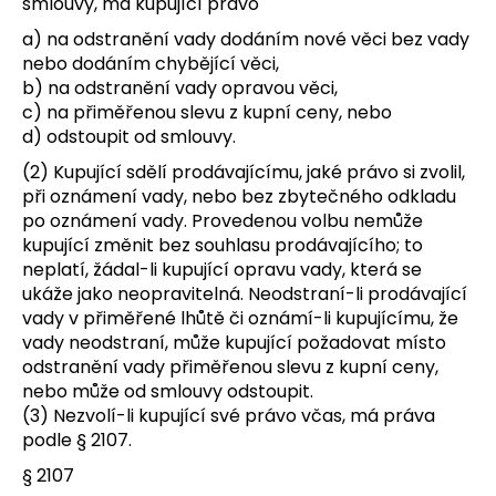
smlouvy, má kupující právo
a) na odstranění vady dodáním nové věci bez vady
nebo dodáním chybějící věci,
b) na odstranění vady opravou věci,
c) na přiměřenou slevu z kupní ceny, nebo
d) odstoupit od smlouvy.
(2) Kupující sdělí prodávajícímu, jaké právo si zvolil,
při oznámení vady, nebo bez zbytečného odkladu
po oznámení vady. Provedenou volbu nemůže
kupující změnit bez souhlasu prodávajícího; to
neplatí, žádal-li kupující opravu vady, která se
ukáže jako neopravitelná. Neodstraní-li prodávající
vady v přiměřené lhůtě či oznámí-li kupujícímu, že
vady neodstraní, může kupující požadovat místo
odstranění vady přiměřenou slevu z kupní ceny,
nebo může od smlouvy odstoupit.
(3) Nezvolí-li kupující své právo včas, má práva
podle § 2107.
§ 2107