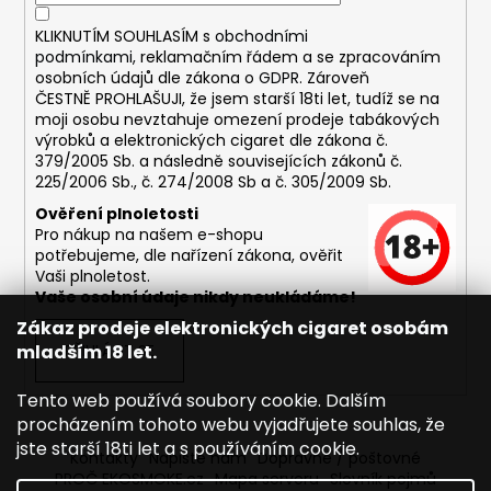
KLIKNUTÍM SOUHLASÍM s
obchodními
podmínkami,
reklamačním řádem a se zpracováním
osobních údajů dle zákona o
GDPR
. Zároveň
ČESTNĚ PROHLAŠUJI, že jsem starší 18ti let, tudíž se na
moji osobu nevztahuje omezení prodeje tabákových
výrobků a elektronických cigaret dle zákona č.
379/2005 Sb. a následně souvisejících zákonů č.
225/2006 Sb., č. 274/2008 Sb a č. 305/2009 Sb.
Ověření plnoletosti
Pro nákup na našem e-shopu
potřebujeme, dle nařízení zákona, ověřit
Vaši plnoletost.
Vaše osobní údaje nikdy neukládáme!
Zákaz prodeje elektronických cigaret osobám
mladším 18 let.
PŘIHLÁSIT SE
Tento web používá soubory cookie. Dalším
procházením tohoto webu vyjadřujete souhlas, že
jste starší 18ti let a s používáním cookie.
Kontakty
Napište nám
Dopravné / poštovné
PROČ EKOSMOKE.cz
Mapa serveru
Slovník pojmů