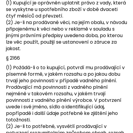
(1) Kupující je oprávněn uplatnit právo z vady, která
se vyskytne u spotřebního zboží v době dvaceti
čtyř měsíců od převzetí.
(2) Je-li na prodávané věci, na jejím obalu, v návodu
připojenému k věci nebo v reklamě v souladu s
jinými právními předpisy uvedena doba, po kterou
lze věc použít, použijí se ustanovení o záruce za
jakost.
§ 2166
(1) Požádá-li o to kupující, potvrdí mu prodávající v
písemné formě, v jakém rozsahu a po jakou dobu
trvají jeho povinnosti v případě vadného plnění.
Prodávající má povinnosti z vadného plnění
nejméně v takovém rozsahu, v jakém trvají
povinnosti z vadného plnění výrobce. V potvrzení
uvede i své jméno, sídlo a identifikující údaj,
popřípadě i další údaje potřebné ke zjištění jeho
totožnosti.
(2) Je-li to potřebné, vysvětlí prodávající v
potvrzení srozumitelným způsobem obsah, rozsah,