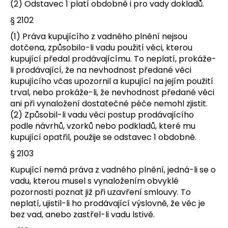
(2) Odstavec 1 platí obdobně i pro vady dokladů.
§ 2102
(1) Práva kupujícího z vadného plnění nejsou
dotčena, způsobilo-li vadu použití věci, kterou
kupující předal prodávajícímu. To neplatí, prokáže-
li prodávající, že na nevhodnost předané věci
kupujícího včas upozornil a kupující na jejím použití
trval, nebo prokáže-li, že nevhodnost předané věci
ani při vynaložení dostatečné péče nemohl zjistit.
(2) Způsobil-li vadu věci postup prodávajícího
podle návrhů, vzorků nebo podkladů, které mu
kupující opatřil, použije se odstavec 1 obdobně.
§ 2103
Kupující nemá práva z vadného plnění, jedná-li se o
vadu, kterou musel s vynaložením obvyklé
pozornosti poznat již při uzavření smlouvy. To
neplatí, ujistil-li ho prodávající výslovně, že věc je
bez vad, anebo zastřel-li vadu lstivě.