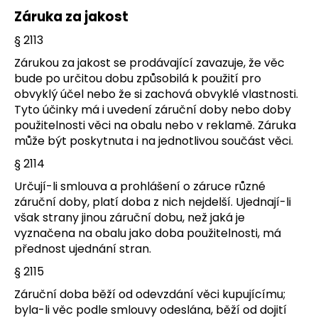
Záruka za jakost
§ 2113
Zárukou za jakost se prodávající zavazuje, že věc
bude po určitou dobu způsobilá k použití pro
obvyklý účel nebo že si zachová obvyklé vlastnosti.
Tyto účinky má i uvedení záruční doby nebo doby
použitelnosti věci na obalu nebo v reklamě. Záruka
může být poskytnuta i na jednotlivou součást věci.
§ 2114
Určují-li smlouva a prohlášení o záruce různé
záruční doby, platí doba z nich nejdelší. Ujednají-li
však strany jinou záruční dobu, než jaká je
vyznačena na obalu jako doba použitelnosti, má
přednost ujednání stran.
§ 2115
Záruční doba běží od odevzdání věci kupujícímu;
byla-li věc podle smlouvy odeslána, běží od dojití