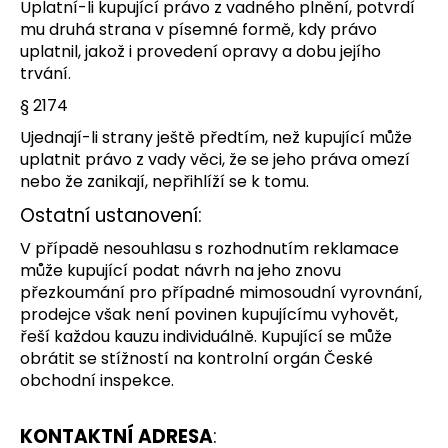
Uplatní-li kupující právo z vadného plnění, potvrdí
mu druhá strana v písemné formě, kdy právo
uplatnil, jakož i provedení opravy a dobu jejího
trvání.
§ 2174
Ujednají-li strany ještě předtím, než kupující může
uplatnit právo z vady věci, že se jeho práva omezí
nebo že zanikají, nepřihlíží se k tomu.
Ostatní ustanovení:
V případě nesouhlasu s rozhodnutím reklamace
může kupující podat návrh na jeho znovu
přezkoumání pro případné mimosoudní vyrovnání,
prodejce však není povinen kupujícímu vyhovět,
řeší každou kauzu individuálně. Kupující se může
obrátit se stížností na kontrolní orgán České
obchodní inspekce.
KONTAKTNÍ ADRESA
: