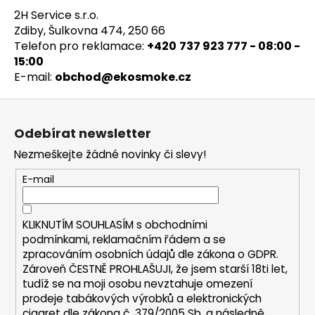
2H Service s.r.o.
Zdiby, Šulkovna 474, 250 66
Telefon pro reklamace:
+420
737 923 777 - 08:00 -
15:00
E-mail:
obchod@ekosmoke.cz
Z
á
Odebírat newsletter
p
Nezmeškejte žádné novinky či slevy!
a
t
E-mail
í
KLIKNUTÍM SOUHLASÍM s
obchodními
podmínkami,
reklamačním řádem a se
zpracováním osobních údajů dle zákona o
GDPR
.
Zároveň ČESTNĚ PROHLAŠUJI, že jsem starší 18ti let,
tudíž se na moji osobu nevztahuje omezení
prodeje tabákových výrobků a elektronických
cigaret dle zákona č. 379/2005 Sb. a následně