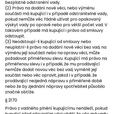
bezplatné odstranění vady.
(2) Právo na dodání nové věci, nebo výměnu
součásti má kupující i v případě odstranitelné vady,
pokud nemůže věc řádně užívat pro opakovaný
výskyt vady po opravě nebo pro větší počet vad. V
takovém případě má kupující i právo od smlouvy
odstoupit.
(3) Neodstoupí-li kupující od smlouvy nebo
neuplatní-li právo na dodání nové věci bez vad, na
výměnu její součásti nebo na opravu věci, může
požadovat přiměřenou slevu. Kupující má právo na
přiměřenou slevu i v případě, že mu prodávající
nemůže dodat novou věc bez vad, vyměnit její
součást nebo věc opravit, jakož i v případě, že
prodávající nezjedná nápravu v přiměřené době
nebo že by zjednání nápravy spotřebiteli působilo
značné obtíže.
§ 2170
Právo z vadného plnění kupujícímu nenáleží, pokud
kupující před převzetím věci věděl, že věc má vadu,