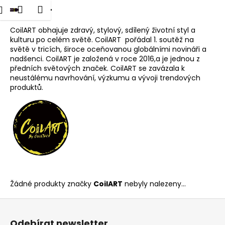
K
dat
Nákupní
Menu
Přihlášení
CoilART
Přejít
o
na
Zpět
Zpět
košík
š
obsah
CoilART obhajuje zdravý, stylový, sdílený životní styl a
kulturu po celém světě. CoilART pořádal 1. soutěž na
í
světě v tricích, široce oceňovanou globálními novináři a
C
k
nadšenci. CoilART je založená v roce 2016,a je jednou z
o
předních světových značek. CoilART se zavázala k
p
neustálému navrhování, výzkumu a vývoji trendových
produktů.
o
t
ř
e
b
u
j
e
Žádné produkty značky
CoilART
nebyly nalezeny...
t
Z
e
á
n
Odebírat newsletter