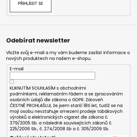
č
PŘIHLÁSIT SE
u
j
e
m
e
Odebírat newsletter
ASPIRE
Vložte svůj e-mail a my vám budeme zasílat informace o
BVC
nových produktech na našem e-shopu.
ŽHAVÍCÍ
HLAVA
E-mail
1,8OHM
43
Kč
KLIKNUTÍM SOUHLASÍM s
obchodními
podmínkami,
reklamačním řádem a se zpracováním
osobních údajů dle zákona o
GDPR
. Zároveň
ČESTNĚ PROHLAŠUJI, že jsem starší 18ti let, tudíž se na
moji osobu nevztahuje omezení prodeje tabákových
výrobků a elektronických cigaret dle zákona č.
379/2005 Sb. a následně souvisejících zákonů č.
225/2006 Sb., č. 274/2008 Sb a č. 305/2009 Sb.