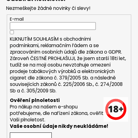
p
a
Nezmeškejte žádné novinky či slevy!
a
j
t
E-mail
í
í
t
?
KLIKNUTÍM SOUHLASÍM s
obchodními
podmínkami,
reklamačním řádem a se
zpracováním osobních údajů dle zákona o
GDPR
.
Zároveň ČESTNĚ PROHLAŠUJI, že jsem starší 18ti let,
tudíž se na moji osobu nevztahuje omezení
prodeje tabákových výrobků a elektronických
HLEDAT
cigaret dle zákona č. 379/2005 Sb. a následně
souvisejících zákonů č. 225/2006 Sb., č. 274/2008
Sb a č. 305/2009 Sb.
D
Ověření plnoletosti
o
Pro nákup na našem e-shopu
p
potřebujeme, dle nařízení zákona, ověřit
o
Vaši plnoletost.
r
Vaše osobní údaje nikdy neukládáme!
u