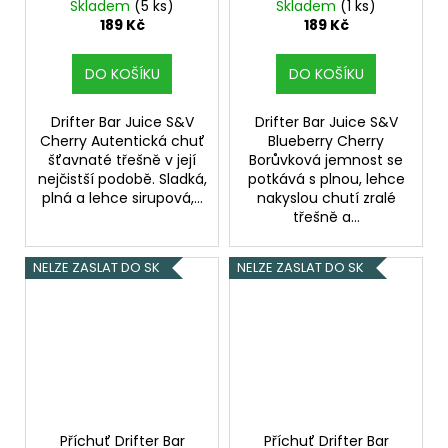
(Třešeň) 6,0ml
Cherry (Borůvka a
Skladem
(5 ks)
Skladem
(1 ks)
třešeň) 6,0ml
189 Kč
189 Kč
DO KOŠÍKU
DO KOŠÍKU
Drifter Bar Juice S&V
Drifter Bar Juice S&V
Cherry Autentická chuť
Blueberry Cherry
šťavnaté třešně v její
Borůvková jemnost se
nejčistší podobě. Sladká,
potkává s plnou, lehce
plná a lehce sirupová,...
nakyslou chutí zralé
třešně a...
NELZE ZASLAT DO SK
NELZE ZASLAT DO SK
Příchuť Drifter Bar
Příchuť Drifter Bar