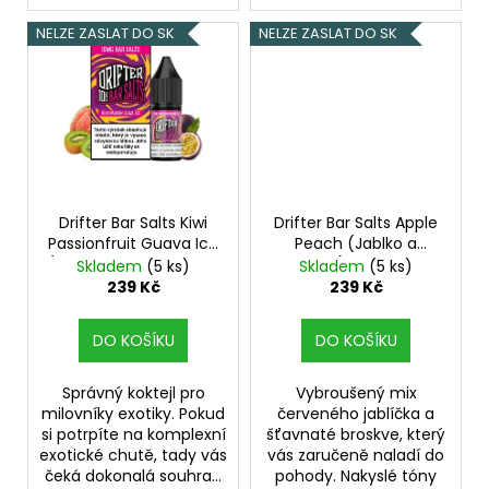
č
u
NELZE ZASLAT DO SK
NELZE ZASLAT DO SK
j
e
m
e
ASPIRE
BVC
Drifter Bar Salts Kiwi
Drifter Bar Salts Apple
ŽHAVÍCÍ
HLAVA
Passionfruit Guava Ice
Peach (Jablko a
1,8OHM
(Ledové kiwi, marakuja
broskev) 10ml 20mg
Skladem
(5 ks)
Skladem
(5 ks)
a guava) 10ml 10mg
239 Kč
239 Kč
43
Kč
DO KOŠÍKU
DO KOŠÍKU
Správný koktejl pro
Vybroušený mix
milovníky exotiky. Pokud
červeného jablíčka a
si potrpíte na komplexní
šťavnaté broskve, který
exotické chutě, tady vás
vás zaručeně naladí do
čeká dokonalá souhra...
pohody. Nakyslé tóny