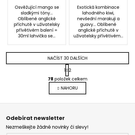
Osvěžující mango se
Exotická kombinace
sladkými tóny...
lahodného kiwi,
Oblíbené anglické
nevšední marakuji a
příchutě v uživatelsky
guavy... Oblíbené
přívětivém balení =
anglické příchutě v
30ml lahvička se...
uživatelsky přívětivém...
NAČÍST 30 DALŠÍCH
S
1
2
t
O
r
78
položek celkem
v
á
NAHORU
l
n
k
á
o
d
Z
v
a
á
á
c
Odebírat newsletter
n
p
í
í
Nezmeškejte žádné novinky či slevy!
p
a