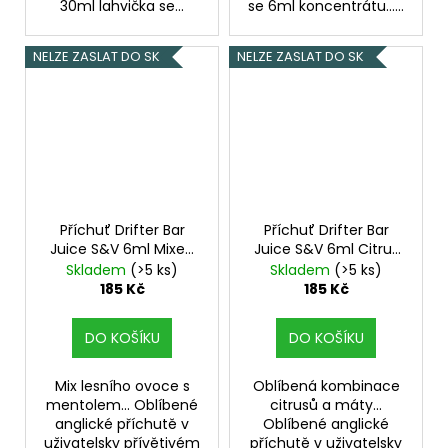
30ml lahvička se...
se 6ml koncentrátu......
NELZE ZASLAT DO SK
NELZE ZASLAT DO SK
Příchuť Drifter Bar
Příchuť Drifter Bar
Juice S&V 6ml Mixed
Juice S&V 6ml Citrus
Berry Menthol
Mint
Skladem
(>5 ks)
Skladem
(>5 ks)
185 Kč
185 Kč
DO KOŠÍKU
DO KOŠÍKU
Mix lesního ovoce s
Oblíbená kombinace
mentolem... Oblíbené
citrusů a máty...
anglické příchutě v
Oblíbené anglické
uživatelsky přívětivém
příchutě v uživatelsky