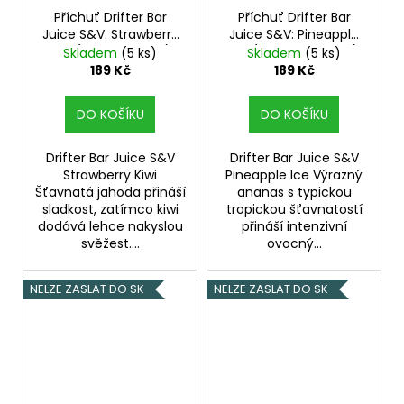
Příchuť Drifter Bar
Příchuť Drifter Bar
Juice S&V: Strawberry
Juice S&V: Pineapple
Kiwi (Jahoda a kiwi)
Ice (Ledový ananas)
Skladem
(5 ks)
Skladem
(5 ks)
6,0ml
6,0ml
189 Kč
189 Kč
DO KOŠÍKU
DO KOŠÍKU
Drifter Bar Juice S&V
Drifter Bar Juice S&V
Strawberry Kiwi
Pineapple Ice Výrazný
Šťavnatá jahoda přináší
ananas s typickou
sladkost, zatímco kiwi
tropickou šťavnatostí
dodává lehce nakyslou
přináší intenzivní
svěžest....
ovocný...
NELZE ZASLAT DO SK
NELZE ZASLAT DO SK