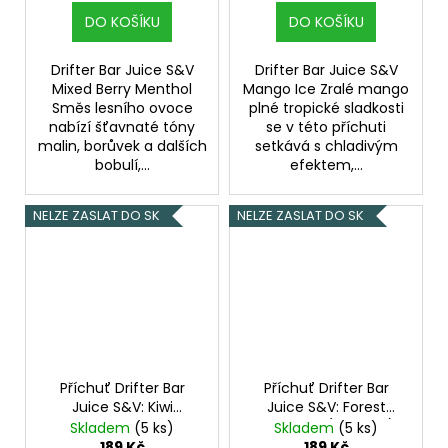
DO KOŠÍKU
DO KOŠÍKU
Drifter Bar Juice S&V
Drifter Bar Juice S&V
Mixed Berry Menthol
Mango Ice Zralé mango
Směs lesního ovoce
plné tropické sladkosti
nabízí šťavnaté tóny
se v této příchuti
malin, borůvek a dalších
setkává s chladivým
bobulí,...
efektem,...
NELZE ZASLAT DO SK
NELZE ZASLAT DO SK
Příchuť Drifter Bar
Příchuť Drifter Bar
Juice S&V: Kiwi
Juice S&V: Forest
Passionfruit Guava Ice
Blueberry (Borůvka)
Skladem
(5 ks)
Skladem
(5 ks)
(Ledové kiwi, marakuja
6,0ml
189 Kč
189 Kč