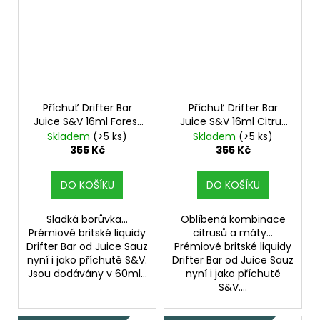
Příchuť Drifter Bar
Příchuť Drifter Bar
Juice S&V 16ml Forest
Juice S&V 16ml Citrus
Blueberry
Mint
Skladem
(>5 ks)
Skladem
(>5 ks)
355 Kč
355 Kč
DO KOŠÍKU
DO KOŠÍKU
Sladká borůvka...
Oblíbená kombinace
Prémiové britské liquidy
citrusů a máty...
Drifter Bar od Juice Sauz
Prémiové britské liquidy
nyní i jako příchutě S&V.
Drifter Bar od Juice Sauz
Jsou dodávány v 60ml...
nyní i jako příchutě
S&V....