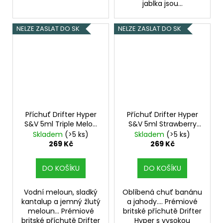
jablka jsou...
NELZE ZASLAT DO SK
NELZE ZASLAT DO SK
Příchuť Drifter Hyper
Příchuť Drifter Hyper
S&V 5ml Triple Melon
S&V 5ml Strawberry
Ice
Banana Ice
Skladem
(>5 ks)
Skladem
(>5 ks)
269 Kč
269 Kč
DO KOŠÍKU
DO KOŠÍKU
Vodní meloun, sladký
Oblíbená chuť banánu
kantalup a jemný žlutý
a jahody.... Prémiové
meloun... Prémiové
britské příchutě Drifter
britské příchutě Drifter
Hyper s vysokou