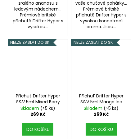
zralého ananasu s
vaše chuťové pohárky...
ledovým nádechem...
Prémiové britské
Prémiové britské
příchutě Drifter Hyper s
příchutě Drifter Hyper s
vysokou koncetrací
vysokou...
aroma. Jsou...
NELZE ZASLAT DO SK
NELZE ZASLAT DO SK
Příchuť Drifter Hyper
Příchuť Drifter Hyper
S&V 5ml Mixed Berry
S&V 5ml Mango Ice
Menthol
Skladem
(>5 ks)
Skladem
(>5 ks)
269 Kč
269 Kč
DO KOŠÍKU
DO KOŠÍKU