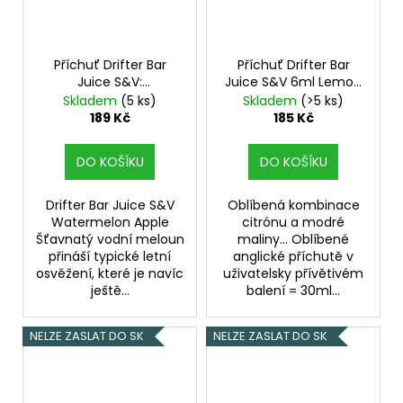
Příchuť Drifter Bar
Příchuť Drifter Bar
Juice S&V:
Juice S&V 6ml Lemon
Watermelon Apple
and Blue Raspberry
Skladem
(5 ks)
Skladem
(>5 ks)
(Meloun a jablko)
189 Kč
185 Kč
6,0ml
DO KOŠÍKU
DO KOŠÍKU
Drifter Bar Juice S&V
Oblíbená kombinace
Watermelon Apple
citrónu a modré
Šťavnatý vodní meloun
maliny... Oblíbené
přináší typické letní
anglické příchutě v
osvěžení, které je navíc
uživatelsky přívětivém
ještě...
balení = 30ml...
NELZE ZASLAT DO SK
NELZE ZASLAT DO SK