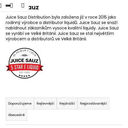
K
dat
Nákupní
Menu
Přihlášení
Juice Sauz
Přejít
o
na
Zpět
Zpět
košík
š
obsah
Juice Sauz Distribution byla založena již v roce 2015 jako
rodinný výrobce a distributor liquidů. Juice Sauz se snaží
í
nabídnout zákazníkům vysoce kvalitní liquidy. Juice Sauz
C
k
se vyrábí ve Velké Británii. Juice Sauz se stal největším
o
výrobcem a distributorů ve Velké Británii.
p
o
t
ř
e
b
u
Ř
j
a
e
Doporučujeme
Nejlevnější
Nejdražší
Nejprodávanější
z
t
Abecedně
e
e
n
n