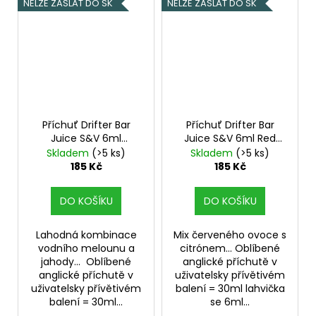
NELZE ZASLAT DO SK
NELZE ZASLAT DO SK
Příchuť Drifter Bar
Příchuť Drifter Bar
Juice S&V 6ml
Juice S&V 6ml Red
Watermelon
Berry and Lemon
Skladem
(>5 ks)
Skladem
(>5 ks)
Strawberry
185 Kč
185 Kč
DO KOŠÍKU
DO KOŠÍKU
Lahodná kombinace
Mix červeného ovoce s
vodního melounu a
citrónem... Oblíbené
jahody... Oblíbené
anglické příchutě v
anglické příchutě v
uživatelsky přívětivém
uživatelsky přívětivém
balení = 30ml lahvička
balení = 30ml...
se 6ml...