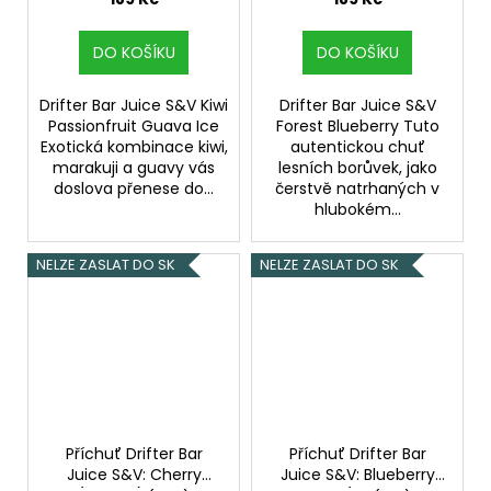
a guava) 6,0ml
DO KOŠÍKU
DO KOŠÍKU
Drifter Bar Juice S&V Kiwi
Drifter Bar Juice S&V
Passionfruit Guava Ice
Forest Blueberry Tuto
Exotická kombinace kiwi,
autentickou chuť
marakuji a guavy vás
lesních borůvek, jako
doslova přenese do...
čerstvě natrhaných v
hlubokém...
NELZE ZASLAT DO SK
NELZE ZASLAT DO SK
Příchuť Drifter Bar
Příchuť Drifter Bar
Juice S&V: Cherry
Juice S&V: Blueberry