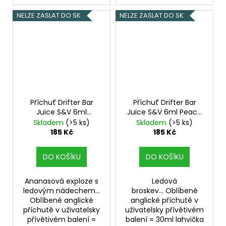
NELZE ZASLAT DO SK
NELZE ZASLAT DO SK
Příchuť Drifter Bar
Příchuť Drifter Bar
Juice S&V 6ml
Juice S&V 6ml Peach
Pineapple Ice
Ice
Skladem
(>5 ks)
Skladem
(>5 ks)
185 Kč
185 Kč
DO KOŠÍKU
DO KOŠÍKU
Ananasová exploze s
Ledová
ledovým nádechem...
broskev... Oblíbené
Oblíbené anglické
anglické příchutě v
příchutě v uživatelsky
uživatelsky přívětivém
přívětivém balení =
balení = 30ml lahvička