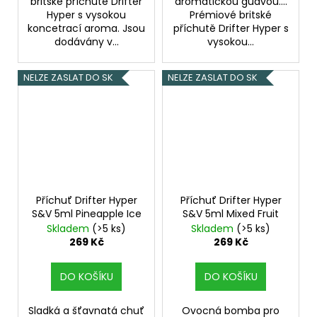
britské příchutě Drifter
aromatickou guavou....
Hyper s vysokou
Prémiové britské
koncetrací aroma. Jsou
příchutě Drifter Hyper s
dodávány v...
vysokou...
NELZE ZASLAT DO SK
NELZE ZASLAT DO SK
Příchuť Drifter Hyper
Příchuť Drifter Hyper
S&V 5ml Pineapple Ice
S&V 5ml Mixed Fruit
Skladem
(>5 ks)
Skladem
(>5 ks)
269 Kč
269 Kč
DO KOŠÍKU
DO KOŠÍKU
Sladká a šťavnatá chuť
Ovocná bomba pro