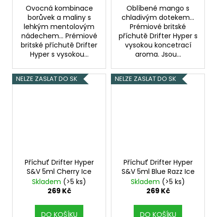
Ovocná kombinace
Oblíbené mango s
borůvek a maliny s
chladivým dotekem...
lehkým mentolovým
Prémiové britské
nádechem... Prémiové
příchutě Drifter Hyper s
britské příchutě Drifter
vysokou koncetrací
Hyper s vysokou...
aroma. Jsou...
NELZE ZASLAT DO SK
NELZE ZASLAT DO SK
Příchuť Drifter Hyper
Příchuť Drifter Hyper
S&V 5ml Cherry Ice
S&V 5ml Blue Razz Ice
Skladem
(>5 ks)
Skladem
(>5 ks)
269 Kč
269 Kč
DO KOŠÍKU
DO KOŠÍKU