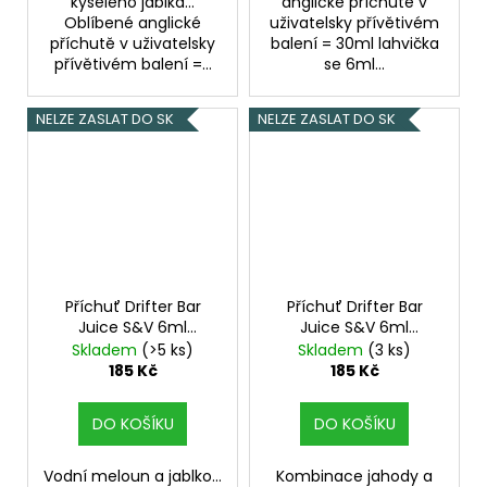
kyselého jablka...
anglické příchutě v
Oblíbené anglické
uživatelsky přívětivém
příchutě v uživatelsky
balení = 30ml lahvička
přívětivém balení =...
se 6ml...
NELZE ZASLAT DO SK
NELZE ZASLAT DO SK
Příchuť Drifter Bar
Příchuť Drifter Bar
Juice S&V 6ml
Juice S&V 6ml
Watermelon Apple
Strawberry Kiwi
Skladem
(>5 ks)
Skladem
(3 ks)
185 Kč
185 Kč
DO KOŠÍKU
DO KOŠÍKU
Vodní meloun a jablko...
Kombinace jahody a