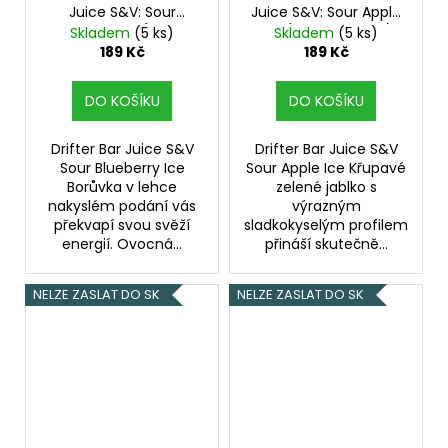
Juice S&V: Sour
Juice S&V: Sour Apple
Blueberry Ice (Ledová
Ice (Ledové jablko)
Skladem
(5 ks)
Skladem
(5 ks)
borůvka) 6,0ml
6,0ml
189 Kč
189 Kč
DO KOŠÍKU
DO KOŠÍKU
Drifter Bar Juice S&V
Drifter Bar Juice S&V
Sour Blueberry Ice
Sour Apple Ice Křupavé
Borůvka v lehce
zelené jablko s
nakyslém podání vás
výrazným
překvapí svou svěží
sladkokyselým profilem
energií. Ovocná...
přináší skutečně...
NELZE ZASLAT DO SK
NELZE ZASLAT DO SK