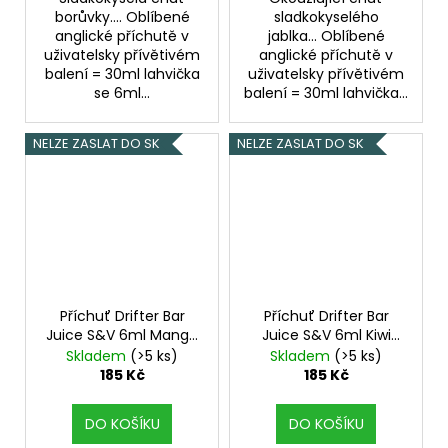
borůvky.... Oblíbené
sladkokyselého
anglické příchutě v
jablka... Oblíbené
uživatelsky přívětivém
anglické příchutě v
balení = 30ml lahvička
uživatelsky přívětivém
se 6ml...
balení = 30ml lahvička...
NELZE ZASLAT DO SK
NELZE ZASLAT DO SK
Příchuť Drifter Bar
Příchuť Drifter Bar
Juice S&V 6ml Mango
Juice S&V 6ml Kiwi
Ice
Passionfruit Guava Ice
Skladem
(>5 ks)
Skladem
(>5 ks)
185 Kč
185 Kč
DO KOŠÍKU
DO KOŠÍKU