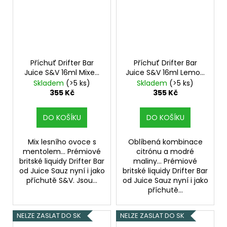
Příchuť Drifter Bar
Příchuť Drifter Bar
Juice S&V 16ml Mixed
Juice S&V 16ml Lemon
Berry Menthol
and Blue Raspberry
Skladem
(>5 ks)
Skladem
(>5 ks)
355 Kč
355 Kč
DO KOŠÍKU
DO KOŠÍKU
Mix lesního ovoce s
Oblíbená kombinace
mentolem... Prémiové
citrónu a modré
britské liquidy Drifter Bar
maliny... Prémiové
od Juice Sauz nyní i jako
britské liquidy Drifter Bar
příchutě S&V. Jsou...
od Juice Sauz nyní i jako
příchutě...
NELZE ZASLAT DO SK
NELZE ZASLAT DO SK