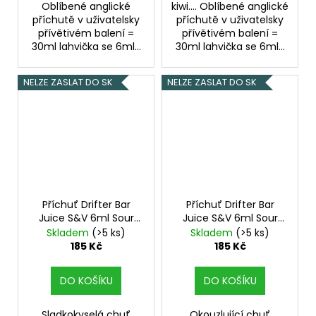
Oblíbené anglické
kiwi.... Oblíbené anglické
příchutě v uživatelsky
příchutě v uživatelsky
přívětivém balení =
přívětivém balení =
30ml lahvička se 6ml...
30ml lahvička se 6ml...
NELZE ZASLAT DO SK
NELZE ZASLAT DO SK
Příchuť Drifter Bar
Příchuť Drifter Bar
Juice S&V 6ml Sour
Juice S&V 6ml Sour
Blueberry Ice
Apple Ice
Skladem
(>5 ks)
Skladem
(>5 ks)
185 Kč
185 Kč
DO KOŠÍKU
DO KOŠÍKU
Sladkokyselá chuť
Okouzlující chuť