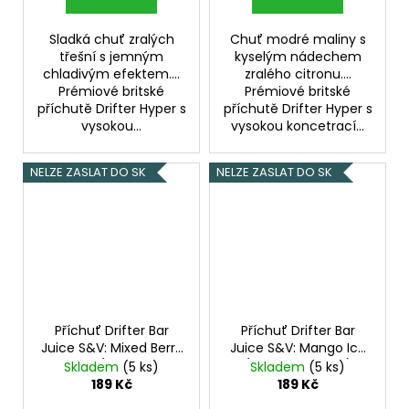
Sladká chuť zralých
Chuť modré maliny s
třešní s jemným
kyselým nádechem
chladivým efektem....
zralého citronu....
Prémiové britské
Prémiové britské
příchutě Drifter Hyper s
příchutě Drifter Hyper s
vysokou...
vysokou koncetrací...
NELZE ZASLAT DO SK
NELZE ZASLAT DO SK
Příchuť Drifter Bar
Příchuť Drifter Bar
Juice S&V: Mixed Berry
Juice S&V: Mango Ice
Menthol (Lesní ovoce
(Ledové mango)
Skladem
(5 ks)
Skladem
(5 ks)
a mentol) 6,0ml
6,0ml
189 Kč
189 Kč