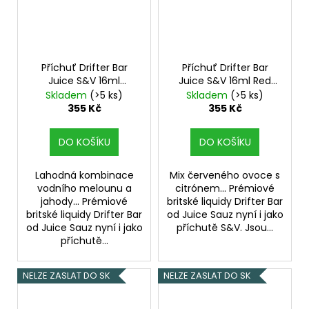
Příchuť Drifter Bar
Příchuť Drifter Bar
Juice S&V 16ml
Juice S&V 16ml Red
Watermelon
Berry and Lemon
Skladem
(>5 ks)
Skladem
(>5 ks)
Strawberry
355 Kč
355 Kč
DO KOŠÍKU
DO KOŠÍKU
Lahodná kombinace
Mix červeného ovoce s
vodního melounu a
citrónem... Prémiové
jahody... Prémiové
britské liquidy Drifter Bar
britské liquidy Drifter Bar
od Juice Sauz nyní i jako
od Juice Sauz nyní i jako
příchutě S&V. Jsou...
příchutě...
NELZE ZASLAT DO SK
NELZE ZASLAT DO SK