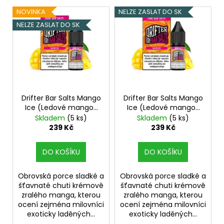
V
í
a
NOVINKA
NELZE ZASLAT DO SK
ý
p
j
NELZE ZASLAT DO SK
p
r
í
i
o
t
s
d
?
p
u
r
k
o
Drifter Bar Salts Mango
Drifter Bar Salts Mango
t
Ice (Ledové mango)
Ice (Ledové mango)
d
ů
HLEDAT
10ml 20mg
10ml 10mg
Skladem
(5 ks)
Skladem
(5 ks)
u
239 Kč
239 Kč
k
t
DO KOŠÍKU
DO KOŠÍKU
D
ů
o
Obrovská porce sladké a
Obrovská porce sladké a
p
šťavnaté chuti krémově
šťavnaté chuti krémově
o
zralého manga, kterou
zralého manga, kterou
r
ocení zejména milovníci
ocení zejména milovníci
u
exoticky laděných...
exoticky laděných...