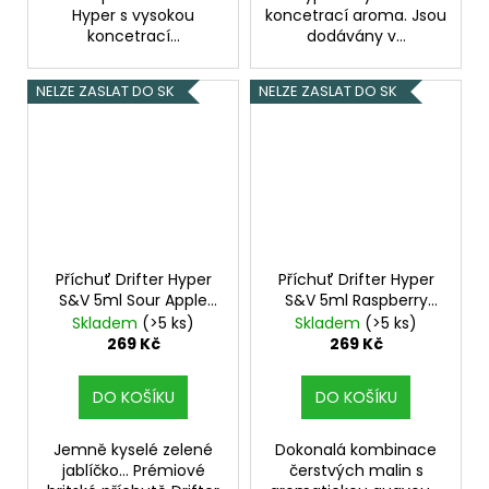
Hyper s vysokou
koncetrací aroma. Jsou
koncetrací...
dodávány v...
NELZE ZASLAT DO SK
NELZE ZASLAT DO SK
Příchuť Drifter Hyper
Příchuť Drifter Hyper
S&V 5ml Sour Apple
S&V 5ml Raspberry
Ice
Guava Ice
Skladem
(>5 ks)
Skladem
(>5 ks)
269 Kč
269 Kč
DO KOŠÍKU
DO KOŠÍKU
Jemně kyselé zelené
Dokonalá kombinace
jablíčko... Prémiové
čerstvých malin s