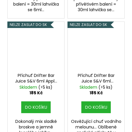
balení = 30ml lahvička
přívětivém balení =
se 6ml...
30ml lahvička se...
NELZE ZASLAT DO SK
NELZE ZASLAT DO SK
Příchuť Drifter Bar
Příchuť Drifter Bar
Juice S&V 6ml Apple
Juice S&V 6ml
Peach
Watermelon Ice
Skladem
(>5 ks)
Skladem
(>5 ks)
185 Kč
185 Kč
DO KOŠÍKU
DO KOŠÍKU
Dokonalý mix sladké
Osvěžující chuť vodního
broskve a jemně
melounu... Oblíbené