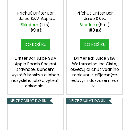
Příchuť Drifter Bar
Příchuť Drifter Bar
Juice S&V: Apple
Juice S&V:
Peach (Broskev a
Watermelon Ice
Skladem
(1 ks)
Skladem
(5 ks)
jablko) 6,0ml
(Ledový meloun)
189 Kč
189 Kč
6,0ml
DO KOŠÍKU
DO KOŠÍKU
Drifter Bar Juice S&V
Drifter Bar Juice S&V
Apple Peach Spojení
Watermelon Ice Čistá,
šťavnaté, sluncem
osvěžující chuť vodního
vyzrálé broskve a lehce
melounu s příjemným
nakyslého jablka vytváří
ledovým dozvukem vás
dokonale...
v...
NELZE ZASLAT DO SK
NELZE ZASLAT DO SK