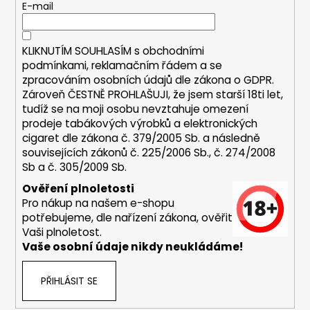
r
t
E-mail
v
í
k
y
KLIKNUTÍM SOUHLASÍM s
obchodními
v
podmínkami,
reklamačním řádem a se
ý
zpracováním osobních údajů dle zákona o
GDPR
.
p
Zároveň ČESTNĚ PROHLAŠUJI, že jsem starší 18ti let,
i
tudíž se na moji osobu nevztahuje omezení
s
prodeje tabákových výrobků a elektronických
u
cigaret dle zákona č. 379/2005 Sb. a následně
souvisejících zákonů č. 225/2006 Sb., č. 274/2008
Sb a č. 305/2009 Sb.
Ověření plnoletosti
Pro nákup na našem e-shopu
potřebujeme, dle nařízení zákona, ověřit
Vaši plnoletost.
Vaše osobní údaje nikdy neukládáme!
PŘIHLÁSIT SE