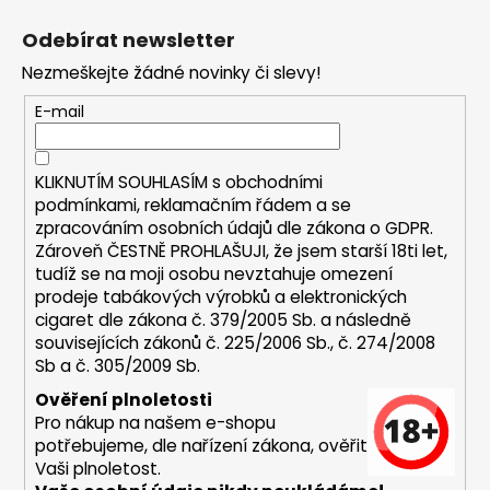
á
a
Odebírat newsletter
p
j
Nezmeškejte žádné novinky či slevy!
a
í
t
t
E-mail
í
?
KLIKNUTÍM SOUHLASÍM s
obchodními
podmínkami,
reklamačním řádem a se
zpracováním osobních údajů dle zákona o
GDPR
.
Zároveň ČESTNĚ PROHLAŠUJI, že jsem starší 18ti let,
HLEDAT
tudíž se na moji osobu nevztahuje omezení
prodeje tabákových výrobků a elektronických
cigaret dle zákona č. 379/2005 Sb. a následně
souvisejících zákonů č. 225/2006 Sb., č. 274/2008
D
Sb a č. 305/2009 Sb.
o
p
Ověření plnoletosti
o
Pro nákup na našem e-shopu
r
potřebujeme, dle nařízení zákona, ověřit
u
Vaši plnoletost.