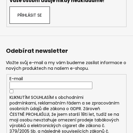
č
Vaše osobní údaje nikdy neukládáme!
u
j
PŘIHLÁSIT SE
e
m
e
Odebírat newsletter
DEKANG
DESERT
SHIP
Vložte svůj e-mail a my vám budeme zasílat informace o
10ML
nových produktech na našem e-shopu.
11MG
E-mail
169
Kč
Původně:
195
KLIKNUTÍM SOUHLASÍM s
obchodními
Kč
podmínkami,
reklamačním řádem a se zpracováním
osobních údajů dle zákona o
GDPR
. Zároveň
ČESTNĚ PROHLAŠUJI, že jsem starší 18ti let, tudíž se na
moji osobu nevztahuje omezení prodeje tabákových
výrobků a elektronických cigaret dle zákona č.
379/2005 Sb. a následně souvisejících zákonů č.