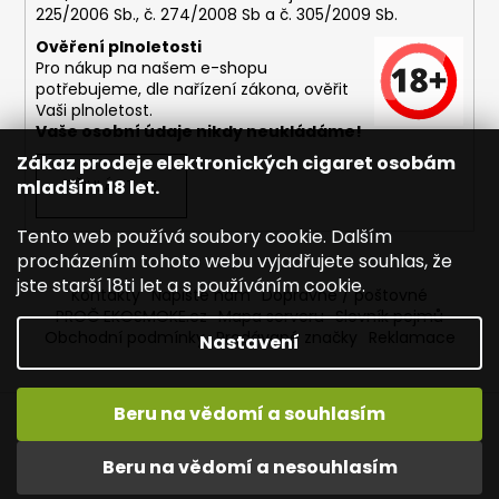
225/2006 Sb., č. 274/2008 Sb a č. 305/2009 Sb.
Ověření plnoletosti
Pro nákup na našem e-shopu
potřebujeme, dle nařízení zákona, ověřit
Vaši plnoletost.
Vaše osobní údaje nikdy neukládáme!
Zákaz prodeje elektronických cigaret osobám
mladším 18 let.
PŘIHLÁSIT SE
Tento web používá soubory cookie. Dalším
procházením tohoto webu vyjadřujete souhlas, že
jste starší 18ti let a s používáním cookie.
Kontakty
Napište nám
Dopravné / poštovné
PROČ EKOSMOKE.cz
Mapa serveru
Slovník pojmů
Obchodní podmínky
Prodávané značky
Reklamace
Nastavení
Beru na vědomí a souhlasím
Vytvořil Shoptet
Copyright 2026
EKOSMOKE - Specialista na e-cigarety
.
Beru na vědomí a nesouhlasím
Všechna práva vyhrazena.
Upravit nastavení cookies