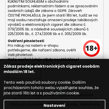
KLIKNUTÍM SOUHLASÍM s
obchodními
podmínkami,
reklamačním řádem a se zpracováním
osobních údajů dle zákona o
GDPR
. Zároveň
ČESTNĚ PROHLAŠUJI, že jsem starší 18ti let, tudíž se na
moji osobu nevztahuje omezení prodeje tabákových
výrobků a elektronických cigaret dle zákona č.
379/2005 Sb. a následně souvisejících zákonů č.
225/2006 Sb., č. 274/2008 Sb a č. 305/2009 Sb.
Ověření plnoletosti
Pro nákup na našem e-shopu
potřebujeme, dle nařízení zákona, ověřit
Vaši plnoletost.
Vaše osobní údaje nikdy neukládáme!
Zákaz prodeje elektronických cigaret osobám
mladším 18 let.
PŘIHLÁSIT SE
Tento web používá soubory cookie. Dalším
procházením tohoto webu vyjadřujete souhlas, že
jste starší 18ti let a s používáním cookie.
Kontakty
Napište nám
Dopravné / poštovné
PROČ EKOSMOKE.cz
Mapa serveru
Slovník pojmů
Obchodní podmínky
Prodávané značky
Reklamace
Nastavení