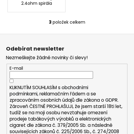
2.4ohm spirála
3
položek celkem
O
v
Z
l
á
á
Odebírat newsletter
d
p
a
Nezmeškejte žádné novinky či slevy!
a
c
t
E-mail
í
í
p
r
KLIKNUTÍM SOUHLASÍM s
obchodními
v
podmínkami,
reklamačním řádem a se
k
zpracováním osobních údajů dle zákona o
GDPR
.
y
Zároveň ČESTNĚ PROHLAŠUJI, že jsem starší 18ti let,
v
tudíž se na moji osobu nevztahuje omezení
ý
prodeje tabákových výrobků a elektronických
p
cigaret dle zákona č. 379/2005 Sb. a následně
i
souvisejících zákonů č. 225/2006 Sb., č. 274/2008