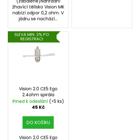
č
(zabalené)Náhradní
u
žhavící tělísko Vision MK
nabízí odpor 0,2 ohm. V
j
jádru se nachází...
e
m
e
SLEVA MIN. 2% PO
REGISTRACI
DEKANG
MENTOL
10ML
11MG
169
Kč
Původně:
Vision 2.0 CE5 Ego
195
2.4ohm spirála
Kč
Ihned k odeslání
(>5 ks)
45 Kč
DO KOŠÍKU
Vision 2.0 CE5 Ego