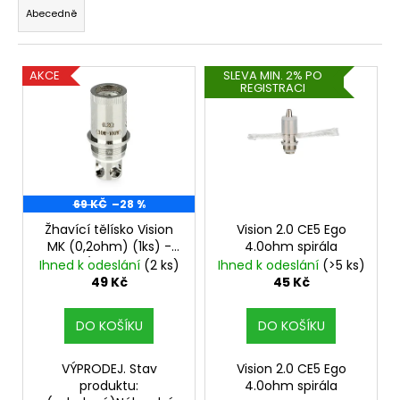
z
Abecedně
a
e
j
n
í
V
í
AKCE
SLEVA MIN. 2% PO
t
REGISTRACI
ý
p
?
p
r
i
o
s
d
p
u
r
69 KČ
–28 %
HLEDAT
k
o
Žhavící tělísko Vision
Vision 2.0 CE5 Ego
t
MK (0,2ohm) (1ks) -
4.0ohm spirála
d
ů
VÝPRODEJ.
Ihned k odeslání
(2 ks)
Ihned k odeslání
(>5 ks)
u
D
49 Kč
45 Kč
k
o
p
t
DO KOŠÍKU
DO KOŠÍKU
o
ů
r
VÝPRODEJ. Stav
Vision 2.0 CE5 Ego
u
produktu:
4.0ohm spirála