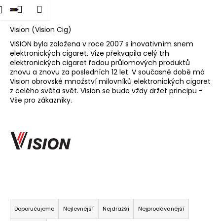
K
dat
Nákupní
Menu
Přihlášení
Vision
Přejít
o
na
Zpět
Zpět
košík
š
obsah
Vision (Vision Cig)
í
VISION byla založena v roce 2007 s inovativním snem
C
elektronických cigaret. Vize překvapila celý trh
k
elektronických cigaret řadou průlomových produktů
o
znovu a znovu za posledních 12 let. V současné době má
p
Vision obrovské množství milovníků elektronických cigaret
o
z celého světa svět. Vision se bude vždy držet principu -
Vše pro zákazníky.
t
ř
e
b
u
j
e
t
Ř
e
a
Doporučujeme
Nejlevnější
Nejdražší
Nejprodávanější
n