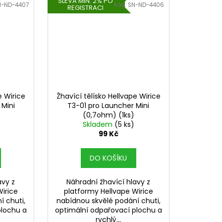
SLEVA MIN. 2% PO
N-ND-4407
Kód:
SN-ND-4406
REGISTRACI
e Wirice
Žhavící tělísko Hellvape Wirice
 Mini
T3-01 pro Launcher Mini
(0,7ohm) (1ks)
Skladem
(5 ks)
99 Kč
DO KOŠÍKU
avy z
Náhradní žhavící hlavy z
irice
platformy Hellvape Wirice
í chuti,
nabídnou skvělé podání chuti,
plochu a
optimální odpařovací plochu a
rychlý...