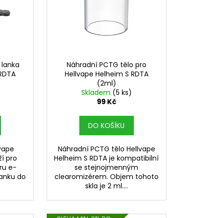
 lanka
Náhradní PCTG tělo pro
 RDTA
Hellvape Helheim S RDTA
(2ml)
Skladem
(5 ks)
99 Kč
DO KOŠÍKU
lvape
Náhradní PCTG tělo Hellvape
í pro
Helheim S RDTA je kompatibilní
ru e-
se stejnojmenným
tanku do
clearomizérem. Objem tohoto
skla je 2 ml....