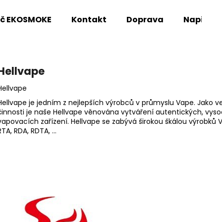
oč EKOSMOKE
Kontakt
Doprava
Napište
Co potřebujete najít?
Hellvape
Hellvape
HLEDAT
Hellvape je jedním z nejlepších výrobců v průmyslu Vape. Jako 
činnosti je naše Hellvape věnována vytváření autentických, vys
vapovacích zařízení. Hellvape se zabývá širokou škálou výrobků V
RTA, RDA, RDTA, …
Doporučujeme