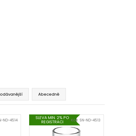
 10ML 11MG
č
rodávanější
Abecedně
SLEVA MIN. 2% PO
N-ND-4514
Kód:
SN-ND-4513
REGISTRACI