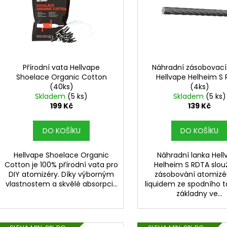
i
r
s
o
p
d
r
u
o
k
d
Přírodní vata Hellvape
Náhradní zásobovací
t
Shoelace Organic Cotton
Hellvape Helheim S
u
(40ks)
(4ks)
ů
k
Skladem
(5 ks)
Skladem
(5 ks)
t
199 Kč
139 Kč
ů
DO KOŠÍKU
DO KOŠÍKU
Hellvape Shoelace Organic
Náhradní lanka Hel
Cotton je 100% přírodní vata pro
Helheim S RDTA slouž
DIY atomizéry. Díky výborným
zásobování atomizé
vlastnostem a skvělé absorpci...
liquidem ze spodního 
základny ve...