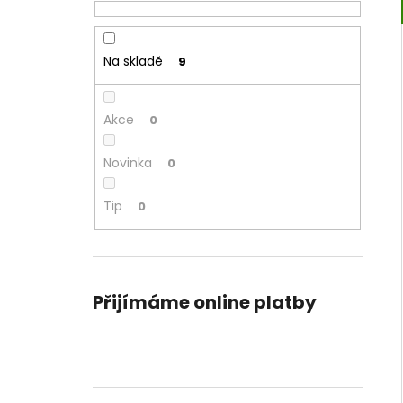
Na skladě
9
Akce
0
Novinka
0
Tip
0
Přijímáme online platby