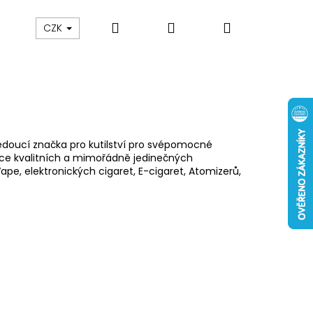
Hledat
Přihlášení
Nákupní
 nám
Obch. podmínky
Reklamace
Odstou
CZK
košík
vedoucí značka pro kutilství pro svépomocné
oce kvalitních a mimořádně jedinečných
ape, elektronických cigaret, E-cigaret, Atomizerů,
Následující