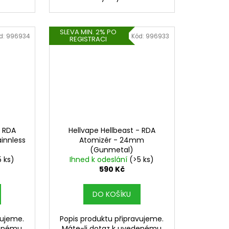
SLEVA MIN. 2% PO
d:
996934
Kód:
996933
REGISTRACI
- RDA
Hellvape Hellbeast - RDA
innless
Atomizér - 24mm
(Gunmetal)
5 ks)
Ihned k odeslání
(>5 ks)
590 Kč
DO KOŠÍKU
vujeme.
Popis produktu připravujeme.
denému
Máte-li dotaz k uvedenému