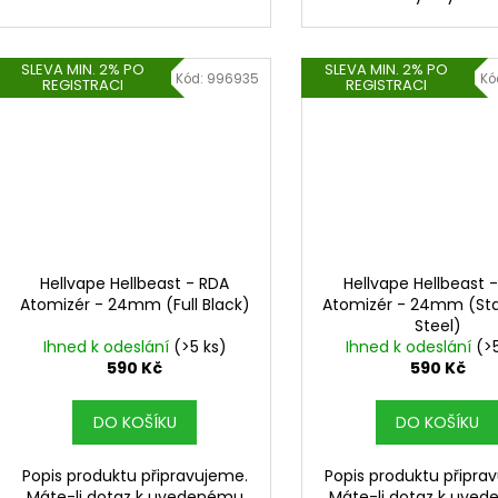
SLEVA MIN. 2% PO
SLEVA MIN. 2% PO
Kód:
996935
Kó
REGISTRACI
REGISTRACI
Hellvape Hellbeast - RDA
Hellvape Hellbeast 
Atomizér - 24mm (Full Black)
Atomizér - 24mm (Sta
Steel)
Ihned k odeslání
(>5 ks)
Ihned k odeslání
(>
590 Kč
590 Kč
DO KOŠÍKU
DO KOŠÍKU
Popis produktu připravujeme.
Popis produktu připra
Máte-li dotaz k uvedenému
Máte-li dotaz k uve