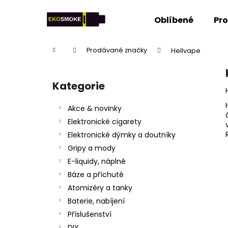
K
Přejít
na
o
Oblíbené
Pr
obsah
Zpět
Zpět
š
do
do
í
Domů
Prodávané značky
Hellvape
k
obchodu
obchodu
P
o
Kategorie
Přeskočit
s
kategorie
t
Akce & novinky
r
Elektronické cigarety
a
Elektronické dýmky a doutníky
n
Gripy a mody
n
E-liquidy, náplně
í
Báze a příchutě
p
Atomizéry a tanky
a
Baterie, nabíjení
n
Příslušenství
e
DIY