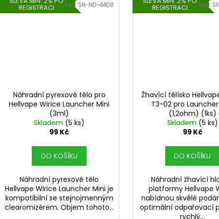
SLEVA MIN. 2% PO
SLEVA MIN. 2% PO
Kód:
SN-ND-4408
Kód:
S
REGISTRACI
REGISTRACI
Náhradní pyrexové tělo pro
Žhavící tělísko Hellvap
Hellvape Wirice Launcher Mini
T3-02 pro Launcher
(3ml)
(1,2ohm) (1ks)
Skladem
(5 ks)
Skladem
(5 ks)
99 Kč
99 Kč
DO KOŠÍKU
DO KOŠÍKU
Náhradní pyrexové tělo
Náhradní žhavící hl
Hellvape Wirice Launcher Mini je
platformy Hellvape W
kompatibilní se stejnojmenným
nabídnou skvělé podán
clearomizérem. Objem tohoto...
optimální odpařovací 
rychlý...