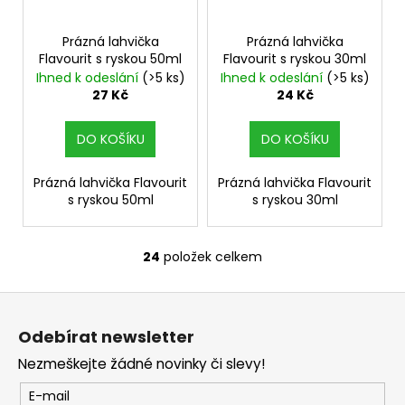
Prázná lahvička
Prázná lahvička
Flavourit s ryskou 50ml
Flavourit s ryskou 30ml
Ihned k odeslání
(>5 ks)
Ihned k odeslání
(>5 ks)
27 Kč
24 Kč
DO KOŠÍKU
DO KOŠÍKU
Prázná lahvička Flavourit
Prázná lahvička Flavourit
s ryskou 50ml
s ryskou 30ml
24
položek celkem
O
v
Z
l
á
á
Odebírat newsletter
d
p
a
Nezmeškejte žádné novinky či slevy!
a
c
t
E-mail