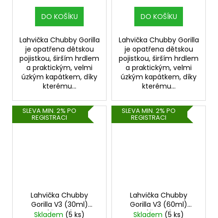
DO KOŠÍKU
DO KOŠÍKU
Lahvička Chubby Gorilla
Lahvička Chubby Gorilla
je opatřena dětskou
je opatřena dětskou
pojistkou, širším hrdlem
pojistkou, širším hrdlem
a praktickým, velmi
a praktickým, velmi
úzkým kapátkem, díky
úzkým kapátkem, díky
kterému...
kterému...
SLEVA MIN. 2% PO
SLEVA MIN. 2% PO
REGISTRACI
REGISTRACI
Lahvička Chubby
Lahvička Chubby
Gorilla V3 (30ml)
Gorilla V3 (60ml)
(Černá)
(Černá)
Skladem
(5 ks)
Skladem
(5 ks)