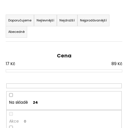
a
Ř
j
a
í
Doporučujeme
Nejlevnější
Nejdražší
Nejprodávanější
z
t
Abecedně
e
?
n
í
Cena
p
17
Kč
89
Kč
r
HLEDAT
o
d
u
D
k
o
t
Na skladě
p
24
ů
o
r
Akce
0
u