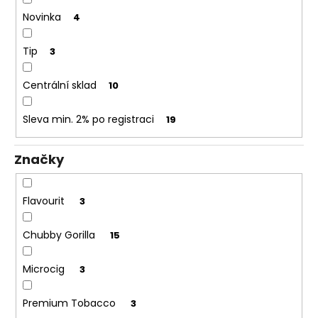
č
u
Novinka
4
j
e
Tip
3
m
e
Centrální sklad
10
Sleva min. 2% po registraci
19
DEKANG
USA
MIX
10ML
Značky
6MG
169
Kč
Flavourit
3
Původně:
195
Chubby Gorilla
15
Kč
Microcig
3
Premium Tobacco
3