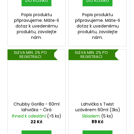
DO KOŠÍKU
DO KOŠÍKU
Popis produktu
Popis produktu
připravujeme. Máte-li
připravujeme. Máte-li
dotaz k uvedenému
dotaz k uvedenému
produktu, zavolejte
produktu, zavolejte
nám.
nám.
SLEVA MIN. 2% PO
SLEVA MIN. 2% PO
REGISTRACI
REGISTRACI
Chubby Gorilla - 60ml
Lahvička s Twist
lahvička - Čirá
uzávěrem 60ml (3ks)
Ihned k odeslání
(>5 ks)
Skladem
(5 ks)
22 Kč
89 Kč