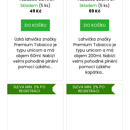
ryskou (1ks)
ryskou (1ks)
Skladem
(5 ks)
Skladem
(5 ks)
49 Kč
69 Kč
DO KOŠÍKU
DO KOŠÍKU
Úzká lahvička značky
Lahvička značky
Premium Tobacco je
Premium Tobacco je
typu unicorn a má
typu unicorn a má
objem 60ml. Nabízí
objem 200ml. Nabízí
velmi pohodlné plnění
velmi pohodlné plnění
pomocí úzkého...
pomocí úzkého
kapátka...
SLEVA MIN. 2% PO
SLEVA MIN. 2% PO
REGISTRACI
REGISTRACI