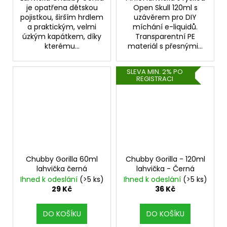
je opatřena dětskou
Open Skull 120ml s
pojistkou, širším hrdlem
uzávěrem pro DIY
a praktickým, velmi
míchání e-liquidů.
úzkým kapátkem, díky
Transparentní PE
kterému...
materiál s přesnými...
SLEVA MIN. 2% PO
REGISTRACI
Chubby Gorilla 60ml
Chubby Gorilla - 120ml
lahvička černá
lahvička - Černá
Ihned k odeslání
(>5 ks)
Ihned k odeslání
(>5 ks)
29 Kč
36 Kč
DO KOŠÍKU
DO KOŠÍKU