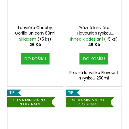
Lahvička Chubby
Prázná lahvička
Gorilla Unicorn 60ml
Flavourit s ryskou
250ml
Skladem
(>5 ks)
Ihned k odeslání
(>5 ks)
26 Kč
45 Kč
DO KOŠÍKU
DO KOŠÍKU
Prázná lahvička Flavourit
s ryskou 250ml
TIP
TIP
SLEVA MIN. 2% PO
SLEVA MIN. 2% PO
REGISTRACI
REGISTRACI