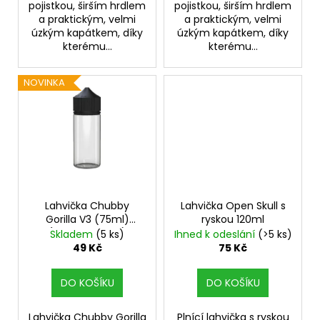
pojistkou, širším hrdlem
pojistkou, širším hrdlem
a praktickým, velmi
a praktickým, velmi
úzkým kapátkem, díky
úzkým kapátkem, díky
kterému...
kterému...
NOVINKA
Lahvička Chubby
Lahvička Open Skull s
Gorilla V3 (75ml)
ryskou 120ml
(Black & White)
Skladem
(5 ks)
Ihned k odeslání
(>5 ks)
49 Kč
75 Kč
DO KOŠÍKU
DO KOŠÍKU
Lahvička Chubby Gorilla
Plnící lahvička s ryskou