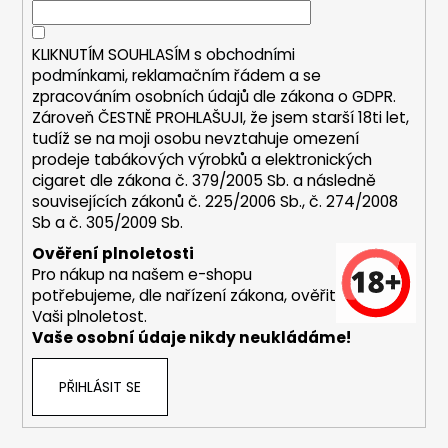
í
í
p
r
KLIKNUTÍM SOUHLASÍM s
obchodními
v
podmínkami,
reklamačním řádem a se
k
zpracováním osobních údajů dle zákona o
GDPR
.
y
Zároveň ČESTNĚ PROHLAŠUJI, že jsem starší 18ti let,
v
tudíž se na moji osobu nevztahuje omezení
ý
prodeje tabákových výrobků a elektronických
p
cigaret dle zákona č. 379/2005 Sb. a následně
i
souvisejících zákonů č. 225/2006 Sb., č. 274/2008
s
Sb a č. 305/2009 Sb.
u
Ověření plnoletosti
Pro nákup na našem e-shopu
potřebujeme, dle nařízení zákona, ověřit
Vaši plnoletost.
Vaše osobní údaje nikdy neukládáme!
PŘIHLÁSIT SE