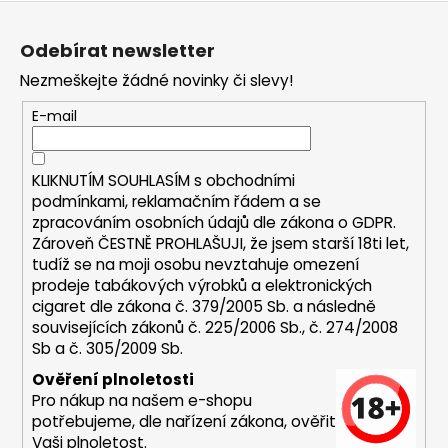
Z
a
á
j
Odebírat newsletter
p
í
Nezmeškejte žádné novinky či slevy!
a
t
t
E-mail
?
í
KLIKNUTÍM SOUHLASÍM s
obchodními
podmínkami,
reklamačním řádem a se
zpracováním osobních údajů dle zákona o
GDPR
.
HLEDAT
Zároveň ČESTNĚ PROHLAŠUJI, že jsem starší 18ti let,
tudíž se na moji osobu nevztahuje omezení
prodeje tabákových výrobků a elektronických
cigaret dle zákona č. 379/2005 Sb. a následně
D
souvisejících zákonů č. 225/2006 Sb., č. 274/2008
o
Sb a č. 305/2009 Sb.
p
Ověření plnoletosti
o
Pro nákup na našem e-shopu
r
potřebujeme, dle nařízení zákona, ověřit
u
Vaši plnoletost.