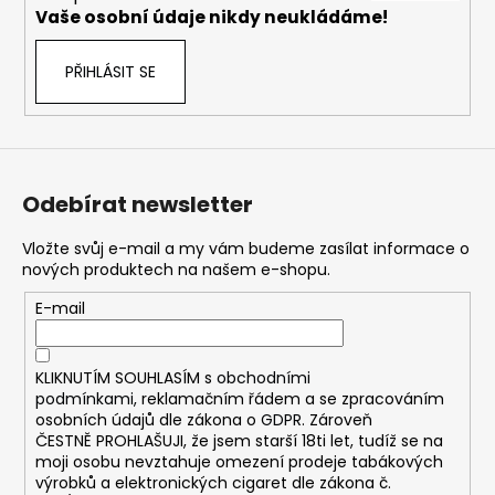
č
Vaše osobní údaje nikdy neukládáme!
u
j
PŘIHLÁSIT SE
e
m
e
ASPIRE
Odebírat newsletter
BVC
ŽHAVÍCÍ
HLAVA
Vložte svůj e-mail a my vám budeme zasílat informace o
1,8OHM
nových produktech na našem e-shopu.
43
E-mail
Kč
KLIKNUTÍM SOUHLASÍM s
obchodními
podmínkami,
reklamačním řádem a se zpracováním
osobních údajů dle zákona o
GDPR
. Zároveň
ČESTNĚ PROHLAŠUJI, že jsem starší 18ti let, tudíž se na
moji osobu nevztahuje omezení prodeje tabákových
výrobků a elektronických cigaret dle zákona č.