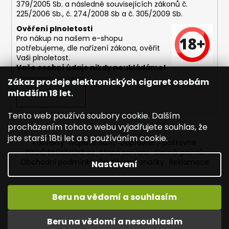
379/2005 Sb. a následně souvisejících zákonů č.
225/2006 Sb., č. 274/2008 Sb a č. 305/2009 Sb.
Ověření plnoletosti
Pro nákup na našem e-shopu
potřebujeme, dle nařízení zákona, ověřit
Vaši plnoletost.
Vaše osobní údaje nikdy neukládáme!
Zákaz prodeje elektronických cigaret osobám
mladším 18 let.
PŘIHLÁSIT SE
Tento web používá soubory cookie. Dalším
procházením tohoto webu vyjadřujete souhlas, že
jste starší 18ti let a s používáním cookie.
Kontakty
Napište nám
Dopravné / poštovné
PROČ EKOSMOKE.cz
Mapa serveru
Slovník pojmů
Obchodní podmínky
Prodávané značky
Reklamace
Nastavení
Beru na vědomí a souhlasím
Vytvořil Shoptet
Copyright 2026
EKOSMOKE - Specialista na e-cigarety
.
Beru na vědomí a nesouhlasím
Všechna práva vyhrazena.
Upravit nastavení cookies