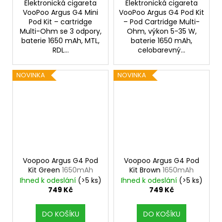
Elektronická cigareta
Elektronická cigareta
VooPoo Argus G4 Mini
VooPoo Argus G4 Pod Kit
Pod Kit – cartridge
– Pod Cartridge Multi-
Multi-Ohm se 3 odpory,
Ohm, výkon 5-35 W,
baterie 1650 mAh, MTL,
baterie 1650 mAh,
RDL...
celobarevný...
NOVINKA
NOVINKA
Voopoo Argus G4 Pod
Voopoo Argus G4 Pod
Kit Green
1650mAh
Kit Brown
1650mAh
Ihned k odeslání
(>5 ks)
Ihned k odeslání
(>5 ks)
749 Kč
749 Kč
DO KOŠÍKU
DO KOŠÍKU