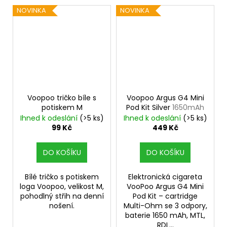
NOVINKA
NOVINKA
Voopoo tričko bíle s
Voopoo Argus G4 Mini
potiskem M
Pod Kit Silver
1650mAh
Ihned k odeslání
(>5 ks)
Ihned k odeslání
(>5 ks)
99 Kč
449 Kč
DO KOŠÍKU
DO KOŠÍKU
Bílé tričko s potiskem
Elektronická cigareta
loga Voopoo, velikost M,
VooPoo Argus G4 Mini
pohodlný střih na denní
Pod Kit – cartridge
nošení.
Multi-Ohm se 3 odpory,
baterie 1650 mAh, MTL,
RDL...