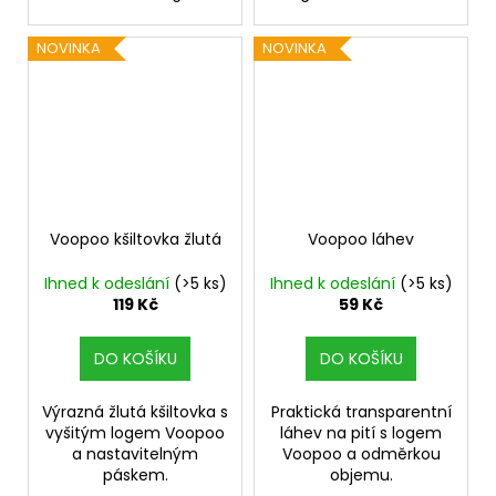
NOVINKA
NOVINKA
Voopoo kšiltovka žlutá
Voopoo láhev
Ihned k odeslání
(>5 ks)
Ihned k odeslání
(>5 ks)
119 Kč
59 Kč
DO KOŠÍKU
DO KOŠÍKU
Výrazná žlutá kšiltovka s
Praktická transparentní
vyšitým logem Voopoo
láhev na pití s logem
a nastavitelným
Voopoo a odměrkou
páskem.
objemu.