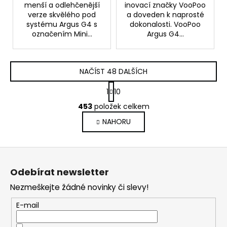
menší a odlehčenější
inovací značky VooPoo
verze skvělého pod
a doveden k naprosté
systému Argus G4 s
dokonalosti. VooPoo
označením Mini...
Argus G4...
NAČÍST 48 DALŠÍCH
S
1
10
t
O
r
453
položek celkem
v
á
NAHORU
l
n
k
á
o
d
Z
v
a
á
á
c
Odebírat newsletter
n
p
í
í
Nezmeškejte žádné novinky či slevy!
p
a
r
t
E-mail
v
í
k