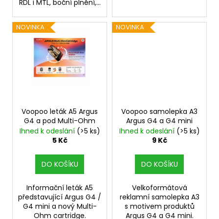
č
RDL i MTL, boční plnění,...
u
j
NOVINKA
NOVINKA
e
m
e
ASPIRE
BVC
ŽHAVÍCÍ
HLAVA
Voopoo leták A5 Argus
Voopoo samolepka A3
1,8OHM
G4 a pod Multi-Ohm
Argus G4 a G4 mini
43
Ihned k odeslání
(>5 ks)
Ihned k odeslání
(>5 ks)
Kč
5 Kč
9 Kč
DO KOŠÍKU
DO KOŠÍKU
Informační leták A5
Velkoformátová
představující Argus G4 /
reklamní samolepka A3
G4 mini a nový Multi-
s motivem produktů
Ohm cartridge.
Argus G4 a G4 mini.