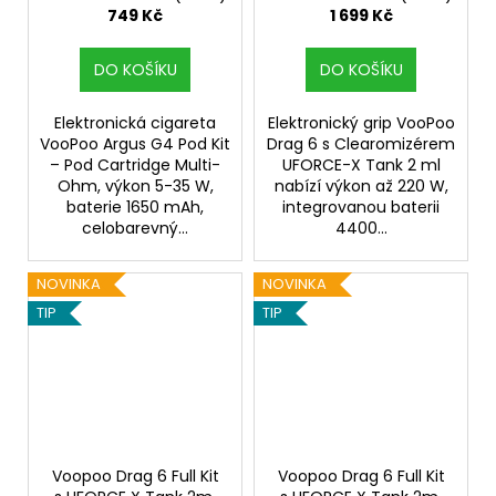
749 Kč
1 699 Kč
DO KOŠÍKU
DO KOŠÍKU
Elektronická cigareta
Elektronický grip VooPoo
VooPoo Argus G4 Pod Kit
Drag 6 s Clearomizérem
– Pod Cartridge Multi-
UFORCE-X Tank 2 ml
Ohm, výkon 5-35 W,
nabízí výkon až 220 W,
baterie 1650 mAh,
integrovanou baterii
celobarevný...
4400...
NOVINKA
NOVINKA
TIP
TIP
Voopoo Drag 6 Full Kit
Voopoo Drag 6 Full Kit