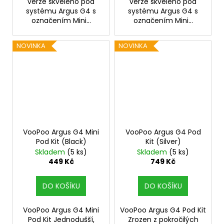
verze skvělého pod
verze skvělého pod
systému Argus G4 s
systému Argus G4 s
označením Mini...
označením Mini...
NOVINKA
NOVINKA
VooPoo Argus G4 Mini
VooPoo Argus G4 Pod
Pod Kit (Black)
Kit (Silver)
Skladem
(5 ks)
Skladem
(5 ks)
449 Kč
749 Kč
DO KOŠÍKU
DO KOŠÍKU
VooPoo Argus G4 Mini
VooPoo Argus G4 Pod Kit
Pod Kit Jednodušší,
Zrozen z pokročilých