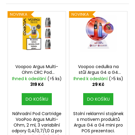
n
a
V
í
j
NOVINKA
NOVINKA
ý
p
í
p
r
t
i
o
?
s
d
p
u
r
k
o
Voopoo Argus Multi-
Voopoo cedulka na
t
HLEDAT
Ohm CRC Pod
stůl Argus G4 a G4
d
ů
Cartridge 2ml 3ks
mini
Ihned k odeslání
(>5 ks)
Ihned k odeslání
(>5 ks)
u
319 Kč
29 Kč
k
D
t
DO KOŠÍKU
DO KOŠÍKU
o
ů
p
Náhradní Pod Cartridge
Stolní reklamní stojánek
o
VooPoo Argus Multi-
s motivem produktů
r
Ohm, 2 ml, 3 variabilní
Argus G4 a G4 mini pro
u
odpory 0,4/0,7/1,0 Ω pro
POS prezentaci.