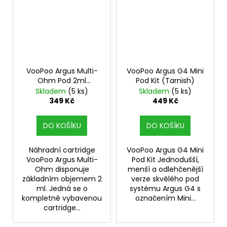
VooPoo Argus Multi-
VooPoo Argus G4 Mini
Ohm Pod 2ml
Pod Kit (Tarnish)
náhradní cartridge 3ks
Skladem
(5 ks)
Skladem
(5 ks)
349 Kč
449 Kč
DO KOŠÍKU
DO KOŠÍKU
Náhradní cartridge
VooPoo Argus G4 Mini
VooPoo Argus Multi-
Pod Kit Jednodušší,
Ohm disponuje
menší a odlehčenější
základním objemem 2
verze skvělého pod
ml. Jedná se o
systému Argus G4 s
kompletně vybavenou
označením Mini...
cartridge...