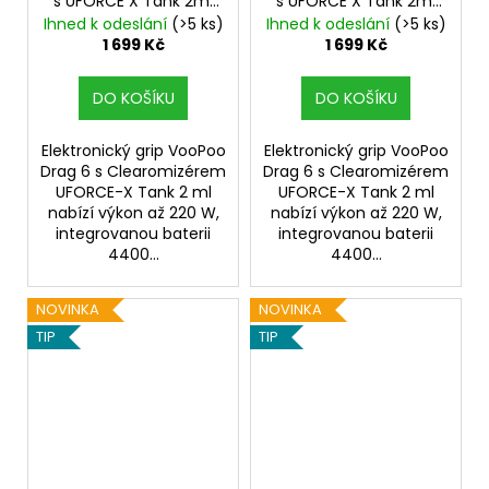
s UFORCE X Tank 2ml
s UFORCE X Tank 2ml
Metal Gray
4400mAh
Blue
4400mAh
Ihned k odeslání
(>5 ks)
Ihned k odeslání
(>5 ks)
1 699 Kč
1 699 Kč
DO KOŠÍKU
DO KOŠÍKU
Elektronický grip VooPoo
Elektronický grip VooPoo
Drag 6 s Clearomizérem
Drag 6 s Clearomizérem
UFORCE-X Tank 2 ml
UFORCE-X Tank 2 ml
nabízí výkon až 220 W,
nabízí výkon až 220 W,
integrovanou baterii
integrovanou baterii
4400...
4400...
NOVINKA
NOVINKA
TIP
TIP