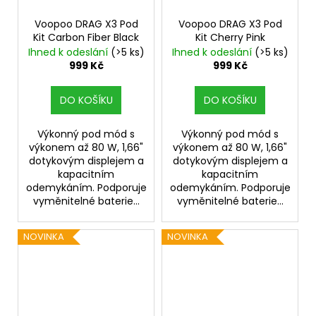
Voopoo DRAG X3 Pod
Voopoo DRAG X3 Pod
Kit Carbon Fiber Black
Kit Cherry Pink
Ihned k odeslání
(>5 ks)
Ihned k odeslání
(>5 ks)
999 Kč
999 Kč
DO KOŠÍKU
DO KOŠÍKU
Výkonný pod mód s
Výkonný pod mód s
výkonem až 80 W, 1,66"
výkonem až 80 W, 1,66"
dotykovým displejem a
dotykovým displejem a
kapacitním
kapacitním
odemykáním. Podporuje
odemykáním. Podporuje
vyměnitelné baterie...
vyměnitelné baterie...
NOVINKA
NOVINKA