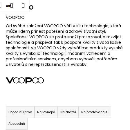
K
dat
Nákupní
Menu
Přihlášení
VOOPOO
Přejít
o
na
Zpět
Zpět
košík
š
obsah
VOOPOO
í
Od svého založení VOOPOO věří v sílu technologie, která
C
může lidem přinést potěšení a zdravý životní styl.
k
Společnost VOOPOO se proto snaží prosazovat a rozvíjet
o
technologie a přispívat tak k podpoře kvality života lidské
p
společnosti. Ve VOOPOO vždy vytváříme produkty vysoké
o
kvality s vynikající technologií, módním vzhledem a
profesionálním servisem, abychom vyhověli potřebám
t
uživatelů s nejlepší zkušeností s výrobky.
ř
e
b
u
j
Ř
e
a
Doporučujeme
Nejlevnější
Nejdražší
Nejprodávanější
t
z
e
Abecedně
e
n