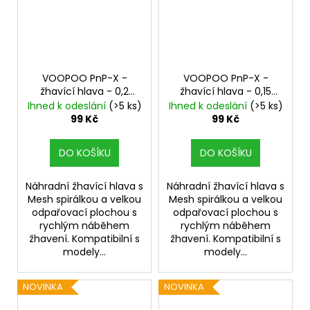
VOOPOO PnP-X -
VOOPOO PnP-X -
žhavící hlava - 0,2
žhavící hlava - 0,15
ohm
ohm
Ihned k odeslání
(>5 ks)
Ihned k odeslání
(>5 ks)
99 Kč
99 Kč
DO KOŠÍKU
DO KOŠÍKU
Náhradní žhavící hlava s
Náhradní žhavící hlava s
Mesh spirálkou a velkou
Mesh spirálkou a velkou
odpařovací plochou s
odpařovací plochou s
rychlým náběhem
rychlým náběhem
žhavení. Kompatibilní s
žhavení. Kompatibilní s
modely...
modely...
NOVINKA
NOVINKA