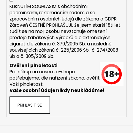
y
KLIKNUTÍM SOUHLASÍM s
obchodními
v
podmínkami,
reklamačním řádem a se
ý
zpracováním osobních údajů dle zákona o
GDPR
.
p
Zároveň ČESTNĚ PROHLAŠUJI, že jsem starší 18ti let,
i
tudíž se na moji osobu nevztahuje omezení
s
prodeje tabákových výrobků a elektronických
u
cigaret dle zákona č. 379/2005 Sb. a následně
souvisejících zákonů č. 225/2006 Sb., č. 274/2008
Sb a č. 305/2009 Sb.
Ověření plnoletosti
Pro nákup na našem e-shopu
potřebujeme, dle nařízení zákona, ověřit
Vaši plnoletost.
Vaše osobní údaje nikdy neukládáme!
PŘIHLÁSIT SE