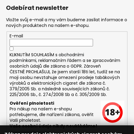
Odebírat newsletter
Vložte svůj e-mail a my vám budeme zasílat informace o
nových produktech na našem e-shopu.
E-mail
KLIKNUTÍM SOUHLASÍM s
obchodními
podmínkami,
reklamačním řádem a se zpracováním
osobních údajů dle zákona o
GDPR
. Zároveň
ČESTNĚ PROHLAŠUJI, že jsem starší 18ti let, tudíž se na
moji osobu nevztahuje omezení prodeje tabákových
výrobků a elektronických cigaret dle zákona č.
379/2005 Sb. a následně souvisejících zákonů č.
225/2006 Sb., č. 274/2008 Sb a č. 305/2009 Sb.
Ověření plnoletosti
Pro nákup na našem e-shopu
potřebujeme, dle nařízení zákona, ověřit
Vaši plnoletost.
Vaše osobní údaje nikdy neukládáme!