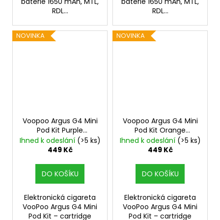
baterie 1650 mAh, MTL,
baterie 1650 mAh, MTL,
RDL...
RDL...
NOVINKA
NOVINKA
Voopoo Argus G4 Mini
Voopoo Argus G4 Mini
Pod Kit Purple
Pod Kit Orange
1650mAh
1650mAh
Ihned k odeslání
(>5 ks)
Ihned k odeslání
(>5 ks)
449 Kč
449 Kč
DO KOŠÍKU
DO KOŠÍKU
Elektronická cigareta
Elektronická cigareta
VooPoo Argus G4 Mini
VooPoo Argus G4 Mini
Pod Kit – cartridge
Pod Kit – cartridge