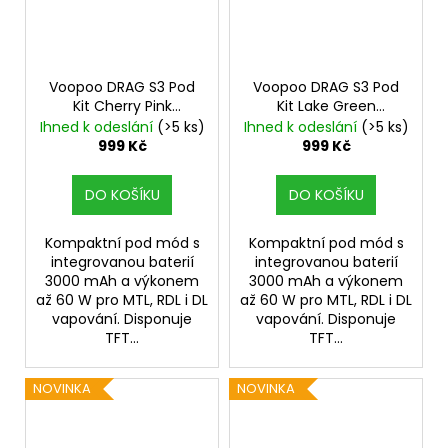
Voopoo DRAG S3 Pod
Voopoo DRAG S3 Pod
Kit Cherry Pink
Kit Lake Green
3000mAh
3000mAh
Ihned k odeslání
(>5 ks)
Ihned k odeslání
(>5 ks)
999 Kč
999 Kč
DO KOŠÍKU
DO KOŠÍKU
Kompaktní pod mód s
Kompaktní pod mód s
integrovanou baterií
integrovanou baterií
3000 mAh a výkonem
3000 mAh a výkonem
až 60 W pro MTL, RDL i DL
až 60 W pro MTL, RDL i DL
vapování. Disponuje
vapování. Disponuje
TFT...
TFT...
NOVINKA
NOVINKA