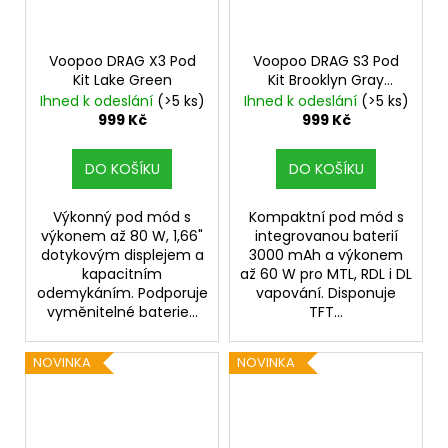
Voopoo DRAG X3 Pod
Voopoo DRAG S3 Pod
Kit Lake Green
Kit Brooklyn Gray
3000mAh
Ihned k odeslání
(>5 ks)
Ihned k odeslání
(>5 ks)
999 Kč
999 Kč
DO KOŠÍKU
DO KOŠÍKU
Výkonný pod mód s
Kompaktní pod mód s
výkonem až 80 W, 1,66"
integrovanou baterií
dotykovým displejem a
3000 mAh a výkonem
kapacitním
až 60 W pro MTL, RDL i DL
odemykáním. Podporuje
vapování. Disponuje
vyměnitelné baterie...
TFT...
NOVINKA
NOVINKA