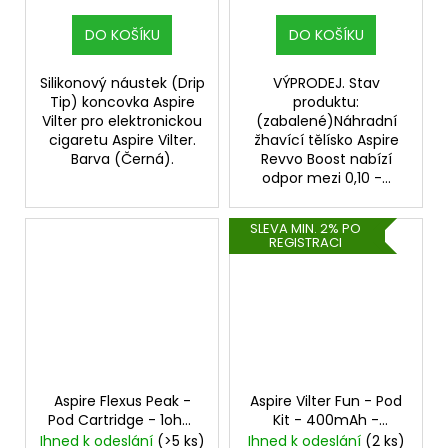
DO KOŠÍKU
DO KOŠÍKU
Silikonový náustek (Drip
VÝPRODEJ. Stav
Tip) koncovka Aspire
produktu:
Vilter pro elektronickou
(zabalené)Náhradní
cigaretu Aspire Vilter.
žhavící tělísko Aspire
Barva (Černá).
Revvo Boost nabízí
odpor mezi 0,10 -...
SLEVA MIN. 2% PO
REGISTRACI
Aspire Flexus Peak -
Aspire Vilter Fun - Pod
Pod Cartridge - 1ohm
Kit - 400mAh -
- 2ml
Midnight Blue
Ihned k odeslání
(>5 ks)
Ihned k odeslání
(2 ks)