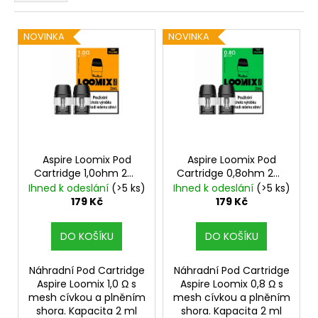
n
a
V
í
j
NOVINKA
NOVINKA
ý
p
í
p
r
t
i
o
?
s
d
p
u
r
k
o
Aspire Loomix Pod
Aspire Loomix Pod
t
HLEDAT
Cartridge 1,0ohm 2ml
Cartridge 0,8ohm 2ml
d
ů
2ks
2ks
Ihned k odeslání
(>5 ks)
Ihned k odeslání
(>5 ks)
u
179 Kč
179 Kč
k
D
t
DO KOŠÍKU
DO KOŠÍKU
o
ů
p
Náhradní Pod Cartridge
Náhradní Pod Cartridge
o
Aspire Loomix 1,0 Ω s
Aspire Loomix 0,8 Ω s
r
mesh cívkou a plněním
mesh cívkou a plněním
u
shora. Kapacita 2 ml
shora. Kapacita 2 ml