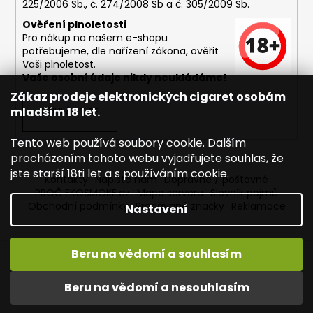
225/2006 Sb., č. 274/2008 Sb a č. 305/2009 Sb.
Ověření plnoletosti
Pro nákup na našem e-shopu
potřebujeme, dle nařízení zákona, ověřit
Vaši plnoletost.
Vaše osobní údaje nikdy neukládáme!
Zákaz prodeje elektronických cigaret osobám
mladším 18 let.
PŘIHLÁSIT SE
Tento web používá soubory cookie. Dalším
procházením tohoto webu vyjadřujete souhlas, že
jste starší 18ti let a s používáním cookie.
Kontakty
Napište nám
Dopravné / poštovné
PROČ EKOSMOKE.cz
Mapa serveru
Slovník pojmů
Obchodní podmínky
Prodávané značky
Reklamace
Nastavení
Beru na vědomí a souhlasím
Vytvořil Shoptet
Copyright 2026
EKOSMOKE - Specialista na e-cigarety
.
Beru na vědomí a nesouhlasím
Všechna práva vyhrazena.
Upravit nastavení cookies