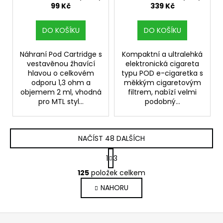
99 Kč
339 Kč
DO KOŠÍKU
DO KOŠÍKU
Náhraní Pod Cartridge s
Kompaktní a ultralehká
vestavěnou žhavící
elektronická cigareta
hlavou o celkovém
typu POD e-cigaretka s
odporu 1,3 ohm a
měkkým cigaretovým
objemem 2 ml, vhodná
filtrem, nabízí velmi
pro MTL styl...
podobný...
NAČÍST 48 DALŠÍCH
S
1
3
t
O
r
125
položek celkem
v
á
NAHORU
l
n
k
á
o
d
Z
v
a