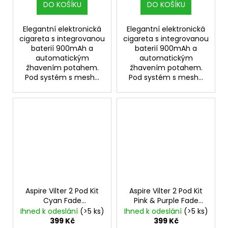
DO KOŠÍKU
DO KOŠÍKU
Elegantní elektronická
Elegantní elektronická
cigareta s integrovanou
cigareta s integrovanou
baterií 900mAh a
baterií 900mAh a
automatickým
automatickým
žhavením potahem.
žhavením potahem.
Pod systém s mesh...
Pod systém s mesh...
Aspire Vilter 2 Pod Kit
Aspire Vilter 2 Pod Kit
Cyan Fade
Pink & Purple Fade
Elektronická cigareta
Elektronická cigareta
Ihned k odeslání
(>5 ks)
Ihned k odeslání
(>5 ks)
900mAh
900mAh
399 Kč
399 Kč