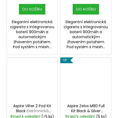
DO KOŠÍKU
DO KOŠÍKU
Elegantní elektronická
Elegantní elektronická
cigareta s integrovanou
cigareta s integrovanou
baterií 900mAh a
baterií 900mAh a
automatickým
automatickým
žhavením potahem.
žhavením potahem.
Pod systém s mesh...
Pod systém s mesh...
TIP
Aspire Vilter 2 Pod Kit
Aspire Zelos M80 Full
Black
Elektronická
Kit Black & Silver
cigareta 900mAh
Elektronický Grip
Ihned k odeslání
(>5 ks)
Ihned k odeslání
(5 ks)