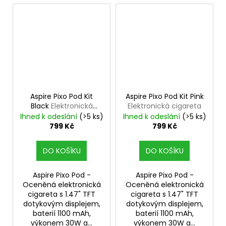
Aspire Pixo Pod Kit
Aspire Pixo Pod Kit Pink
Black
Elektronická
Elektronická cigareta
cigareta
Ihned k odeslání
(>5 ks)
Ihned k odeslání
(>5 ks)
799 Kč
799 Kč
DO KOŠÍKU
DO KOŠÍKU
Aspire Pixo Pod -
Aspire Pixo Pod -
Oceněná elektronická
Oceněná elektronická
cigareta s 1.47" TFT
cigareta s 1.47" TFT
dotykovým displejem,
dotykovým displejem,
baterií 1100 mAh,
baterií 1100 mAh,
výkonem 30W a...
výkonem 30W a...