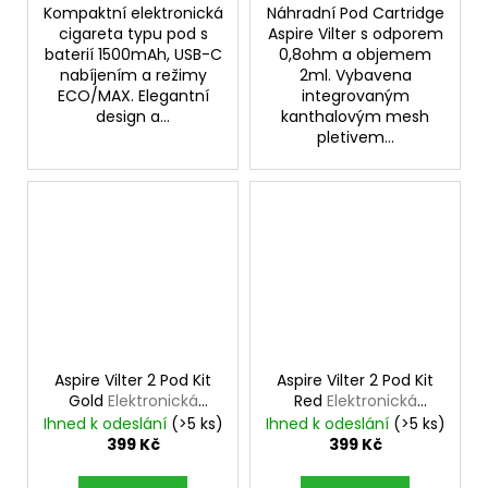
Kompaktní elektronická
Náhradní Pod Cartridge
cigareta typu pod s
Aspire Vilter s odporem
baterií 1500mAh, USB-C
0,8ohm a objemem
nabíjením a režimy
2ml. Vybavena
ECO/MAX. Elegantní
integrovaným
design a...
kanthalovým mesh
pletivem...
Aspire Vilter 2 Pod Kit
Aspire Vilter 2 Pod Kit
Gold
Elektronická
Red
Elektronická
cigareta 900mAh
cigareta 900mAh
Ihned k odeslání
(>5 ks)
Ihned k odeslání
(>5 ks)
399 Kč
399 Kč