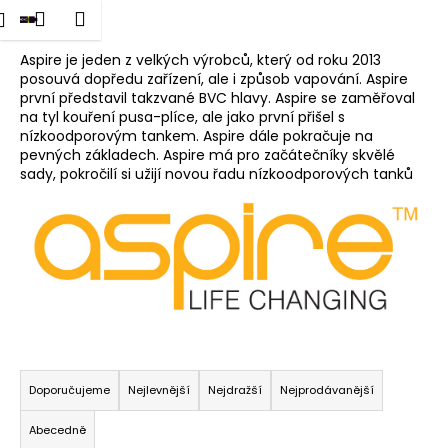
K
dat
Nákupní
Menu
Přihlášení
Aspire
Přejít
o
na
Zpět
Zpět
košík
š
obsah
Aspire je jeden z velkých výrobců, který od roku 2013
posouvá dopředu zařízení, ale i způsob vapování. Aspire
í
první představil takzvané BVC hlavy. Aspire se zaměřoval
C
k
na tyl kouření pusa-plíce, ale jako první přišel s
o
nízkoodporovým tankem. Aspire dále pokračuje na
p
pevných základech. Aspire má pro začátečníky skvělé
sady, pokročilí si užijí novou řadu nízkoodporových tanků
o
t
ř
e
b
u
j
Ř
e
a
t
Doporučujeme
Nejlevnější
Nejdražší
Nejprodávanější
z
e
Abecedně
e
n