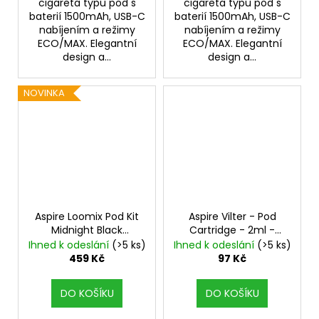
cigareta typu pod s
cigareta typu pod s
baterií 1500mAh, USB-C
baterií 1500mAh, USB-C
nabíjením a režimy
nabíjením a režimy
ECO/MAX. Elegantní
ECO/MAX. Elegantní
design a...
design a...
NOVINKA
Aspire Loomix Pod Kit
Aspire Vilter - Pod
Midnight Black
Cartridge - 2ml -
1500mAh
0,8ohm
Ihned k odeslání
(>5 ks)
Ihned k odeslání
(>5 ks)
459 Kč
97 Kč
DO KOŠÍKU
DO KOŠÍKU