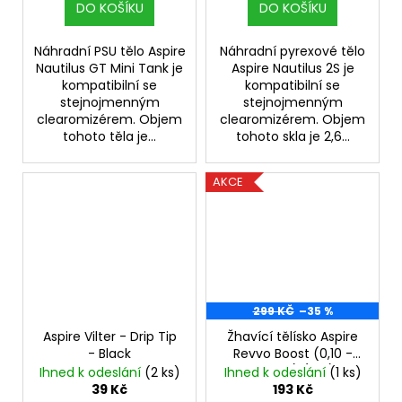
DO KOŠÍKU
DO KOŠÍKU
Náhradní PSU tělo Aspire
Náhradní pyrexové tělo
Nautilus GT Mini Tank je
Aspire Nautilus 2S je
kompatibilní se
kompatibilní se
stejnojmenným
stejnojmenným
clearomizérem. Objem
clearomizérem. Objem
tohoto těla je...
tohoto skla je 2,6...
AKCE
299 KČ
–35 %
Aspire Vilter - Drip Tip
Žhavící tělísko Aspire
- Black
Revvo Boost (0,10 -
0,14ohm) (3ks) -
Ihned k odeslání
(2 ks)
Ihned k odeslání
(1 ks)
VÝPRODEJ.
39 Kč
193 Kč