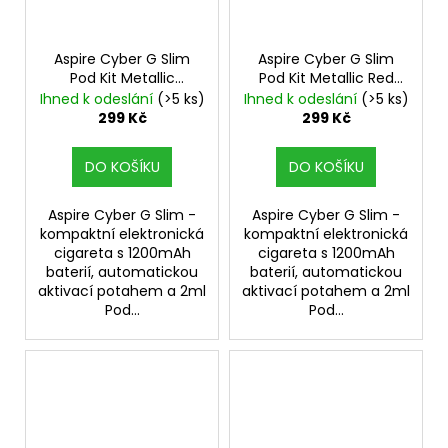
Aspire Cyber G Slim
Aspire Cyber G Slim
Pod Kit Metallic
Pod Kit Metallic Red
Champagne
Elektronická cigareta
Ihned k odeslání
(>5 ks)
Ihned k odeslání
(>5 ks)
Elektronická cigareta
299 Kč
299 Kč
DO KOŠÍKU
DO KOŠÍKU
Aspire Cyber G Slim -
Aspire Cyber G Slim -
kompaktní elektronická
kompaktní elektronická
cigareta s 1200mAh
cigareta s 1200mAh
baterií, automatickou
baterií, automatickou
aktivací potahem a 2ml
aktivací potahem a 2ml
Pod...
Pod...