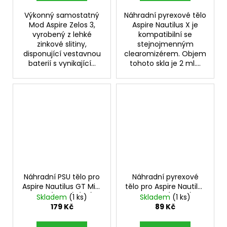
Výkonný samostatný
Náhradní pyrexové tělo
Mod Aspire Zelos 3,
Aspire Nautilus X je
vyrobený z lehké
kompatibilní se
zinkové slitiny,
stejnojmenným
disponující vestavnou
clearomizérem. Objem
baterií s vynikající...
tohoto skla je 2 ml....
Náhradní PSU tělo pro
Náhradní pyrexové
Aspire Nautilus GT Mini
tělo pro Aspire Nautilus
Tank (3,5ml) (1ks)
2S Tank (2,6ml)
Skladem
(1 ks)
Skladem
(1 ks)
179 Kč
89 Kč