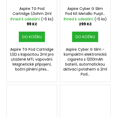
Aspire TG Pod
Aspire Cyber G Slim
Cartridge 1,0ohm 2ml
Pod Kit Metallic Purple
Red
Elektronická
Ihned k odeslání
(>5 ks)
Ihned k odeslání
(>5 ks)
cigareta
99 Kč
299 Kč
DO KOŠÍKU
DO KOŠÍKU
Aspire TG Pod Cartridge
Aspire Cyber G Slim -
1,0Ω s kapacitou 2ml pro
kompaktní elektronická
utažené MTL vapování.
cigareta s 1200mAh
Magnetické připojení,
baterií, automatickou
boční plnění přes...
aktivací potahem a 2ml
Pod...