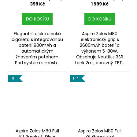
399 Kč
1 599 Kč
DO KOŠÍKU
DO KOŠÍKU
Elegantní elektronická
Aspire Zelos M80
cigareta s integrovanou
elektronický grip s
baterií 900mAh a
2600mAh baterií a
automatickým
výkonem 5-80W.
žhavením potahem.
Obsahuje Nautilus 3SR
Pod systém s mesh...
tank 2ml, barevný TFT...
TIP
TIP
Aspire Zelos M80 Full
Aspire Zelos M80 Full
Kit Purple & Silver
Kit Gunmetal