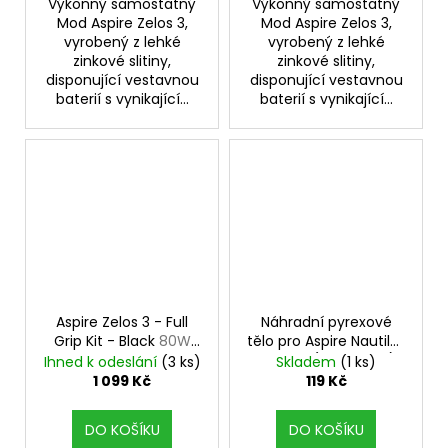
Výkonný samostatný
Výkonný samostatný
Mod Aspire Zelos 3,
Mod Aspire Zelos 3,
vyrobený z lehké
vyrobený z lehké
zinkové slitiny,
zinkové slitiny,
disponující vestavnou
disponující vestavnou
baterií s vynikající...
baterií s vynikající...
Aspire Zelos 3 - Full
Náhradní pyrexové
Grip Kit - Black
80W
tělo pro Aspire Nautilus
Mod, 3200mAh
X - 2ml (Průhledné)
Ihned k odeslání
(3 ks)
Skladem
(1 ks)
1 099 Kč
119 Kč
DO KOŠÍKU
DO KOŠÍKU