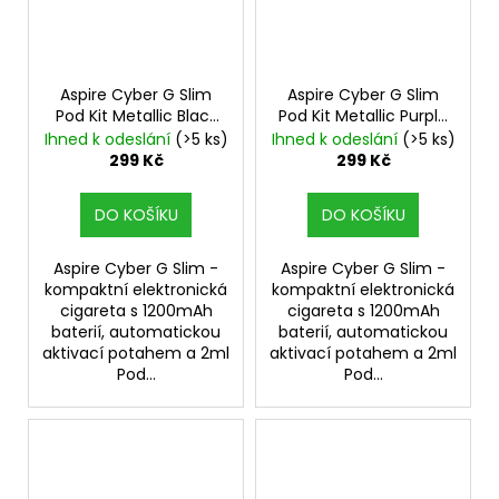
Aspire Cyber G Slim
Aspire Cyber G Slim
Pod Kit Metallic Black
Pod Kit Metallic Purple
Elektronická cigareta
Elektronická cigareta
Ihned k odeslání
(>5 ks)
Ihned k odeslání
(>5 ks)
299 Kč
299 Kč
DO KOŠÍKU
DO KOŠÍKU
Aspire Cyber G Slim -
Aspire Cyber G Slim -
kompaktní elektronická
kompaktní elektronická
cigareta s 1200mAh
cigareta s 1200mAh
baterií, automatickou
baterií, automatickou
aktivací potahem a 2ml
aktivací potahem a 2ml
Pod...
Pod...