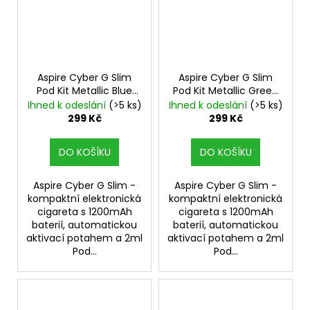
Aspire Cyber G Slim
Aspire Cyber G Slim
Pod Kit Metallic Blue
Pod Kit Metallic Green
Elektronická cigareta
Elektronická cigareta
Ihned k odeslání
(>5 ks)
Ihned k odeslání
(>5 ks)
299 Kč
299 Kč
DO KOŠÍKU
DO KOŠÍKU
Aspire Cyber G Slim -
Aspire Cyber G Slim -
kompaktní elektronická
kompaktní elektronická
cigareta s 1200mAh
cigareta s 1200mAh
baterií, automatickou
baterií, automatickou
aktivací potahem a 2ml
aktivací potahem a 2ml
Pod...
Pod...