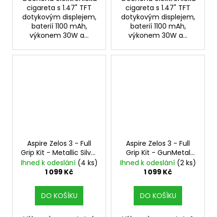
cigareta s 1.47" TFT
cigareta s 1.47" TFT
dotykovým displejem,
dotykovým displejem,
baterií 1100 mAh,
baterií 1100 mAh,
výkonem 30W a...
výkonem 30W a...
Aspire Zelos 3 - Full
Aspire Zelos 3 - Full
Grip Kit - Metallic Silver
Grip Kit - GunMetal
80W Mod, 3200mAh
80W Mod, 3200mAh
Ihned k odeslání
(4 ks)
Ihned k odeslání
(2 ks)
1 099 Kč
1 099 Kč
DO KOŠÍKU
DO KOŠÍKU