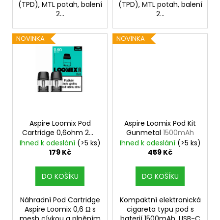
č
(TPD), MTL potah, balení
(TPD), MTL potah, balení
u
2...
2...
j
e
NOVINKA
NOVINKA
m
e
JOYETECH
BF
SS316
ATOMIZER
0,6OHM
Aspire Loomix Pod
Aspire Loomix Pod Kit
48
Cartridge 0,6ohm 2ml
Gunmetal
1500mAh
Kč
2ks
Ihned k odeslání
(>5 ks)
Ihned k odeslání
(>5 ks)
179 Kč
459 Kč
DO KOŠÍKU
DO KOŠÍKU
Náhradní Pod Cartridge
Kompaktní elektronická
Aspire Loomix 0,6 Ω s
cigareta typu pod s
mesh cívkou a plněním
baterií 1500mAh, USB-C