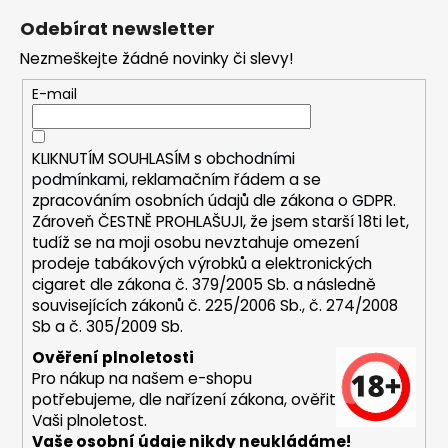
á
á
c
Odebírat newsletter
n
p
í
í
Nezmeškejte žádné novinky či slevy!
p
a
r
t
E-mail
v
í
k
y
KLIKNUTÍM SOUHLASÍM s
obchodními
v
podmínkami,
reklamačním řádem a se
ý
zpracováním osobních údajů dle zákona o
GDPR
.
p
Zároveň ČESTNĚ PROHLAŠUJI, že jsem starší 18ti let,
i
tudíž se na moji osobu nevztahuje omezení
s
prodeje tabákových výrobků a elektronických
u
cigaret dle zákona č. 379/2005 Sb. a následně
souvisejících zákonů č. 225/2006 Sb., č. 274/2008
Sb a č. 305/2009 Sb.
Ověření plnoletosti
Pro nákup na našem e-shopu
potřebujeme, dle nařízení zákona, ověřit
Vaši plnoletost.
Vaše osobní údaje nikdy neukládáme!