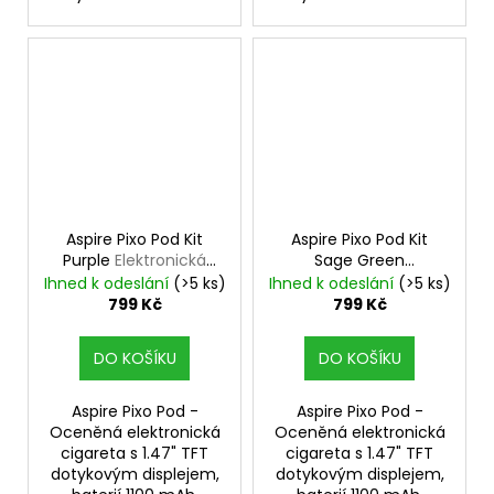
Aspire Pixo Pod Kit
Aspire Pixo Pod Kit
Purple
Elektronická
Sage Green
cigareta
Elektronická cigareta
Ihned k odeslání
(>5 ks)
Ihned k odeslání
(>5 ks)
799 Kč
799 Kč
DO KOŠÍKU
DO KOŠÍKU
Aspire Pixo Pod -
Aspire Pixo Pod -
Oceněná elektronická
Oceněná elektronická
cigareta s 1.47" TFT
cigareta s 1.47" TFT
dotykovým displejem,
dotykovým displejem,