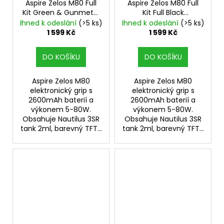
Aspire Zelos M80 Full
Aspire Zelos M80 Full
Kit Green & Gunmetal
Kit Full Black
Elektronický Grip
Elektronický Grip
Ihned k odeslání
(>5 ks)
Ihned k odeslání
(>5 ks)
1 599 Kč
1 599 Kč
DO KOŠÍKU
DO KOŠÍKU
Aspire Zelos M80
Aspire Zelos M80
elektronický grip s
elektronický grip s
2600mAh baterií a
2600mAh baterií a
výkonem 5-80W.
výkonem 5-80W.
Obsahuje Nautilus 3SR
Obsahuje Nautilus 3SR
tank 2ml, barevný TFT...
tank 2ml, barevný TFT...