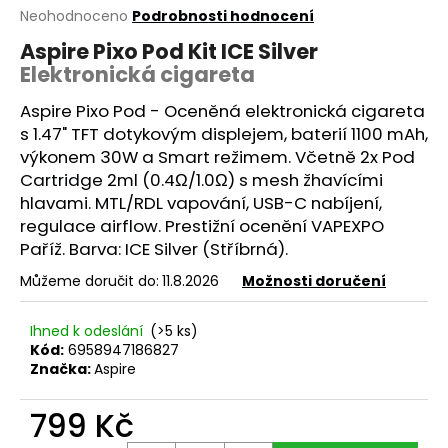
Průměrné
Neohodnoceno
Podrobnosti hodnocení
a
hodnocení
j
Aspire Pixo Pod Kit ICE Silver
produktu
Elektronická cigareta
í
je
0,0
t
Aspire Pixo Pod - Oceněná elektronická cigareta
z
?
5
s 1.47" TFT dotykovým displejem, baterií 1100 mAh,
hvězdiček.
výkonem 30W a Smart režimem. Včetně 2x Pod
Cartridge
2ml (0.4Ω/1.0Ω) s mesh žhavícími
hlavami.
MTL
/RDL vapování, USB-C nabíjení,
regulace
airflow
. Prestižní ocenění VAPEXPO
HLEDAT
Paříž. Barva: ICE Silver (Stříbrná).
Můžeme doručit do:
11.8.2026
Možnosti doručení
D
Ihned k odeslání
(>5 ks)
o
Kód:
6958947186827
p
Značka:
Aspire
o
r
799 Kč
u