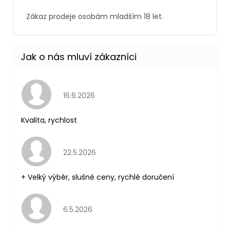
Hodnocení obchodu je 5 z 5 hvězdiček.
16.6.2026
Kvalita, rychlost
Hodnocení obchodu je 5 z 5 hvězdiček.
22.5.2026
+ Velký výběr, slušné ceny, rychlé doručení
Hodnocení obchodu je 5 z 5 hvězdiček.
6.5.2026