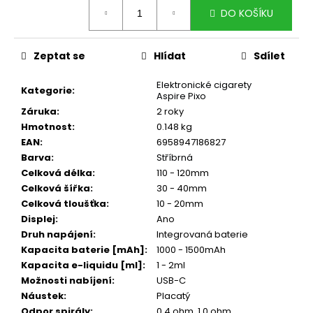
č
Měrná
DO KOŠÍKU
cena:
u
j
e
Zeptat se
Hlídat
Sdílet
m
e
Elektronické cigarety
Kategorie
:
Aspire Pixo
Záruka
:
2 roky
DEKANG
Hmotnost
:
0.148 kg
MENTOL
EAN
:
6958947186827
10ML
11MG
Barva
:
Stříbrná
Celková délka
:
110 - 120mm
169
Kč
Celková šířka
:
30 - 40mm
Původně:
Celková tloušťka
:
10 - 20mm
195
Displej
:
Ano
Kč
Druh napájení
:
Integrovaná baterie
Kapacita baterie [mAh]
:
1000 - 1500mAh
Kapacita e-liquidu [ml]
:
1 - 2ml
Možnosti nabíjení
:
USB-C
Náustek
:
Placatý
Odpor spirály
:
0,4 ohm, 1,0 ohm