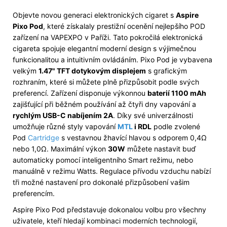
Objevte novou generaci elektronických cigaret s
Aspire
Pixo Pod
, které získalaly prestižní ocenění nejlepšího POD
zařízení na VAPEXPO v Paříži. Tato pokročilá elektronická
cigareta spojuje elegantní moderní design s výjimečnou
funkcionalitou a intuitivním ovládáním. Pixo Pod je vybavena
velkým
1.47" TFT dotykovým displejem
s grafickým
rozhraním, které si můžete plně přizpůsobit podle svých
preferencí. Zařízení disponuje výkonnou
baterií 1100 mAh
zajišťující při běžném používání až čtyři dny vapování a
rychlým USB-C nabíjením 2A
. Díky své univerzálnosti
umožňuje různé styly vapování
MTL
i RDL
podle zvolené
Pod
Cartridge
s vestavnou žhavící hlavou s odporem 0,4Ω
nebo 1,0Ω. Maximální výkon
30W
můžete nastavit buď
automaticky pomocí inteligentního Smart režimu, nebo
manuálně v režimu Watts. Regulace přívodu vzduchu nabízí
tři možné nastavení pro dokonalé přizpůsobení vašim
preferencím.
Aspire Pixo Pod představuje dokonalou volbu pro všechny
uživatele, kteří hledají kombinaci moderních technologií,