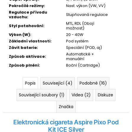
Pokročilé režimy
:
Nast. výkon (VW, VV)
Regulace přívodu
Stupňovaná regulace
vzduchu
:
MTL, RDL (Obojí
Styl potahování
:
možnost)
Výkon (W)
:
20 - 40W
Základní vlastnosti
:
Pod systém
Závit baterie
:
Speciální (POD, aj)
Automatické +
Způsob aktivace
:
manuální
Způsob plnění
:
Boční (Cartridge)
Popis
Související (4)
Podobné (16)
Související soubory (1)
Videa (2)
Diskuze
Značka
Elektronická cigareta Aspire Pixo Pod
Kit ICE Silver