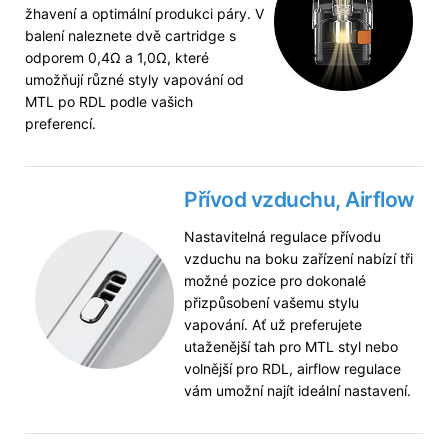
žhavení a optimální produkci páry. V
balení naleznete dvě cartridge s
odporem 0,4Ω a 1,0Ω, které
umožňují různé styly vapování od
MTL po RDL podle vašich
preferencí.
Přívod vzduchu,
Airflow
Nastavitelná regulace přívodu
vzduchu na boku zařízení nabízí tři
možné pozice pro dokonalé
přizpůsobení vašemu stylu
vapování. Ať už preferujete
utaženější tah pro MTL styl nebo
volnější pro RDL, airflow regulace
vám umožní najít ideální nastavení.