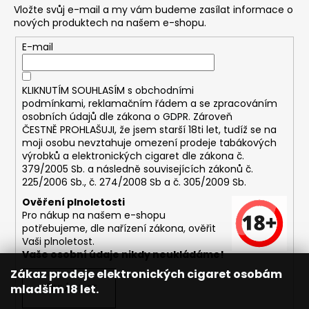
Vložte svůj e-mail a my vám budeme zasílat informace o
nových produktech na našem e-shopu.
E-mail
KLIKNUTÍM SOUHLASÍM s
obchodními
podmínkami,
reklamačním řádem a se zpracováním
osobních údajů dle zákona o
GDPR
. Zároveň
ČESTNĚ PROHLAŠUJI, že jsem starší 18ti let, tudíž se na
moji osobu nevztahuje omezení prodeje tabákových
výrobků a elektronických cigaret dle zákona č.
379/2005 Sb. a následně souvisejících zákonů č.
225/2006 Sb., č. 274/2008 Sb a č. 305/2009 Sb.
Ověření plnoletosti
Pro nákup na našem e-shopu
potřebujeme, dle nařízení zákona, ověřit
Vaši plnoletost.
Vaše osobní údaje nikdy neukládáme!
Zákaz prodeje elektronických cigaret osobám
mladším 18 let.
PŘIHLÁSIT SE