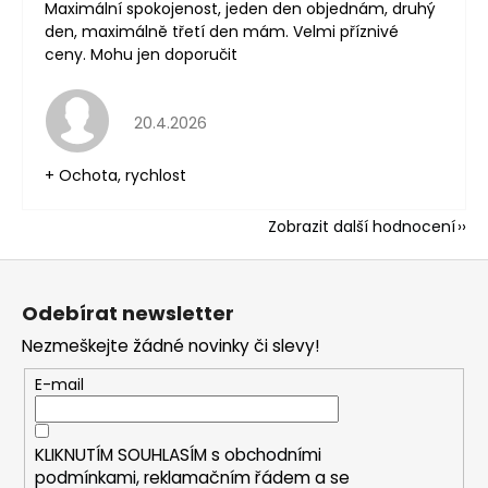
Maximální spokojenost, jeden den objednám, druhý
den, maximálně třetí den mám. Velmi příznivé
ceny. Mohu jen doporučit
Hodnocení obchodu je 5 z 5 hvězdiček.
20.4.2026
+ Ochota, rychlost
Zobrazit další hodnocení
Z
á
Odebírat newsletter
p
Nezmeškejte žádné novinky či slevy!
a
t
E-mail
í
KLIKNUTÍM SOUHLASÍM s
obchodními
podmínkami,
reklamačním řádem a se