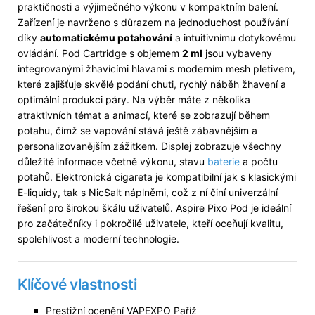
praktičnosti a výjimečného výkonu v kompaktním balení.
Zařízení je navrženo s důrazem na jednoduchost používání
díky
automatickému potahování
a intuitivnímu dotykovému
ovládání. Pod Cartridge s objemem
2 ml
jsou vybaveny
integrovanými žhavícími hlavami s moderním mesh pletivem,
které zajišťuje skvělé podání chuti, rychlý náběh žhavení a
optimální produkci páry. Na výběr máte z několika
atraktivních témat a animací, které se zobrazují během
potahu, čímž se vapování stává ještě zábavnějším a
personalizovanějším zážitkem. Displej zobrazuje všechny
důležité informace včetně výkonu, stavu
baterie
a počtu
potahů. Elektronická cigareta je kompatibilní jak s klasickými
E-liquidy, tak s NicSalt náplněmi, což z ní činí univerzální
řešení pro širokou škálu uživatelů. Aspire Pixo Pod je ideální
pro začátečníky i pokročilé uživatele, kteří oceňují kvalitu,
spolehlivost a moderní technologie.
Klíčové vlastnosti
Prestižní ocenění VAPEXPO Paříž