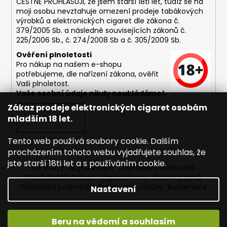
ČESTNĚ PROHLAŠUJI, že jsem starší 18ti let, tudíž se na
moji osobu nevztahuje omezení prodeje tabákových
výrobků a elektronických cigaret dle zákona č.
379/2005 Sb. a následně souvisejících zákonů č.
225/2006 Sb., č. 274/2008 Sb a č. 305/2009 Sb.
Ověření plnoletosti
Pro nákup na našem e-shopu
potřebujeme, dle nařízení zákona, ověřit
Vaši plnoletost.
Vaše osobní údaje nikdy neukládáme!
Zákaz prodeje elektronických cigaret osobám
mladším 18 let.
PŘIHLÁSIT SE
Tento web používá soubory cookie. Dalším
procházením tohoto webu vyjadřujete souhlas, že
jste starší 18ti let a s používáním cookie.
Kontakty
Napište nám
Dopravné / poštovné
PROČ EKOSMOKE.cz
Mapa serveru
Slovník pojmů
Obchodní podmínky
Prodávané značky
Reklamace
Nastavení
Beru na vědomí a souhlasím
Vytvořil Shoptet