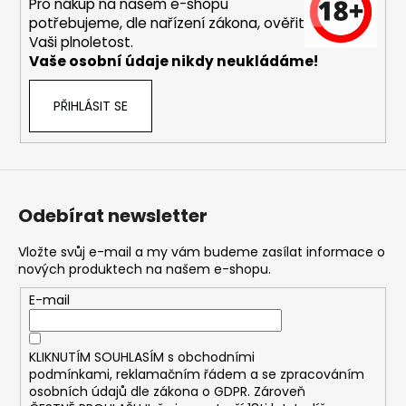
č
Pro nákup na našem e-shopu
u
potřebujeme, dle nařízení zákona, ověřit
j
Vaši plnoletost.
e
Vaše osobní údaje nikdy neukládáme!
m
e
PŘIHLÁSIT SE
DEKANG
DESERT
SHIP
10ML
Odebírat newsletter
11MG
169
Vložte svůj e-mail a my vám budeme zasílat informace o
Kč
nových produktech na našem e-shopu.
Původně:
195
E-mail
Kč
KLIKNUTÍM SOUHLASÍM s
obchodními
podmínkami,
reklamačním řádem a se zpracováním
osobních údajů dle zákona o
GDPR
. Zároveň