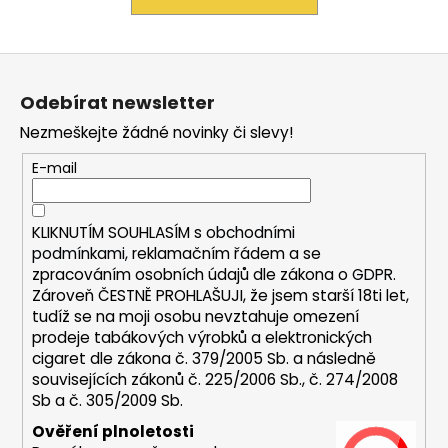
a
j
Z
í
á
t
Odebírat newsletter
p
?
Nezmeškejte žádné novinky či slevy!
a
t
E-mail
í
HLEDAT
KLIKNUTÍM SOUHLASÍM s
obchodními
podmínkami,
reklamačním řádem a se
zpracováním osobních údajů dle zákona o
GDPR
.
Zároveň ČESTNĚ PROHLAŠUJI, že jsem starší 18ti let,
D
tudíž se na moji osobu nevztahuje omezení
prodeje tabákových výrobků a elektronických
o
cigaret dle zákona č. 379/2005 Sb. a následně
p
souvisejících zákonů č. 225/2006 Sb., č. 274/2008
o
Sb a č. 305/2009 Sb.
r
u
Ověření plnoletosti