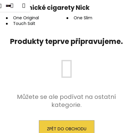
K
dat
Nákupní
Menu
Přihlášení
Elektronické cigarety Nick
Přejít
o
na
Zpět
Zpět
košík
š
obsah
One Original
One Slim
Touch Salt
í
C
k
o
Produkty teprve připravujeme.
p
o
t
ř
e
b
u
Můžete se ale podívat na ostatní
j
kategorie.
e
t
e
ZPĚT DO OBCHODU
n