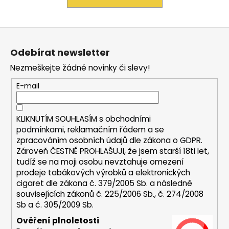
a
j
Z
í
á
t
Odebírat newsletter
p
?
Nezmeškejte žádné novinky či slevy!
a
t
E-mail
í
HLEDAT
KLIKNUTÍM SOUHLASÍM s
obchodními
podmínkami,
reklamačním řádem a se
zpracováním osobních údajů dle zákona o
GDPR
.
Zároveň ČESTNĚ PROHLAŠUJI, že jsem starší 18ti let,
D
tudíž se na moji osobu nevztahuje omezení
prodeje tabákových výrobků a elektronických
o
cigaret dle zákona č. 379/2005 Sb. a následně
p
souvisejících zákonů č. 225/2006 Sb., č. 274/2008
o
Sb a č. 305/2009 Sb.
r
u
Ověření plnoletosti