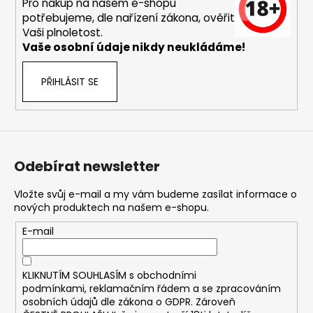
č
Pro nákup na našem e-shopu
u
potřebujeme, dle nařízení zákona, ověřit
j
Vaši plnoletost.
e
Vaše osobní údaje nikdy neukládáme!
m
e
PŘIHLÁSIT SE
DEKANG
DESERT
SHIP
10ML
Odebírat newsletter
11MG
169
Vložte svůj e-mail a my vám budeme zasílat informace o
Kč
nových produktech na našem e-shopu.
Původně:
195
E-mail
Kč
KLIKNUTÍM SOUHLASÍM s
obchodními
podmínkami,
reklamačním řádem a se zpracováním
osobních údajů dle zákona o
GDPR
. Zároveň