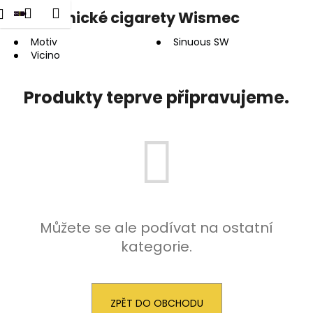
K
dat
Nákupní
Menu
Přihlášení
Elektronické cigarety Wismec
Přejít
o
na
Zpět
Zpět
košík
š
obsah
Motiv
Sinuous SW
Vicino
í
C
k
o
Produkty teprve připravujeme.
p
o
t
ř
e
b
u
Můžete se ale podívat na ostatní
j
kategorie.
e
t
e
ZPĚT DO OBCHODU
n