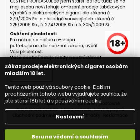
ČESTNĚ PROHLAŠUJI, že jsem starší 18ti let, tudíž se na
moji osobu nevztahuje omezení prodeje tabákových
výrobků a elektronických cigaret dle zákona č.
379/2005 Sb. a následně souvisejících zákonů č.
225/2006 Sb., č. 274/2008 Sb a č. 305/2009 Sb.
Ověření plnoletosti
Pro nákup na našem e-shopu
potřebujeme, dle nařízení zákona, ověřit
Vaši plnoletost.
Vaše osobní údaje nikdy neukládáme!
Zákaz prodeje elektronických cigaret osobám
mladším 18 let.
PŘIHLÁSIT SE
Tento web používá soubory cookie. Dalším
procházením tohoto webu vyjadřujete souhlas, že
jste starší 18ti let a s používáním cookie.
Kontakty
Napište nám
Dopravné / poštovné
PROČ EKOSMOKE.cz
Mapa serveru
Slovník pojmů
Obchodní podmínky
Prodávané značky
Reklamace
Nastavení
Beru na vědomí a souhlasím
Vytvořil Shoptet