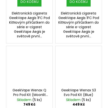
DO KOŠÍKU
DO KOŠÍKU
Elektronická cigareta
Elektronická cigareta
GeekVape Aegis 1FC Pod
GeekVape Aegis 1FC Pod
KitNovým přírůstkem do
KitNovým přírůstkem do
série e-cigaret
série e-cigaret
GeekVape Aegis je
GeekVape Aegis je
světově první...
světově první...
GeekVape Wenax Q
GeekVape Wenax S3
Pro Pod Kit (Moonlit
Evo Pod Kit (Blue)
Silver)
Skladem
(5 ks)
Skladem
(5 ks)
749 Kč
449 Kč