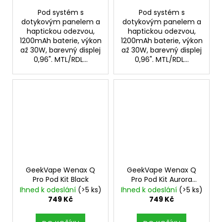
Pod systém s
Pod systém s
dotykovým panelem a
dotykovým panelem a
haptickou odezvou,
haptickou odezvou,
1200mAh baterie, výkon
1200mAh baterie, výkon
až 30W, barevný displej
až 30W, barevný displej
0,96". MTL/RDL...
0,96". MTL/RDL...
GeekVape Wenax Q
GeekVape Wenax Q
Pro Pod Kit Black
Pro Pod Kit Aurora
Green
Ihned k odeslání
(>5 ks)
Ihned k odeslání
(>5 ks)
749 Kč
749 Kč