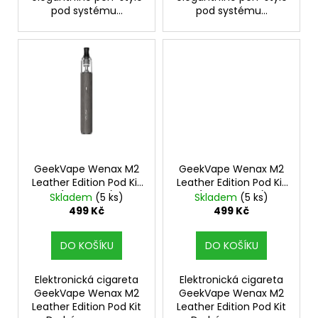
pod systému...
pod systému...
GeekVape Wenax M2
GeekVape Wenax M2
Leather Edition Pod Kit
Leather Edition Pod Kit
(Oak Grey)
(Terra Brown)
Skladem
(5 ks)
Skladem
(5 ks)
499 Kč
499 Kč
DO KOŠÍKU
DO KOŠÍKU
Elektronická cigareta
Elektronická cigareta
GeekVape Wenax M2
GeekVape Wenax M2
Leather Edition Pod Kit
Leather Edition Pod Kit