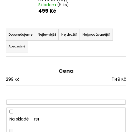
č
Skladem
(5 ks)
u
499 Kč
j
e
m
Ř
e
a
Doporučujeme
Nejlevnější
Nejdražší
Nejprodávanější
z
Abecedně
e
DEKANG
USA
n
MIX
í
10ML
Cena
6MG
p
169
299
Kč
1149
Kč
r
Kč
o
Původně:
195
d
Kč
u
k
t
Na skladě
131
ů