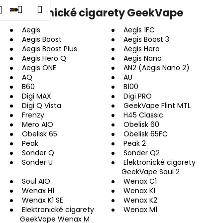
K
dat
Nákupní
Menu
Přihlášení
Elektronické cigarety GeekVape
Přejít
o
na
Zpět
Zpět
košík
š
obsah
Aegis
Aegis 1FC
Aegis Boost
Aegis Boost 3
í
Aegis Boost Plus
Aegis Hero
C
k
Aegis Hero Q
Aegis Nano
o
Aegis ONE
AN2 (Aegis Nano 2)
p
AQ
AU
B60
B100
o
Digi MAX
Digi PRO
t
Digi Q Vista
GeekVape Flint MTL
Frenzy
H45 Classic
ř
Mero AIO
Obelisk 60
e
Obelisk 65
Obelisk 65FC
b
Peak
Peak 2
Sonder Q
Sonder Q2
u
Sonder U
Elektronické cigarety
j
GeekVape Soul 2
e
Soul AIO
Wenax C1
Wenax H1
Wenax K1
t
Wenax K1 SE
Wenax K2
e
Elektronické cigarety
Wenax M1
GeekVape Wenax M
n