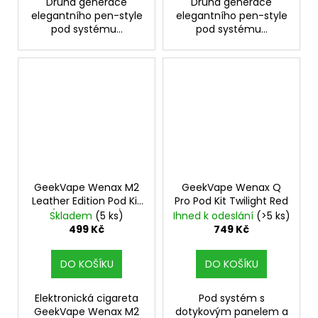
Druhá generace
Druhá generace
elegantního pen-style
elegantního pen-style
pod systému...
pod systému...
GeekVape Wenax M2
GeekVape Wenax Q
Leather Edition Pod Kit
Pro Pod Kit Twilight Red
(Harvest Gold)
Skladem
(5 ks)
Ihned k odeslání
(>5 ks)
499 Kč
749 Kč
DO KOŠÍKU
DO KOŠÍKU
Elektronická cigareta
Pod systém s
GeekVape Wenax M2
dotykovým panelem a