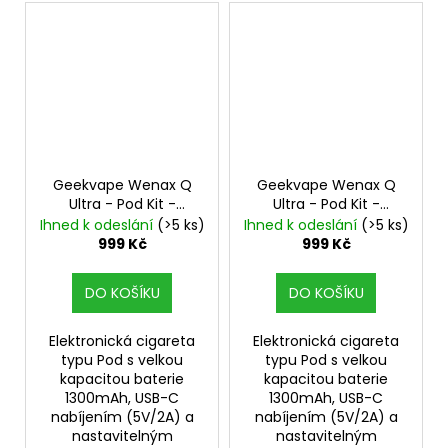
Geekvape Wenax Q
Geekvape Wenax Q
Ultra - Pod Kit -
Ultra - Pod Kit -
Carbon Black
1300mAh
Coastal Blue
1300mAh
Ihned k odeslání
(>5 ks)
Ihned k odeslání
(>5 ks)
999 Kč
999 Kč
DO KOŠÍKU
DO KOŠÍKU
Elektronická cigareta
Elektronická cigareta
typu Pod s velkou
typu Pod s velkou
kapacitou baterie
kapacitou baterie
1300mAh, USB-C
1300mAh, USB-C
nabíjením (5V/2A) a
nabíjením (5V/2A) a
nastavitelným
nastavitelným