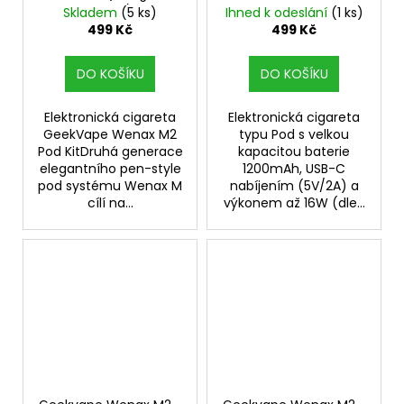
Brown)
1200mAh
Skladem
(5 ks)
Ihned k odeslání
(1 ks)
499 Kč
499 Kč
DO KOŠÍKU
DO KOŠÍKU
Elektronická cigareta
Elektronická cigareta
GeekVape Wenax M2
typu Pod s velkou
Pod KitDruhá generace
kapacitou baterie
elegantního pen-style
1200mAh, USB-C
pod systému Wenax M
nabíjením (5V/2A) a
cílí na...
výkonem až 16W (dle...