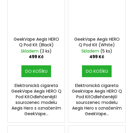
GeekVape Aegis HERO
GeekVape Aegis HERO
Q Pod Kit (Black)
Q Pod Kit (White)
Skladem
(3 ks)
Skladem
(5 ks)
499 Kč
499 Kč
DO KOŠÍKU
DO KOŠÍKU
Elektronická cigareta
Elektronická cigareta
GeekVape Aegis HERO Q
GeekVape Aegis HERO Q
Pod KitOdlehčenější
Pod KitOdlehčenější
sourozenec modelu
sourozenec modelu
Aegis Hero s označením
Aegis Hero s označením
GeekVape...
GeekVape...