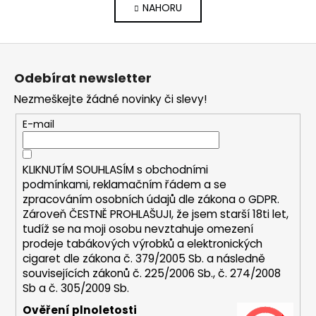
NAHORU
l
n
k
á
o
d
Z
v
a
á
á
c
Odebírat newsletter
n
p
í
í
Nezmeškejte žádné novinky či slevy!
p
a
r
t
E-mail
v
í
k
y
KLIKNUTÍM SOUHLASÍM s
obchodními
v
podmínkami,
reklamačním řádem a se
ý
zpracováním osobních údajů dle zákona o
GDPR
.
p
Zároveň ČESTNĚ PROHLAŠUJI, že jsem starší 18ti let,
i
tudíž se na moji osobu nevztahuje omezení
s
prodeje tabákových výrobků a elektronických
u
cigaret dle zákona č. 379/2005 Sb. a následně
souvisejících zákonů č. 225/2006 Sb., č. 274/2008
Sb a č. 305/2009 Sb.
Ověření plnoletosti