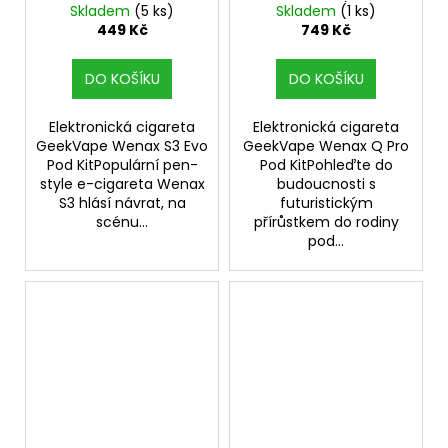
Green)
Skladem
(5 ks)
Skladem
(1 ks)
449 Kč
749 Kč
DO KOŠÍKU
DO KOŠÍKU
Elektronická cigareta
Elektronická cigareta
GeekVape Wenax S3 Evo
GeekVape Wenax Q Pro
Pod KitPopulární pen-
Pod KitPohleďte do
style e-cigareta Wenax
budoucnosti s
S3 hlásí návrat, na
futuristickým
scénu...
přírůstkem do rodiny
pod...