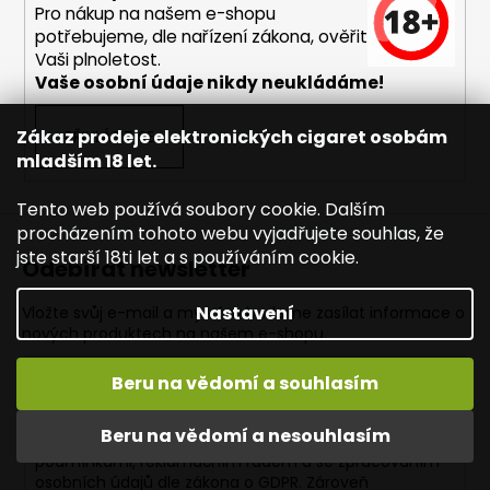
Pro nákup na našem e-shopu
potřebujeme, dle nařízení zákona, ověřit
Vaši plnoletost.
Vaše osobní údaje nikdy neukládáme!
Zákaz prodeje elektronických cigaret osobám
PŘIHLÁSIT SE
mladším 18 let.
Tento web používá soubory cookie. Dalším
procházením tohoto webu vyjadřujete souhlas, že
jste starší 18ti let a s používáním cookie.
Odebírat newsletter
Nastavení
Vložte svůj e-mail a my vám budeme zasílat informace o
nových produktech na našem e-shopu.
E-mail
Beru na vědomí a souhlasím
Beru na vědomí a nesouhlasím
KLIKNUTÍM SOUHLASÍM s
obchodními
podmínkami,
reklamačním řádem a se zpracováním
osobních údajů dle zákona o
GDPR
. Zároveň