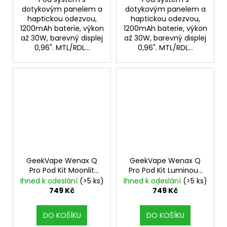
dotykovým panelem a
dotykovým panelem a
haptickou odezvou,
haptickou odezvou,
1200mAh baterie, výkon
1200mAh baterie, výkon
až 30W, barevný displej
až 30W, barevný displej
0,96". MTL/RDL...
0,96". MTL/RDL...
GeekVape Wenax Q
GeekVape Wenax Q
Pro Pod Kit Moonlit
Pro Pod Kit Luminous
Silver
Purple
Ihned k odeslání
(>5 ks)
Ihned k odeslání
(>5 ks)
749 Kč
749 Kč
DO KOŠÍKU
DO KOŠÍKU