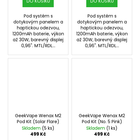
DO KOŠÍKU
DO KOŠÍKU
Pod systém s
Pod systém s
dotykovým panelem a
dotykovým panelem a
haptickou odezvou,
haptickou odezvou,
1200mAh baterie, výkon
1200mAh baterie, výkon
až 30W, barevný displej
až 30W, barevný displej
0,96". MTL/RDL...
0,96". MTL/RDL...
GeekVape Wenax M2
GeekVape Wenax M2
Pod Kit (Solar Flare)
Pod Kit (No. 5 Pink)
Skladem
(5 ks)
Skladem
(1 ks)
499 Kč
499 Kč