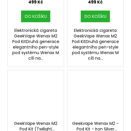
499 Kč
499 Kč
DO KOŠÍKU
DO KOŠÍKU
Elektronická cigareta
Elektronická cigareta
GeekVape Wenax M2
GeekVape Wenax M2
Pod KitDruhá generace
Pod KitDruhá generace
elegantního pen-style
elegantního pen-style
pod systému Wenax M
pod systému Wenax M
cílí na...
cílí na...
GeekVape Wenax M2
Geekvape Wenax M2 -
Pod Kit (Twilight
Pod Kit - Iron Silver