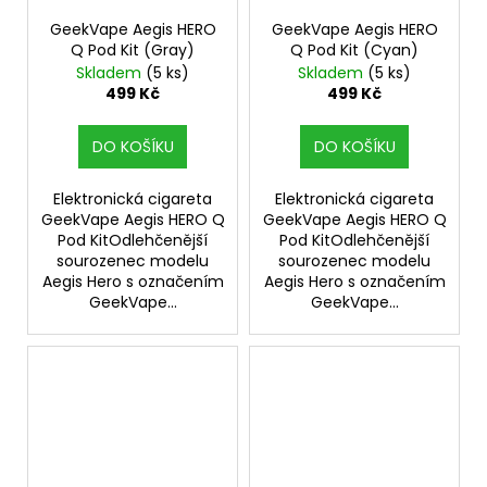
GeekVape Aegis HERO
GeekVape Aegis HERO
Q Pod Kit (Gray)
Q Pod Kit (Cyan)
Skladem
(5 ks)
Skladem
(5 ks)
499 Kč
499 Kč
DO KOŠÍKU
DO KOŠÍKU
Elektronická cigareta
Elektronická cigareta
GeekVape Aegis HERO Q
GeekVape Aegis HERO Q
Pod KitOdlehčenější
Pod KitOdlehčenější
sourozenec modelu
sourozenec modelu
Aegis Hero s označením
Aegis Hero s označením
GeekVape...
GeekVape...