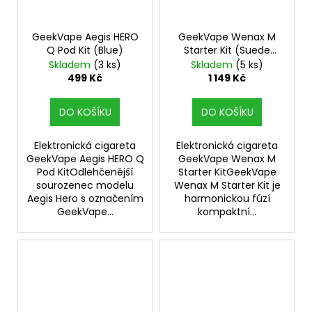
GeekVape Aegis HERO
GeekVape Wenax M
Q Pod Kit (Blue)
Starter Kit (Suede
Silver)
Skladem
(3 ks)
Skladem
(5 ks)
499 Kč
1 149 Kč
DO KOŠÍKU
DO KOŠÍKU
Elektronická cigareta
Elektronická cigareta
GeekVape Aegis HERO Q
GeekVape Wenax M
Pod KitOdlehčenější
Starter KitGeekVape
sourozenec modelu
Wenax M Starter Kit je
Aegis Hero s označením
harmonickou fúzí
GeekVape...
kompaktní...