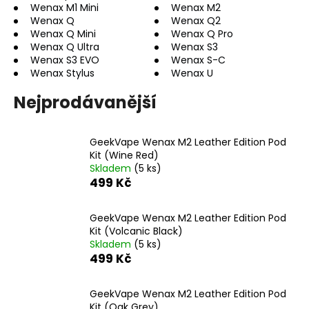
Wenax M1 Mini
Wenax M2
a
Wenax Q
Wenax Q2
j
Wenax Q Mini
Wenax Q Pro
Wenax Q Ultra
Wenax S3
í
Wenax S3 EVO
Wenax S-C
t
Wenax Stylus
Wenax U
?
Nejprodávanější
GeekVape Wenax M2 Leather Edition Pod
Kit (Wine Red)
HLEDAT
Skladem
(5 ks)
499 Kč
D
GeekVape Wenax M2 Leather Edition Pod
Kit (Volcanic Black)
o
Skladem
(5 ks)
p
499 Kč
o
r
u
GeekVape Wenax M2 Leather Edition Pod
Kit (Oak Grey)