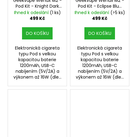
Geekvape Wenax M2 -
Geekvape Wenax M2 -
Pod Kit - Knight Dark
Pod Kit - Eclipse Blue
1200mAh
1200mAh
Ihned k odeslání
(1 ks)
Ihned k odeslání
(>5 ks)
499 Kč
499 Kč
DO KOŠÍKU
DO KOŠÍKU
Elektronická cigareta
Elektronická cigareta
typu Pod s velkou
typu Pod s velkou
kapacitou baterie
kapacitou baterie
1200mAh, USB-C
1200mAh, USB-C
nabíjením (5V/2A) a
nabíjením (5V/2A) a
výkonem až 16W (dle...
výkonem až 16W (dle...