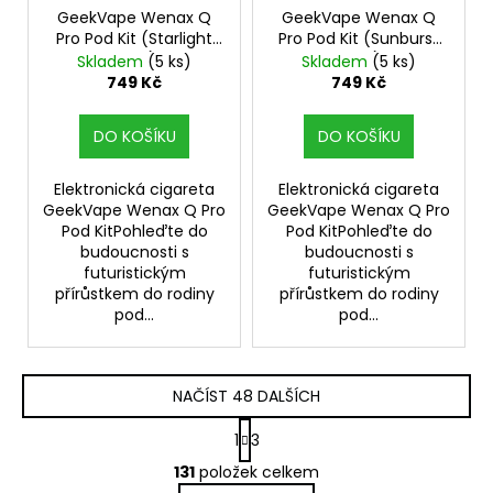
GeekVape Wenax Q
GeekVape Wenax Q
Pro Pod Kit (Starlight
Pro Pod Kit (Sunburst
Grey)
Gold)
Skladem
(5 ks)
Skladem
(5 ks)
749 Kč
749 Kč
DO KOŠÍKU
DO KOŠÍKU
Elektronická cigareta
Elektronická cigareta
GeekVape Wenax Q Pro
GeekVape Wenax Q Pro
Pod KitPohleďte do
Pod KitPohleďte do
budoucnosti s
budoucnosti s
futuristickým
futuristickým
přírůstkem do rodiny
přírůstkem do rodiny
pod...
pod...
NAČÍST 48 DALŠÍCH
S
1
3
t
O
r
131
položek celkem
v
á