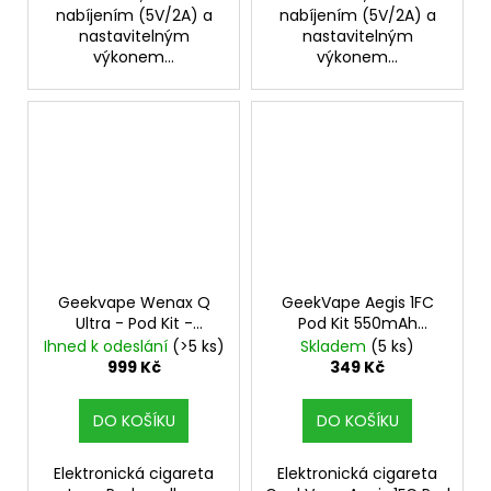
nabíjením (5V/2A) a
nabíjením (5V/2A) a
nastavitelným
nastavitelným
výkonem...
výkonem...
Geekvape Wenax Q
GeekVape Aegis 1FC
Ultra - Pod Kit -
Pod Kit 550mAh
Champagne Gold
Gunmetal 1ks
Ihned k odeslání
(>5 ks)
Skladem
(5 ks)
1300mAh
999 Kč
349 Kč
DO KOŠÍKU
DO KOŠÍKU
Elektronická cigareta
Elektronická cigareta