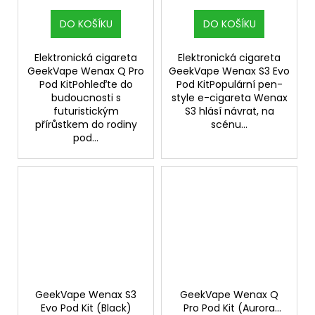
DO KOŠÍKU
DO KOŠÍKU
Elektronická cigareta
Elektronická cigareta
GeekVape Wenax Q Pro
GeekVape Wenax S3 Evo
Pod KitPohleďte do
Pod KitPopulární pen-
budoucnosti s
style e-cigareta Wenax
futuristickým
S3 hlásí návrat, na
přírůstkem do rodiny
scénu...
pod...
GeekVape Wenax S3
GeekVape Wenax Q
Evo Pod Kit (Black)
Pro Pod Kit (Aurora