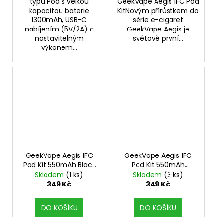
typu Pod s velkou
GeekVape Aegis 1FC Pod
kapacitou baterie
KitNovým přírůstkem do
1300mAh, USB-C
série e-cigaret
nabíjením (5V/2A) a
GeekVape Aegis je
nastavitelným
světově první...
výkonem...
GeekVape Aegis 1FC
GeekVape Aegis 1FC
Pod Kit 550mAh Black
Pod Kit 550mAh
1ks
Rainbow 1ks
Skladem
(1 ks)
Skladem
(3 ks)
349 Kč
349 Kč
DO KOŠÍKU
DO KOŠÍKU