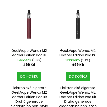
V
ý
p
i
s
p
r
o
GeekVape Wenax M2
GeekVape Wenax M2
Leather Edition Pod Kit
Leather Edition Pod Kit
d
(Wine Red)
(Volcanic Black)
Skladem
(5 ks)
Skladem
(5 ks)
u
499 Kč
499 Kč
k
t
DO KOŠÍKU
DO KOŠÍKU
ů
Elektronická cigareta
Elektronická cigareta
GeekVape Wenax M2
GeekVape Wenax M2
Leather Edition Pod Kit
Leather Edition Pod Kit
Druhá generace
Druhá generace
elegantního pen-style
elegantního pen-style