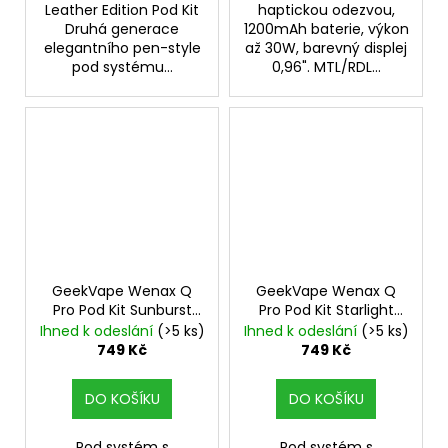
Leather Edition Pod Kit
haptickou odezvou,
Druhá generace
1200mAh baterie, výkon
elegantního pen-style
až 30W, barevný displej
pod systému...
0,96". MTL/RDL...
GeekVape Wenax Q
GeekVape Wenax Q
Pro Pod Kit Sunburst
Pro Pod Kit Starlight
Gold
Grey
Ihned k odeslání
(>5 ks)
Ihned k odeslání
(>5 ks)
749 Kč
749 Kč
DO KOŠÍKU
DO KOŠÍKU
Pod systém s
Pod systém s