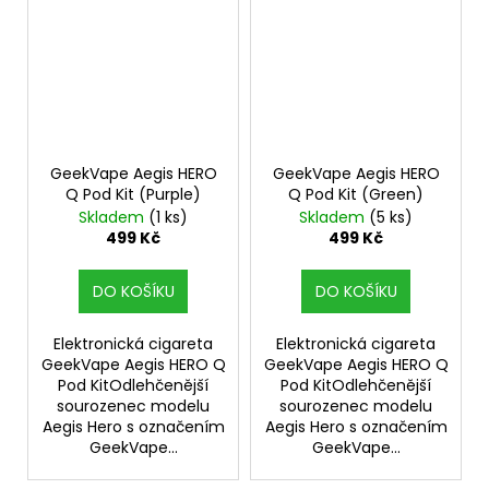
GeekVape Aegis HERO
GeekVape Aegis HERO
Q Pod Kit (Purple)
Q Pod Kit (Green)
Skladem
(1 ks)
Skladem
(5 ks)
499 Kč
499 Kč
DO KOŠÍKU
DO KOŠÍKU
Elektronická cigareta
Elektronická cigareta
GeekVape Aegis HERO Q
GeekVape Aegis HERO Q
Pod KitOdlehčenější
Pod KitOdlehčenější
sourozenec modelu
sourozenec modelu
Aegis Hero s označením
Aegis Hero s označením
GeekVape...
GeekVape...