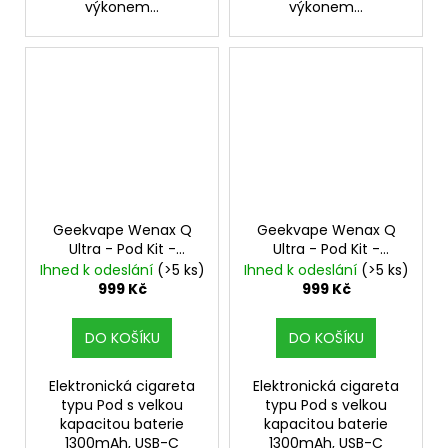
výkonem...
výkonem...
Geekvape Wenax Q
Geekvape Wenax Q
Ultra - Pod Kit -
Ultra - Pod Kit -
Frosted Silver
1300mAh
Midnight Purple
Ihned k odeslání
(>5 ks)
Ihned k odeslání
(>5 ks)
1300mAh
999 Kč
999 Kč
DO KOŠÍKU
DO KOŠÍKU
Elektronická cigareta
Elektronická cigareta
typu Pod s velkou
typu Pod s velkou
kapacitou baterie
kapacitou baterie
1300mAh, USB-C
1300mAh, USB-C