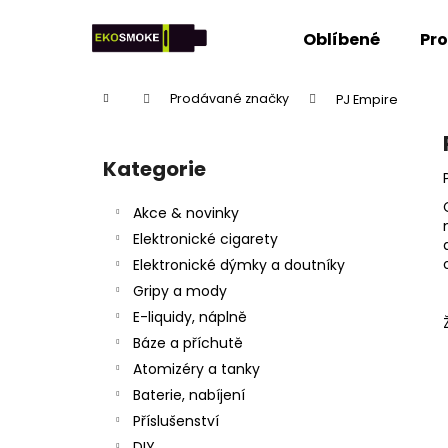
K
Přejít
na
o
Oblíbené
Pr
obsah
Zpět
Zpět
š
do
do
í
Domů
Prodávané značky
PJ Empire
k
obchodu
obchodu
P
o
Kategorie
Přeskočit
s
kategorie
t
Akce & novinky
r
Elektronické cigarety
a
Elektronické dýmky a doutníky
n
Gripy a mody
n
E-liquidy, náplně
í
Báze a příchutě
p
Atomizéry a tanky
a
Baterie, nabíjení
n
Příslušenství
e
DIY