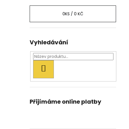
0
KS /
0 KČ
Vyhledávání
HLEDAT
Přijímáme online platby