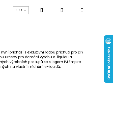
Hledat
Přihlášení
Nákupní
 nám
Obch. podmínky
Reklamace
Odstou
CZK
košík
nyní přichází s exkluzivní řadou příchutí pro DIY
ou určeny pro domácí výrobu e-liquidu a
přísných výrobních postupů se s logem PJ Empire
ených na vlastní míchání e-liquidů.
Následující