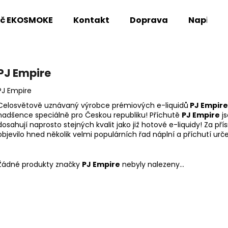
oč EKOSMOKE
Kontakt
Doprava
Napište
Co potřebujete najít?
PJ Empire
PJ Empire
HLEDAT
Celosvětově uznávaný výrobce prémiových e-liquidů
PJ Empire
nadšence speciálně pro Českou republiku! Příchutě
PJ Empire
js
dosahují naprosto stejných kvalit jako již hotové e-liquidy! Za 
objevilo hned několik velmi populárních řad náplní a příchutí urč
Doporučujeme
Žádné produkty značky
PJ Empire
nebyly nalezeny...