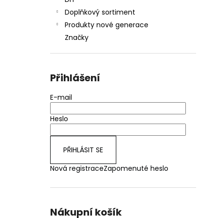
JOYETECH BF SS316 ATOMIZER 0,6OHM
l
Doplňkový sortiment
48 Kč
Produkty nové generace
Značky
Přihlášení
E-mail
Heslo
PŘIHLÁSIT SE
Nová registrace
Zapomenuté heslo
Nákupní košík