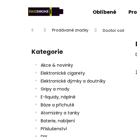
K
Přejít
na
o
Oblíbené
Pr
obsah
Zpět
Zpět
š
do
do
í
Domů
Prodávané značky
Doctor coil
k
obchodu
obchodu
P
o
Kategorie
Přeskočit
s
kategorie
t
Akce & novinky
r
Elektronické cigarety
a
Elektronické dýmky a doutníky
n
Gripy a mody
n
E-liquidy, náplně
í
Báze a příchutě
p
Atomizéry a tanky
a
Baterie, nabíjení
n
Příslušenství
e
DIY