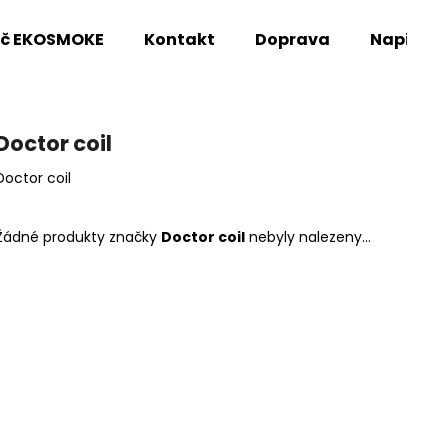
oč EKOSMOKE
Kontakt
Doprava
Napište
Co potřebujete najít?
Doctor coil
Doctor coil
HLEDAT
Žádné produkty značky
Doctor coil
nebyly nalezeny...
Doporučujeme