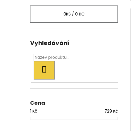
0
KS /
0 KČ
Vyhledávání
HLEDAT
Cena
1
Kč
729
Kč