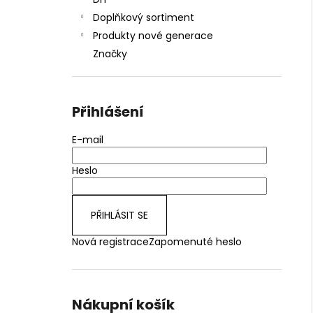
JOYETECH BF SS316 ATOMIZER 0,6OHM
l
Doplňkový sortiment
48 Kč
Produkty nové generace
Značky
Přihlášení
E-mail
Heslo
PŘIHLÁSIT SE
Nová registrace
Zapomenuté heslo
Nákupní košík