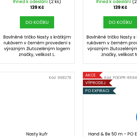
Ihned k odeslání
(2 ks)
Ihned k odeslání
(2
139 Kč
139 Kč
DO KOŠÍKU
DO KOŠÍKU
Bavlněné tričko Nasty s krátkým
Bavlněné tričko Nasty s
rukávem v černém provedení s
rukávem v černém pro
výrazným žlutozeléným logem
výrazným žlutozeléný
značky, velikost L.
značky, velikost 
AKCE
Kód:
998279
Kód:
POEXPR-8594
VÝPRODEJ
PO EXPIRACI
Nasty kufr
Hand & Be 50 m - PO E