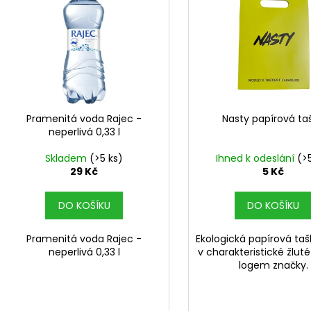
í
DEKANG MENTOL 10ML 6MG
DEKANG DESERT 
p
p
169 Kč
169 Kč
i
Původně:
195 Kč
Původně:
195 K
r
s
o
p
d
r
u
o
k
d
Pramenitá voda Rajec -
Nasty papírová ta
t
neperlivá 0,33 l
u
ů
k
Skladem
(>5 ks)
Ihned k odeslání
(>
t
29 Kč
5 Kč
ů
DO KOŠÍKU
DO KOŠÍKU
Pramenitá voda Rajec -
Ekologická papírová taš
neperlivá 0,33 l
v charakteristické žlut
logem značky.