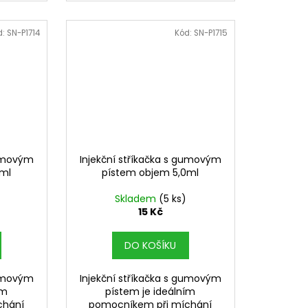
d:
SN-P1714
Kód:
SN-P1715
gumovým
Injekční stříkačka s gumovým
0ml
pístem objem 5,0ml
Skladem
(5 ks)
15 Kč
DO KOŠÍKU
gumovým
Injekční stříkačka s gumovým
ím
pístem je ideálním
chání
pomocníkem při míchání