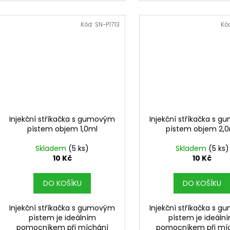
Kód:
SN-P1713
Kó
Injekční stříkačka s gumovým
Injekční stříkačka s 
pístem objem 1,0ml
pístem objem 2,
Skladem
(5 ks)
Skladem
(5 ks)
10 Kč
10 Kč
DO KOŠÍKU
DO KOŠÍKU
Injekční stříkačka s gumovým
Injekční stříkačka s 
pístem je ideálním
pístem je ideáln
pomocníkem při míchání
pomocníkem při mí