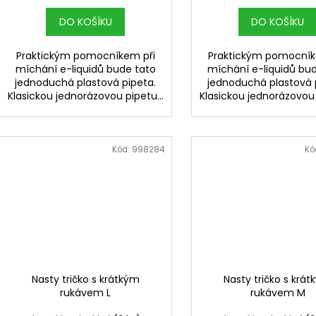
DO KOŠÍKU
DO KOŠÍKU
Praktickým pomocníkem při
Praktickým pomocník
míchání e-liquidů bude tato
míchání e-liquidů bu
jednoduchá plastová pipeta.
jednoduchá plastová 
Klasickou jednorázovou pipetu...
Klasickou jednorázovou 
Kód:
998284
Kó
Nasty tričko s krátkým
Nasty tričko s krá
rukávem L
rukávem M