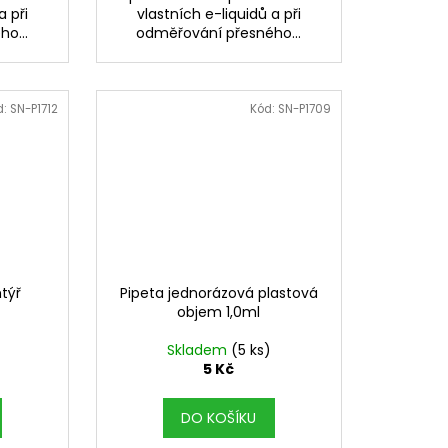
a při
vlastních e-liquidů a při
o...
odměřování přesného...
d:
SN-P1712
Kód:
SN-P1709
htýř
Pipeta jednorázová plastová
objem 1,0ml
Skladem
(5 ks)
5 Kč
DO KOŠÍKU