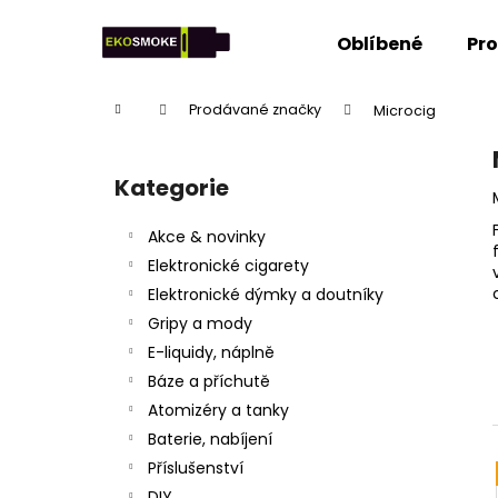
K
Přejít
na
o
Oblíbené
Pr
obsah
Zpět
Zpět
š
do
do
í
Domů
Prodávané značky
Microcig
k
obchodu
obchodu
P
o
Kategorie
Přeskočit
s
kategorie
t
Akce & novinky
r
Elektronické cigarety
a
Elektronické dýmky a doutníky
n
Gripy a mody
n
E-liquidy, náplně
í
Báze a příchutě
p
Atomizéry a tanky
a
Baterie, nabíjení
n
Příslušenství
e
DIY