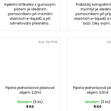
Injekční stříkačka s gumovým
Praktický kompaktní
pístem je ideálním
trychtýř je ideál
pomocníkem při míchání
pomocníkem při pří
vlastních e-liquidů a při
vlastních e-liquidů a
odměřování přesného...
bází. Díky svým..
Kód:
SN-P1710
Kó
Pipeta jednorázová plastová
Pipeta jednorázová p
objem 2,0ml
objem 3,0ml
Skladem
(5 ks)
Skladem
(5 ks)
5 Kč
5 Kč