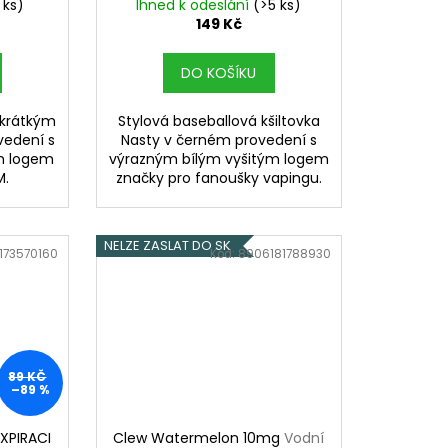
 ks)
Ihned k odeslání
(>5 ks)
149 Kč
DO KOŠÍKU
 krátkým
Stylová baseballová kšiltovka
vedení s
Nasty v černém provedení s
m logem
výrazným bílým vyšitým logem
M.
značky pro fanoušky vapingu.
NELZE ZASLAT DO SK
173570160
Kód:
8906181788930
89 KČ
–89 %
XPIRACI
Clew Watermelon 10mg
Vodní