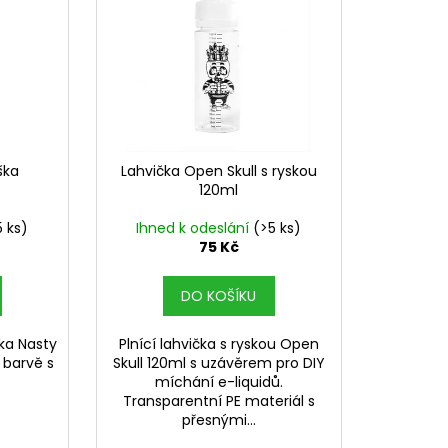
SHIP 10ML 18MG
č
ška
Lahvička Open Skull s ryskou
120ml
5 ks)
Ihned k odeslání
(>5 ks)
75 Kč
DO KOŠÍKU
ka Nasty
Plnící lahvička s ryskou Open
é barvě s
Skull 120ml s uzávěrem pro DIY
míchání e-liquidů.
Transparentní PE materiál s
přesnými...