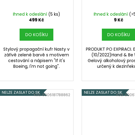
Ihned k odeslání
(5 ks)
Ihned k odeslání
(>
499 Kč
9 Kč
DO KOŠÍKU
DO KOŠÍKU
Stylový propagační kufr Nasty v
PRODUKT PO EXPIRACI. E
zářivě zelené barvě s motivem
(10/2022)Hand & Be 
cestování a nápisem "If it's
Gelový alkoholový pro
Boeing, I'm not going".
určený k dezinfekci
NELZE ZASLAT DO SK
NELZE ZASLAT DO SK
Kód:
8906181788862
Kód:
8906