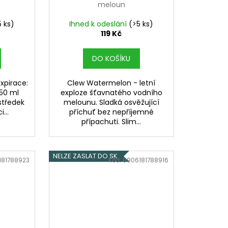
meloun
5 ks)
Ihned k odeslání
(>5 ks)
119 Kč
DO KOŠÍKU
xpirace:
Clew Watermelon - letní
50 ml
exploze šťavnatého vodního
středek
melounu. Sladká osvěžující
...
příchuť bez nepříjemné
přípachuti. Slim...
NELZE ZASLAT DO SK
181788923
Kód:
8906181788916