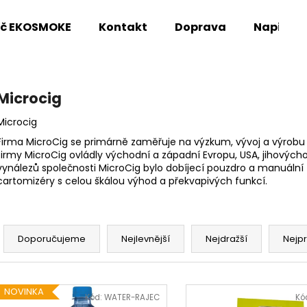
oč EKOSMOKE
Kontakt
Doprava
Napište
Co potřebujete najít?
Microcig
Microcig
HLEDAT
Firma MicroCig se primárně zaměřuje na výzkum, vývoj a výrobu el
firmy MicroCig ovládly východní a západní Evropu, USA, jihovýchod
vynálezů společnosti MicroCig bylo dobíjecí pouzdro a manuální 
cartomizéry s celou škálou výhod a překvapivých funkcí.
Doporučujeme
Ř
a
Doporučujeme
Nejlevnější
Nejdražší
Nejp
z
e
V
n
NOVINKA
ý
Kód:
WATER-RAJEC
Kó