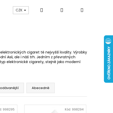
Hledat
Přihlášení
Nákupní
 nám
Obch. podmínky
Reklamace
Odstou
CZK
košík
ektronických cigaret té nejvyšší kvality. Výrobky
ní Asii, ale i náš trh. Jedním z převratných
typ elektronické cigarety, stejně jako moderní
rodávanější
Abecedně
Následující
d:
998295
Kód:
998294