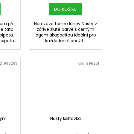
DO KOŠÍKU
em při
Nerezová termo láhev Nasty v
de tato
zářivě žluté barvě s černým
pipeta.
logem akapacitou ideální pro
pipetu...
každodenní použití.
d:
998283
Kód:
998281
tkým
Nasty kšiltovka