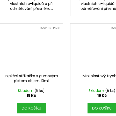
vlastních e-liquidů a při
vlastních e-liquidů 
odměřování přesného...
odměřování přesnéh
Kód:
SN-P1716
Kó
Injekční stříkačka s gumovým
Mini plastový tryc
pístem objem 10ml
Skladem
(5 ks)
Skladem
(5 ks)
19 Kč
19 Kč
DO KOŠÍKU
DO KOŠÍKU