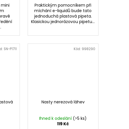
 mini
Praktickým pomocníkem při
ním
míchání e-liquidů bude tato
pravě
jednoduchá plastová pipeta.
 ředění
Klasickou jednorázovou pipetu...
.
d:
SN-P1711
Kód:
998290
lastová
Nasty nerezová láhev
Ihned k odeslání
(>5 ks)
119 Kč