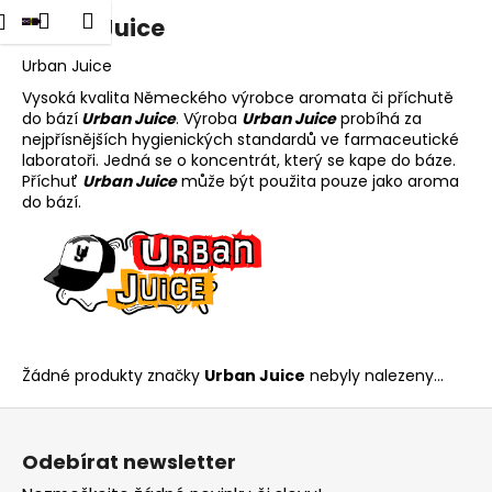
K
dat
Nákupní
Menu
Přihlášení
Urban Juice
Přejít
o
na
Zpět
Zpět
košík
š
obsah
Urban Juice
í
Vysoká kvalita Německého výrobce aromata či příchutě
C
do bází
Urban Juice
. Výroba
Urban Juice
probíhá za
k
nejpřísnějších hygienických standardů ve farmaceutické
o
laboratoři. Jedná se o koncentrát, který se kape do báze.
p
Příchuť
Urban Juice
může být použita pouze jako aroma
o
do bází.
t
ř
e
b
u
j
Žádné produkty značky
Urban Juice
nebyly nalezeny...
e
Z
t
á
e
Odebírat newsletter
p
n