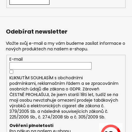
č
u
j
e
m
Odebírat newsletter
e
Vložte svůj e-mail a my vám budeme zasílat informace o
nových produktech na našem e-shopu.
DEKANG
MENTOL
E-mail
10ML
11MG
169
KLIKNUTÍM SOUHLASÍM s
obchodními
Kč
Původně:
podmínkami,
reklamačním řádem a se zpracováním
195
osobních údajů dle zákona o
GDPR
. Zároveň
Kč
ČESTNĚ PROHLAŠUJI, že jsem starší 18ti let, tudíž se na
moji osobu nevztahuje omezení prodeje tabákových
výrobků a elektronických cigaret dle zákona č.
379/2005 Sb. a následně souvisejících zákonů č.
225/2006 Sb., č. 274/2008 Sb a č. 305/2009 Sb.
Ověření plnoletosti
Pro nákup na našem e-shopu