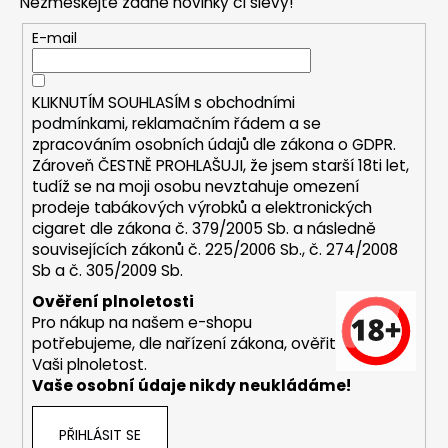
Nezmeškejte žádné novinky či slevy!
a
a
t
E-mail
j
í
í
t
KLIKNUTÍM SOUHLASÍM s
obchodními
podmínkami,
reklamačním řádem a se
?
zpracováním osobních údajů dle zákona o
GDPR
.
Zároveň ČESTNĚ PROHLAŠUJI, že jsem starší 18ti let,
tudíž se na moji osobu nevztahuje omezení
prodeje tabákových výrobků a elektronických
cigaret dle zákona č. 379/2005 Sb. a následně
HLEDAT
souvisejících zákonů č. 225/2006 Sb., č. 274/2008
Sb a č. 305/2009 Sb.
Ověření plnoletosti
D
Pro nákup na našem e-shopu
o
potřebujeme, dle nařízení zákona, ověřit
p
Vaši plnoletost.
o
Vaše osobní údaje nikdy neukládáme!
r
u
PŘIHLÁSIT SE