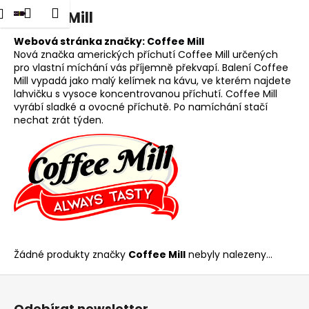
K
dat
Nákupní
Menu
Přihlášení
Coffee Mill
Přejít
o
na
Zpět
Zpět
košík
š
obsah
Webová stránka značky:
Coffee Mill
Nová značka amerických příchutí Coffee Mill určených
í
pro vlastní míchání vás příjemně překvapí. Balení Coffee
C
k
Mill vypadá jako malý kelímek na kávu, ve kterém najdete
o
lahvičku s vysoce koncentrovanou příchutí. Coffee Mill
p
vyrábí sladké a ovocné příchutě. Po namíchání stačí
nechat zrát týden.
o
t
ř
e
b
u
j
e
Žádné produkty značky
Coffee Mill
nebyly nalezeny...
t
Z
e
á
n
Odebírat newsletter