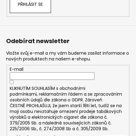
č
PŘIHLÁSIT SE
u
j
e
m
e
Odebírat newsletter
DEKANG
Vložte svůj e-mail a my vám budeme zasílat informace o
DESERT
nových produktech na našem e-shopu.
SHIP
10ML
E-mail
11MG
169
Kč
KLIKNUTÍM SOUHLASÍM s
obchodními
Původně:
podmínkami,
reklamačním řádem a se zpracováním
195
osobních údajů dle zákona o
GDPR
. Zároveň
Kč
ČESTNĚ PROHLAŠUJI, že jsem starší 18ti let, tudíž se na
moji osobu nevztahuje omezení prodeje tabákových
výrobků a elektronických cigaret dle zákona č.
379/2005 Sb. a následně souvisejících zákonů č.
225/2006 Sb., č. 274/2008 Sb a č. 305/2009 Sb.