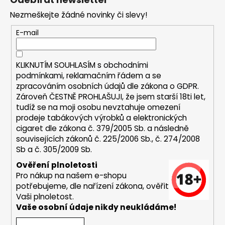
p
a
Nezmeškejte žádné novinky či slevy!
a
j
t
E-mail
í
í
t
?
KLIKNUTÍM SOUHLASÍM s
obchodními
podmínkami,
reklamačním řádem a se
zpracováním osobních údajů dle zákona o
GDPR
.
Zároveň ČESTNĚ PROHLAŠUJI, že jsem starší 18ti let,
tudíž se na moji osobu nevztahuje omezení
HLEDAT
prodeje tabákových výrobků a elektronických
cigaret dle zákona č. 379/2005 Sb. a následně
souvisejících zákonů č. 225/2006 Sb., č. 274/2008
Sb a č. 305/2009 Sb.
D
Ověření plnoletosti
o
Pro nákup na našem e-shopu
p
potřebujeme, dle nařízení zákona, ověřit
o
Vaši plnoletost.
r
Vaše osobní údaje nikdy neukládáme!
u