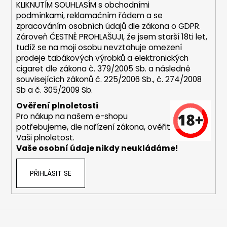
KLIKNUTÍM SOUHLASÍM s
obchodními
a
podmínkami,
reklamačním řádem a se
j
zpracováním osobních údajů dle zákona o
GDPR
.
í
Zároveň ČESTNĚ PROHLAŠUJI, že jsem starší 18ti let,
tudíž se na moji osobu nevztahuje omezení
t
prodeje tabákových výrobků a elektronických
?
cigaret dle zákona č. 379/2005 Sb. a následně
souvisejících zákonů č. 225/2006 Sb., č. 274/2008
Sb a č. 305/2009 Sb.
Ověření plnoletosti
Pro nákup na našem e-shopu
HLEDAT
potřebujeme, dle nařízení zákona, ověřit
Vaši plnoletost.
Vaše osobní údaje nikdy neukládáme!
D
o
PŘIHLÁSIT SE
p
o
r
u