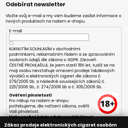
č
Odebírat newsletter
u
j
Vložte svůj e-mail a my vám budeme zasílat informace o
e
nových produktech na našem e-shopu.
m
E-mail
e
DEKANG
KLIKNUTÍM SOUHLASÍM s
obchodními
MALINA
podmínkami,
reklamačním řádem a se zpracováním
10ML
osobních údajů dle zákona o
GDPR
. Zároveň
11MG
ČESTNĚ PROHLAŠUJI, že jsem starší 18ti let, tudíž se na
moji osobu nevztahuje omezení prodeje tabákových
169
Kč
výrobků a elektronických cigaret dle zákona č.
Původně:
379/2005 Sb. a následně souvisejících zákonů č.
195
225/2006 Sb., č. 274/2008 Sb a č. 305/2009 Sb.
Kč
Ověření plnoletosti
Pro nákup na našem e-shopu
potřebujeme, dle nařízení zákona, ověřit
Vaši plnoletost.
Vaše osobní údaje nikdy neukládáme!
Zákaz prodeje elektronických cigaret osobám