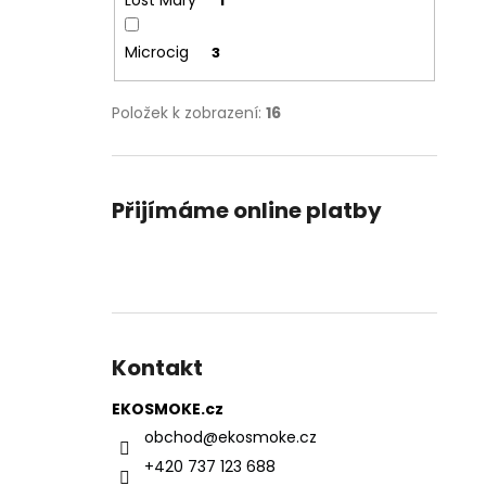
Lost Mary
1
Microcig
3
Položek k zobrazení:
16
Přijímáme online platby
Kontakt
EKOSMOKE.cz
obchod
@
ekosmoke.cz
+420 737 123 688