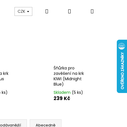
Hledat
Přihlášení
Nákupní
 nám
Obch. podmínky
Reklamace
Odstou
CZK
košík
Šňůrka pro
a krk
zavěšení na krk
us
KIWI (Midnight
Blue)
5 ks)
Skladem
(5 ks)
239 Kč
Následující
rodávanější
Abecedně