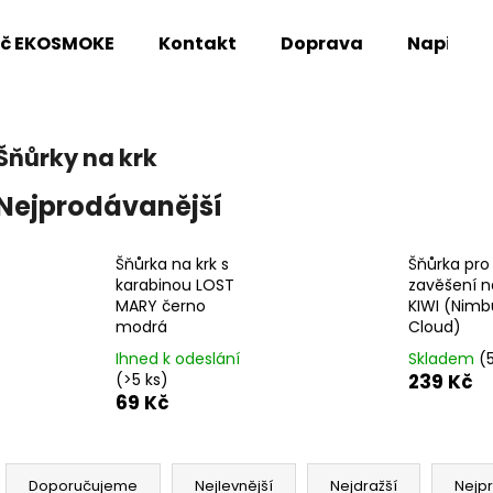
oč EKOSMOKE
Kontakt
Doprava
Napište
Co potřebujete najít?
Šňůrky na krk
Nejprodávanější
HLEDAT
Šňůrka na krk s
Šňůrka pro
karabinou LOST
zavěšení n
Doporučujeme
MARY černo
KIWI (Nimb
modrá
Cloud)
Ihned k odeslání
Skladem
(
(>5 ks)
239 Kč
69 Kč
Ř
a
Doporučujeme
Nejlevnější
Nejdražší
Nejp