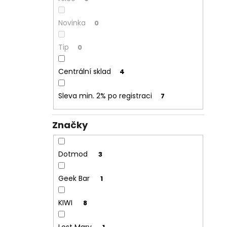
Novinka
0
Tip
0
Centrální sklad
4
Sleva min. 2% po registraci
7
Značky
Dotmod
3
Geek Bar
1
KIWI
8