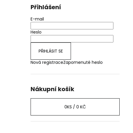
Přihlášení
E-mail
Heslo
PŘIHLÁSIT SE
Nová registrace
Zapomenuté heslo
Nákupní košík
0
KS /
0 KČ