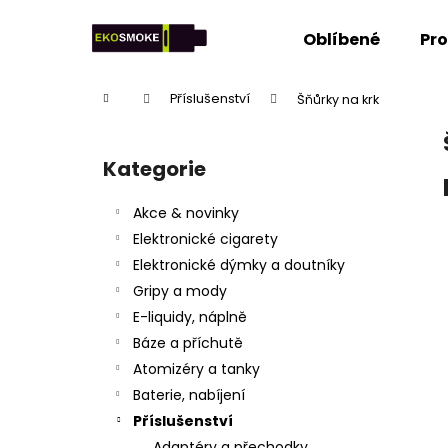
K
Přejít
na
o
Oblíbené
Pr
obsah
Zpět
Zpět
š
do
do
í
Domů
Příslušenství
Šňůrky na krk
k
obchodu
obchodu
P
o
Kategorie
Přeskočit
s
kategorie
t
Akce & novinky
r
Elektronické cigarety
a
Elektronické dýmky a doutníky
n
Gripy a mody
n
E-liquidy, náplně
í
Báze a příchutě
p
Atomizéry a tanky
a
Baterie, nabíjení
n
Příslušenství
e
Adaptéry a přechodky