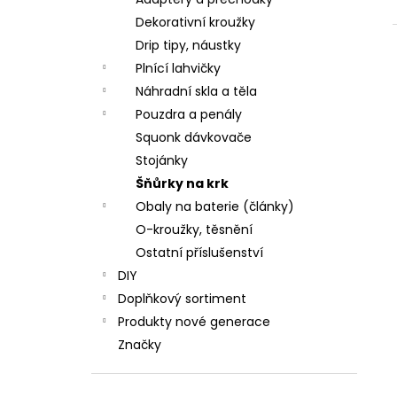
JOYETECH BF SS316 ATOMIZER 0,6OHM
l
Dekorativní kroužky
48 Kč
Drip tipy, náustky
Plnící lahvičky
Náhradní skla a těla
Pouzdra a penály
Squonk dávkovače
Stojánky
Šňůrky na krk
Obaly na baterie (články)
O-kroužky, těsnění
Ostatní příslušenství
DIY
Doplňkový sortiment
Produkty nové generace
Značky