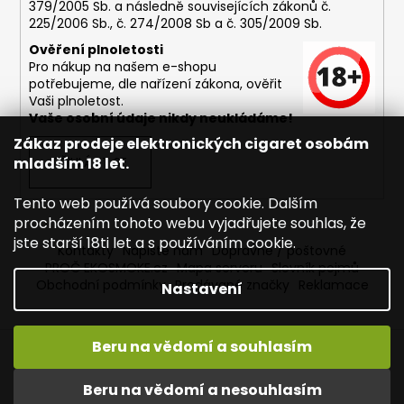
379/2005 Sb. a následně souvisejících zákonů č.
225/2006 Sb., č. 274/2008 Sb a č. 305/2009 Sb.
Ověření plnoletosti
Pro nákup na našem e-shopu
potřebujeme, dle nařízení zákona, ověřit
Vaši plnoletost.
Vaše osobní údaje nikdy neukládáme!
Zákaz prodeje elektronických cigaret osobám
mladším 18 let.
PŘIHLÁSIT SE
Tento web používá soubory cookie. Dalším
procházením tohoto webu vyjadřujete souhlas, že
jste starší 18ti let a s používáním cookie.
Kontakty
Napište nám
Dopravné / poštovné
PROČ EKOSMOKE.cz
Mapa serveru
Slovník pojmů
Obchodní podmínky
Prodávané značky
Reklamace
Nastavení
Beru na vědomí a souhlasím
Vytvořil Shoptet
Copyright 2026
EKOSMOKE - Specialista na e-cigarety
.
Beru na vědomí a nesouhlasím
Všechna práva vyhrazena.
Upravit nastavení cookies