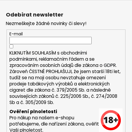
Z
a
á
j
Odebírat newsletter
p
í
Nezmeškejte žádné novinky či slevy!
a
t
t
E-mail
?
í
KLIKNUTÍM SOUHLASÍM s
obchodními
podmínkami,
reklamačním řádem a se
zpracováním osobních údajů dle zákona o
GDPR
.
HLEDAT
Zároveň ČESTNĚ PROHLAŠUJI, že jsem starší 18ti let,
tudíž se na moji osobu nevztahuje omezení
prodeje tabákových výrobků a elektronických
cigaret dle zákona č. 379/2005 Sb. a následně
D
souvisejících zákonů č. 225/2006 Sb., č. 274/2008
o
Sb a č. 305/2009 Sb.
p
Ověření plnoletosti
o
Pro nákup na našem e-shopu
r
potřebujeme, dle nařízení zákona, ověřit
u
Vaši plnoletost.