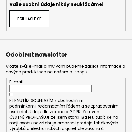
č
Vaše osobní údaje nikdy neukládáme!
u
j
PŘIHLÁSIT SE
e
m
e
DEKANG
Odebírat newsletter
USA
MIX
10ML
Vložte svůj e-mail a my vám budeme zasílat informace o
6MG
nových produktech na našem e-shopu.
169
E-mail
Kč
Původně:
195
Kč
KLIKNUTÍM SOUHLASÍM s
obchodními
podmínkami,
reklamačním řádem a se zpracováním
osobních údajů dle zákona o
GDPR
. Zároveň
ČESTNĚ PROHLAŠUJI, že jsem starší 18ti let, tudíž se na
moji osobu nevztahuje omezení prodeje tabákových
výrobků a elektronických cigaret dle zákona č.