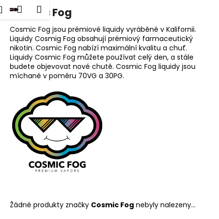
K
dat
Nákupní
Menu
Přihlášení
Cosmic Fog
Přejít
o
na
Zpět
Zpět
košík
š
obsah
Cosmic Fog jsou prémiové liquidy vyráběné v Kalifornii.
Liquidy Cosmig Fog obsahují prémiový farmaceutický
í
nikotin. Cosmic Fog nabízí maximální kvalitu a chuť.
C
k
Liquidy Cosmic Fog můžete používat celý den, a stále
o
budete objevovat nové chutě. Cosmic Fog liquidy jsou
p
míchané v poměru 70VG a 30PG.
o
t
ř
e
b
u
j
e
t
e
Žádné produkty značky
Cosmic Fog
nebyly nalezeny...
n