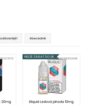
SHIP 10ML 18MG
č
rodávanější
Abecedně
NELZE ZASLAT DO SK
15007670
Kód:
8596415810645
ák 20mg
Sliquid Ledová jahoda 10mg