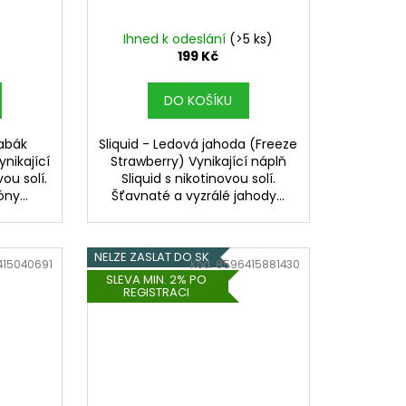
)
Ihned k odeslání
(>5 ks)
199 Kč
DO KOŠÍKU
tabák
Sliquid - Ledová jahoda (Freeze
nikající
Strawberry) Vynikající náplň
vou solí.
Sliquid s nikotinovou solí.
ny...
Šťavnaté a vyzrálé jahody...
NELZE ZASLAT DO SK
415040691
Kód:
8596415881430
SLEVA MIN. 2% PO
REGISTRACI