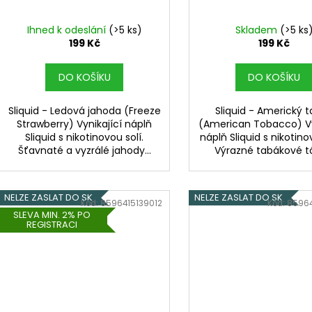
t
u
ů
k
Ihned k odeslání
(>5 ks)
Skladem
(>5 ks
t
199 Kč
199 Kč
ů
DO KOŠÍKU
DO KOŠÍKU
Sliquid - Ledová jahoda (Freeze
Sliquid - Americký 
Strawberry) Vynikající náplň
(American Tobacco) Vy
Sliquid s nikotinovou solí.
náplň Sliquid s nikotino
Šťavnaté a vyzrálé jahody...
Výrazné tabákové tó
NELZE ZASLAT DO SK
NELZE ZASLAT DO SK
Kód:
8596415139012
Kód:
8596
SLEVA MIN. 2% PO
REGISTRACI