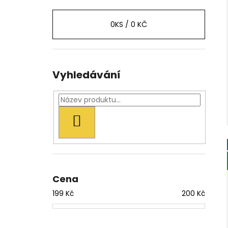
0
KS /
0 KČ
Vyhledávání
HLEDAT
Cena
199
Kč
200
Kč