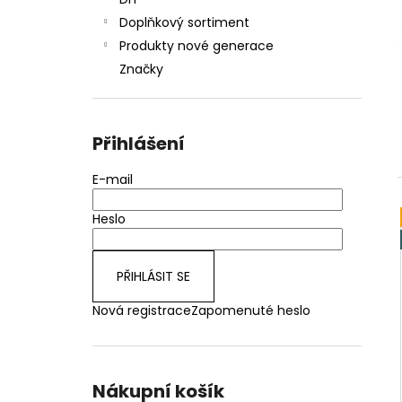
JOYETECH BF SS316 ATOMIZER 0,6OHM
l
Doplňkový sortiment
48 Kč
Produkty nové generace
Značky
Přihlášení
E-mail
Heslo
PŘIHLÁSIT SE
Nová registrace
Zapomenuté heslo
Nákupní košík