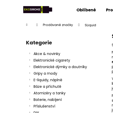
K
Přejít
na
o
Oblíbené
Pr
obsah
Zpět
Zpět
š
do
do
í
Domů
Prodávané značky
SLiquid
k
obchodu
obchodu
P
o
Kategorie
Přeskočit
s
kategorie
t
Akce & novinky
r
Elektronické cigarety
a
Elektronické dýmky a doutníky
n
Gripy a mody
n
E-liquidy, náplně
í
Báze a příchutě
p
Atomizéry a tanky
a
Baterie, nabíjení
n
Příslušenství
e
DIY