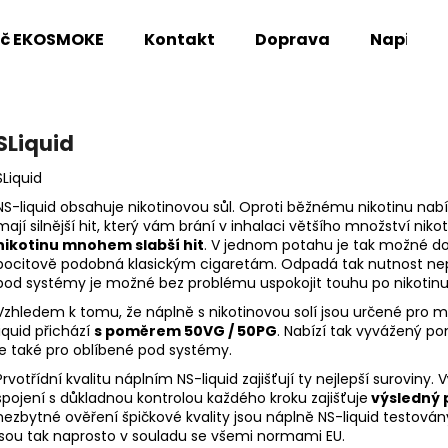
oč EKOSMOKE
Kontakt
Doprava
Napište
Co potřebujete najít?
SLiquid
SLiquid
HLEDAT
NS-liquid obsahuje nikotinovou sůl. Oproti běžnému nikotinu nabí
mají silnější hit, který vám brání v inhalaci většího množství nikot
nikotinu mnohem slabší hit
. V jednom potahu je tak možné do 
pocitově podobná klasickým cigaretám. Odpadá tak nutnost nep
Doporučujeme
pod systémy je možné bez problému uspokojit touhu po nikotinu
Vzhledem k tomu, že náplně s nikotinovou solí jsou určené pro 
liquid přichází
s poměrem 50VG / 50PG
. Nabízí tak vyvážený po
je také pro oblíbené pod systémy.
Prvotřídní kvalitu náplním NS-liquid zajišťují ty nejlepší suroviny.
spojení s důkladnou kontrolou každého kroku zajišťuje
výsledný 
nezbytné ověření špičkové kvality jsou náplně NS-liquid testován
jsou tak naprosto v souladu se všemi normami EU.