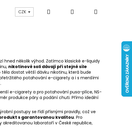
Hledat
Přihlášení
Nákupní
 nám
Obch. podmínky
Reklamace
Odstou
CZK
košík
zí hned několik výhod. Zatímco klasické e-liquidy
inu,
nikotinové soli dávají při stejné síle
těla dostat větší dávku nikotinu, která bude
řetržitého potahování e-cigarety a i s menšími
.
menší e-cigarety a pro potahování
pusa-plíce
, NS-
měr produkce páry a podání chuti. Přímo ideální
 Výrobní postupy se řídí přísnými pravidly, což ve
Následující
produkt s garantovanou kvalitou
. Pro
y akreditovanou laboratoří v České republice,