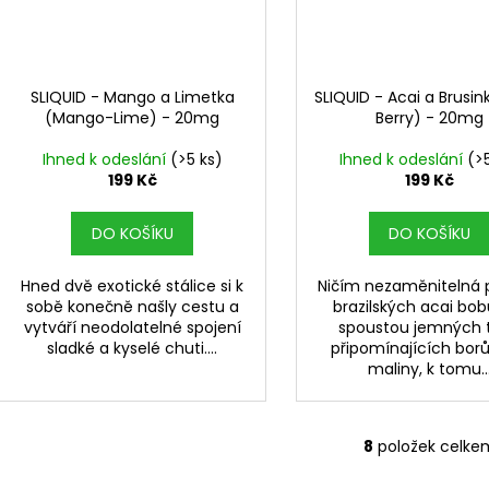
SLIQUID - Mango a Limetka
SLIQUID - Acai a Brusin
(Mango-Lime) - 20mg
Berry) - 20mg
Ihned k odeslání
(>5 ks)
Ihned k odeslání
(>
199 Kč
199 Kč
DO KOŠÍKU
DO KOŠÍKU
Hned dvě exotické stálice si k
Ničím nezaměnitelná 
sobě konečně našly cestu a
brazilských acai bob
vytváří neodolatelné spojení
spoustou jemných 
sladké a kyselé chuti....
připomínajících bor
maliny, k tomu..
8
položek celke
O
v