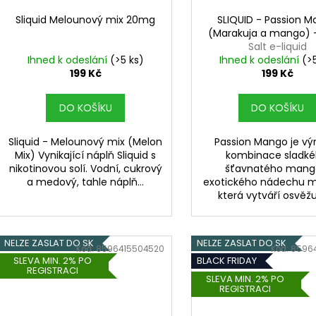
Sliquid Melounový mix 20mg
SLIQUID - Passion 
(Marakuja a mango) 
Salt e-liquid
Ihned k odeslání
(>5 ks)
Ihned k odeslání
(>
199 Kč
199 Kč
DO KOŠÍKU
DO KOŠÍKU
Sliquid - Melounový mix (Melon
Passion Mango je vý
Mix) Vynikající náplň Sliquid s
kombinace sladké
nikotinovou solí. Vodní, cukrový
šťavnatého mang
a medový, tahle náplň...
exotického nádechu ma
která vytváří osvěžují
NELZE ZASLAT DO SK
NELZE ZASLAT DO SK
Kód:
8596415504520
Kód:
8596
SLEVA MIN. 2% PO
BLACK FRIDAY
REGISTRACI
SLEVA MIN. 2% PO
REGISTRACI