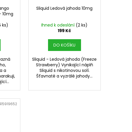
Mango
Sliquid Ledová jahoda 10mg
- 10mg
5 ks)
Ihned k odeslání
(2 ks)
199 Kč
DO KOŠÍKU
razná
Sliquid - Ledová jahoda (Freeze
ho,
Strawberry) Vynikající náplň
a a
Sliquid s nikotinovou solí.
rakuji,
Šťavnaté a vyzrálé jahody...
cí...
415919652