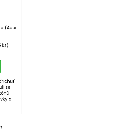
ka (Acai
5 ks)
příchuť
ulí se
tónů
ůvky a
.
m