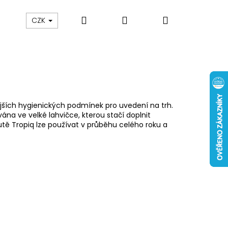
Hledat
Přihlášení
Nákupní
 nám
Obch. podmínky
Reklamace
Odstou
CZK
košík
jších hygienických podmínek pro uvedení na trh.
na ve velké lahvičce, kterou stačí doplnit
hutě Tropiq lze používat v průběhu celého roku a
Následující