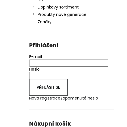
JOYETECH BF SS316 ATOMIZER 0,6OHM
l
Doplňkový sortiment
48 Kč
Produkty nové generace
Značky
Přihlášení
E-mail
Heslo
PŘIHLÁSIT SE
Nová registrace
Zapomenuté heslo
Nákupní košík