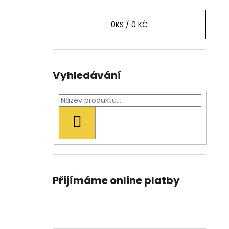
0
KS /
0 KČ
Vyhledávání
HLEDAT
Přijímáme online platby