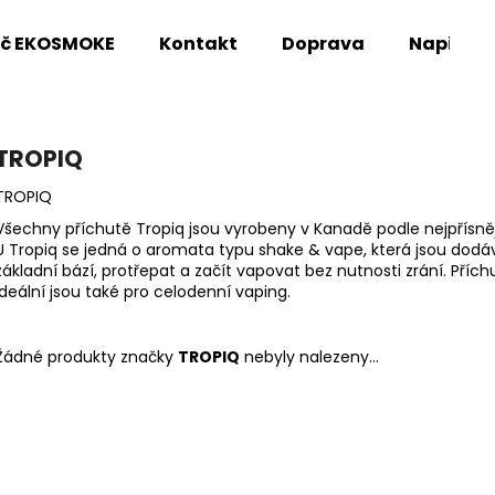
oč EKOSMOKE
Kontakt
Doprava
Napište
Co potřebujete najít?
TROPIQ
TROPIQ
HLEDAT
Všechny příchutě Tropiq jsou vyrobeny v Kanadě podle nejpřísně
U Tropiq se jedná o aromata typu shake & vape, která jsou dodává
základní bází, protřepat a začít vapovat bez nutnosti zrání. Příc
ideální jsou také pro celodenní vaping.
Doporučujeme
Žádné produkty značky
TROPIQ
nebyly nalezeny...