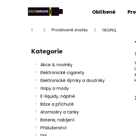
K
Přejít
na
o
Oblíbené
Pr
obsah
Zpět
Zpět
š
do
do
í
Domů
Prodávané značky
TROPIQ
k
obchodu
obchodu
P
o
Kategorie
Přeskočit
s
kategorie
t
Akce & novinky
r
Elektronické cigarety
a
Elektronické dýmky a doutníky
n
Gripy a mody
n
E-liquidy, náplně
í
Báze a příchutě
p
Atomizéry a tanky
a
Baterie, nabíjení
n
Příslušenství
e
DIY