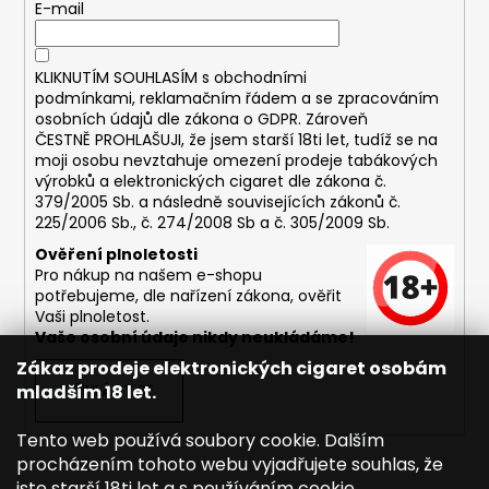
č
E-mail
u
j
e
KLIKNUTÍM SOUHLASÍM s
obchodními
m
podmínkami,
reklamačním řádem a se zpracováním
osobních údajů dle zákona o
GDPR
. Zároveň
e
ČESTNĚ PROHLAŠUJI, že jsem starší 18ti let, tudíž se na
moji osobu nevztahuje omezení prodeje tabákových
výrobků a elektronických cigaret dle zákona č.
DEKANG
379/2005 Sb. a následně souvisejících zákonů č.
USA
225/2006 Sb., č. 274/2008 Sb a č. 305/2009 Sb.
MIX
10ML
Ověření plnoletosti
11MG
Pro nákup na našem e-shopu
169
potřebujeme, dle nařízení zákona, ověřit
Kč
Vaši plnoletost.
Původně:
Vaše osobní údaje nikdy neukládáme!
195
Kč
Zákaz prodeje elektronických cigaret osobám
mladším 18 let.
PŘIHLÁSIT SE
Tento web používá soubory cookie. Dalším
procházením tohoto webu vyjadřujete souhlas, že
jste starší 18ti let a s používáním cookie.