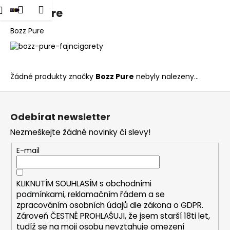
K
dat
Nákupní
Menu
Přihlášení
Bozz Pure
Přejít
o
na
Zpět
Zpět
košík
š
obsah
Bozz Pure
í
C
k
o
Žádné produkty značky
Bozz Pure
nebyly nalezeny...
p
o
Z
t
á
Odebírat newsletter
ř
p
Nezmeškejte žádné novinky či slevy!
e
a
b
t
E-mail
u
í
j
KLIKNUTÍM SOUHLASÍM s
obchodními
e
podmínkami,
reklamačním řádem a se
t
zpracováním osobních údajů dle zákona o
GDPR
.
e
Zároveň ČESTNĚ PROHLAŠUJI, že jsem starší 18ti let,
tudíž se na moji osobu nevztahuje omezení
n