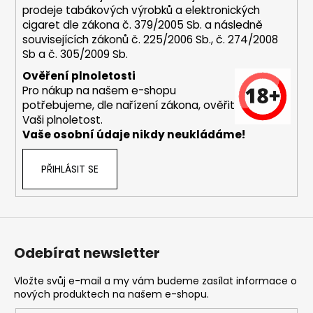
prodeje tabákových výrobků a elektronických
a
cigaret dle zákona č. 379/2005 Sb. a následně
j
souvisejících zákonů č. 225/2006 Sb., č. 274/2008
í
Sb a č. 305/2009 Sb.
t
Ověření plnoletosti
?
Pro nákup na našem e-shopu
potřebujeme, dle nařízení zákona, ověřit
Vaši plnoletost.
Vaše osobní údaje nikdy neukládáme!
HLEDAT
PŘIHLÁSIT SE
D
o
Odebírat newsletter
p
o
Vložte svůj e-mail a my vám budeme zasílat informace o
r
nových produktech na našem e-shopu.
u