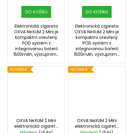
DO KOŠÍKU
DO KOŠÍKU
Elektronická cigareta
Elektronická cigareta
OXVA NeXLIM 2 Mini je
OXVA NeXLIM 2 Mini je
kompaktní otevřený
kompaktní otevřený
POD systém s
POD systém s
integrovanou baterií
integrovanou baterií
1500mAh, výstupním...
1500mAh, výstupním...
NOVINKA
NOVINKA
OXVA NeXLIM 2 Mini
OXVA NeXLIM 2 Mini
elektronická cigareta
elektronická cigareta
1500mAh Mist Purple
1500mAh Mint Green
Skladem
(>5 ks)
Skladem
(>5 ks)