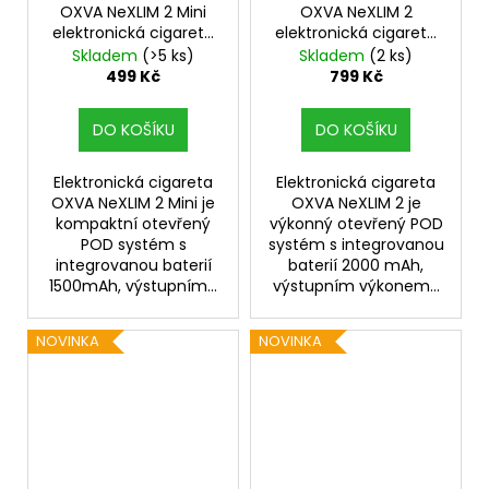
OXVA NeXLIM 2 Mini
OXVA NeXLIM 2
elektronická cigareta
elektronická cigareta
1500mAh Aurora Blue
2000mAh Bright Brown
Skladem
(>5 ks)
Skladem
(2 ks)
Leather
499 Kč
799 Kč
DO KOŠÍKU
DO KOŠÍKU
Elektronická cigareta
Elektronická cigareta
OXVA NeXLIM 2 Mini je
OXVA NeXLIM 2 je
kompaktní otevřený
výkonný otevřený POD
POD systém s
systém s integrovanou
integrovanou baterií
baterií 2000 mAh,
1500mAh, výstupním...
výstupním výkonem...
NOVINKA
NOVINKA