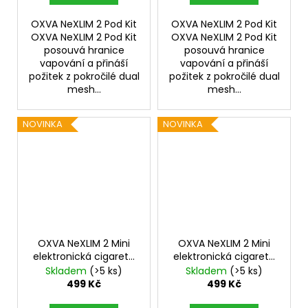
OXVA NeXLIM 2 Pod Kit
OXVA NeXLIM 2 Pod Kit
OXVA NeXLIM 2 Pod Kit
OXVA NeXLIM 2 Pod Kit
posouvá hranice
posouvá hranice
vapování a přináší
vapování a přináší
požitek z pokročilé dual
požitek z pokročilé dual
mesh...
mesh...
NOVINKA
NOVINKA
OXVA NeXLIM 2 Mini
OXVA NeXLIM 2 Mini
elektronická cigareta
elektronická cigareta
1500mAh Titanium
1500mAh Sakura Pink
Skladem
(>5 ks)
Skladem
(>5 ks)
Gray
499 Kč
499 Kč