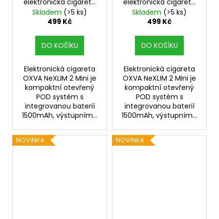
elektronická cigareta
elektronická cigareta
1500mAh Golden Hour
1500mAh Classic Black
Skladem
(>5 ks)
Skladem
(>5 ks)
499 Kč
499 Kč
DO KOŠÍKU
DO KOŠÍKU
Elektronická cigareta
Elektronická cigareta
OXVA NeXLIM 2 Mini je
OXVA NeXLIM 2 Mini je
kompaktní otevřený
kompaktní otevřený
POD systém s
POD systém s
integrovanou baterií
integrovanou baterií
1500mAh, výstupním...
1500mAh, výstupním...
NOVINKA
NOVINKA