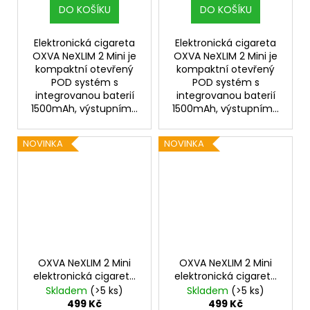
DO KOŠÍKU
DO KOŠÍKU
Elektronická cigareta
Elektronická cigareta
OXVA NeXLIM 2 Mini je
OXVA NeXLIM 2 Mini je
kompaktní otevřený
kompaktní otevřený
POD systém s
POD systém s
integrovanou baterií
integrovanou baterií
1500mAh, výstupním...
1500mAh, výstupním...
NOVINKA
NOVINKA
OXVA NeXLIM 2 Mini
OXVA NeXLIM 2 Mini
elektronická cigareta
elektronická cigareta
1500mAh Solar Gold
1500mAh Navy Blue
Skladem
(>5 ks)
Skladem
(>5 ks)
499 Kč
499 Kč