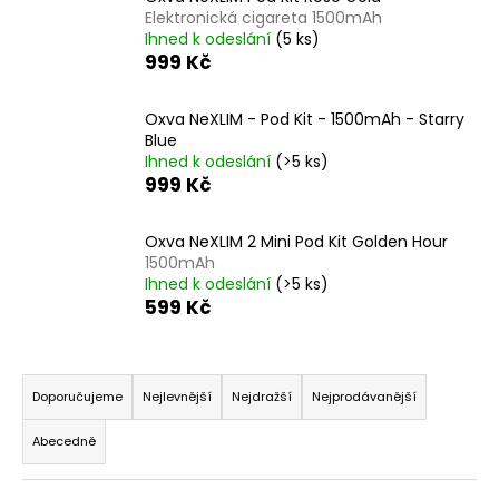
Elektronická cigareta 1500mAh
a
Ihned k odeslání
(5 ks)
j
999 Kč
í
t
Oxva NeXLIM - Pod Kit - 1500mAh - Starry
?
Blue
Ihned k odeslání
(>5 ks)
999 Kč
Oxva NeXLIM 2 Mini Pod Kit Golden Hour
HLEDAT
1500mAh
Ihned k odeslání
(>5 ks)
599 Kč
D
Ř
o
a
Doporučujeme
Nejlevnější
Nejdražší
Nejprodávanější
p
z
o
Abecedně
r
e
u
n