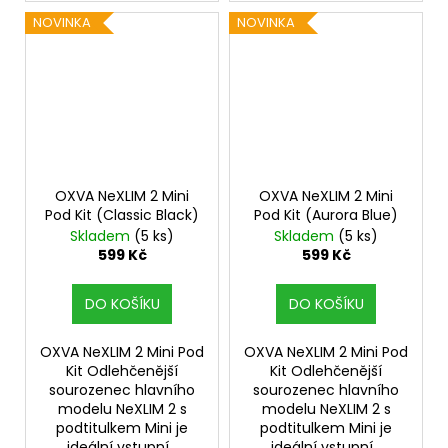
NOVINKA
NOVINKA
OXVA NeXLIM 2 Mini
OXVA NeXLIM 2 Mini
Pod Kit (Classic Black)
Pod Kit (Aurora Blue)
Skladem
(5 ks)
Skladem
(5 ks)
599 Kč
599 Kč
DO KOŠÍKU
DO KOŠÍKU
OXVA NeXLIM 2 Mini Pod
OXVA NeXLIM 2 Mini Pod
Kit Odlehčenější
Kit Odlehčenější
sourozenec hlavního
sourozenec hlavního
modelu NeXLIM 2 s
modelu NeXLIM 2 s
podtitulkem Mini je
podtitulkem Mini je
ideální vstupní...
ideální vstupní...