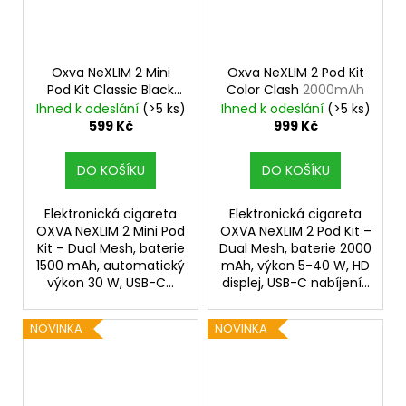
Oxva NeXLIM 2 Mini
Oxva NeXLIM 2 Pod Kit
Pod Kit Classic Black
Color Clash
2000mAh
1500mAh
Ihned k odeslání
(>5 ks)
Ihned k odeslání
(>5 ks)
599 Kč
999 Kč
DO KOŠÍKU
DO KOŠÍKU
Elektronická cigareta
Elektronická cigareta
OXVA NeXLIM 2 Mini Pod
OXVA NeXLIM 2 Pod Kit –
Kit – Dual Mesh, baterie
Dual Mesh, baterie 2000
1500 mAh, automatický
mAh, výkon 5-40 W, HD
výkon 30 W, USB-C...
displej, USB-C nabíjení...
NOVINKA
NOVINKA