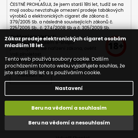
ČESTNĚ PROHLAŠUJI, že jsem starší 18ti let, tudíž se na
moji osobu nevztahuje omezení prodeje tabákových
výrobků a elektronických cigaret dle zákona č.
379/2005 Sb. a následně souvisejících zákonů č.
225/2006 Sb., č. 274/2008 Sb a č. 305/2009 Sb.
Ověření plnoletosti
Zákaz prodeje elektronických cigaret osobám
Pro nákup na našem e-shopu
mladším 18 let.
potřebujeme, dle nařízení zákona, ověřit
Vaši plnoletost.
Tento web používá soubory cookie. Dalším
Vaše osobní údaje nikdy neukládáme!
procházením tohoto webu vyjadřujete souhlas, že
jste starší 18ti let a s používáním cookie.
PŘIHLÁSIT SE
Nastavení
Kontakty
Napište nám
Dopravné / poštovné
Beru na vědomí a souhlasím
PROČ EKOSMOKE.cz
Mapa serveru
Slovník pojmů
Obchodní podmínky
Prodávané značky
Reklamace
Beru na vědomí a nesouhlasím