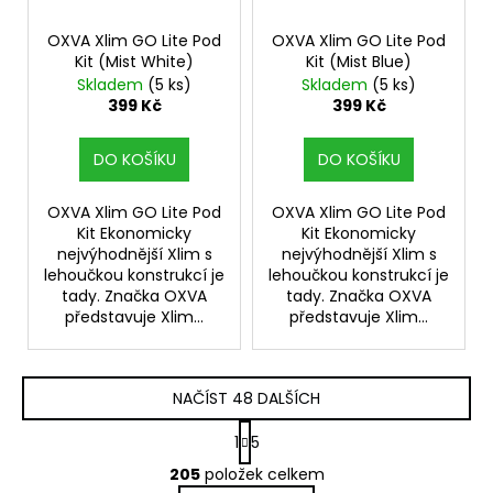
OXVA Xlim GO Lite Pod
OXVA Xlim GO Lite Pod
Kit (Mist White)
Kit (Mist Blue)
Skladem
(5 ks)
Skladem
(5 ks)
399 Kč
399 Kč
DO KOŠÍKU
DO KOŠÍKU
OXVA Xlim GO Lite Pod
OXVA Xlim GO Lite Pod
Kit Ekonomicky
Kit Ekonomicky
nejvýhodnější Xlim s
nejvýhodnější Xlim s
lehoučkou konstrukcí je
lehoučkou konstrukcí je
tady. Značka OXVA
tady. Značka OXVA
představuje Xlim...
představuje Xlim...
NAČÍST 48 DALŠÍCH
S
1
5
t
O
r
205
položek celkem
v
á