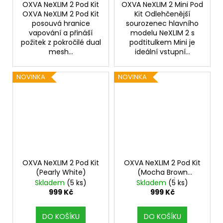
OXVA NeXLIM 2 Pod Kit
OXVA NeXLIM 2 Mini Pod
OXVA NeXLIM 2 Pod Kit
Kit Odlehčenější
posouvá hranice
sourozenec hlavního
vapování a přináší
modelu NeXLIM 2 s
požitek z pokročilé dual
podtitulkem Mini je
mesh...
ideální vstupní...
NOVINKA
NOVINKA
OXVA NeXLIM 2 Pod Kit
OXVA NeXLIM 2 Pod Kit
(Pearly White)
(Mocha Brown
Leather)
Skladem
(5 ks)
Skladem
(5 ks)
999 Kč
999 Kč
DO KOŠÍKU
DO KOŠÍKU