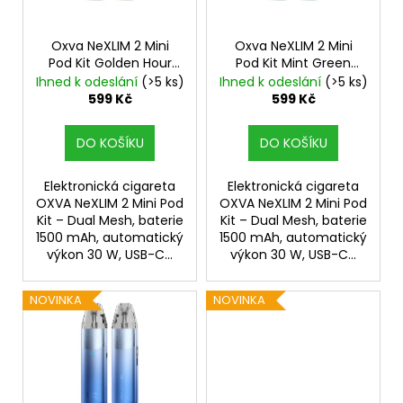
p
r
o
Oxva NeXLIM 2 Mini
Oxva NeXLIM 2 Mini
Pod Kit Golden Hour
Pod Kit Mint Green
d
1500mAh
1500mAh
Ihned k odeslání
(>5 ks)
Ihned k odeslání
(>5 ks)
u
599 Kč
599 Kč
k
t
DO KOŠÍKU
DO KOŠÍKU
ů
Elektronická cigareta
Elektronická cigareta
OXVA NeXLIM 2 Mini Pod
OXVA NeXLIM 2 Mini Pod
Kit – Dual Mesh, baterie
Kit – Dual Mesh, baterie
1500 mAh, automatický
1500 mAh, automatický
výkon 30 W, USB-C...
výkon 30 W, USB-C...
NOVINKA
NOVINKA