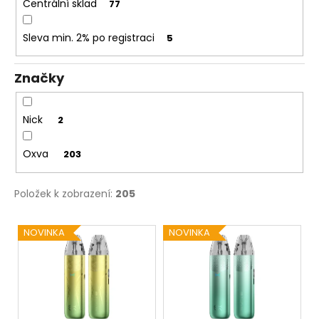
Centrální sklad
77
Sleva min. 2% po registraci
5
Značky
Nick
2
Oxva
203
Položek k zobrazení:
205
V
NOVINKA
NOVINKA
ý
p
i
s