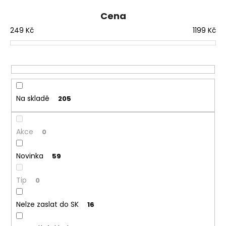
č
í
u
Cena
p
j
249
Kč
1199
Kč
r
e
o
m
e
d
u
k
DEKANG
USA
t
Na skladě
205
MIX
ů
10ML
11MG
Akce
0
169
Kč
Původně:
Novinka
59
195
Kč
Tip
0
Nelze zaslat do SK
16